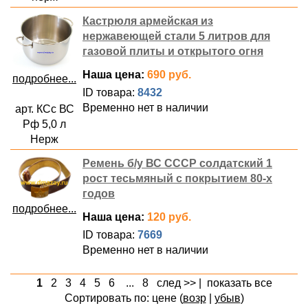
Кастрюля армейская из
нержавеющей стали 5 литров для
газовой плиты и открытого огня
Наша цена:
690 руб.
подробнее...
ID товара:
8432
Временно нет в наличии
арт. КСс ВС
Рф 5,0 л
Нерж
Ремень б/у ВС СССР солдатский 1
рост тесьмяный с покрытием 80-х
годов
подробнее...
Наша цена:
120 руб.
ID товара:
7669
Временно нет в наличии
1
2
3
4
5
6
...
8
след >>
|
показать все
Сортировать по: цене (
возр
|
убыв
)