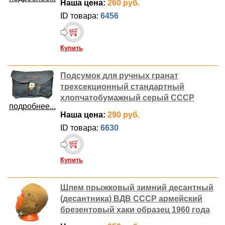
Наша цена:
260 руб.
ID товара:
6456
Купить
Подсумок для ручных гранат
трехсекционный стандартный
хлопчатобумажный серый СССР
подробнее...
Наша цена:
290 руб.
ID товара:
6630
Купить
Шлем прыжковый зимний десантный
(десантника) ВДВ СССР армейский
брезентовый хаки образец 1960 года