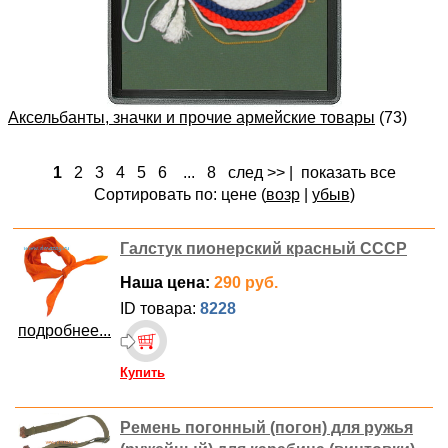
Аксельбанты, значки и прочие армейские товары
(73)
1
2
3
4
5
6
...
8
след >>
|
показать все
Сортировать по: цене (
возр
|
убыв
)
Галстук пионерский красный СССР
Наша цена:
290 руб.
ID товара:
8228
подробнее...
Купить
Ремень погонный (погон) для ружья