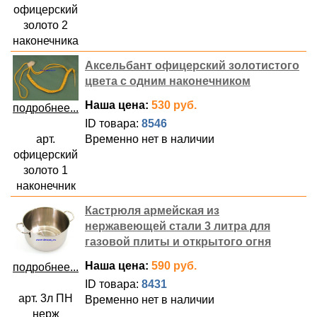
офицерский
золото 2
наконечника
Аксельбант офицерский золотистого
цвета с одним наконечником
Наша цена:
530 руб.
подробнее...
ID товара:
8546
арт.
Временно нет в наличии
офицерский
золото 1
наконечник
Кастрюля армейская из
нержавеющей стали 3 литра для
газовой плиты и открытого огня
Наша цена:
590 руб.
подробнее...
ID товара:
8431
арт. 3л ПН
Временно нет в наличии
нерж