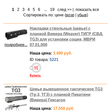
1
2
3
4
5
6
...
19
след >>
|
показать все
Сортировать по: цене (
возр
|
убыв
)
Накладки ствольные (цевье) с
планкой Вивера (Weaver) ТИГР (СВД,
TG3) для установки сошек, МВРИ
подробнее...
07.01.000
Наша цена:
3,490 руб.
ID товара:
5221
Купить
Цевье вывешенное тактическое TG3
(Tg-3, ТГ3) с планкой Пикатини
(Вивера) Гексагон
Наша цена:
17,550 руб.