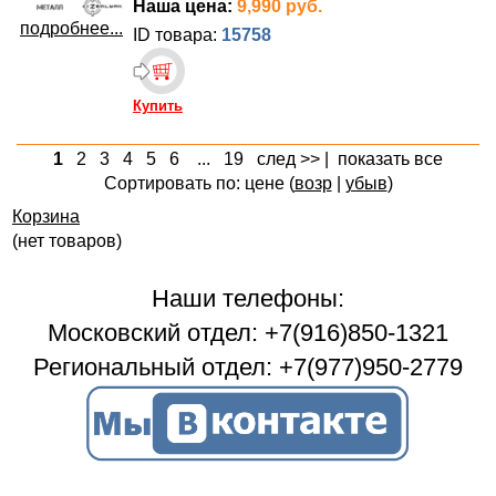
Наша цена:
9,990 руб.
подробнее...
ID товара:
15758
Купить
1
2
3
4
5
6
...
19
след >>
|
показать все
Сортировать по: цене (
возр
|
убыв
)
Корзина
(нет товаров)
Наши телефоны:
Московский отдел: +7(916)850-1321
Региональный отдел: +7(977)950-2779