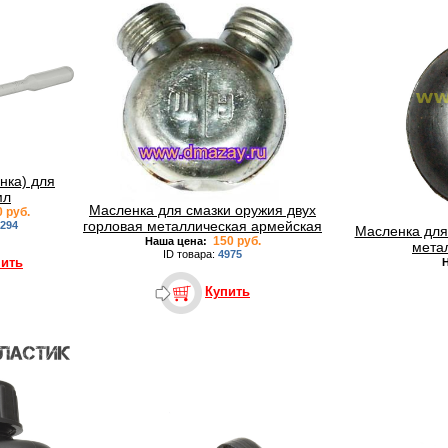
нка) для
мл
Масленка для смазки оружия двух
 руб.
горловая металлическая армейская
294
Масленка для
150 руб.
Наша цена:
мета
ID товара:
4975
пить
Купить