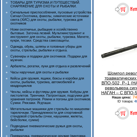
ТОВАРЫ ДЛЯ ТУРИЗМА И ПУТЕШЕСТВИЙ.
СНАРЯЖЕНИЕ ДЛЯ ОХОТЫ И РЫБАЛКИ.
Ку
Сигнальные приспособления, пусковые устройства
Сигнал Охотника, факелы, химические источники
света (ХИС) для охоты, рыбалки, туризма для
охотников
Ножи охотничьи, рыбацкие и хозяйственно
бытовые. Заточка лезвий. Мультиинструмент и
инструмент для охоты, рыбалки, туризма. Мачете,
кукри, тесаки. Средства самозащиты.
Одежда, обувь, шляпы и головные уборы для
охоты, стрельбы, рыбалки и отдыха.
Сувениры и подарки для охотников. Подарки для
мужчин.
Арбалеты, рогатки, луки для отдыха и развлечений
Часы наручные для охоты и рыбалки
Шомпол револ
травматических
Кейсы для оружия, ящики, боксы и коробки для
охоты, рыбалки, туризма, автомобилей и
ВПО-502, Р–1 (Н
квадроциклов
револьвера сиг
Чехлы, кейсы и футляры для оружия. Кобуры для
НАГАН – С ВПО-5
пистолетов. Тренчики. Патронташи, подсумки для
74
Наша цена:
хранения патронов. Ремни и погоны для охотников.
ID товара:
4
Сумки. Рюкзаки. Ягдташи.
Метательные машинки для стрельбы по мишеням-
Ку
тарелочкам. Принадлежности для спортивной
стендовой стрельбы (очки, наушники, жилеты,
бейсболки, сумки)
Подводные пневматические ружья для охоты,
рыбалки
Пневматика, пневматическое оружие (винтовки,