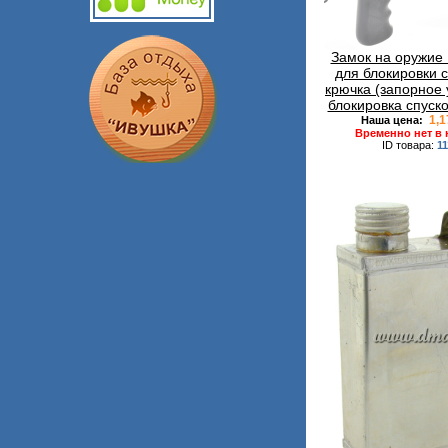
Замок на оружи
для блокировки 
крючка (запорное 
блокировка спуск
1,1
Наша цена:
Временно нет в
ID товара:
1