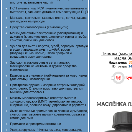
пистолеты, запасные части)
ПСП пневматика, PCP пневматические винтовки и
пистолеты, запчасти детали и комплектующие ПЦП
Мангалы, коптильни, газовые плиты, котлы, казаны
для отдыха на природе
Средства самообороны (самозащиты).
Манки для охоты электронные (электроманки) и
духовые (классические), охотничьи горны и трубы,
свистки, ошейники для собак
Чучела для охоты на уток, гусей, боровую, луговую
и водоплавающую дичь, голубей, ворон
Пипетка (масле
(подсадные, манковые). Фото профили и
воздушные змеи для охоты.
масла 3
30
Засидки, маскировочные сети, палатки,
Наша цена:
маскировочные костюмы и другие средства
ID товара:
14
маскировки
Камеры для слежения (наблюдения) за животными
Ку
(для охоты). Фотоловушки.
Пристрелка оружия. Лазерные патроны холодной
пристрелки. Станки и подставки для пристрелки.
Мишени для стрельбы.
Макеты массогабаритные огнестрельного и
холодного оружия (ММГ), армейская амуниция,
снаряжение, военное обмундирование и раритеты
Лыжи охотничьи промысловые лесные и рыбацкие,
снегоступы, лыжные палки и крепления, смазка и
смола для лыж
Приманки и прикормки охотничьи
Уход за оружием. Чистка, смазка, консервация,