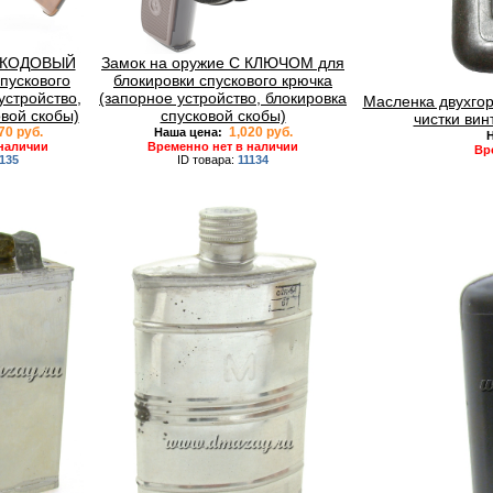
е КОДОВЫЙ
Замок на оружие С КЛЮЧОМ для
спускового
блокировки спускового крючка
устройство,
(запорное устройство, блокировка
Масленка двухгор
овой скобы)
спусковой скобы)
чистки вин
70 руб.
1,020 руб.
Наша цена:
Н
 наличии
Временно нет в наличии
Вр
1135
ID товара:
11134