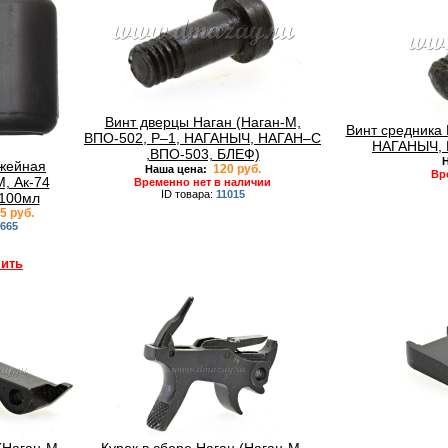
Винт дверцы Наган (Наган-М,
Винт средника 
ВПО-502, Р–1, НАГАНЫЧ, НАГАН–С
НАГАНЫЧ, 
,ВПО-503, БЛЕФ)
Н
жейная
120 руб.
Наша цена:
Вр
, Ак-74
Временно нет в наличии
ID товара:
11015
 100мл
5 руб.
665
пить