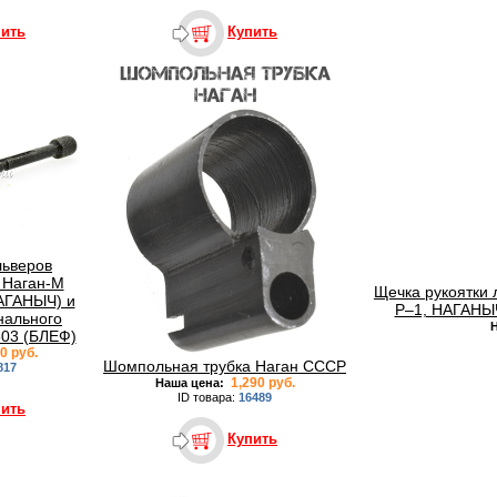
пить
Купить
ьверов
 Наган-М
Щечка рукоятки 
АГАНЫЧ) и
Р–1, НАГАНЫ
нального
Н
03 (БЛЕФ)
0 руб.
Шомпольная трубка Наган СССР
817
1,290 руб.
Наша цена:
ID товара:
16489
пить
Купить