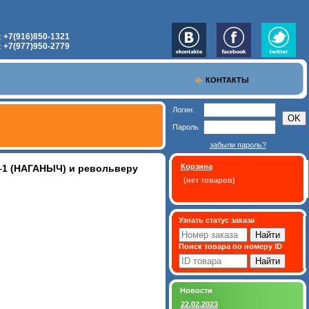
+7(916)850-1321
:
+7(977)950-2779
:
КОНТАКТЫ
Логин:
Пароль:
забыли пароль?
Корзина
Р–1 (НАГАНЫЧ) и револьверу
(нет товаров)
Узнать статус заказа
Поиск товара по номеру ID
Новости
22.02.2023