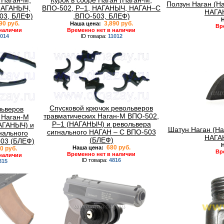
(Наган-М,
Курок в сборе Наган (Наган-М,
Ползун Наган (Н
НАГАНЫЧ,
ВПО-502, Р–1, НАГАНЫЧ, НАГАН–С
НАГА
03, БЛЕФ)
,ВПО-503, БЛЕФ)
Н
90 руб.
3,890 руб.
Наша цена:
Вр
 наличии
Временно нет в наличии
1014
ID товара:
11012
Спусковой крючок револьверов
льверов
травматических Наган-М ВПО-502,
 Наган-М
Р–1 (НАГАНЫЧ) и револьвера
АГАНЫЧ) и
Шатун Наган (На
сигнального НАГАН – С ВПО-503
нального
НАГА
(БЛЕФ)
03 (БЛЕФ)
Н
680 руб.
Наша цена:
0 руб.
Вр
Временно нет в наличии
 наличии
ID товара:
4816
815