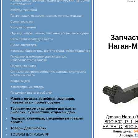
Чехлы, кейсы, футляры, ящики для оружия, патронов
и снаряжения
Кобуры, тренчики
Патронташи, подсумки, ремни, погоны, ягдташи
Сумки, рюкзаки
Уход за оружием
Одежда, обувь, шляпы, головные уборы, аксессуары
Запчас
Часы тактические для охоты
Наган-М
Лыжи, снегоступы
Компасы, барометры, фотоловушки, поиск подранков
Приманки и прикормки для животных,
нейтрализаторы запаха
Подводная охота
Сигнальные приспособления, факелы, химические
источники света
Книги, видео
Комиссионные товары
Продукция охоты и рыбалки
Макеты оружия, армейская амуниция,
пневматика и прочее оружие
Туристическое снаряжение для охоты,
рыбалки, путешествий, отдыха и дачи
Дверца Наган (
Подарки, сувениры, специальные товары,
ВПО-502, Р–1, 
прочее
НАГАН–С ,ВПО-5
Товары для рыбалки
64
Наша цена:
ТОВАРЫ ДЛЯ РЫБАЛКИ
ID товара:
1