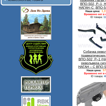
Казенник Наган 
КОМИССИОННЫЕ ТОВАРЫ
ВПО-502, Р–1, 
НАГАН–С ,ВПО-5
1,1
Наша цена:
Временно нет в
ID товара:
1
Собачка рево
травматических
ВПО-502, Р–1 (Н
револьвера сиг
НАГАН – С ВПО-5
57
Наша цена:
Временно нет в
ID товара:
4