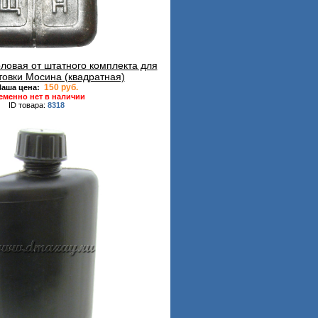
ловая от штатного комплекта для
товки Мосина (квадратная)
150 руб.
аша цена:
еменно нет в наличии
ID товара:
8318