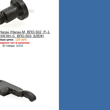
Наган (Наган-М, ВПО-502, Р–1,
НАГАН–С ,ВПО-503, БЛЕФ)
120 руб.
аша цена:
еменно нет в наличии
ID товара:
11016