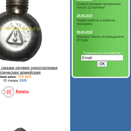
Снова в продаже прозрачные
гильзы 12 калибра!
29.04.2019
График работы в майские
прахдники
06.04.2019
Новинка! Манок на вальдшнепа
RTCalls
Подписаться на новости:
 смазки оружия одногорловая
ллическая армейская
110 руб.
Наша цена:
ID товара:
8325
Купить