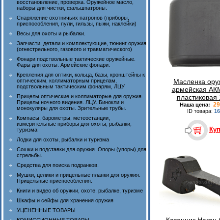
восстановление, проверка. Оружейное масло,
наборы для чистки, фальшпатроны.
Снаряжение охотничьих патронов (приборы,
приспособления, пули, гильзы, пыжи, наклейки)
Весы для охоты и рыбалки.
Запчасти, детали и комплектующие, тюнинг оружия
(огнестрельного, газового и травматического)
Фонари подствольные тактические оружейные.
Фары для охоты. Армейские фонари.
Крепления для оптики, кольца, базы, кронштейны к
Масленка ору
оптическим, коллиматорным прицелам,
подствольным тактическим фонарям, ЛЦУ
армейская АКМ
пластиковая
Прицелы оптические и коллиматорые для оружия.
Прицелы ночного видения. ЛЦУ. Бинокли и
29
Наша цена:
монокуляры для охоты. Зрительные трубы.
ID товара:
16
Компасы, барометры, метеостанции,
измерительные приборы для охоты, рыбалки,
Ку
туризма
Лодки для охоты, рыбалки и туризма
Сошки и подставки для оружия. Опоры (упоры) для
стрельбы.
Средства для поиска подранков.
Мушки, целики и прицельные планки для оружия.
Прицельные приспособления.
Книги и видео об оружии, охоте, рыбалке, туризме
Шкафы и сейфы для хранения оружия
УЦЕНЕННЫЕ ТОВАРЫ