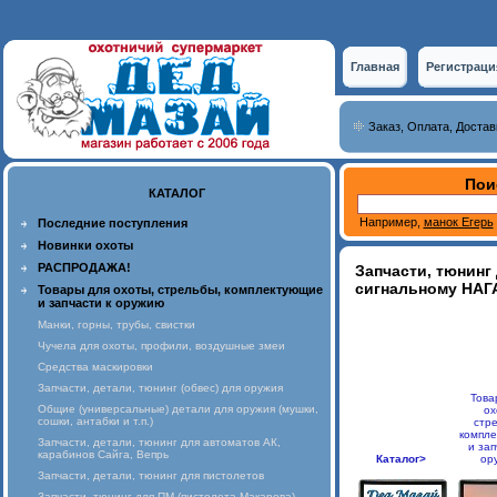
Главная
Регистраци
Заказ, Оплата, Достав
Пои
КАТАЛОГ
Например,
манок Егерь
Последние поступления
Новинки охоты
РАСПРОДАЖА!
Запчасти, тюнинг
сигнальному НАГА
Товары для охоты, стрельбы, комплектующие
и запчасти к оружию
Манки, горны, трубы, свистки
Чучела для охоты, профили, воздушные змеи
Средства маскировки
Запчасти, детали, тюнинг (обвес) для оружия
Това
Общие (универсальные) детали для оружия (мушки,
ох
сошки, антабки и т.п.)
стр
компл
Запчасти, детали, тюнинг для автоматов АК,
и зап
карабинов Сайга, Вепрь
Каталог>
ор
Запчасти, детали, тюнинг для пистолетов
Запчасти, тюнинг для ПМ (пистолета Макарова),