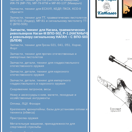
ИЖ-79 (МР-79), МР-79-9ТМ и МР-80-13Т (Макарыч)
Запчасти, тюнинг для ЕСАУЛ, КЕДР, ПКСК, КСО-9
«Кречет»
Запчасти, тюнинг для ТТ, травматических пистолетов
ВПО-501 (Лидер), МР-81 и сигнальному пистолету ТТ-
С (ВПО-506)
Запчасти, тюнинг для Нагана, травматических
револьверов Наган-М ВПО-502, Р–1 (НАГАНЫЧ)
и револьверу сигнальному НАГАН – С ВПО-503
(БЛЕФ)
Запчасти, тюнинг для Гроза 021, 041, 051, Хорхе,
Форт
Запчасти, тюнинг для прочих отечественных и
импортных пистолетов
Запчасти, детали, тюнинг для гладкоствольного
отечественного оружия
Запчасти, детали, тюнинг для нарезного
отечественного оружия
Запчасти, детали, тюнинг для импортного
гладкоствольного и нарезного оружия
Снаряжение патронов, весы
Ножи и аксессуары к ним, мачете, походные и
хозяйственные интрументы
Оптика, ЛЦУ, Фонари
Крепления, кронштейны, базы для установки оптики и
тюнинга (обвеса)
Пристрелка оружия
Метательные машинки, принадлежности для
спортивной стрельбы