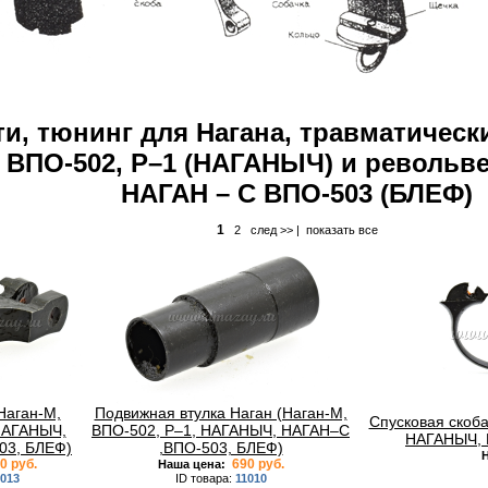
ти, тюнинг для Нагана, травматичес
 ВПО-502, Р–1 (НАГАНЫЧ) и револьв
НАГАН – С ВПО-503 (БЛЕФ)
1
2
след >>
|
показать все
Наган-М,
Подвижная втулка Наган (Наган-М,
Спусковая скоба
НАГАНЫЧ,
ВПО-502, Р–1, НАГАНЫЧ, НАГАН–С
НАГАНЫЧ, 
03, БЛЕФ)
,ВПО-503, БЛЕФ)
Н
0 руб.
690 руб.
Наша цена:
1013
ID товара:
11010