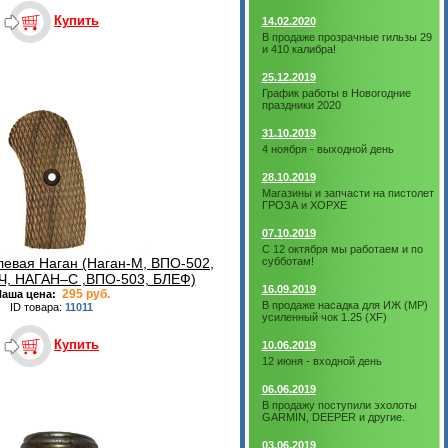
Купить
14.02.2020
В продаже прозрачные гильзы 29
и 410 калибра!
25.12.2019
График работы в Новогодние
праздники 2020
31.10.2019
4 ноября - выходной день
28.10.2019
Магазины и запчасти на пистолет
ГРОЗА и ХОРХЕ
07.10.2019
С 12 октября мы работаем и по
левая Наган (Наган-М, ВПО-502,
субботам!
Ч, НАГАН–С ,ВПО-503, БЛЕФ)
16.09.2019
295 руб.
аша цена:
В продаже насадка для ИЖ (МР)
ID товара:
11011
усиленный чок 1.25 (XF)
Купить
10.06.2019
12 июня - входной день
06.06.2019
В продажу поступили эхолоты
GARMIN, DEEPER и другие.
03.06.2019