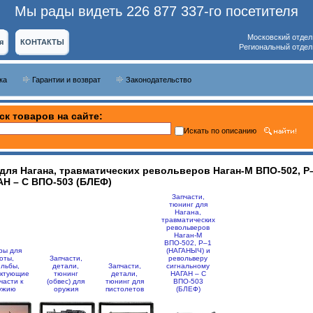
Мы рады видеть 226 877 337-го посетителя
Московский отдел
я
КОНТАКТЫ
Региональный отдел
ка
Гарантии и возврат
Законодательство
ск товаров на сайте:
Искать по описанию
 для Нагана, травматических револьверов Наган-М ВПО-502, 
Н – С ВПО-503 (БЛЕФ)
Запчасти,
тюнинг для
Нагана,
травматических
револьверов
Наган-М
ВПО-502, Р–1
ры для
(НАГАНЫЧ) и
оты,
Запчасти,
револьверу
ельбы,
детали,
Запчасти,
сигнальному
ектующие
тюнинг
детали,
НАГАН – С
части к
(обвес) для
тюнинг для
ВПО-503
ужию
оружия
пистолетов
(БЛЕФ)