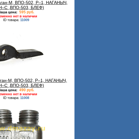
аган-М, ВПО-502, Р–1, НАГАНЫЧ,
Н–С ,ВПО-503, БЛЕФ)
595 руб.
аша цена:
еменно нет в наличии
ID товара:
11009
ган-М, ВПО-502, Р–1, НАГАНЫЧ,
Н–С ,ВПО-503, БЛЕФ)
490 руб.
аша цена:
еменно нет в наличии
ID товара:
11008