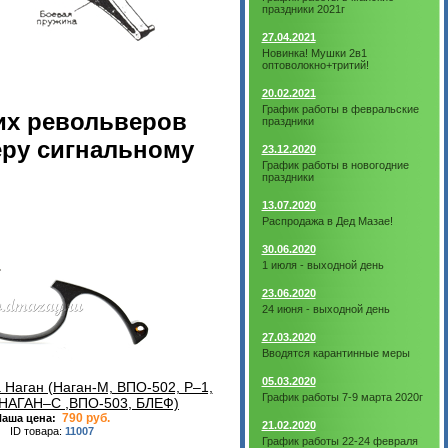
праздники 2021г
27.04.2021
Новинка! Мушки 2в1
оптоволокно+тритий!
20.02.2021
График работы в февральские
ких револьверов
праздники
еру сигнальному
23.12.2020
График работы в новогодние
праздники
13.07.2020
Распродажа в Дед Мазае!
30.06.2020
1 июля - выходной день
23.06.2020
24 июня - выходной день
27.03.2020
Вводятся карантинные меры
05.03.2020
 Наган (Наган-М, ВПО-502, Р–1,
График работы 7-9 марта 2020г
НАГАН–С ,ВПО-503, БЛЕФ)
790 руб.
аша цена:
21.02.2020
ID товара:
11007
График работы 22-24 февраля