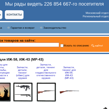
Мы рады видеть 226 854 667-го посетителя
Московский отдел
я
КОНТАКТЫ
Региональный отдел
ка
Гарантии и возврат
Законодательство
ск товаров на сайте:
Искать по описанию
для ИЖ-58, ИЖ-43 (МР-43)
ры для
Запчасти,
оты,
Запчасти,
детали, тюнинг
Запчасти,
льбы,
детали,
для
тюнинг для
ктующие
тюнинг
гладкоствольного
ИЖ-58,
части к
(обвес) для
отечественного
ИЖ-43
ужию
оружия
оружия
(МР-43)