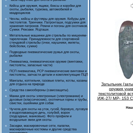
Кейсы для оружия, ящики, боксы и коробки для
охоты, рыбалки, туризма, автомобилей и
квадроциклов
Чехлы, кейсы и футляры для оружия. Кобуры для
пистолетов. Тренчики. Патронташи, подсумки для
хранения патронов. Ремни и погоны для охотников.
Сумки. Рюкзаки. Ягдташи.
Метательные машинки для стрельбы по мишеням-
тарелочкам. Принадлежности для спортивной
стендовой стрельбы (очки, наушники, жилеты,
бейсболки, сумки)
Подводные пневматические ружья для охоты,
рыбалки
Пневматика, пневматическое оружие (винтовки,
пистолеты, запасные части)
ПСП пневматика, PCP пневматические винтовки и
пистолеты, запчасти детали и комплектующие ПЦП
Мангалы, коптильни, газовые плиты, котлы, казаны
Затыльник (заты
для отдыха на природе
оружия уни
Средства самообороны (самозащиты).
текстолитовой вс
Манки для охоты электронные (электроманки) и
ИЖ-27/ МР- 153 
духовые (классические), охотничьи горны и трубы,
свистки, ошейники для собак
Наш
Чучела для охоты на уток, гусей, боровую, луговую
и водоплавающую дичь, голубей, ворон
(подсадные, манковые). Фото профили и
воздушные змеи для охоты.
Засидки, маскировочные сети, палатки,
маскировочные костюмы и другие средства
маскировки