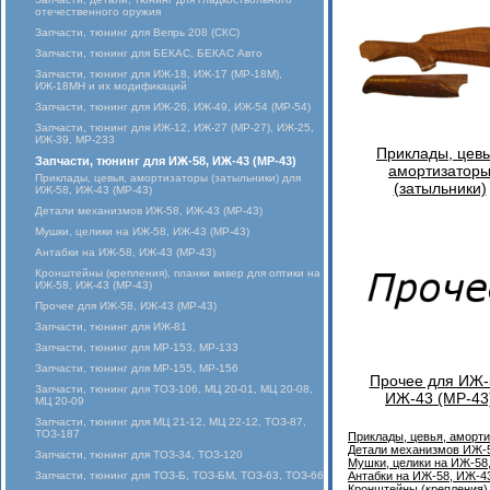
отечественного оружия
Запчасти, тюнинг для Вепрь 208 (СКС)
Запчасти, тюнинг для БЕКАС, БЕКАС Авто
Запчасти, тюнинг для ИЖ-18, ИЖ-17 (MP-18M),
ИЖ-18МН и их модификаций
Запчасти, тюнинг для ИЖ-26, ИЖ-49, ИЖ-54 (МР-54)
Запчасти, тюнинг для ИЖ-12, ИЖ-27 (МР-27), ИЖ-25,
ИЖ-39, МР-233
Приклады, цевь
Запчасти, тюнинг для ИЖ-58, ИЖ-43 (МР-43)
амортизатор
Приклады, цевья, амортизаторы (затыльники) для
(затыльники)
ИЖ-58, ИЖ-43 (МР-43)
Детали механизмов ИЖ-58, ИЖ-43 (МР-43)
Мушки, целики на ИЖ-58, ИЖ-43 (МР-43)
Антабки на ИЖ-58, ИЖ-43 (МР-43)
Кронштейны (крепления), планки вивер для оптики на
ИЖ-58, ИЖ-43 (МР-43)
Прочее для ИЖ-58, ИЖ-43 (МР-43)
Запчасти, тюнинг для ИЖ-81
Запчасти, тюнинг для МР-153, МР-133
Запчасти, тюнинг для МР-155, МР-156
Прочее для ИЖ-
Запчасти, тюнинг для ТОЗ-106, МЦ 20-01, МЦ 20-08,
ИЖ-43 (МР-43
МЦ 20-09
Запчасти, тюнинг для МЦ 21-12, МЦ 22-12, ТОЗ-87,
ТОЗ-187
Приклады, цевья, аморти
Детали механизмов ИЖ-5
Запчасти, тюнинг для ТОЗ-34, ТОЗ-120
Мушки, целики на ИЖ-58
Запчасти, тюнинг для ТОЗ-Б, ТОЗ-БМ, ТОЗ-63, ТОЗ-66
Антабки на ИЖ-58, ИЖ-4
Кронштейны (крепления),