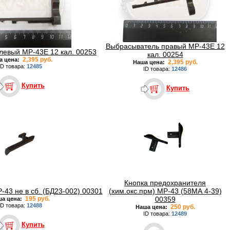
Выбрасыватель правый МР-43Е 12
левый МР-43Е 12 кал. 00253
кал. 00254
2,395 руб.
а цена:
2,395 руб.
Наша цена:
ID товара:
12485
ID товара:
12486
Купить
Купить
Кнопка предохранителя
43 не в сб. (БД23-002) 00301
(хим.окс.прм) МР-43 (58МА 4-39)
195 руб.
00359
ша цена:
ID товара:
12488
250 руб.
Наша цена:
ID товара:
12489
Купить