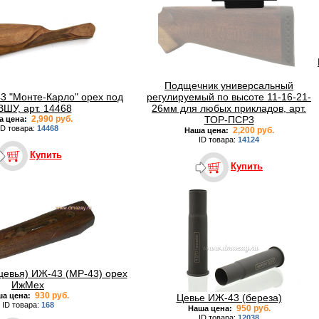
Подщечник универсальный
3 "Монте-Карло" орех под
регулируемый по высоте 11-16-21-
ШУ, арт. 14468
26мм для любых прикладов, арт.
2,990 руб.
ТОР-ПСР3
а цена:
ID товара:
14468
2,200 руб.
Наша цена:
ID товара:
14124
Купить
Купить
цевья) ИЖ-43 (MP-43) орех
ИжМех
930 руб.
ша цена:
Цевье ИЖ-43 (береза)
ID товара:
168
950 руб.
Наша цена:
ID товара:
12038