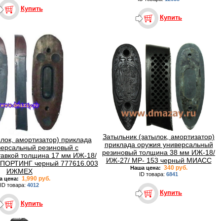
Купить
Купить
Затыльник (затылок, амортизатор)
лок, амортизатор) приклада
приклада оружия универсальный
версальный резиновый с
резиновый толщина 38 мм ИЖ-18/
тавкой толщина 17 мм ИЖ-18/
ИЖ-27/ МР- 153 черный МИАСС
СПОРТИНГ черный 777616.003
340 руб.
Наша цена:
ИЖМЕХ
ID товара:
6841
1,990 руб.
а цена:
ID товара:
4012
Купить
Купить