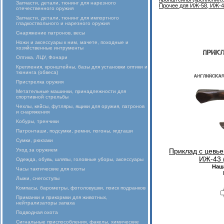
Запчасти, детали, тюнинг для нарезного
Прочее для ИЖ-58, ИЖ-4
отечественного оружия
Запчасти, детали, тюнинг для импортного
гладкоствольного и нарезного оружия
Снаряжение патронов, весы
Ножи и аксессуары к ним, мачете, походные и
хозяйственные интрументы
Оптика, ЛЦУ, Фонари
Крепления, кронштейны, базы для установки оптики и
тюнинга (обвеса)
Пристрелка оружия
Метательные машинки, принадлежности для
спортивной стрельбы
Чехлы, кейсы, футляры, ящики для оружия, патронов
и снаряжения
Кобуры, тренчики
Патронташи, подсумки, ремни, погоны, ягдташи
Сумки, рюкзаки
Уход за оружием
Приклад с цевье
ИЖ-43 
Одежда, обувь, шляпы, головные уборы, аксессуары
Наш
Часы тактические для охоты
Лыжи, снегоступы
Компасы, барометры, фотоловушки, поиск подранков
Приманки и прикормки для животных,
нейтрализаторы запаха
Подводная охота
Сигнальные приспособления, факелы, химические