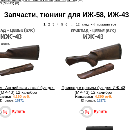
3 (МР-43)
(8)
Запчасти, тюнинг для ИЖ-58, ИЖ-43 
1
2
3
4
5
6
...
12
след >>
|
показать все
м "Английская ложа" бук для
Приклад с цевьем бук для ИЖ-43
(МР-43) 12 калибра
(МР-43) 12 калибра
4,190 руб.
4,390 руб.
а цена:
Наша цена:
ID товара:
15171
ID товара:
15172
Купить
Купить