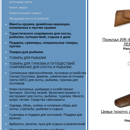
источники света
Книги, видео
Комиссионные товары
Продукция охоты и рыбалки
Макеты оружия, армейская амуниция,
пневматика и прочее оружие
Туристическое снаряжение для охоты,
рыбалки, путешествий, отдыха и дачи
Приклад ИЖ-4
Подарки, сувениры, специальные товары,
ЛЕВ
прочее
Наш
Товары для рыбалки
ТОВАРЫ ДЛЯ РЫБАЛКИ
ТОВАРЫ ДЛЯ ТУРИЗМА И ПУТЕШЕСТВИЙ.
СНАРЯЖЕНИЕ ДЛЯ ОХОТЫ И РЫБАЛКИ.
Сигнальные приспособления, пусковые устройства
Сигнал Охотника, факелы, химические источники
света (ХИС) для охоты, рыбалки, туризма для
охотников
Ножи охотничьи, рыбацкие и хозяйственно
бытовые. Заточка лезвий. Мультиинструмент и
инструмент для охоты, рыбалки, туризма. Мачете,
кукри, тесаки. Средства самозащиты.
Одежда, обувь, шляпы и головные уборы для
охоты, стрельбы, рыбалки и отдыха.
Цевье (корпус 
Сувениры и подарки для охотников. Подарки для
мужчин.
На
Арбалеты, рогатки, луки для отдыха и развлечений
Часы наручные для охоты и рыбалки