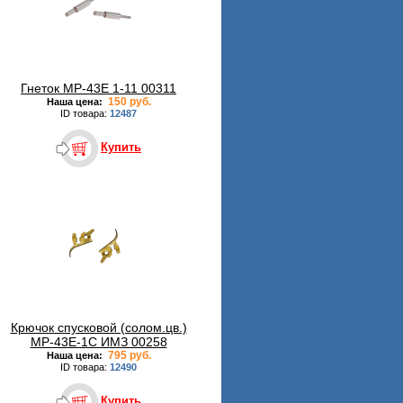
Гнеток МР-43Е 1-11 00311
150 руб.
Наша цена:
ID товара:
12487
Купить
Крючок спусковой (солом.цв.)
МР-43Е-1С ИМЗ 00258
795 руб.
Наша цена:
ID товара:
12490
Купить