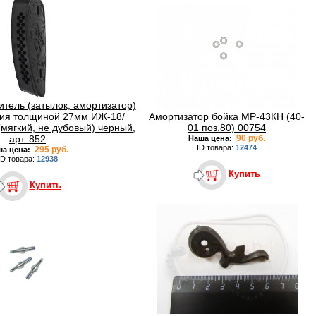
тель (затылок, амортизатор)
Амортизатор бойка МР-43КН (40-
жия толщиной 27мм ИЖ-18/
01 поз.80) 00754
мягкий, не дубовый) черный,
90 руб.
арт. 852
Наша цена:
ID товара:
12474
295 руб.
ша цена:
ID товара:
12938
Купить
Купить