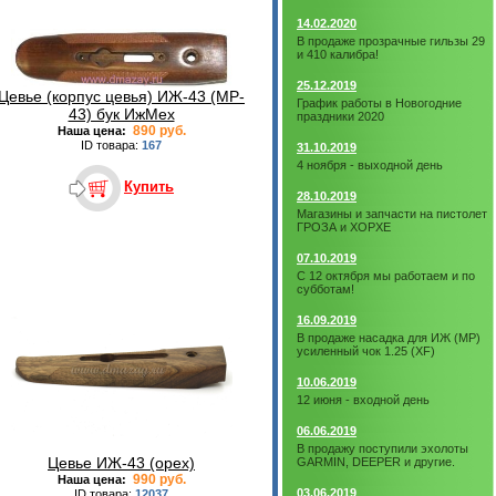
14.02.2020
В продаже прозрачные гильзы 29
и 410 калибра!
25.12.2019
Цевье (корпус цевья) ИЖ-43 (MP-
График работы в Новогодние
43) бук ИжМех
праздники 2020
890 руб.
Наша цена:
ID товара:
167
31.10.2019
4 ноября - выходной день
Купить
28.10.2019
Магазины и запчасти на пистолет
ГРОЗА и ХОРХЕ
07.10.2019
С 12 октября мы работаем и по
субботам!
16.09.2019
В продаже насадка для ИЖ (МР)
усиленный чок 1.25 (XF)
10.06.2019
12 июня - входной день
06.06.2019
В продажу поступили эхолоты
Цевье ИЖ-43 (орех)
GARMIN, DEEPER и другие.
990 руб.
Наша цена:
03.06.2019
ID товара:
12037