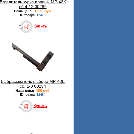
Взводитель курка правый МР-43К
сб.4-12 00289
1,850 руб.
Наша цена:
ID товара:
12478
Купить
Выбрасыватель в сборе МР-43Е
сб. 1-3 00294
480 руб.
Наша цена:
ID товара:
12484
Купить