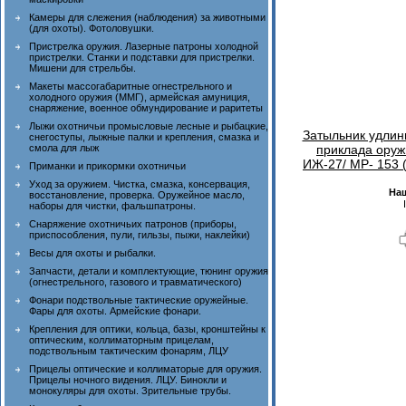
Камеры для слежения (наблюдения) за животными
(для охоты). Фотоловушки.
Пристрелка оружия. Лазерные патроны холодной
пристрелки. Станки и подставки для пристрелки.
Мишени для стрельбы.
Макеты массогабаритные огнестрельного и
холодного оружия (ММГ), армейская амуниция,
снаряжение, военное обмундирование и раритеты
Лыжи охотничьи промысловые лесные и рыбацкие,
Затыльник удлини
снегоступы, лыжные палки и крепления, смазка и
смола для лыж
приклада ору
ИЖ-27/ МР- 153 (
Приманки и прикормки охотничьи
Уход за оружием. Чистка, смазка, консервация,
На
восстановление, проверка. Оружейное масло,
наборы для чистки, фальшпатроны.
Снаряжение охотничьих патронов (приборы,
приспособления, пули, гильзы, пыжи, наклейки)
Весы для охоты и рыбалки.
Запчасти, детали и комплектующие, тюнинг оружия
(огнестрельного, газового и травматического)
Фонари подствольные тактические оружейные.
Фары для охоты. Армейские фонари.
Крепления для оптики, кольца, базы, кронштейны к
оптическим, коллиматорным прицелам,
подствольным тактическим фонарям, ЛЦУ
Прицелы оптические и коллиматорые для оружия.
Прицелы ночного видения. ЛЦУ. Бинокли и
монокуляры для охоты. Зрительные трубы.