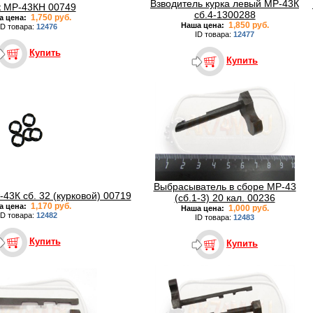
Взводитель курка левый МР-43К
к МР-43КН 00749
сб.4-1300288
1,750 руб.
а цена:
1,850 руб.
Наша цена:
ID товара:
12476
ID товара:
12477
Купить
Купить
Выбрасыватель в сборе МР-43
-43К сб. 32 (курковой) 00719
(сб.1-3) 20 кал. 00236
1,170 руб.
а цена:
1,000 руб.
Наша цена:
ID товара:
12482
ID товара:
12483
Купить
Купить