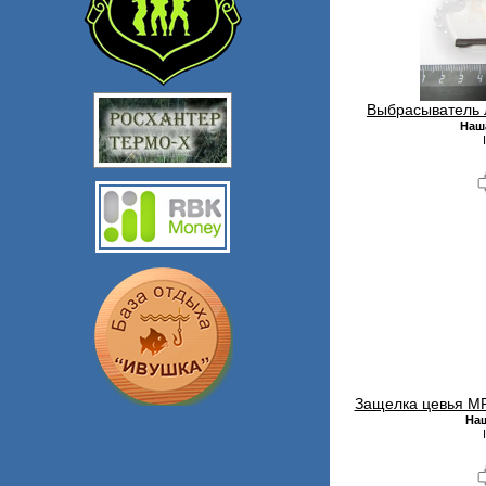
Выбрасыватель 
Наш
Защелка цевья МР-
На