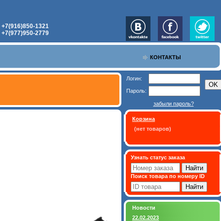
+7(916)850-1321
:
+7(977)950-2779
:
КОНТАКТЫ
Логин:
Пароль:
забыли пароль?
Корзина
(нет товаров)
Узнать статус заказа
Поиск товара по номеру ID
Новости
22.02.2023