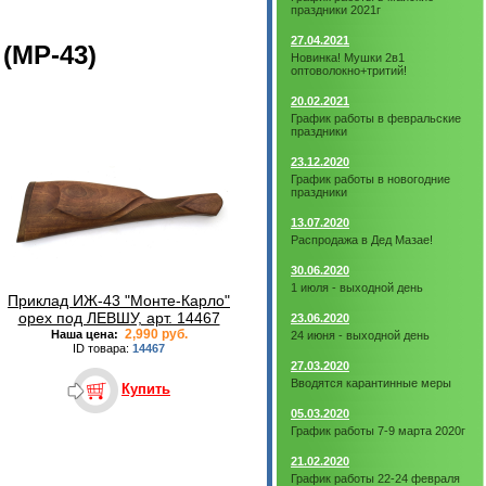
праздники 2021г
27.04.2021
(МР-43)
Новинка! Мушки 2в1
оптоволокно+тритий!
20.02.2021
График работы в февральские
праздники
23.12.2020
График работы в новогодние
праздники
13.07.2020
Распродажа в Дед Мазае!
30.06.2020
1 июля - выходной день
Приклад ИЖ-43 "Монте-Карло"
орех под ЛЕВШУ, арт. 14467
23.06.2020
2,990 руб.
Наша цена:
24 июня - выходной день
ID товара:
14467
27.03.2020
Вводятся карантинные меры
Купить
05.03.2020
График работы 7-9 марта 2020г
21.02.2020
График работы 22-24 февраля