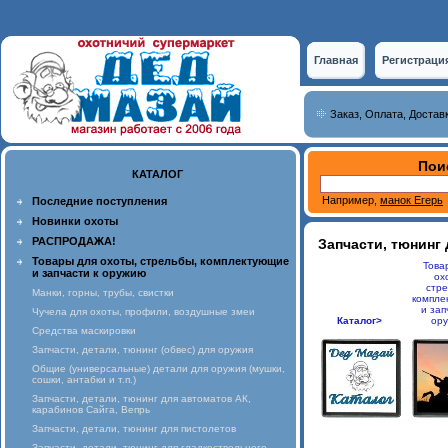
Главная
Регистраци
Заказ, Оплата, Достав
Пои
КАТАЛОГ
Например,
манок Егерь
Последние поступления
Новинки охоты
РАСПРОДАЖА!
Запчасти, тюнинг 
Товары для охоты, стрельбы, комплектующие
Това
и запчасти к оружию
ох
стре
Манки, горны, трубы, свистки
компле
и зап
Чучела для охоты, профили, воздушные змеи
Каталог>
ор
Средства маскировки
Запчасти, детали, тюнинг (обвес) для оружия
Общие (универсальные) детали для оружия (мушки,
сошки, антабки и т.п.)
Запчасти, детали, тюнинг для автоматов АК,
карабинов Сайга, Вепрь
Запчасти, детали, тюнинг для пистолетов
Запчасти, детали, тюнинг для гладкоствольного