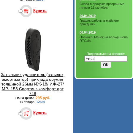
Снова в продаже прозрачные
гильзы 12 калибра!
Купить
29.04.2019
График работы в майские
прахдники
06.04.2019
Новинка! Манок на вальдшнепа
RTCalls
Подписаться на новости:
Затыльник удлинитель (затылок,
амортизатор) приклада оружия
толщиной 26мм ИЖ-18/ ИЖ-27/
МР- 153 Спортинг-комфорт арт
748
295 руб.
Наша цена:
ID товара:
12559
Купить