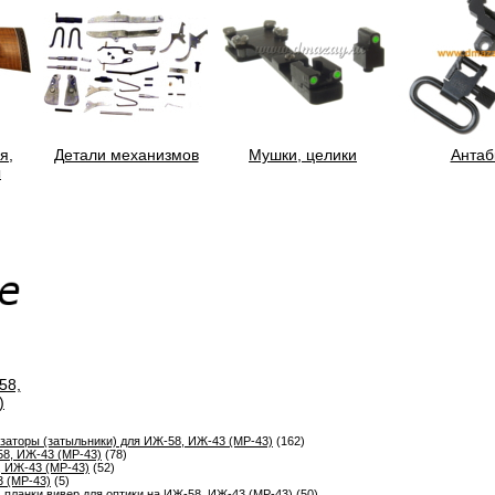
я,
Детали механизмов
Мушки, целики
Антаб
ы
58,
)
заторы (затыльники) для ИЖ-58, ИЖ-43 (МР-43)
(162)
8, ИЖ-43 (МР-43)
(78)
, ИЖ-43 (МР-43)
(52)
3 (МР-43)
(5)
 планки вивер для оптики на ИЖ-58, ИЖ-43 (МР-43)
(50)