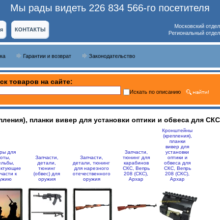
Мы рады видеть 226 834 566-го посетителя
Московский отдел
я
КОНТАКТЫ
Региональный отдел
ка
Гарантии и возврат
Законодательство
ск товаров на сайте:
Искать по описанию
ления), планки вивер для установки оптики и обвеса для СКС,
Кронштейны
(крепления),
планки
вивер для
ры для
Запчасти,
установки
оты,
Запчасти,
Запчасти,
тюнинг для
оптики и
ельбы,
детали,
детали, тюнинг
карабинов
обвеса для
ектующие
тюнинг
для нарезного
СКС, Вепрь
СКС, Вепрь
части к
(обвес) для
отечественного
208 (СКС),
208 (СКС),
ужию
оружия
оружия
Архар
Архар