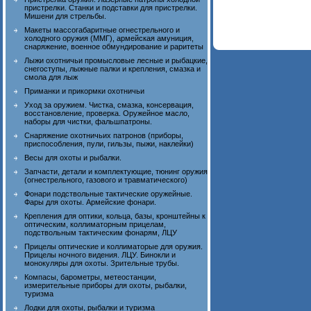
пристрелки. Станки и подставки для пристрелки.
Мишени для стрельбы.
Макеты массогабаритные огнестрельного и
холодного оружия (ММГ), армейская амуниция,
снаряжение, военное обмундирование и раритеты
Лыжи охотничьи промысловые лесные и рыбацкие,
снегоступы, лыжные палки и крепления, смазка и
смола для лыж
Приманки и прикормки охотничьи
Уход за оружием. Чистка, смазка, консервация,
восстановление, проверка. Оружейное масло,
наборы для чистки, фальшпатроны.
Снаряжение охотничьих патронов (приборы,
приспособления, пули, гильзы, пыжи, наклейки)
Весы для охоты и рыбалки.
Запчасти, детали и комплектующие, тюнинг оружия
(огнестрельного, газового и травматического)
Фонари подствольные тактические оружейные.
Фары для охоты. Армейские фонари.
Крепления для оптики, кольца, базы, кронштейны к
оптическим, коллиматорным прицелам,
подствольным тактическим фонарям, ЛЦУ
Прицелы оптические и коллиматорые для оружия.
Прицелы ночного видения. ЛЦУ. Бинокли и
монокуляры для охоты. Зрительные трубы.
Компасы, барометры, метеостанции,
измерительные приборы для охоты, рыбалки,
туризма
Лодки для охоты, рыбалки и туризма