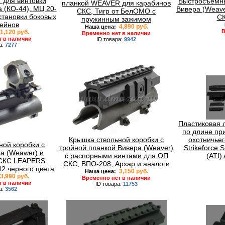
т для винтовки
Быстросъемны
планкой WEAVER для карабинов
 (КО-44), МЦ 20-
Вивера (Weave
СКС, Тигр от БелОМО с
становки боковых
СК
пружинным зажимом
ейнов
4,890 руб.
Наша цена:
В
1,120 руб.
Временно нет в наличии
т в наличии
ID товара:
9942
а:
7277
Пластиковая 
по длине пр
охотничьег
Крышка ствольной коробки с
ной коробки с
Strikeforc
тройной планкой Вивера (Weaver)
а (Weawer) и
(ATI)
с распорными винтами для ОП
 СКС LEAPERS
СКС, ВПО-208, Архар и аналоги
2 черного цвета
3,150 руб.
Наша цена:
3,990 руб.
Временно нет в наличии
т в наличии
ID товара:
11753
а:
3562