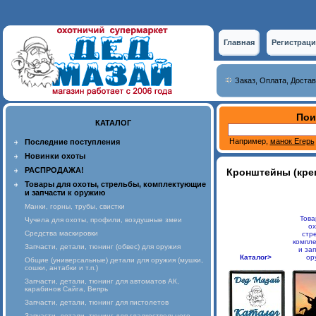
Главная
Регистраци
Заказ, Оплата, Достав
Пои
КАТАЛОГ
Например,
манок Егерь
Последние поступления
Новинки охоты
РАСПРОДАЖА!
Кронштейны (креп
Товары для охоты, стрельбы, комплектующие
и запчасти к оружию
Манки, горны, трубы, свистки
Това
Чучела для охоты, профили, воздушные змеи
ох
Средства маскировки
стр
компл
Запчасти, детали, тюнинг (обвес) для оружия
и зап
Каталог>
ор
Общие (универсальные) детали для оружия (мушки,
сошки, антабки и т.п.)
Запчасти, детали, тюнинг для автоматов АК,
карабинов Сайга, Вепрь
Запчасти, детали, тюнинг для пистолетов
Запчасти, детали, тюнинг для гладкоствольного