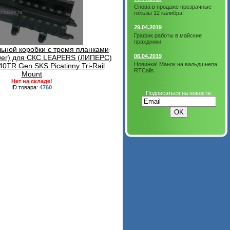
Снова в продаже прозрачные
гильзы 12 калибра!
29.04.2019
График работы в майские
прахдники
ьной коробки с тремя планками
06.04.2019
er) для СКС LEAPERS (ЛИПЕРС)
Новинка! Манок на вальдшнепа
TR Gen SKS Picatinny Tri-Rail
RTCalls
Mount
Нет на складе!
ID товара:
4760
Подписаться на новости: