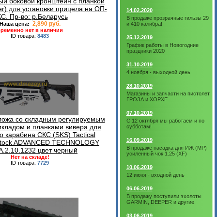
й боковой кронштейн с планкой
r) для установки прицела на ОП-
14.02.2020
С. Пр-во: р.Беларусь
В продаже прозрачные гильзы 29
2,890 руб.
Наша цена:
и 410 калибра!
ременно нет в наличии
ID товара:
8483
25.12.2019
График работы в Новогодние
праздники 2020
31.10.2019
4 ноября - выходной день
28.10.2019
Магазины и запчасти на пистолет
ГРОЗА и ХОРХЕ
07.10.2019
ложа со складным регулируемым
С 12 октября мы работаем и по
икладом и планками вивера для
субботам!
о карабина СКС (SKS) Tactical
16.09.2019
e Stock ADVANCED TECHNOLOGY
В продаже насадка для ИЖ (МР)
 A.2.10.1232 цвет черный
усиленный чок 1.25 (XF)
Нет на складе!
ID товара:
7729
10.06.2019
12 июня - входной день
06.06.2019
В продажу поступили эхолоты
GARMIN, DEEPER и другие.
03.06.2019