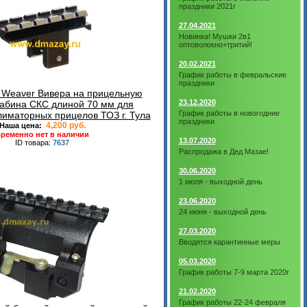
праздники 2021г
27.04.2021
Новинка! Мушки 2в1
оптоволокно+тритий!
20.02.2021
График работы в февральские
праздники
 Weaver Вивера на прицельную
23.12.2020
рабина СКС длиной 70 мм для
График работы в новогодние
лиматорных прицелов ТОЗ г. Тула
праздники
4,200 руб.
Наша цена:
ременно нет в наличии
13.07.2020
ID товара:
7637
Распродажа в Дед Мазае!
30.06.2020
1 июля - выходной день
23.06.2020
24 июня - выходной день
27.03.2020
Вводятся карантинные меры
05.03.2020
График работы 7-9 марта 2020г
21.02.2020
График работы 22-24 февраля