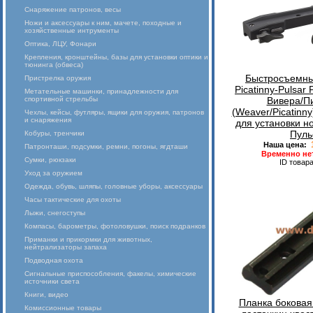
Снаряжение патронов, весы
Ножи и аксессуары к ним, мачете, походные и
хозяйственные интрументы
Оптика, ЛЦУ, Фонари
Крепления, кронштейны, базы для установки оптики и
тюнинга (обвеса)
Быстросъемны
Пристрелка оружия
Picatinny-Pulsar
Метательные машинки, принадлежности для
спортивной стрельбы
Вивера/П
(Weaver/Picatinn
Чехлы, кейсы, футляры, ящики для оружия, патронов
и снаряжения
для установки н
Пуль
Кобуры, тренчики
1
Наша цена:
Патронташи, подсумки, ремни, погоны, ягдташи
Временно не
Сумки, рюкзаки
ID товар
Уход за оружием
Одежда, обувь, шляпы, головные уборы, аксессуары
Часы тактические для охоты
Лыжи, снегоступы
Компасы, барометры, фотоловушки, поиск подранков
Приманки и прикормки для животных,
нейтрализаторы запаха
Подводная охота
Сигнальные приспособления, факелы, химические
источники света
Книги, видео
Планка боковая
Комиссионные товары