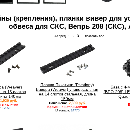
ны (крепления), планки вивер для у
обвеса для СКС, Вепрь 208 (СКС),
3
<< пред
1
2
|
показать все
Планка Пикатини (Pivatinny)
ра (Weaver)
База с 4-
Вивера (Weaver) универсальная
 на 13 слотов
(ВПО-208) L
на 14 слотов стальная, длина
лина 140мм
Quad-
150мм
1,920 руб.
2,390 руб.
Наша цена:
т в наличии
В
Временно нет в наличии
а:
12551
ID товара:
14770