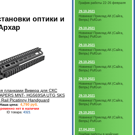
График работы 22-26 февраля
29.10.2021
Новинка! Приклад АК (Сайга,
становки оптики и
Вепрь) PufGun
 Архар
29.10.2021
Новинка! Приклад АК (Сайга,
Вепрь) PufGun
29.10.2021
Новинка! Приклад АК (Сайга,
Вепрь) PufGun
29.10.2021
Новинка! Приклад АК (Сайга,
Вепрь) PufGun
29.10.2021
Новинка! Приклад АК (Сайга,
Вепрь) PufGun
мя планками Вивера для СКС
EAPERS MNT- HG569SA UTG SKS
29.10.2021
 Rail Picatinny Handguard
Новинка! Приклад АК (Сайга,
Вепрь) PufGun
4,790 руб.
Наша цена:
ременно нет в наличии
ID товара:
4321
29.10.2021
Новинка! Приклад АК (Сайга,
Вепрь) PufGun
27.04.2021
График работы в майские