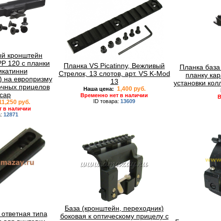
й кронштейн
 PP 120 с планки
Планка VS Picatinny, Вежливый
Планка база
икатинни
Стрелок, 13 слотов, арт. VS K-Mod
планку ка
y) на европризму
13
установки кол
очных прицелов
1,400 руб.
Наша цена:
сар
Временно нет в наличии
В
ID товара:
13609
1,250 руб.
т в наличии
а:
12871
База (кронштейн, переходник)
 ответная типа
боковая к оптическому прицелу с