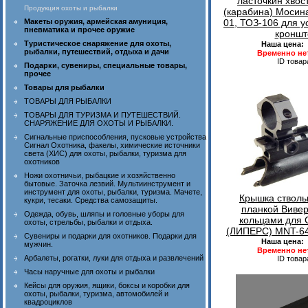
ласточкин хвос
Продукция охоты и рыбалки
(карабина) Мосина
01, ТОЗ-106 для у
Макеты оружия, армейская амуниция,
пневматика и прочее оружие
кроншт
Туристическое снаряжение для охоты,
Наша цена:
рыбалки, путешествий, отдыха и дачи
Временно не
ID товар
Подарки, сувениры, специальные товары,
прочее
Товары для рыбалки
ТОВАРЫ ДЛЯ РЫБАЛКИ
ТОВАРЫ ДЛЯ ТУРИЗМА И ПУТЕШЕСТВИЙ.
СНАРЯЖЕНИЕ ДЛЯ ОХОТЫ И РЫБАЛКИ.
Сигнальные приспособления, пусковые устройства
Сигнал Охотника, факелы, химические источники
света (ХИС) для охоты, рыбалки, туризма для
охотников
Ножи охотничьи, рыбацкие и хозяйственно
бытовые. Заточка лезвий. Мультиинструмент и
инструмент для охоты, рыбалки, туризма. Мачете,
Крышка стволь
кукри, тесаки. Средства самозащиты.
планкой Вивер
Одежда, обувь, шляпы и головные уборы для
кольцами для
охоты, стрельбы, рыбалки и отдыха.
(ЛИПЕРС) MNT-64
Сувениры и подарки для охотников. Подарки для
Наша цена:
мужчин.
Временно не
Арбалеты, рогатки, луки для отдыха и развлечений
ID товар
Часы наручные для охоты и рыбалки
Кейсы для оружия, ящики, боксы и коробки для
охоты, рыбалки, туризма, автомобилей и
квадроциклов