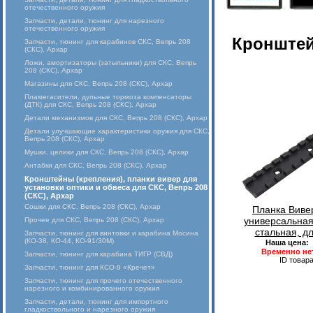
отечественного оружия
Запчасти, детали, тюнинг для нарезного
отечественного оружия
Кронштей
Запчасти, тюнинг для карабинов СКС, Вепрь 208
(СКС), Архар
Ложи, амортизаторы (затыльники) для СКС, Вепрь
208 (СКС), Архар
Магазины для СКС, Вепрь 208 (СКС), Архар
Пламегасители, дульные тормоза компенсаторы
(ДТК) для СКС, Вепрь 208 (СКС), Архар
Детали механизмов для СКС, Вепрь 208 (СКС), Архар
Детали улучшающие характеристики оружия для СКС,
Вепрь 208 (СКС), Архар
Мушки, целики для СКС, Вепрь 208 (СКС), Архар
Антабки для СКС, Вепрь 208 (СКС), Архар
Кронштейны (крепления), планки вивер для
установки оптики и обвеса для СКС, Вепрь 208
(СКС), Архар
Сошки для СКС, Вепрь 208 (СКС), Архар
Планка Виве
универсальная
Прочее для СКС, Вепрь 208 (СКС), Архар
стальная, д
Запчасти, тюнинг для винтовки и карабина Мосина
(КО-38, КО-44, КО-91/30М)
Наша цена:
Временно не
Запчасти, тюнинг для карабина ТИГР (СВД)
ID товар
Запчасти, тюнинг для КСО-9 «Кречет»
Запчасти, тюнинг для прочего отечественного
нарезного и комбинированного оружия
Запчасти, детали, тюнинг для импортного
гладкоствольного и нарезного оружия