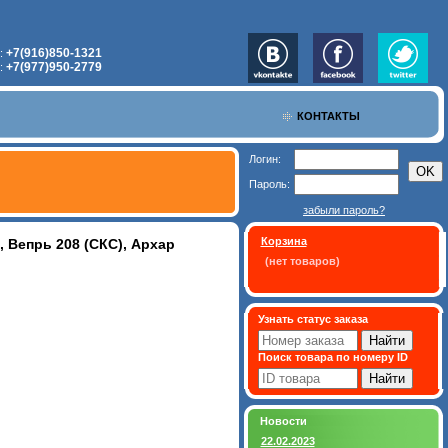
+7(916)850-1321
:
+7(977)950-2779
:
КОНТАКТЫ
Логин:
Пароль:
забыли пароль?
Корзина
 Вепрь 208 (СКС), Архар
(нет товаров)
Узнать статус заказа
Поиск товара по номеру ID
Новости
22.02.2023