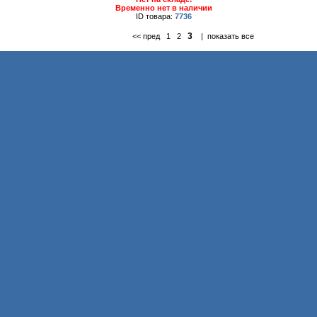
Временно нет в наличии
ID товара:
7736
3
<< пред
1
2
|
показать все