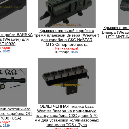
Крышка ствол
Крышка ствольной коробки с
Вивера (Weaw
 коробки BARSKA
тремя планками Вивера (Weawer)
UTG MNT-640
а (Weawer) для
для карабина СКС NcSTAR
.AF10930
MTSKS черного цвета
складе!
Нет на складе!
а:
8302
ID товара:
4576
ОБЛЕГЧЕННАЯ планка база
вки охотничьего
Weaver Вивера на прицельную
его карабина ОП
планку карабина СКС длиной 70
7000 (USA).
мм для установки коллиматорных
складе!
прицелов ТОЗ г. Тула
а:
2329
Нет на складе!