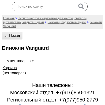
Главная
>
Туристическое снаряжение для охоты, рыбалки,
путешествий, отдыха и дачи
>
Бинокли, подзорные трубы
>
Бинокли
Vanguard
← Назад
Бинокли Vanguard
< нет товаров >
Корзина
(нет товаров)
Наши телефоны:
Московский отдел: +7(916)850-1321
Региональный отдел: +7(977)950-2779