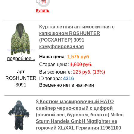
Купить
Куртка летняя антимоскитная с
капюшоном ROSHUNTER
(РОСХАНТЕР) 3091
камуфлированная
Наша цена:
1,575 руб.
подробнее...
Старая цена:
1,800 руб.
арт.
Вы экономите:
225 руб. (13%)
ROSHUNTER
ID товара:
4316
3091
Временно нет в наличии
$ Костюм маскировочный НАТО
снайпер черно-серый с цифрой
(ночной лес, бурелом, болото) Miltec
Sturm Handels GmbH Nigtfighter не
горючий XL/XXL Германия 11961100