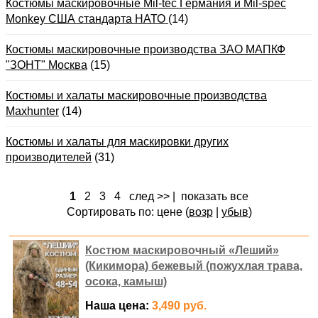
Костюмы маскировочные Mil-tec Германия и Mil-spec
Monkey США стандарта НАТО
(14)
Костюмы маскировочные производства ЗАО МАПКФ
"ЗОНТ" Москва
(15)
Костюмы и халаты маскировочные производства
Maxhunter
(14)
Костюмы и халаты для маскировки других
производителей
(31)
1
2
3
4
след >>
|
показать все
Сортировать по: цене (
возр
|
убыв
)
Костюм маскировочный «Леший»
(Кикимора) бежевый (пожухлая трава,
осока, камыш)
Наша цена:
3,490 руб.