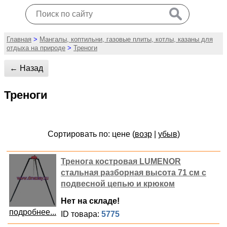
Главная
>
Мангалы, коптильни, газовые плиты, котлы, казаны для
отдыха на природе
>
Треноги
← Назад
Треноги
Сортировать по: цене (
возр
|
убыв
)
Тренога костровая LUMENOR
стальная разборная высота 71 см с
подвесной цепью и крюком
Нет на складе!
подробнее...
ID товара:
5775