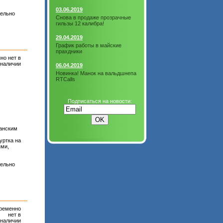
03.06.2019
тельно
Снова в продаже прозрачные
гильзы 12 калибра!
29.04.2019
График работы в майские
прахдники
но нет в
наличии
06.04.2019
Новинка! Манок на вальдшнепа
RTCalls
Подписаться на новости:
анским
уртка на
ями,
тельно
ременно
нет в
наличии