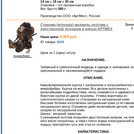
14 см
х
18 см
х
30 см
.
Упаковка – п/э прозрачная коробка.
Вес брутто
580 г
.
Производство ООО «АртМех», Россия.
Сувенир (игрушка) медведь-охотник с
Врем
в
двустволкой, ягдашем и дичью АРТМЕХ
6,400 руб.
Наша цена:
ID товара:
6609
Цена за 1 (одну) штуку.
подробнее...
НАЗНАЧЕНИЕ.
Забавный и симпатичный медведь в одежде и экипировке ох
оригинальный и запоминающийся подарок.
ОПИСАНИЕ.
Камуфлированныея куртка с капюшоном и полукомбинезон 
микрофибры. Куртка на молнии. Все детали выполнены с
мельчайшими подробностями, легко снимаются и одеваются
Воротник куртки из дикой пушнины. Утяжка воротника из
синтетического шнура со стопорами из натуральной кожи.
Высокие ботинки изготовлены натуральная кожа со вставкам
натурального меха. Отражены даже мельчайшие детали, на
шнурки из натуральной кожи.
Шапка - вязаный трикотаж.
Сувенирный охотник вооружен двустволным ружьем, на поя
него висят патронташ, а через плечо ягдаш изнатуральной к
ягдашу приторочен гусь или утка из селикона.
ХАРАКТЕРИСТИКИ.