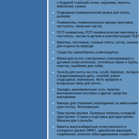
стендовой стрельбы (очки, наушники, жилеты,
бейсболки, сумки)
Подводные пневматические ружья для охоты,
рыбалки
Пневматика, пневматическое оружие (винтовки,
пистолеты, запасные части)
ПСП пневматика, PCP пневматические винтовки и
пистолеты, запчасти детали и комплектующие ПЦП
Мангалы, коптильни, газовые плиты, котлы, казаны
для отдыха на природе
Средства самообороны (самозащиты).
Манки для охоты электронные (электроманки) и
духовые (классические), охотничьи горны и трубы,
свистки, ошейники для собак
Чучела для охоты на уток, гусей, боровую, луговую
и водоплавающую дичь, голубей, ворон
(подсадные, манковые). Фото профили и
воздушные змеи для охоты.
Засидки, маскировочные сети, палатки,
маскировочные костюмы и другие средства
маскировки
Камеры для слежения (наблюдения) за животными
(для охоты). Фотоловушки.
Пристрелка оружия. Лазерные патроны холодной
пристрелки. Станки и подставки для пристрелки.
Мишени для стрельбы.
Макеты массогабаритные огнестрельного и
холодного оружия (ММГ), армейская амуниция,
снаряжение, военное обмундирование и раритеты