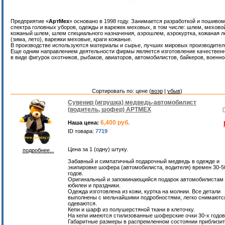
Предприятие «
АртМех
» основано в 1998 году. Занимается разработкой и пошиво
спектра головных уборов, одежды и варежек меховых, в том числе: шлем, мехово
кожаный шлем, шлем специального назначения, аэрошлем, аэрокуртка, кожаная л
(зима, лето), варежки меховые, краги кожаные.
В производстве используются материалы и сырье, лучших мировых производител
Еще одним направлением деятельности фирмы является изготовление качествен
в виде фигурок охотников, рыбаков, авиаторов, автомобилистов, байкеров, военн
Сортировать по: цене (
возр
|
убыв
)
Сувенир (игрушка) медведь-автомобилист
(водитель, шофер) АРТМЕХ
6,400 руб.
Наша цена:
ID товара:
7719
Цена за 1 (одну) штуку.
подробнее...
Забавный и симпатичный подарочный медведь в одежде и
экипировке шофера (автомобилиста, водителя) времен 30-5
годов.
Оригинальный и запоминающийся подарок автомобилистам
юбилеи и праздники.
Одежда изготовлена из кожи, куртка на молнии. Все детали
выполнены с мельчайшими подробностями, легко снимаютс
одеваются.
Кепи и шарф из полушерстяной ткани в клеточку.
На кепи имеются стилизованные шоферские очки 30-х годов
Габаритные размеры в распремленном состоянии приблизи