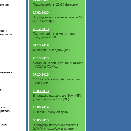
График работы 22-24 февраля
тельно
14.02.2020
В продаже прозрачные гильзы 29
и 410 калибра!
25.12.2019
но нет в
График работы в Новогодние
наличии
праздники 2020
31.10.2019
4 ноября - выходной день
28.10.2019
Магазины и запчасти на пистолет
ГРОЗА и ХОРХЕ
отника -
07.10.2019
С 12 октября мы работаем и по
субботам!
из
16.09.2019
В продаже насадка для ИЖ (МР)
.
усиленный чок 1.25 (XF)
и из
10.06.2019
пример
12 июня - входной день
06.06.2019
нокль.
В продажу поступили эхолоты
GARMIN, DEEPER и другие.