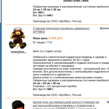
ХАРАКТЕРИСТИКИ.
Габаритные размеры в распремленном состоянии приблизи
14 см
Х
18 см
Х
30 см
.
Вес
450 г
.
Вес брутто
640 г
.
Производство ООО «АртМех», Россия.
Сувенир (игрушка) медведь-авиапилот
Времен
АРТМЕХ
6,400 руб.
Наша цена:
ID товара:
7718
Цена за 1 (одну) штуку.
подробнее...
Забавный и симпатичный подарочный медведь в одежде и
экипировке авиапилота времен 30-50 х годов.
Оригинальный и запоминающийся подарок военным и гражд
летчикам на юбилеи и праздники.
Одежда изготовлена из кожи, воротник – натуральный мех. К
молнии. Все детали выполнены с мельчайшими подробност
легко снимаются и одеваются.
Шапка-шлем со стилизованными авиаторскими очками.
Габаритные размеры в распремленном состоянии приблизи
14 см
х
18 см
х
30 см
.
Упаковка – п/э прозрачная коробка.
Вес брутто
580 г
.
Производство ООО «АртМех», Россия.
Шлем для экстремальной охоты (туризма) из
В
натуральной кожи и овчины с отворотом и