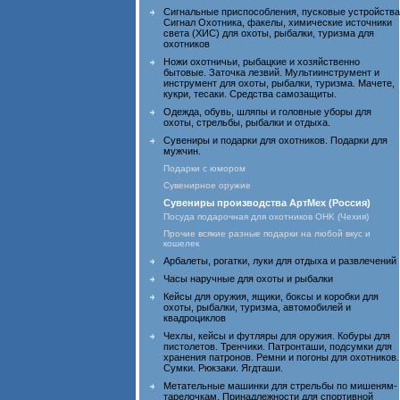
Сигнальные приспособления, пусковые устройства
Сигнал Охотника, факелы, химические источники
света (ХИС) для охоты, рыбалки, туризма для
охотников
Ножи охотничьи, рыбацкие и хозяйственно
бытовые. Заточка лезвий. Мультиинструмент и
инструмент для охоты, рыбалки, туризма. Мачете,
кукри, тесаки. Средства самозащиты.
Одежда, обувь, шляпы и головные уборы для
охоты, стрельбы, рыбалки и отдыха.
Сувениры и подарки для охотников. Подарки для
мужчин.
Подарки с юмором
Сувенирное оружие
Сувениры производства АртМех (Россия)
Посуда подарочная для охотников OHK (Чехия)
Прочие всякие разные подарки на любой вкус и
кошелек
Арбалеты, рогатки, луки для отдыха и развлечений
Часы наручные для охоты и рыбалки
Кейсы для оружия, ящики, боксы и коробки для
охоты, рыбалки, туризма, автомобилей и
квадроциклов
Чехлы, кейсы и футляры для оружия. Кобуры для
пистолетов. Тренчики. Патронташи, подсумки для
хранения патронов. Ремни и погоны для охотников.
Сумки. Рюкзаки. Ягдташи.
Метательные машинки для стрельбы по мишеням-
тарелочкам. Принадлежности для спортивной