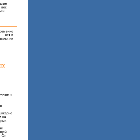
делие
 вес
и и
ременно
нет в
наличии
ЫХ
!
онные и
ля
шикарно
м на
дных
не
ющей
. Он