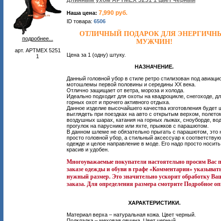
длинным ухом АРТМЕХ 5251 1 цвет черный
7,990 руб.
Наша цена:
ID товара:
6506
ОТЛИЧНЫЙ ПОДАРОК ДЛЯ ЭНЕРГИЧН
подробнее...
МУЖЧИН!
арт. АРТМЕХ 5251
Цена за 1 (одну) штуку.
1
НАЗНАЧЕНИЕ.
Данный головной убор в стиле ретро стилизован под авиаци
мотошлемы первой половины и середины ХХ века.
Отлично защищает от ветра, мороза и холода.
Идеально подходит для охоты на квадроцикле, снегоходе, д
горных охот и прочего активного отдыха.
Данное изделие высочайшего качества изготовления будет 
выглядеть при поездках на авто с открытым верхом, полето
воздушных шарах, катания на горных лыжах, сноуборде, во
прогулок на паруснике или яхте, прыжков с парашютом.
В данном шлеме не обязательно прыгать с парашютом, это 
просто головной убор, а стильный аксессуар к соответству
одежде и целое направление в моде. Его надо просто носить
красив и удобен.
Многоуважаемые покупатели настоятельно просим Вас 
заказе одежды и обуви в графе «Комментарии» указыват
нужный размер. Это значительно ускорит обработку Ва
заказа. Для определения размера смотрите Подробное оп
ХАРАКТЕРИСТИКИ.
Материал верха – натуральная кожа. Цвет черный.
Подкладка – меховая овчина. Цвет черный.