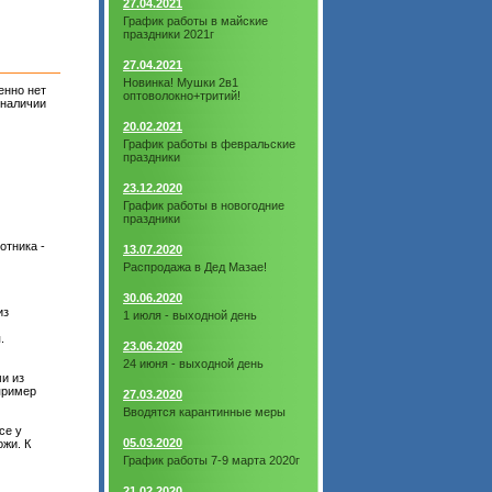
27.04.2021
График работы в майские
праздники 2021г
27.04.2021
Новинка! Мушки 2в1
енно нет
оптоволокно+тритий!
 наличии
20.02.2021
График работы в февральские
праздники
23.12.2020
График работы в новогодние
праздники
отника -
13.07.2020
Распродажа в Дед Мазае!
30.06.2020
из
1 июля - выходной день
.
23.06.2020
24 июня - выходной день
и из
пример
27.03.2020
Вводятся карантинные меры
се у
05.03.2020
ожи. К
График работы 7-9 марта 2020г
21.02.2020