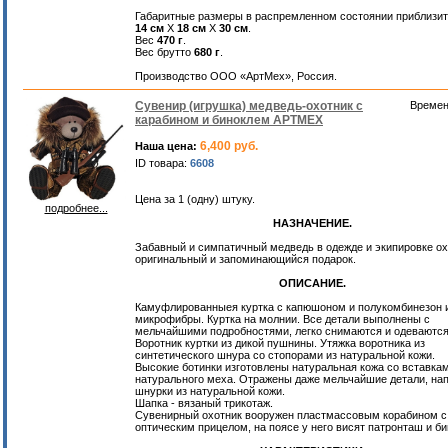
Габаритные размеры в распремленном состоянии приблизи
14 см
Х
18 см
Х
30 см
.
Вес
470 г
.
Вес брутто
680 г
.
Производство ООО «АртМех», Россия.
Сувенир (игрушка) медведь-охотник с
Времен
карабином и биноклем АРТМЕХ
6,400 руб.
Наша цена:
ID товара:
6608
Цена за 1 (одну) штуку.
подробнее...
НАЗНАЧЕНИЕ.
Забавный и симпатичный медведь в одежде и экипировке ох
оригинальный и запоминающийся подарок.
ОПИСАНИЕ.
Камуфлированныея куртка с капюшоном и полукомбинезон 
микрофибры. Куртка на молнии. Все детали выполнены с
мельчайшими подробностями, легко снимаются и одеваются
Воротник куртки из дикой пушнины. Утяжка воротника из
синтетического шнура со стопорами из натуральной кожи.
Высокие ботинки изготовлены натуральная кожа со вставкам
натурального меха. Отражены даже мельчайшие детали, на
шнурки из натуральной кожи.
Шапка - вязаный трикотаж.
Сувенирный охотник вооружен пластмассовым корабином с
оптическим прицелом, на поясе у него висят патронташ и би