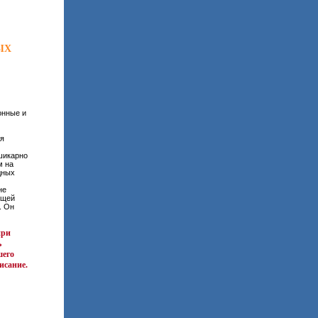
ЫХ
онные и
ля
шикарно
м на
дных
не
ющей
. Он
при
ь
шего
исание.