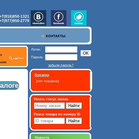
+7(916)850-1321
+7(977)950-2779
КОНТАКТЫ
Логин:
ть
Пароль:
анию
забыли пароль?
Корзина
(нет товаров)
алоге
Узнать статус заказа
Поиск товара по номеру ID
Новости