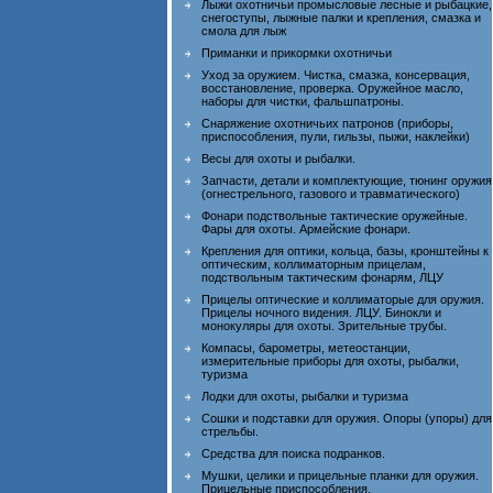
Лыжи охотничьи промысловые лесные и рыбацкие,
снегоступы, лыжные палки и крепления, смазка и
смола для лыж
Приманки и прикормки охотничьи
Уход за оружием. Чистка, смазка, консервация,
восстановление, проверка. Оружейное масло,
наборы для чистки, фальшпатроны.
Снаряжение охотничьих патронов (приборы,
приспособления, пули, гильзы, пыжи, наклейки)
Весы для охоты и рыбалки.
Запчасти, детали и комплектующие, тюнинг оружия
(огнестрельного, газового и травматического)
Фонари подствольные тактические оружейные.
Фары для охоты. Армейские фонари.
Крепления для оптики, кольца, базы, кронштейны к
оптическим, коллиматорным прицелам,
подствольным тактическим фонарям, ЛЦУ
Прицелы оптические и коллиматорые для оружия.
Прицелы ночного видения. ЛЦУ. Бинокли и
монокуляры для охоты. Зрительные трубы.
Компасы, барометры, метеостанции,
измерительные приборы для охоты, рыбалки,
туризма
Лодки для охоты, рыбалки и туризма
Сошки и подставки для оружия. Опоры (упоры) для
стрельбы.
Средства для поиска подранков.
Мушки, целики и прицельные планки для оружия.
Прицельные приспособления.