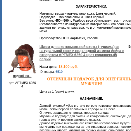
ХАРАКТЕРИСТИКИ.
Материал верха – натуральная кожа. Цвет черный.
Подкладка – меховая овчина. Цвет черный.
Вес около
450 - 500 г
. Разброс веса обусловлен тем, что из
изготавливается из натуральных материалов и его реальный
зависит не только от размера, но и от конкретной партии кож
меха.
Производство ООО «АртМех», Россия.
Шлем для экстремальной охоты (туризма) из
В
натуральной кожи и подкладкой из меха бобра с
отворотом АРТМЕХ 6250 4 цвет коричневый/
серый
18,100 руб.
Наша цена:
ID товара:
6510
подробнее...
ОТЛИЧНЫЙ ПОДАРОК ДЛЯ ЭНЕРГИЧН
арт. АРТМЕХ 6250
МУЖЧИН!
4
Цена за 1 (одну) штуку.
НАЗНАЧЕНИЕ.
Данный головной убор в стиле ретро стилизован под авиаци
мотошлемы первой половины и середины ХХ века.
Отлично защищает от ветра, мороза и холода.
Идеально подходит для охоты на квадроцикле, снегоходе, д
горных охот и прочего активного отдыха.
Данное изделие высочайшего качества изготовления будет 
выглядеть при поездках на авто с открытым верхом, полето
воздушных шарах, катания на горных лыжах, сноуборде, во