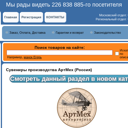
Мы рады видеть 226 838 885-го посетителя
Московский отдел:
Главная
Регистрация
КОНТАКТЫ
Региональный отдел:
Заказ, Оплата, Доставка
Гарантии и возврат
Законодательство
Поиск товаров на сайте:
Иска
по
Например,
манок Егерь
опис
Сувениры производства АртМех (Россия)
Смотреть данный раздел в новом кат