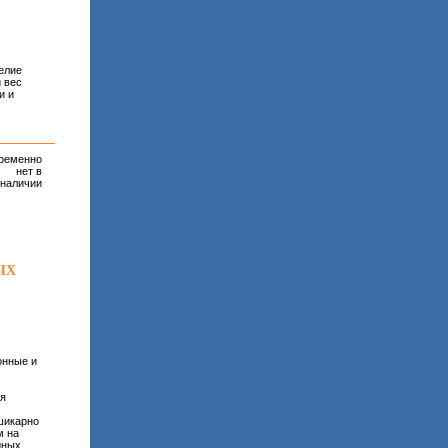
делие
 вес
и и
ременно
нет в
наличии
ЫХ
онные и
ля
шикарно
м на
дных