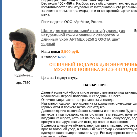
Вес около
400 - 450 г
. Разброс веса обусловлен тем, что из
изготавливается из натуральных материалов и его реальный
зависит не только от размера, но и от конкретной партии кож
меха.
Производство ООО «АртМех», Россия.
Шлем для экстремальной охоты (туризма) из
В
натуральной кожи и овчины с отворотом и
длинным ухом АРТМЕХ 5259 1 ОХОТА цвет
черный
8,500 руб.
Наша цена:
ID товара:
6768
ОТЛИЧНЫЙ ПОДАРОК ДЛЯ ЭНЕРГИЧН
МУЖЧИН! НОВИНКА 2012-2013 ГОДОВ
подробнее...
Цена за 1 (одну) штуку.
арт. 7650
НАЗНАЧЕНИЕ.
Данный головной убор в стиле ретро стилизован под авиаци
мотошлемы первой половины и середины ХХ века.
Отлично защищает от ветра, мороза и холода.
Идеально подходит для охоты на квадроцикле, снегоходе, д
горных охот и прочего активного отдыха.
Данное изделие высочайшего качества изготовления будет 
выглядеть при поездках на авто с открытым верхом, полето
воздушных шарах, катания на горных лыжах, сноуборде, во
прогулок на паруснике или яхте, прыжков с парашютом.
В данном шлеме не обязательно прыгать с парашютом, это 
просто головной убор, а стильный аксессуар к соответству
одежде и целое направление в моде. Его надо просто носить
красив и удобен.