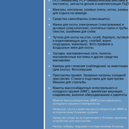
ПСП пневматика, PCP пневматические винтовки и
пистолеты, запчасти детали и комплектующие ПЦП
Мангалы, коптильни, газовые плиты, котлы, казаны
для отдыха на природе
Средства самообороны (самозащиты).
Манки для охоты электронные (электроманки) и
духовые (классические), охотничьи горны и трубы,
свистки, ошейники для собак
Чучела для охоты на уток, гусей, боровую, луговую
и водоплавающую дичь, голубей, ворон
(подсадные, манковые). Фото профили и
воздушные змеи для охоты.
Засидки, маскировочные сети, палатки,
маскировочные костюмы и другие средства
маскировки
Камеры для слежения (наблюдения) за животными
(для охоты). Фотоловушки.
Пристрелка оружия. Лазерные патроны холодной
пристрелки. Станки и подставки для пристрелки.
Мишени для стрельбы.
Макеты массогабаритные огнестрельного и
холодного оружия (ММГ), армейская амуниция,
снаряжение, военное обмундирование и раритеты
Макеты массогабаритные (ММГ) огнестрельного,
холодного оружия и боеприпасов.
Запасные части к макетам массогабаритным (ММГ) и
историческому боевому оружию
Средства ухода за историческим и боевым оружием,
устройства для пристрелки
Чехлы, кобуры, подсумки к историческому боевому