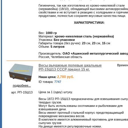
Гигиенична, так как изготовлена из хромо-никелевой стали
(нержавейка) (18/10), обладающей высокими антикоррозий
свойствами и не вступает в реакцию с холодными и горячи
продуктами, полностью сохраняя вкусовые качества пищи.
ХАРАКТЕРИСТИКИ:
Вес:
1000 гр
Материал:
хромо-никелевая сталь (нержавейка)
Упаковка:
Без упаковки
Габариты товара (без ручек):
23
см,
23
см,
15
см
Объем:
5 литров
Производитель:
ОАО «Ашинский металлургический заво
Россия, Челябинская область
Весы рычажные полевые шкальные
Времен
РП-15Ш13 СССР предел 15 кг.
2,780 руб.
Наша цена:
ID товара:
7747
подробнее...
Цена за 1 (одну) штуку.
арт. РП-15Ш13
Весы 1872 РП-15Ш13 предназначены для взвешивания сыпу
твердых грузов.
Могут быть использованы охотниками и рыболовами для
взвешивания дичи.
Весы имеют прочный стальной корпус предотвращающий
повреждение механизма весов.
В комплекте имеется алюминиевый противень для взвешив
сыпучих грузов
На днище имеются регулировочные ножки.