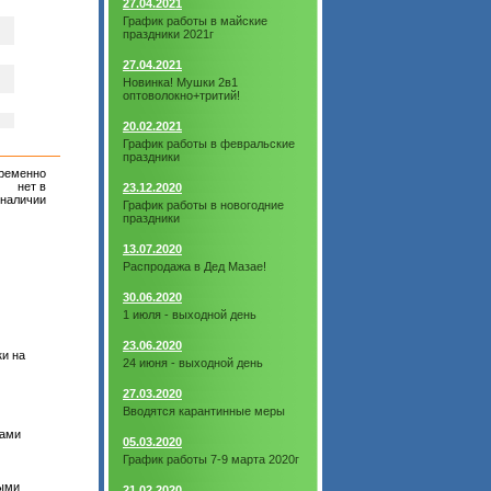
27.04.2021
График работы в майские
праздники 2021г
27.04.2021
Новинка! Мушки 2в1
оптоволокно+тритий!
20.02.2021
График работы в февральские
праздники
ременно
нет в
23.12.2020
наличии
График работы в новогодние
праздники
13.07.2020
Распродажа в Дед Мазае!
30.06.2020
1 июля - выходной день
23.06.2020
и на
24 июня - выходной день
27.03.2020
Вводятся карантинные меры
лами
05.03.2020
График работы 7-9 марта 2020г
ными
21.02.2020