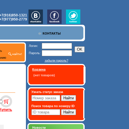
+7(916)850-1321
+7(977)950-2779
КОНТАКТЫ
Логин:
ть
Пароль:
анию
забыли пароль?
Корзина
(нет товаров)
Узнать статус заказа
Поиск товара по номеру ID
Купить
Новости