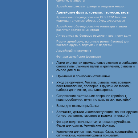
оружию, планшеты
Армейские рюкзаки, ранцы и вещевые мешки
Армейские фляги, котелки, термосы, весы
Армейское обмундирование ВС СССР, России
(одежда, головные уборы, обувь, аксессуары)
Армейское обмундирование милитари и знаки
различия зарубежных стран
Литература по боевому оружию и военному делу
Ремни армейские, погонные ремни (погоны) для
боевого оружия, портупеи и подвесы
Армейский инструмент
Фонари армейские (военные)
Лыжи охотничьи промысловые лесные и рыбацкие,
снегоступы, лыжные палки и крепления, смазка и
смола для лыж
Приманки и прикормки охотничьи
Уход за оружием. Чистка, смазка, консервация,
восстановление, проверка. Оружейное масло,
наборы для чистки, фальшпатроны.
Снаряжение охотничьих патронов (приборы,
приспособления, пули, гильзы, пыжи, наклейки)
Весы для охоты и рыбалки.
Запчасти, детали и комплектующие, тюнинг оружия
(огнестрельного, газового и травматического)
Фонари подствольные тактические оружейные.
Фары для охоты. Армейские фонари.
Крепления для оптики, кольца, базы, кронштейны к
оптическим, коллиматорным прицелам,