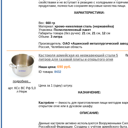
свойствами и не вступает в реакцию с холодными и горячи
продуктами, полностью сохраняя вкусовые качества пищи.
ХАРАКТЕРИСТИКИ:
Вес:
660 гр
Материал:
хромо-никелевая сталь (нержавейка)
Упаковка:
Полиэтиленовый пакет
Габариты товара (без ручек):
21
см,
21
см,
12
см
Объем:
3 литра
Производитель:
ОАО «Ашинский металлургический заво
Россия, Челябинская область
Кастрюля армейская из нержавеющей стали 5
В
литров для газовой плиты и открытого огня
690 руб.
Наша цена:
ID товара:
8432
подробнее...
Цена за 1 (одну) штуку.
арт. КСс ВС Рф 5,0
л Нерж
НАЗНАЧЕНИЕ:
Кастрю́ля
— ёмкость для приготовления пищи методом варк
открытом огне или в духовом шкафу.
ОПИСАНИЕ:
Данные кастрюли активно используются Вооруженными Си
Российской Федерации. Созданы с учётом армейского быта.