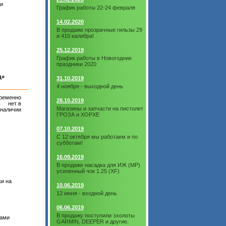
ми
График работы 22-24 февраля
14.02.2020
В продаже прозрачные гильзы 29
и 410 калибра!
25.12.2019
График работы в Новогодние
праздники 2020
д»
31.10.2019
4 ноября - выходной день
ременно
28.10.2019
нет в
Магазины и запчасти на пистолет
наличии
ГРОЗА и ХОРХЕ
07.10.2019
С 12 октября мы работаем и по
субботам!
16.09.2019
В продаже насадка для ИЖ (МР)
усиленный чок 1.25 (XF)
и на
10.06.2019
12 июня - входной день
06.06.2019
В продажу поступили эхолоты
лами
GARMIN, DEEPER и другие.