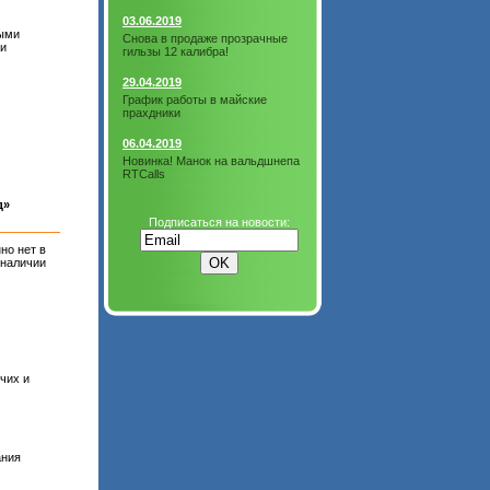
03.06.2019
ными
Снова в продаже прозрачные
ми
гильзы 12 калибра!
29.04.2019
График работы в майские
прахдники
06.04.2019
Новинка! Манок на вальдшнепа
RTCalls
д»
Подписаться на новости:
но нет в
наличии
чих и
ания