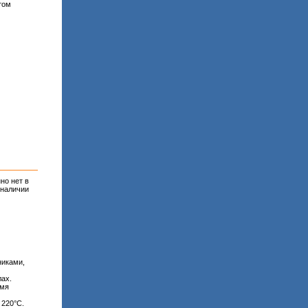
том
но нет в
наличии
никами,
лах.
умя
 220°С.