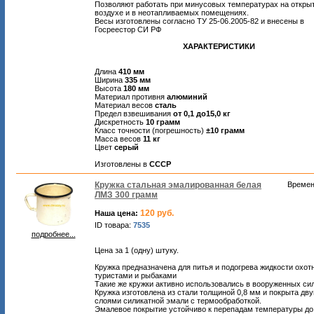
Позволяют работать при минусовых температурах на откры
воздухе и в неотапливаемых помещениях.
Весы изготовлены согласно ТУ 25-06.2005-82 и внесены в
Госреестор СИ РФ
ХАРАКТЕРИСТИКИ
Длина
410 мм
Ширина
335 мм
Высота
180 мм
Материал противня
алюминий
Материал весов
сталь
Предел взвешивания
от 0,1 до15,0 кг
Дискретность
10 грамм
Класс точности (погрешность)
±10 грамм
Масса весов
11 кг
Цвет
серый
Изготовлены в
СССР
Кружка стальная эмалированная белая
Времен
ЛМЗ 300 грамм
120 руб.
Наша цена:
ID товара:
7535
подробнее...
Цена за 1 (одну) штуку.
Кружка предназначена для питья и подогрева жидкости охот
туристами и рыбаками
Такие же кружки активно использовались в вооруженных си
Кружка изготовлена из стали толщиной 0,8 мм и покрыта дв
слоями силикатной эмали с термообработкой.
Эмалевое покрытие устойчиво к перепадам температуры до