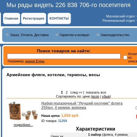
Мы рады видеть 226 838 706-го посетителя
Московский отдел:
Главная
Регистрация
КОНТАКТЫ
Региональный отдел:
Заказ, Оплата, Доставка
Гарантии и возврат
Законодательство
Поиск товаров на сайте:
Иска
по
Например,
манок Егерь
опис
Армейские фляги, котелки, термосы, весы
1
2
след >>
|
показать все
Сортировать по: цене (
возр
|
убыв
)
Набор подарочный "Лучший охотник" фляга
250мл, 4 рюмки, воронка
1,050 руб.
Наша цена:
ID товара:
11259
подробнее...
Характеристики
1 набор
(фляга, 4 рюмки,
Цена за: