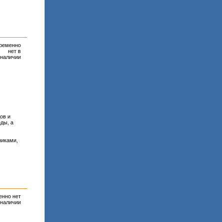
ременно
нет в
наличии
ов и
ды, а
никами,
енно нет
 наличии