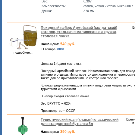
Вес:
0,397
Комплектность:
фляга, чехол,2 стаканчика 60мл
Длина:
370 мм
Походный набор: Армейский (солдатский)
В
котелок, стальная эмалированная кружка,
столовая ложка
540 руб.
Наша цена:
ID товара:
8081
подробнее...
Цена за 1 (один) комплект.
Походный армейский котелок. Незаменимая вещь для поход
активного отдыха. Используется для хранения и переноски е
также для её приготовления на костре или горелке.
Кружка предназначена для питья и подогрева жидкости охот
туристами и рыбаками
В набор входит столовая ложка
Вес БРУТТО – 620 г
Производство – СССР
Туристический кран (клапан) классический
Врем
в
для стандартной бутылки 5л
390 руб.
Наша цена: