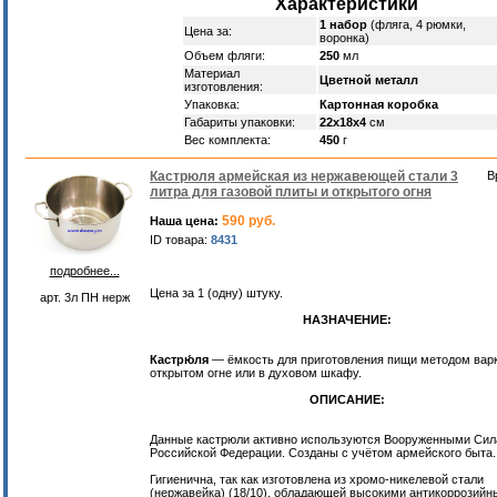
Характеристики
1 набор
(фляга, 4 рюмки,
Цена за:
воронка)
Объем фляги:
250
мл
Материал
Цветной металл
изготовления:
Упаковка:
Картонная коробка
Габариты упаковки:
22х18х4
см
Вес комплекта:
450
г
Кастрюля армейская из нержавеющей стали 3
В
литра для газовой плиты и открытого огня
590 руб.
Наша цена:
ID товара:
8431
подробнее...
Цена за 1 (одну) штуку.
арт. 3л ПН нерж
НАЗНАЧЕНИЕ:
Кастрю́ля
— ёмкость для приготовления пищи методом варк
открытом огне или в духовом шкафу.
ОПИСАНИЕ:
Данные кастрюли активно используются Вооруженными Си
Российской Федерации. Созданы с учётом армейского быта.
Гигиенична, так как изготовлена из хромо-никелевой стали
(нержавейка) (18/10), обладающей высокими антикоррозий