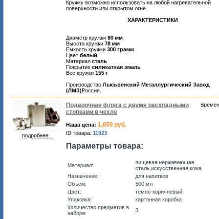
Кружку возможно использовать на любой нагревательной
поверхности или открытом огне
ХАРАКТЕРИСТИКИ
Диаметр кружки
80 мм
Высота кружки
78 мм
Емкость кружки
300 грамм
Цвет
белый
Материал
сталь
Покрытие
силикатная эмаль
Вес кружки
155 г
Производство
Лысьвенский Металлургический Завод
(ЛМЗ)
Россия.
Подарочная фляга с двумя раскладными
Времен
стопками в чехле
1,050 руб.
Наша цена:
ID товара:
11923
подробнее...
Параметры товара:
пищевая нержавеющая
Материал:
сталь,искусственная кожа
Назначение:
для напитков
Объем:
500 мл
Цвет:
темно-коричневый
Упаковка:
картонная коробка
Количество предметов в
3
наборе: