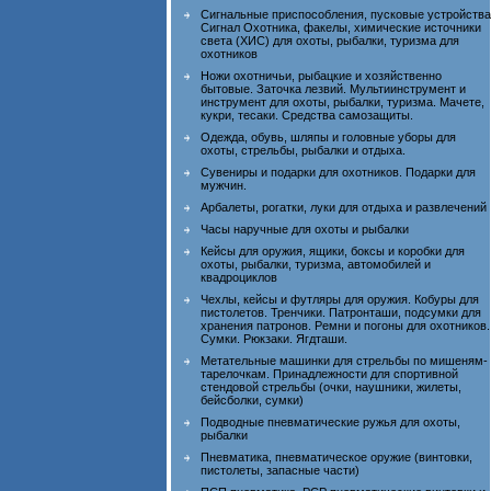
Сигнальные приспособления, пусковые устройства
Сигнал Охотника, факелы, химические источники
света (ХИС) для охоты, рыбалки, туризма для
охотников
Ножи охотничьи, рыбацкие и хозяйственно
бытовые. Заточка лезвий. Мультиинструмент и
инструмент для охоты, рыбалки, туризма. Мачете,
кукри, тесаки. Средства самозащиты.
Одежда, обувь, шляпы и головные уборы для
охоты, стрельбы, рыбалки и отдыха.
Сувениры и подарки для охотников. Подарки для
мужчин.
Арбалеты, рогатки, луки для отдыха и развлечений
Часы наручные для охоты и рыбалки
Кейсы для оружия, ящики, боксы и коробки для
охоты, рыбалки, туризма, автомобилей и
квадроциклов
Чехлы, кейсы и футляры для оружия. Кобуры для
пистолетов. Тренчики. Патронташи, подсумки для
хранения патронов. Ремни и погоны для охотников.
Сумки. Рюкзаки. Ягдташи.
Метательные машинки для стрельбы по мишеням-
тарелочкам. Принадлежности для спортивной
стендовой стрельбы (очки, наушники, жилеты,
бейсболки, сумки)
Подводные пневматические ружья для охоты,
рыбалки
Пневматика, пневматическое оружие (винтовки,
пистолеты, запасные части)