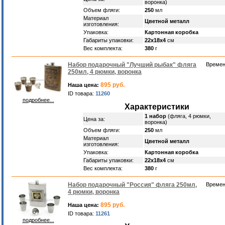
воронка)
Объем фляги:
250
мл
Материал
Цветной металл
изготовления:
Упаковка:
Картонная коробка
Габариты упаковки:
22х18х4
см
Вес комплекта:
380
г
Набор подарочный "Лучший рыбак" фляга
Времен
250мл, 4 рюмки, воронка
895 руб.
Наша цена:
ID товара:
11260
подробнее...
Характеристики
1 набор
(фляга, 4 рюмки,
Цена за:
воронка)
Объем фляги:
250
мл
Материал
Цветной металл
изготовления:
Упаковка:
Картонная коробка
Габариты упаковки:
22х18х4
см
Вес комплекта:
380
г
Набор подарочный "Россия" фляга 250мл,
Времен
4 рюмки, воронка
895 руб.
Наша цена:
ID товара:
11261
подробнее...