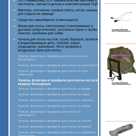
ПСП пневматика, PCP пневматические винтовки и
пистолеты, запчасти детали и комплектующие ПЦП
Мангалы, коптильни, газовые плиты, котлы, казаны
для отдыха на природе
Средства самообороны (самозащиты).
Манки для охоты электронные (электроманки) и
духовые (классические), охотничьи горны и трубы,
подробнее...
свистки, ошейники для собак
Чучела для охоты на уток, гусей, боровую, луговую
и водоплавающую дичь, голубей, ворон
(подсадные, манковые). Фото профили и
воздушные змеи для охоты.
Чучела, флюгера и профили для охоты на гуся
белолобого
Чучела, флюгера и профили для охоты на гуся серого
Чучела, флюгера и профили для охоты на гуся
гуменника
Чучела, флюгера и профили для охоты на гуся
подробнее...
казарку белощекую
Чучела, флюгера и профили для охоты на крякву
Чучела, флюгера и профили для охоты на чирка
Чучела, флюгера и профили для охоты на чернеть
Чучела, флюгера и профили для охоты на нырка
Чучела, флюгера и профили для охоты на
шилохвость
Чучела, флюгера и профили для охоты на гоголя
Чучела, флюгера и профили для охоты на свиязя
Чучела, флюгера и профили для охоты на турпана и
других уток