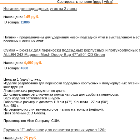
Сортировать по: цене (
возр
|
убыв
)
Ногавки для подсадных уток на 2 лапы
145 руб.
Наша цена:
ID товара:
11886
Ногавки - предназначены для удержания живой подсадной утки в выставленном мес
весенних и осенних охот.
Сумка – рюкзак для переноски подсадных корпусных и полукорпусных г
ALLEN 242 Magnum Mesh Decoy Bag 47"x50" OD Green
4,490 руб.
Наша цена:
ID товара:
4960
Цена за 1 (одну) штуку.
Изделие разработано для переноски подсадных корпусных и полукорпусных гусей и
конструкция.
Лямки рюкзака регулируются по длине.
Дополнительная регулируемая лямка на грудь для удобства переноски.
Верх изделия затягивается шнуром.
Габаритные размеры: диаметр 119 см (47'') Х высота 127 см (50'').
Вес 480 г.
Изготовлено из синтетического сетчатого материала (нейлон).
Цвет зеленый (OD Green).
Производство Allen Company, США.
Грузило "Г"-образное для оснастки утиных чучел 120г
75 руб.
Наша цена: