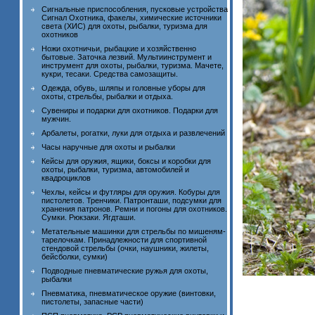
Сигнальные приспособления, пусковые устройства
Сигнал Охотника, факелы, химические источники
света (ХИС) для охоты, рыбалки, туризма для
охотников
Ножи охотничьи, рыбацкие и хозяйственно
бытовые. Заточка лезвий. Мультиинструмент и
инструмент для охоты, рыбалки, туризма. Мачете,
кукри, тесаки. Средства самозащиты.
Одежда, обувь, шляпы и головные уборы для
охоты, стрельбы, рыбалки и отдыха.
Сувениры и подарки для охотников. Подарки для
мужчин.
Арбалеты, рогатки, луки для отдыха и развлечений
Часы наручные для охоты и рыбалки
Кейсы для оружия, ящики, боксы и коробки для
охоты, рыбалки, туризма, автомобилей и
квадроциклов
Чехлы, кейсы и футляры для оружия. Кобуры для
пистолетов. Тренчики. Патронташи, подсумки для
хранения патронов. Ремни и погоны для охотников.
Сумки. Рюкзаки. Ягдташи.
Метательные машинки для стрельбы по мишеням-
тарелочкам. Принадлежности для спортивной
стендовой стрельбы (очки, наушники, жилеты,
бейсболки, сумки)
Подводные пневматические ружья для охоты,
рыбалки
Пневматика, пневматическое оружие (винтовки,
пистолеты, запасные части)