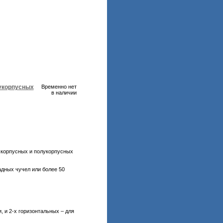
лукорпусных
Временно нет
в наличии
 корпусных и полукорпусных
адных чучел или более 50
, и 2-х горизонтальных – для