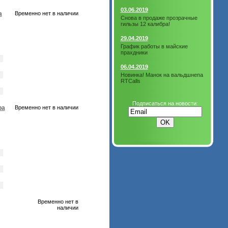
03.06.2019
а
Временно нет в наличии
Снова в продаже прозрачные
гильзы 12 калибра!
29.04.2019
График работы в майские
прахдники
06.04.2019
Новинка! Манок на вальдшнепа
RTCalls
Подписаться на новости:
ра
Временно нет в наличии
Временно нет в
наличии