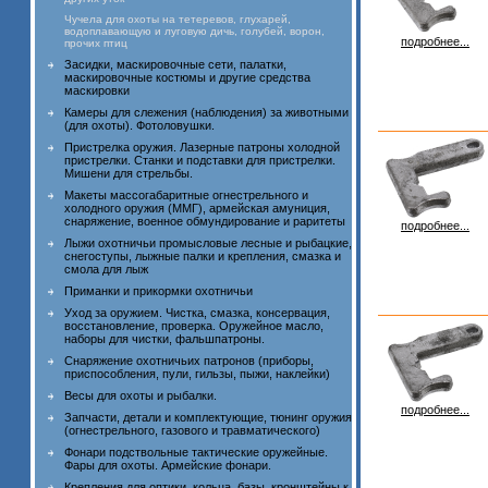
Чучела для охоты на тетеревов, глухарей,
водоплавающую и луговую дичь, голубей, ворон,
подробнее...
прочих птиц
Засидки, маскировочные сети, палатки,
маскировочные костюмы и другие средства
маскировки
Камеры для слежения (наблюдения) за животными
(для охоты). Фотоловушки.
Пристрелка оружия. Лазерные патроны холодной
пристрелки. Станки и подставки для пристрелки.
Мишени для стрельбы.
Макеты массогабаритные огнестрельного и
холодного оружия (ММГ), армейская амуниция,
снаряжение, военное обмундирование и раритеты
подробнее...
Лыжи охотничьи промысловые лесные и рыбацкие,
снегоступы, лыжные палки и крепления, смазка и
смола для лыж
Приманки и прикормки охотничьи
Уход за оружием. Чистка, смазка, консервация,
восстановление, проверка. Оружейное масло,
наборы для чистки, фальшпатроны.
Снаряжение охотничьих патронов (приборы,
приспособления, пули, гильзы, пыжи, наклейки)
Весы для охоты и рыбалки.
подробнее...
Запчасти, детали и комплектующие, тюнинг оружия
(огнестрельного, газового и травматического)
Фонари подствольные тактические оружейные.
Фары для охоты. Армейские фонари.
Крепления для оптики, кольца, базы, кронштейны к