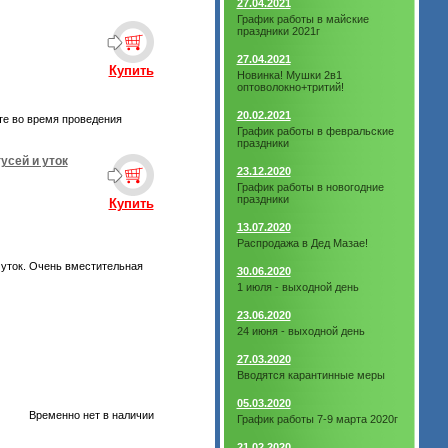
27.04.2021
График работы в майские
праздники 2021г
27.04.2021
Купить
Новинка! Мушки 2в1
оптоволокно+тритий!
20.02.2021
те во время проведения
График работы в февральские
праздники
усей и уток
23.12.2020
График работы в новогодние
праздники
Купить
13.07.2020
Распродажа в Дед Мазае!
 уток. Очень вместительная
30.06.2020
1 июля - выходной день
23.06.2020
24 июня - выходной день
27.03.2020
Вводятся карантинные меры
05.03.2020
Временно нет в наличии
График работы 7-9 марта 2020г
21.02.2020