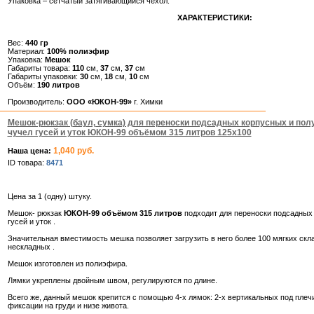
Упаковка – сетчатый затягивающийся чехол.
ХАРАКТЕРИСТИКИ:
Вес:
440 гр
Материал:
100% полиэфир
Упаковка:
Мешок
Габариты товара:
110
см,
37
см,
37
см
Габариты упаковки:
30
см,
18
см,
10
см
Объём:
190 литров
Производитель:
ООО «ЮКОН-99»
г. Химки
Мешок-рюкзак (баул, сумка) для переноски подсадных корпусных и по
чучел гусей и уток ЮКОН-99 объёмом 315 литров 125х100
1,040 руб.
Наша цена:
ID товара:
8471
Цена за 1 (одну) штуку.
Мешок- рюкзак
ЮКОН-99 объёмом 315 литров
подходит для переноски подсадных
гусей и уток .
Значительная вместимость мешка позволяет загрузить в него более 100 мягких скл
нескладных .
Мешок изготовлен из полиэфира.
Лямки укреплены двойным швом, регулируются по длине.
Всего же, данный мешок крепится с помощью 4-х лямок: 2-х вертикальных под плечи
фиксации на груди и низе живота.