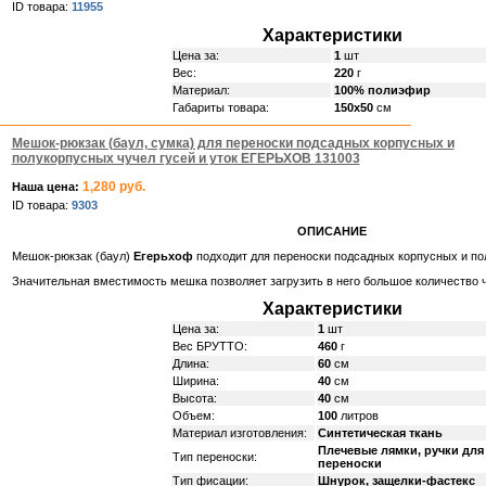
ID товара:
11955
Характеристики
Цена за:
1
шт
Вес:
220
г
Материал:
100% полиэфир
Габариты товара:
150х50
см
Мешок-рюкзак (баул, сумка) для переноски подсадных корпусных и
полукорпусных чучел гусей и уток ЕГЕРЬХОВ 131003
1,280 руб.
Наша цена:
ID товара:
9303
ОПИСАНИЕ
Мешок-рюкзак (баул)
Егерьхоф
подходит для переноски подсадных корпусных и пол
Значительная вместимость мешка позволяет загрузить в него большое количество 
Характеристики
Цена за:
1
шт
Вес БРУТТО:
460
г
Длина:
60
см
Ширина:
40
см
Высота:
40
см
Объем:
100
литров
Материал изготовления:
Синтетическая ткань
Плечевые лямки, ручки для
Тип переноски:
переноски
Тип фисации:
Шнурок, защелки-фастекс