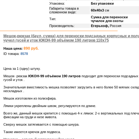
Упаковка:
Без упаковки
Габариты товара в
60х40х3
см
сложенном виде:
Сумка для переноски
Тип:
чучалок для охоты
Производитель:
Егерьхоф,
Россия
Мешок-рюкзак (баул, сумка) для переноски подсадных корпусных и по
чучел гусей и уток ЮКОН-99 объёмом 190 литров 110х75
890 руб.
Наша цена:
ID товара:
8578
Цена за 1 (одну) штуку.
Мешок- рюкзак
ЮКОН-99 объёмом 190 литров
подходит для переноски подсадных
гусей и уток .
Значительная вместимость мешка позволяет загрузить в него более 50 мягких скла
нескладных .
Мешок изготовлен из полиэфира.
Лямки укреплены двойным швом, регулируются по длине.
Всего же, данный мешок крепится с помощью 4-х лямок: 2-х вертикальных под плечи
фиксации на груди и низе живота.
Сверху мешок затягивается с помощью шнура.
Также имеется крючок для подвеса.