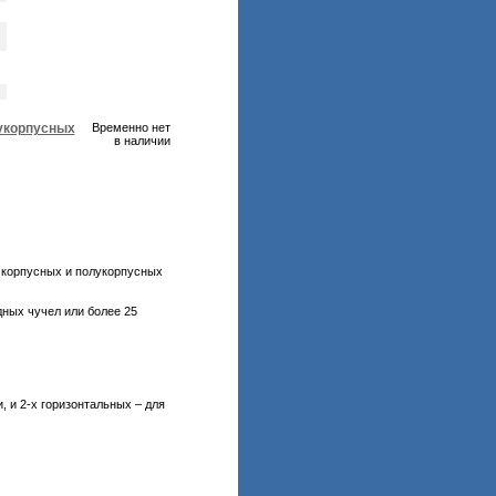
лукорпусных
Временно нет
в наличии
 корпусных и полукорпусных
дных чучел или более 25
, и 2-х горизонтальных – для