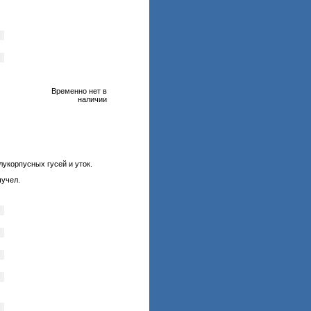
Временно нет в
наличии
укорпусных гусей и уток.
чучел.