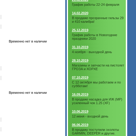
График работы 22-24 февраля
14.02.2020
В продаже прозрачные гильзы 29
и 410 калибра!
25.12.2019
График работы в Новогодние
праздники 2020
Временно нет в наличии
31.10.2019
4 ноября - выходной день
28.10.2019
Магазины и запчасти на пистолет
ГРОЗА и ХОРХЕ
07.10.2019
С 12 октября мы работаем и по
субботам!
Временно нет в наличии
16.09.2019
В продаже насадка для ИЖ (МР)
усиленный чок 1.25 (XF)
10.06.2019
12 июня - входной день
06.06.2019
В продажу поступили эхолоты
GARMIN, DEEPER и другие.