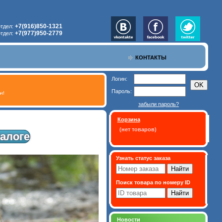
+7(916)850-1321
отдел:
+7(977)950-2779
отдел:
КОНТАКТЫ
Логин:
Пароль:
забыли пароль?
Корзина
(нет товаров)
алоге
Узнать статус заказа
Поиск товара по номеру ID
Новости