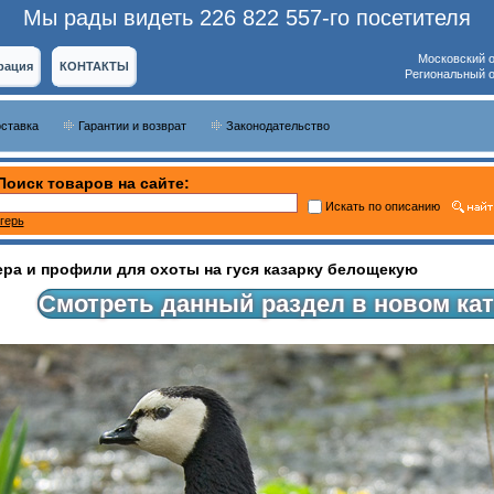
Мы рады видеть 226 822 557-го посетителя
Московский 
рация
КОНТАКТЫ
Региональный 
оставка
Гарантии и возврат
Законодательство
Поиск товаров на сайте:
Искать по описанию
герь
ра и профили для охоты на гуся казарку белощекую
Смотреть данный раздел в новом кат