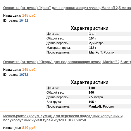
Оснастка (отгрузка) "Крюк" для водоплавающих чучел, Mankoff 2,5 метр
145 руб.
Наша цена:
ID товара:
10432
Характеристики
Цена за:
1
шт
Общий вес:
154
г
Длина веревки:
2,5
метра
Материал груза:
112
г
Производитель:
Mankoff,
Россия
Оснастка (отгрузка) "Якорь" для водоплавающих чучел, Mankoff 2,5 мет
145 руб.
Наша цена:
ID товара:
10752
Характеристики
Цена за:
1
шт
Общий вес:
146
г
Длина веревки:
2,5
метра
Вес груза:
105
г
Производитель:
Mankoff,
Россия
Мешок-рюкзак (баул, сумка) для переноски подсадных корпусных и
полукорпусных чучел гусей и уток HDB 150х50
810 руб.
Наша цена: