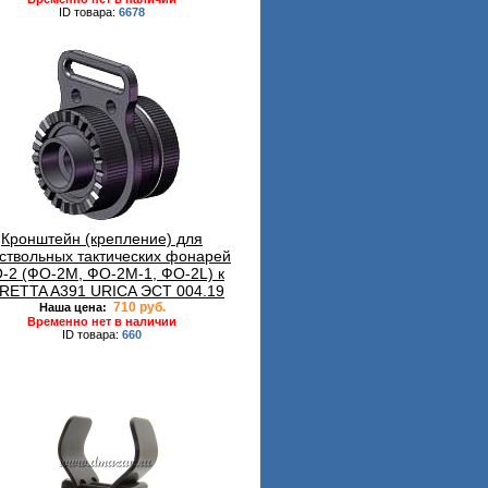
ID товара:
6678
Кронштейн (крепление) для
ствольных тактических фонарей
-2 (ФО-2М, ФО-2М-1, ФО-2L) к
RETTA A391 URICA ЭСТ 004.19
710 руб.
Наша цена:
Временно нет в наличии
ID товара:
660