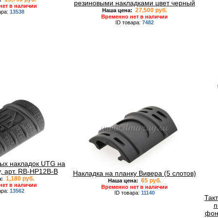
резиновыми накладками цвет черный
нет в наличии
27,500 руб.
Наша цена:
ара:
13538
Временно нет в наличии
ID товара:
7482
ых накладок UTG на
y, арт. RB-HP12B-B
Накладка на планку Вивера (5 слотов)
1,180 руб.
а:
65 руб.
Наша цена:
нет в наличии
Временно нет в наличии
ара:
13562
ID товара:
11140
Так
п
фон