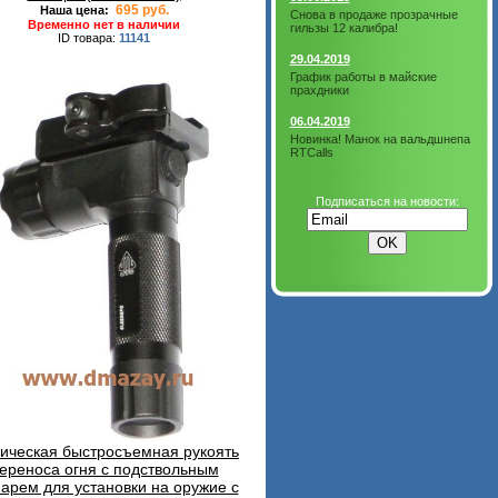
695 руб.
Наша цена:
Снова в продаже прозрачные
Временно нет в наличии
гильзы 12 калибра!
ID товара:
11141
29.04.2019
График работы в майские
прахдники
06.04.2019
Новинка! Манок на вальдшнепа
RTCalls
Подписаться на новости:
тическая быстросъемная рукоять
ереноса огня с подствольным
арем для установки на оружие с