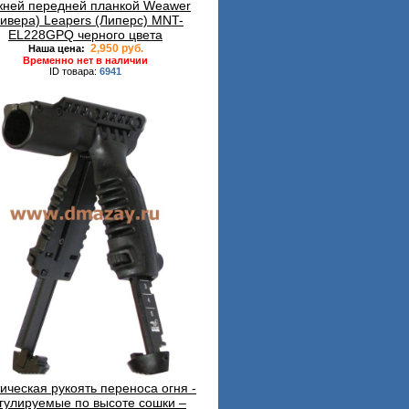
жней передней планкой Weawer
Вивера) Leapers (Липерс) MNT-
EL228GPQ черного цвета
2,950 руб.
Наша цена:
Временно нет в наличии
ID товара:
6941
ическая рукоять переноса огня -
гулируемые по высоте сошки –