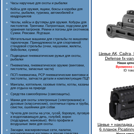
Часы наручные для охоты и рыбалки
Кейсы для оружия, ящики, боксы и коробки для
охоты, рыбалки, туризма, автомобилей и
квадроциклов
Чехлы, кейсы и футляры для оружия. Кобуры для
пистолетов. Тренчики. Патронташи, подсумки для
хранения патронов. Ремни и погоны для охотников.
Сумки. Рюкзаки. Ягдташи.
Метательные машинки для стрельбы по мишеням-
тарелочкам. Принадлежности для спортивной
стендовой стрельбы (очки, наушники, жилеты,
бейсболки, сумки)
Цевье АК, Сайга,
Подводные пневматические ружья для охоты,
Defense fx-va
рыбалки
Наша цен
Пневматика, пневматическое оружие (винтовки,
Временно 
пистолеты, запасные части)
ID тов
ПСП пневматика, PCP пневматические винтовки и
пистолеты, запчасти детали и комплектующие ПЦП
Мангалы, коптильни, газовые плиты, котлы, казаны
для отдыха на природе
Средства самообороны (самозащиты).
Манки для охоты электронные (электроманки) и
духовые (классические), охотничьи горны и трубы,
свистки, ошейники для собак
Чучела для охоты на уток, гусей, боровую, луговую
и водоплавающую дичь, голубей, ворон
(подсадные, манковые). Фото профили и
воздушные змеи для охоты.
Цевье + накладка 
6 планок Picatin
Засидки, маскировочные сети, палатки,
маскировочные костюмы и другие средства
Наша цена