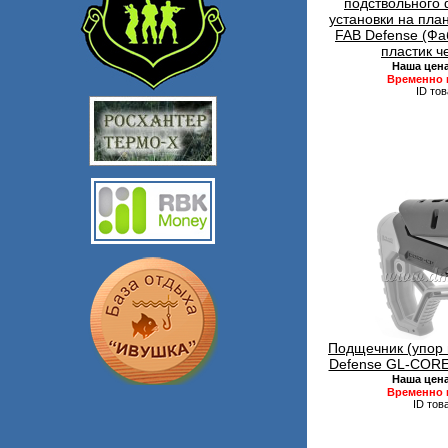
подствольного 
установки на пла
FAB Defense (Фа
пластик ч
Наша цен
Временно 
ID то
Подщечник (упор 
Defense GL-CORE 
Наша цен
Временно 
ID тов