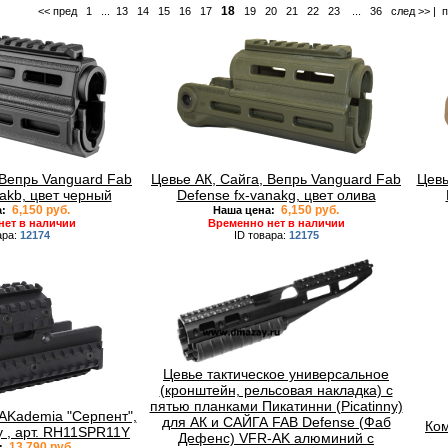
18
<< пред
1
...
13
14
15
16
17
19
20
21
22
23
...
36
след >>
|
п
 Вепрь Vanguard Fab
Цевье АК, Сайга, Вепрь Vanguard Fab
Цевь
nakb, цвет черный
Defense fx-vanakg, цвет олива
6,150 руб.
6,150 руб.
а:
Наша цена:
нет в наличии
Временно нет в наличии
ара:
12174
ID товара:
12175
Цевье тактическое универсальное
(кронштейн, рельсовая накладка) с
пятью планками Пикатинни (Picatinny)
AKademia "Серпент",
для АК и САЙГА FAB Defense (Фаб
Ком
ny , арт. RH11SPR11Y
Дефенс) VFR-AK алюминий с
13,790 руб.
: