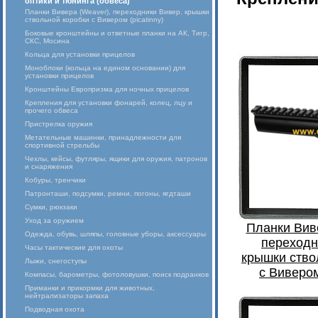
оптики и тюнинга (обвеса)
Планки Вивера (Weaver), переходники Вивер, крышки
ствольной коробки с Вивером (picatinny)
Боковые кронштейны и ответные планки на АК, Тигр,
СКС, Мосина
Кольца для установки прицелов
Моноблоки (кольца на едином основании) для
установки прицелов
Кронштейны Европризма для ночных прицелов
Крепления для установки фонарей, колец, лцу и
прочего обвеса
Пристрелка оружия
Метательные машинки, принадлежности для
спортивной стрельбы
Чехлы, кейсы, футляры, ящики для оружия, патронов
и снаряжения
Кобуры, тренчики
Патронташи, подсумки, ремни, погоны, ягдташи
Сумки, рюкзаки
Уход за оружием
Планки Вив
Одежда, обувь, шляпы, головные уборы, аксессуары
переходн
Часы тактические для охоты
крышки ство
Лыжи, снегоступы
с Вивером
Компасы, барометры, фотоловушки, поиск подранков
Приманки и прикормки для животных,
нейтрализаторы запаха
Подводная охота