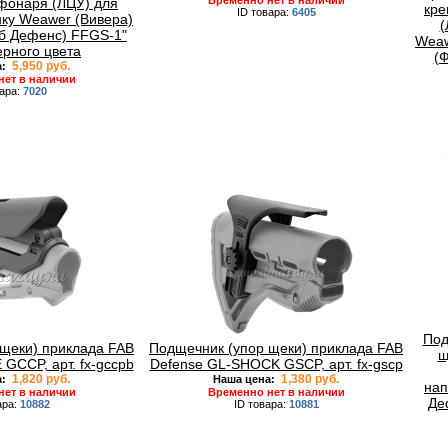
Временно нет в наличии
фонаря (ЛЦУ) для
кре
ID товара:
6405
нку Weawer (Вивера)
(
б Дефенс) FFGS-1"
Weaw
ерного цвета
(
5,950 руб.
а:
нет в наличии
вара:
7020
Под
щеки) приклада FAB
Подщечник (упор щеки) приклада FAB
щ
GCCP, арт. fx-gccpb
Defense GL-SHOCK GSCP, арт. fx-gscp
1,820 руб.
1,380 руб.
а:
Наша цена:
нап
нет в наличии
Временно нет в наличии
Де
ара:
10882
ID товара:
10881