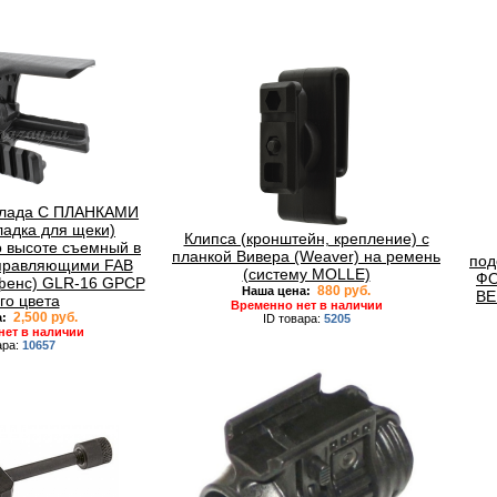
клада С ПЛАНКАМИ
адка для щеки)
Клипса (кронштейн, крепление) с
 высоте съемный в
планкой Вивера (Weaver) на ремень
под
аправляющими FAB
(систему MOLLE)
ФО
фенс) GLR-16 GPCP
880 руб.
Наша цена:
BE
го цвета
Временно нет в наличии
2,500 руб.
а:
ID товара:
5205
нет в наличии
ара:
10657