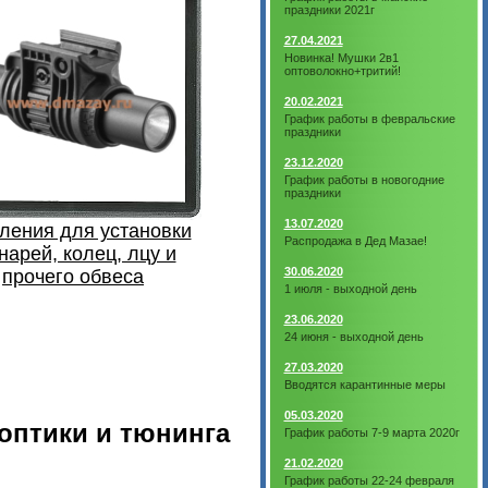
праздники 2021г
27.04.2021
Новинка! Мушки 2в1
оптоволокно+тритий!
20.02.2021
График работы в февральские
праздники
23.12.2020
График работы в новогодние
праздники
13.07.2020
ления для установки
Распродажа в Дед Мазае!
арей, колец, лцу и
30.06.2020
прочего обвеса
1 июля - выходной день
23.06.2020
24 июня - выходной день
27.03.2020
Вводятся карантинные меры
05.03.2020
оптики и тюнинга
График работы 7-9 марта 2020г
21.02.2020
График работы 22-24 февраля