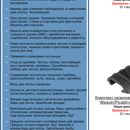
маскировки
Временно 
ID тов
Камеры для слежения (наблюдения) за животными
(для охоты). Фотоловушки.
Пристрелка оружия. Лазерные патроны холодной
пристрелки. Станки и подставки для пристрелки.
Мишени для стрельбы.
Макеты массогабаритные огнестрельного и
холодного оружия (ММГ), армейская амуниция,
снаряжение, военное обмундирование и раритеты
Лыжи охотничьи промысловые лесные и рыбацкие,
снегоступы, лыжные палки и крепления, смазка и
смола для лыж
Приманки и прикормки охотничьи
Уход за оружием. Чистка, смазка, консервация,
восстановление, проверка. Оружейное масло,
наборы для чистки, фальшпатроны.
Снаряжение охотничьих патронов (приборы,
приспособления, пули, гильзы, пыжи, наклейки)
Весы для охоты и рыбалки.
Запчасти, детали и комплектующие, тюнинг оружия
(огнестрельного, газового и травматического)
Комплект резинов
Фонари подствольные тактические оружейные.
Weaver/Picattin
Фары для охоты. Армейские фонари.
Наша цен
Крепления для оптики, кольца, базы, кронштейны к
Временно 
оптическим, коллиматорным прицелам,
ID тов
подствольным тактическим фонарям, ЛЦУ
Прицелы оптические и коллиматорые для оружия.
Прицелы ночного видения. ЛЦУ. Бинокли и
монокуляры для охоты. Зрительные трубы.