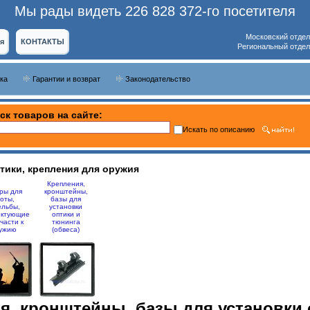
Мы рады видеть 226 828 372-го посетителя
Московский отдел
я
КОНТАКТЫ
Региональный отдел
ка
Гарантии и возврат
Законодательство
ск товаров на сайте:
Искать по описанию
тики, крепления для оружия
Крепления,
ры для
кронштейны,
оты,
базы для
ельбы,
установки
ектующие
оптики и
части к
тюнинга
ужию
(обвеса)
я, кронштейны, базы для установки 