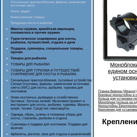
Сигнальные приспособления, факелы, химические
источники света
Книги, видео
Комиссионные товары
Продукция охоты и рыбалки
Макеты оружия, армейская амуниция,
пневматика и прочее оружие
Туристическое снаряжение для охоты,
рыбалки, путешествий, отдыха и дачи
Подарки, сувениры, специальные товары,
прочее
Товары для рыбалки
Моноблоки
ТОВАРЫ ДЛЯ РЫБАЛКИ
едином ос
ТОВАРЫ ДЛЯ ТУРИЗМА И ПУТЕШЕСТВИЙ.
СНАРЯЖЕНИЕ ДЛЯ ОХОТЫ И РЫБАЛКИ.
установк
Сигнальные приспособления, пусковые устройства
Сигнал Охотника, факелы, химические источники
света (ХИС) для охоты, рыбалки, туризма для
охотников
Планки Вивера (Weaver),
Боковые кронштейны и о
Ножи охотничьи, рыбацкие и хозяйственно
Кольца для установки п
бытовые. Заточка лезвий. Мультиинструмент и
Моноблоки (кольца на е
инструмент для охоты, рыбалки, туризма. Мачете,
Кронштейны Европризма
кукри, тесаки. Средства самозащиты.
Крепления для установки
Одежда, обувь, шляпы и головные уборы для
охоты, стрельбы, рыбалки и отдыха.
Креплени
Сувениры и подарки для охотников. Подарки для
мужчин.
Арбалеты, рогатки, луки для отдыха и развлечений