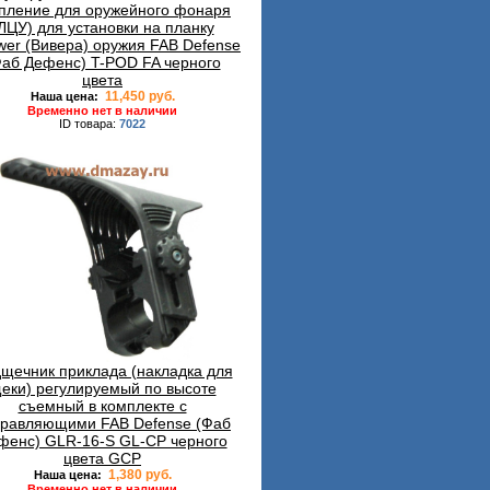
пление для оружейного фонаря
ЛЦУ) для установки на планку
er (Вивера) оружия FAB Defense
Фаб Дефенс) T-POD FA черного
цвета
11,450 руб.
Наша цена:
Временно нет в наличии
ID товара:
7022
щечник приклада (накладка для
еки) регулируемый по высоте
съемный в комплекте с
равляющими FAB Defense (Фаб
фенс) GLR-16-S GL-CP черного
цвета GCP
1,380 руб.
Наша цена:
Временно нет в наличии