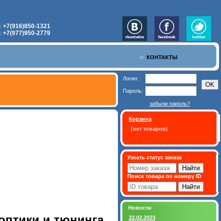
+7(916)850-1321
:
+7(977)950-2779
:
КОНТАКТЫ
Логин:
Пароль:
забыли пароль?
Корзина
(нет товаров)
Узнать статус заказа
Поиск товара по номеру ID
Новости
оптики и тюнинга
22.02.2023