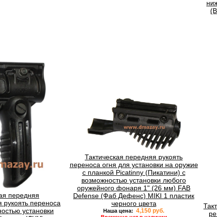
ни
(
Тактическая передняя рукоять
переноса огня для установки на оружие
с планкой Picatinny (Пикатини) с
возможностью установки любого
оружейного фонаря 1" (26 мм) FAB
ая передняя
Defense (Фаб Дефенс) MIKI 1 пластик
 рукоять переноса
черного цвета
Такт
ностью установки
4,150 руб.
Наша цена:
ре