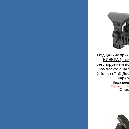
Подщечник при
ВИВЕРА (накл
регулируемый по
комплекте с н
Defense (Фаб Де
черно
Наша цен
Временно 
ID тов