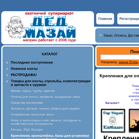
Главная
Регистраци
Заказ, Оплата, Достав
Пои
КАТАЛОГ
Например,
манок Егерь
Последние поступления
Новинки охоты
РАСПРОДАЖА!
Крепления для оп
Товары для охоты, стрельбы, комплектующие
и запчасти к оружию
Това
ох
Манки, горны, трубы, свистки
стр
компл
Чучела для охоты, профили, воздушные змеи
и зап
Средства маскировки
Каталог>
ор
Запчасти, детали, тюнинг (обвес) для оружия
Снаряжение патронов, весы
Ножи и аксессуары к ним, мачете, походные и
хозяйственные интрументы
Оптика, ЛЦУ, Фонари
Крепления, кронштейны, базы для установки
Креплени