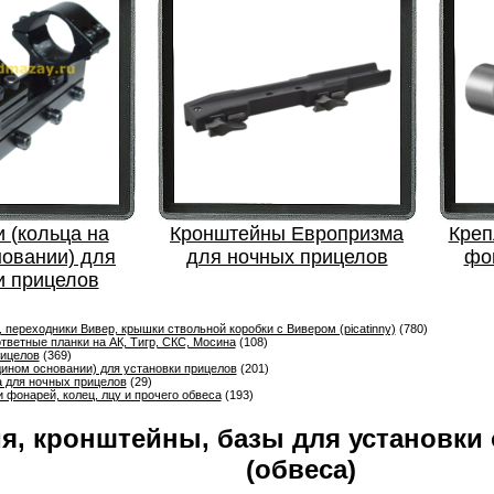
 (кольца на
Кронштейны Европризма
Креп
новании) для
для ночных прицелов
фон
и прицелов
 переходники Вивер, крышки ствольной коробки с Вивером (picatinny)
(780)
тветные планки на АК, Тигр, СКС, Мосина
(108)
рицелов
(369)
дином основании) для установки прицелов
(201)
 для ночных прицелов
(29)
 фонарей, колец, лцу и прочего обвеса
(193)
я, кронштейны, базы для установки 
(обвеса)