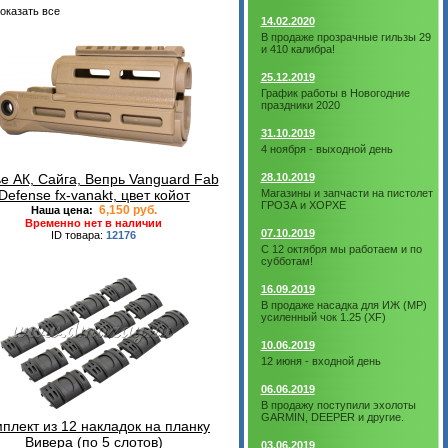
оказать все
14.02.2020
В продаже прозрачные гильзы 29
и 410 калибра!
25.12.2019
График работы в Новогодние
праздники 2020
31.10.2019
4 ноября - выходной день
е АК, Сайга, Вепрь Vanguard Fab
28.10.2019
Defense fx-vanakt, цвет койот
Магазины и запчасти на пистолет
ГРОЗА и ХОРХЕ
6,150 руб.
Наша цена:
Временно нет в наличии
07.10.2019
ID товара:
12176
С 12 октября мы работаем и по
субботам!
16.09.2019
В продаже насадка для ИЖ (МР)
усиленный чок 1.25 (XF)
10.06.2019
12 июня - входной день
06.06.2019
В продажу поступили эхолоты
GARMIN, DEEPER и другие.
плект из 12 накладок на планку
Вивера (по 5 слотов)
03.06.2019