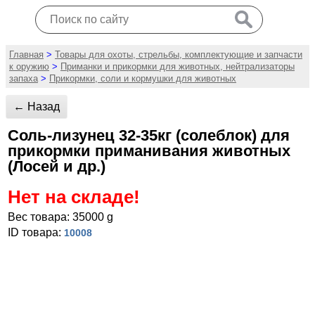
Главная
>
Товары для охоты, стрельбы, комплектующие и запчасти
к оружию
>
Приманки и прикормки для животных, нейтрализаторы
запаха
>
Прикормки, соли и кормушки для животных
← Назад
Соль-лизунец 32-35кг (солеблок) для
прикормки приманивания животных
(Лосей и др.)
Нет на складе!
Вес товара: 35000 g
ID товара:
10008