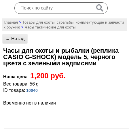
Главная
>
Товары для охоты, стрельбы, комплектующие и запчасти
к оружию
>
Часы тактические для охоты
← Назад
Часы для охоты и рыбалки (реплика
СASIО G-SНОСК) модель 5, черного
цвета с зелеными надписями
1,200 руб.
Наша цена:
Вес товара: 56 g
ID товара:
10040
Временно нет в наличии