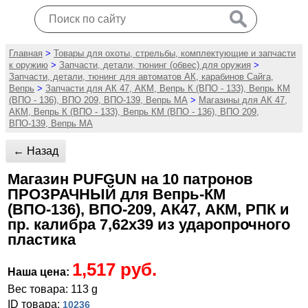
Главная
>
Товары для охоты, стрельбы, комплектующие и запчасти
к оружию
>
Запчасти, детали, тюнинг (обвес) для оружия
>
Запчасти, детали, тюнинг для автоматов АК, карабинов Сайга,
Вепрь
>
Запчасти для АК 47, АКМ, Вепрь К (ВПО - 133), Вепрь КМ
(ВПО - 136), ВПО 209, ВПО-139, Вепрь МА
>
Магазины для АК 47,
АКМ, Вепрь К (ВПО - 133), Вепрь КМ (ВПО - 136), ВПО 209,
ВПО-139, Вепрь МА
← Назад
Магазин PUFGUN на 10 патронов
ПРОЗРАЧНЫЙ для Вепрь-КМ
(ВПО-136), ВПО-209, АК47, АКМ, РПК и
пр. калибра 7,62х39 из ударопрочного
пластика
1,517 руб.
Наша цена:
Вес товара: 113 g
ID товара:
10236