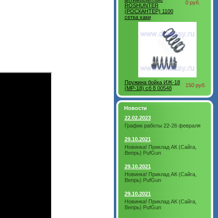
0 руб.
ROSHUNTER
(РОСХАНТЕР) 1100
сетка хаки
Пружина бойка ИЖ-18
150 руб.
(MP-18) сб 8 00548
Новости
22.02.2023
График работы 22-26 февраля
29.10.2021
Новинка! Приклад АК (Сайга,
Вепрь) PufGun
29.10.2021
Новинка! Приклад АК (Сайга,
Вепрь) PufGun
29.10.2021
Новинка! Приклад АК (Сайга,
Вепрь) PufGun