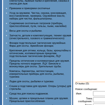
снегоступы, лыжные палки и крепления, смазка и
смола для лыж
Приманки и прикормки охотничьи
Уход за оружием. Чистка, смазка, консервация,
восстановление, проверка. Оружейное масло,
наборы для чистки, фальшпатроны.
Снаряжение охотничьих патронов (приборы,
приспособления, пули, гильзы, пыжи, наклейки)
Весы для охоты и рыбалки.
Запчасти, детали и комплектующие, тюнинг оружия
(огнестрельного, газового и травматического)
Фонари подствольные тактические оружейные.
Фары для охоты. Армейские фонари.
Крепления для оптики, кольца, базы, кронштейны к
оптическим, коллиматорным прицелам,
подствольным тактическим фонарям, ЛЦУ
Прицелы оптические и коллиматорые для оружия.
Прицелы ночного видения. ЛЦУ. Бинокли и
монокуляры для охоты. Зрительные трубы.
Компасы, барометры, метеостанции,
измерительные приборы для охоты, рыбалки,
туризма
Лодки для охоты, рыбалки и туризма
Отзывы (0):
Сошки и подставки для оружия. Опоры (упоры) для
стрельбы.
Новое сообщение:
Имя:
Средства для поиска подранков.
Мушки, целики и прицельные планки для оружия.
Тема
Прицельные приспособления.
сообщения:
Текст: