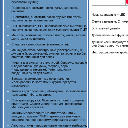
бейсболки, сумки)
Подводные пневматические ружья для охоты,
рыбалки
Часы кварцевые + LED.
Пневматика, пневматическое оружие (винтовки,
пистолеты, запасные части)
Очень стильные. Отличн
ПСП пневматика, PCP пневматические винтовки и
Брутальный дизайн.
пистолеты, запчасти детали и комплектующие ПЦП
Мангалы, коптильни, газовые плиты, котлы, казаны
Дополнительные функции
для отдыха на природе
Данные часы подходят в
Средства самообороны (самозащиты).
они будут уместно смот
Манки для охоты электронные (электроманки) и
Инструкцию по настройк
духовые (классические), охотничьи горны и трубы,
свистки, ошейники для собак
Чучела для охоты на уток, гусей, боровую, луговую
и водоплавающую дичь, голубей, ворон
(подсадные, манковые). Фото профили и
воздушные змеи для охоты.
Засидки, маскировочные сети, палатки,
маскировочные костюмы и другие средства
маскировки
Камеры для слежения (наблюдения) за животными
(для охоты). Фотоловушки.
Пристрелка оружия. Лазерные патроны холодной
пристрелки. Станки и подставки для пристрелки.
Мишени для стрельбы.
Макеты массогабаритные огнестрельного и
холодного оружия (ММГ), армейская амуниция,
снаряжение, военное обмундирование и раритеты
Лыжи охотничьи промысловые лесные и рыбацкие,