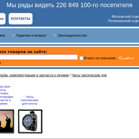
Мы рады видеть 226 849 100-го посетителя
Московский отде
ия
КОНТАКТЫ
Региональный отде
вка
Гарантии и возврат
Законодательство
ск товаров на сайте:
Искать по описанию
ь
ельбы, комплектующие и запчасти к оружию
/
Часы тактические для
ры для
оты,
ельбы,
ектующие
Часы
части к
тактические
ужию
для охоты