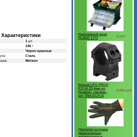
Рыболовный ящик
Характеристики
0 руб.
PLANO 1373
1
шт
146
г
Черно-красные
уса:
Сталь
шка:
Металл
Кольца UTG PRO®
P.O.I® 25,4мм на
8,990 руб.
Picatinny, средние ,
арт. RWU012515
Перчатки охотника
демисезонные
антимоскитные