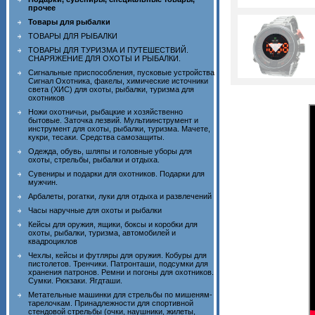
прочее
Товары для рыбалки
ТОВАРЫ ДЛЯ РЫБАЛКИ
ТОВАРЫ ДЛЯ ТУРИЗМА И ПУТЕШЕСТВИЙ.
СНАРЯЖЕНИЕ ДЛЯ ОХОТЫ И РЫБАЛКИ.
Сигнальные приспособления, пусковые устройства
Сигнал Охотника, факелы, химические источники
света (ХИС) для охоты, рыбалки, туризма для
охотников
Ножи охотничьи, рыбацкие и хозяйственно
бытовые. Заточка лезвий. Мультиинструмент и
инструмент для охоты, рыбалки, туризма. Мачете,
кукри, тесаки. Средства самозащиты.
Одежда, обувь, шляпы и головные уборы для
охоты, стрельбы, рыбалки и отдыха.
Сувениры и подарки для охотников. Подарки для
мужчин.
Арбалеты, рогатки, луки для отдыха и развлечений
Часы наручные для охоты и рыбалки
Кейсы для оружия, ящики, боксы и коробки для
охоты, рыбалки, туризма, автомобилей и
квадроциклов
Чехлы, кейсы и футляры для оружия. Кобуры для
пистолетов. Тренчики. Патронташи, подсумки для
хранения патронов. Ремни и погоны для охотников.
Сумки. Рюкзаки. Ягдташи.
Метательные машинки для стрельбы по мишеням-
тарелочкам. Принадлежности для спортивной
стендовой стрельбы (очки, наушники, жилеты,