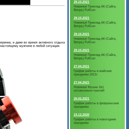
29.10.2021
Новинка! Приклад АК (Сайга,
Вепрь) PufGun
29.10.2021
Новинка! Приклад АК (Сайга,
Вепрь) PufGun
29.10.2021
Новинка! Приклад АК (Сайга,
Вепрь) PufGun
еринки, и даже во время активного отдыха
о настоящему мужчине в любой ситуации.
29.10.2021
Новинка! Приклад АК (Сайга,
Вепрь) PufGun
27.04.2021
График работы в майские
праздники 2021г
27.04.2021
Новинка! Мушки 2в1
оптоволокно+тритий!
20.02.2021
График работы в февральские
праздники
23.12.2020
График работы в новогодние
праздники