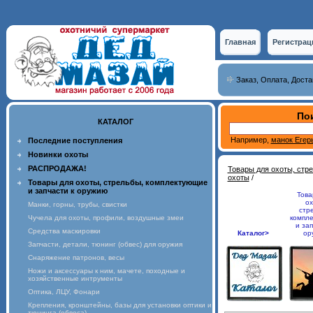
Главная
Регистрац
Заказ, Оплата, Доста
Пои
КАТАЛОГ
Например,
манок Егер
Последние поступления
Новинки охоты
РАСПРОДАЖА!
Товары для охоты, стр
охоты
/
Товары для охоты, стрельбы, комплектующие
и запчасти к оружию
Това
ох
Манки, горны, трубы, свистки
стр
Чучела для охоты, профили, воздушные змеи
компл
и зап
Средства маскировки
Каталог>
ор
Запчасти, детали, тюнинг (обвес) для оружия
Снаряжение патронов, весы
Ножи и аксессуары к ним, мачете, походные и
хозяйственные интрументы
Оптика, ЛЦУ, Фонари
Крепления, кронштейны, базы для установки оптики и
тюнинга (обвеса)