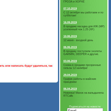
ГРОЗА и ХОРХЕ
07.10.2019
С 12 октября мы работаем и по
субботам!
16.09.2019
В продаже насадка для ИЖ (МР)
усиленный чок 1.25 (XF)
10.06.2019
12 июня - входной день
06.06.2019
В продажу поступили эхолоты
GARMIN, DEEPER и другие.
03.06.2019
Снова в продаже прозрачные
ть или написать будут удаляться, так
гильзы 12 калибра!
29.04.2019
График работы в майские
прахдники
06.04.2019
Новинка! Манок на вальдшнепа
RTCalls
Подписаться на новости: