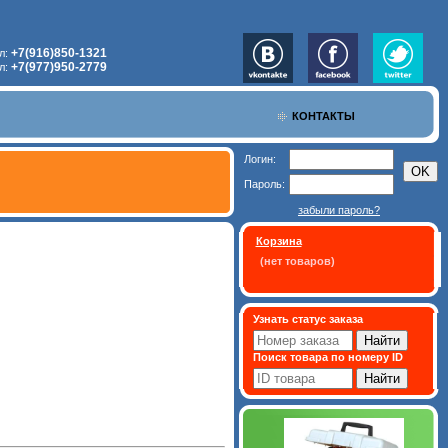
+7(916)850-1321
л:
+7(977)950-2779
л:
КОНТАКТЫ
Логин:
Пароль:
забыли пароль?
Корзина
(нет товаров)
Узнать статус заказа
Поиск товара по номеру ID