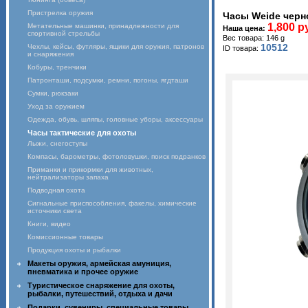
Пристрелка оружия
Часы Weide черн
1,800 р
Метательные машинки, принадлежности для
Наша цена:
спортивной стрельбы
Вес товара: 146 g
10512
Чехлы, кейсы, футляры, ящики для оружия, патронов
ID товара:
и снаряжения
Кобуры, тренчики
Патронташи, подсумки, ремни, погоны, ягдташи
Сумки, рюкзаки
Уход за оружием
Одежда, обувь, шляпы, головные уборы, аксессуары
Часы тактические для охоты
Лыжи, снегоступы
Компасы, барометры, фотоловушки, поиск подранков
Приманки и прикормки для животных,
нейтрализаторы запаха
Подводная охота
Сигнальные приспособления, факелы, химические
источники света
Книги, видео
Комиссионные товары
Продукция охоты и рыбалки
Макеты оружия, армейская амуниция,
пневматика и прочее оружие
Туристическое снаряжение для охоты,
рыбалки, путешествий, отдыха и дачи
Подарки, сувениры, специальные товары,