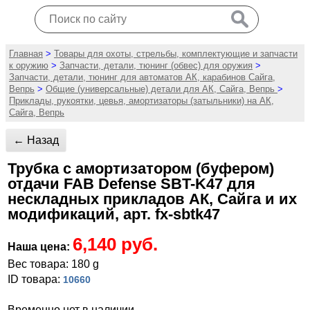
Главная
>
Товары для охоты, стрельбы, комплектующие и запчасти
к оружию
>
Запчасти, детали, тюнинг (обвес) для оружия
>
Запчасти, детали, тюнинг для автоматов АК, карабинов Сайга,
Вепрь
>
Общие (универсальные) детали для АК, Сайга, Вепрь
>
Приклады, рукоятки, цевья, амортизаторы (затыльники) на АК,
Сайга, Вепрь
← Назад
Трубка с амортизатором (буфером)
отдачи FAB Defense SBT-K47 для
нескладных прикладов АК, Сайга и их
модификаций, арт. fx-sbtk47
6,140 руб.
Наша цена:
Вес товара: 180 g
ID товара:
10660
Временно нет в наличии