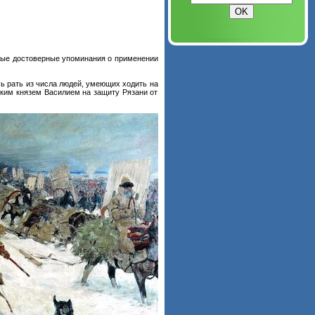
вые достоверные упоминания о применении
ь рать из числа людей, умеющих ходить на
иким князем Василием на защиту Рязани от