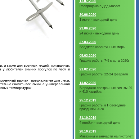
13.07.2020
Распродажа в Дед Мазае!
30.06.2020
1 июля - выходной день
23.06.2020
24 июня - выходной день
27.03.2020
Вводятся карантинные меры
05.03.2020
График работы 7-9 марта 2020г
и, а также для военных людей, призванных
м у любителей зимних прогулок по лесу и
21.02.2020
График работы 22-24 февраля
ороченный вариант предназначен для леса,
14.02.2020
тельно снизить вес лыжи, а универсальная
евных температурах.
В продаже прозрачные гильзы 29
и 410 калибра!
25.12.2019
График работы в Новогодние
праздники 2020
31.10.2019
4 ноября - выходной день
28.10.2019
Магазины и запчасти на пистолет