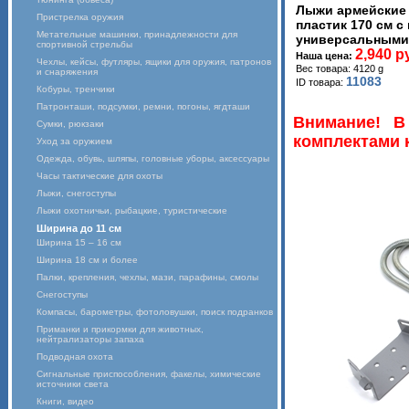
Лыжи армейские 
Пристрелка оружия
пластик 170 см с
Метательные машинки, принадлежности для
универсальными
спортивной стрельбы
2,940 р
Наша цена:
Чехлы, кейсы, футляры, ящики для оружия, патронов
Вес товара: 4120 g
и снаряжения
11083
ID товара:
Кобуры, тренчики
Патронташи, подсумки, ремни, погоны, ягдташи
Внимание! В
Сумки, рюкзаки
комплектами к
Уход за оружием
Одежда, обувь, шляпы, головные уборы, аксессуары
Часы тактические для охоты
Лыжи, снегоступы
Лыжи охотничьи, рыбацкие, туристические
Ширина до 11 см
Ширина 15 – 16 см
Ширина 18 см и более
Палки, крепления, чехлы, мази, парафины, смолы
Снегоступы
Компасы, барометры, фотоловушки, поиск подранков
Приманки и прикормки для животных,
нейтрализаторы запаха
Подводная охота
Сигнальные приспособления, факелы, химические
источники света
Книги, видео