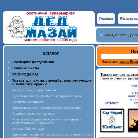
Главная
Регистрац
Заказ, Оплата, Доста
Пои
КАТАЛОГ
Например,
манок Егер
Последние поступления
Новинки охоты
РАСПРОДАЖА!
Товары для охоты, стр
Лыжи охотничьи, рыбац
Товары для охоты, стрельбы, комплектующие
и запчасти к оружию
Това
ох
Манки, горны, трубы, свистки
стр
Чучела для охоты, профили, воздушные змеи
компл
и зап
Средства маскировки
Каталог>
ор
Запчасти, детали, тюнинг (обвес) для оружия
Снаряжение патронов, весы
Ножи и аксессуары к ним, мачете, походные и
хозяйственные интрументы
Оптика, ЛЦУ, Фонари
Крепления, кронштейны, базы для установки оптики и
тюнинга (обвеса)