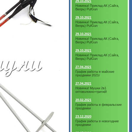
29.10.2021
Новинка! Приклад АК (Сайга,
Вепрь) PufGun
29.10.2021
Новинка! Приклад АК (Сайга,
Вепрь) PufGun
29.10.2021
Новинка! Приклад АК (Сайга,
Вепрь) PufGun
29.10.2021
Новинка! Приклад АК (Сайга,
Вепрь) PufGun
27.04.2021
График работы в майские
праздники 2021г
27.04.2021
Новинка! Мушки 2в1
оптоволокно+тритий!
20.02.2021
График работы в февральские
праздники
23.12.2020
График работы в новогодние
праздники