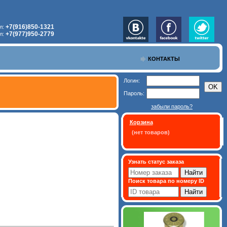
+7(916)850-1321
л:
+7(977)950-2779
л:
КОНТАКТЫ
Логин:
Пароль:
забыли пароль?
Корзина
(нет товаров)
Узнать статус заказа
Поиск товара по номеру ID