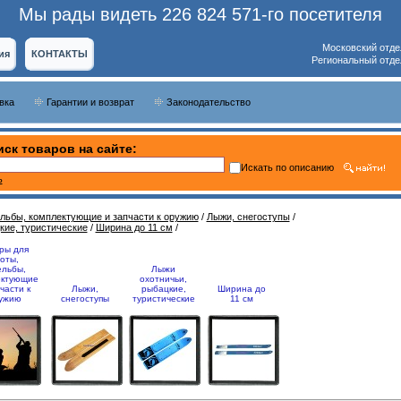
Мы рады видеть 226 824 571-го посетителя
Московский отде
ия
КОНТАКТЫ
Региональный отде
вка
Гарантии и возврат
Законодательство
ск товаров на сайте:
Искать по описанию
ь
ельбы, комплектующие и запчасти к оружию
/
Лыжи, снегоступы
/
кие, туристические
/
Ширина до 11 см
/
ры для
оты,
ельбы,
Лыжи
ектующие
охотничьи,
части к
Лыжи,
рыбацкие,
Ширина до
ужию
снегоступы
туристические
11 см