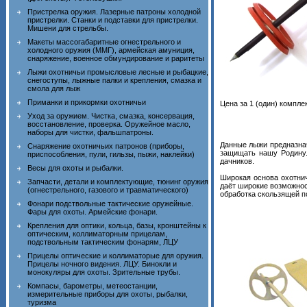
Пристрелка оружия. Лазерные патроны холодной
пристрелки. Станки и подставки для пристрелки.
Мишени для стрельбы.
Макеты массогабаритные огнестрельного и
холодного оружия (ММГ), армейская амуниция,
снаряжение, военное обмундирование и раритеты
Лыжи охотничьи промысловые лесные и рыбацкие,
снегоступы, лыжные палки и крепления, смазка и
смола для лыж
Приманки и прикормки охотничьи
Цена за 1 (один) комплек
Уход за оружием. Чистка, смазка, консервация,
восстановление, проверка. Оружейное масло,
наборы для чистки, фальшпатроны.
Данные лыжи предназнач
Снаряжение охотничьих патронов (приборы,
защищать нашу Родину.
приспособления, пули, гильзы, пыжи, наклейки)
дачников.
Весы для охоты и рыбалки.
Широкая основа охотнич
Запчасти, детали и комплектующие, тюнинг оружия
даёт широкие возможнос
(огнестрельного, газового и травматического)
обработка скользящей п
Фонари подствольные тактические оружейные.
Фары для охоты. Армейские фонари.
Крепления для оптики, кольца, базы, кронштейны к
оптическим, коллиматорным прицелам,
подствольным тактическим фонарям, ЛЦУ
Прицелы оптические и коллиматорые для оружия.
Прицелы ночного видения. ЛЦУ. Бинокли и
монокуляры для охоты. Зрительные трубы.
Компасы, барометры, метеостанции,
измерительные приборы для охоты, рыбалки,
туризма