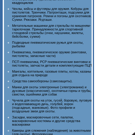
квадроциклов
Чехлы, кейсы и футляры для оружия. Кобуры для
пистолетов. Тренчики. Патронташи, подсумки для
хранения патронов. Ремни и погоны для охотников.
Сумки. Рюкзаки. Ягдташи.
Метательные машинки для стрельбы по мишеням-
тарелочкам. Принадлежности для спортивной
стендовой стрельбы (очки, наушники, жилеты,
бейсболки, сумки)
Подводные пневматические ружья для охоты,
рыбалки
Пневматика, пневматическое оружие (винтовки,
пистолеты, запасные части)
ПСП пневматика, PCP пневматические винтовки и
пистолеты, запчасти детали и комплектующие ПЦП
Мангалы, коптильни, газовые плиты, котлы, казаны
для отдыха на природе
Средства самообороны (самозащиты).
Манки для охоты электронные (электроманки) и
духовые (классические), охотничьи горны и трубы,
свистки, ошейники для собак
Чучела для охоты на уток, гусей, боровую, луговую
и водоплавающую дичь, голубей, ворон
(подсадные, манковые). Фото профили и
воздушные змеи для охоты.
Засидки, маскировочные сети, палатки,
маскировочные костюмы и другие средства
маскировки
Камеры для слежения (наблюдения) за животными
(для охоты). Фотоловушки.