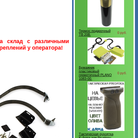
Термос подарочный
0 руб.
TB 20B.
а склад с различными
реплений у оператора!
Бумажник
пластиковый
0 руб.
герметичный PLANO
1083-00.
Тактическая рукоятка
K-Arma для Picatinny