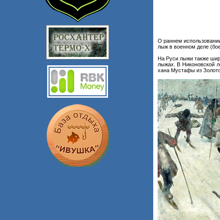
О раннем использовани
лыж в военном деле (бое
На Руси лыжи также шир
лыжах. В Никоновской л
хана Мустафы из Золот