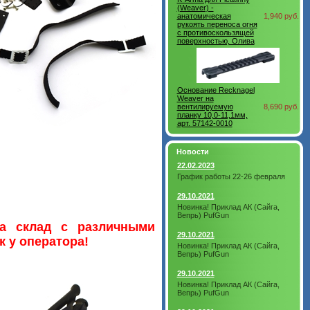
(Weaver) -
анатомическая
1,940 руб.
рукоять переноса огня
с противоскользящей
поверхностью, Олива
Основание Recknagel
Weaver на
вентилируемую
8,690 руб.
планку 10,0-11,1мм,
арт. 57142-0010
Новости
22.02.2023
График работы 22-26 февраля
29.10.2021
Новинка! Приклад АК (Сайга,
Вепрь) PufGun
а склад с различными
29.10.2021
к у оператора!
Новинка! Приклад АК (Сайга,
Вепрь) PufGun
29.10.2021
Новинка! Приклад АК (Сайга,
Вепрь) PufGun