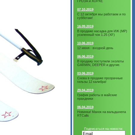
ГРОЗА и ХОРХЕ
07.10.2019
С 12 октября мы работаем и по
субботам!
16.09.2019
В продаже насадка для ИЖ (МР)
усиленный чок 1.25 (XF)
10.06.2019
12 июня - входной день
06.06.2019
В продажу поступили эхолоты
GARMIN, DEEPER и другие.
03.06.2019
Снова в продаже прозрачные
гильзы 12 калибра!
29.04.2019
График работы в майские
прахдники
06.04.2019
Новинка! Манок на вальдшнепа
RTCalls
Подписаться на новости: