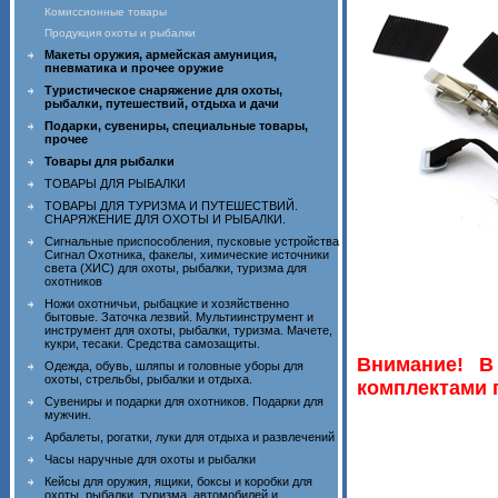
Комиссионные товары
Продукция охоты и рыбалки
Макеты оружия, армейская амуниция,
пневматика и прочее оружие
Туристическое снаряжение для охоты,
рыбалки, путешествий, отдыха и дачи
Подарки, сувениры, специальные товары,
прочее
Товары для рыбалки
ТОВАРЫ ДЛЯ РЫБАЛКИ
ТОВАРЫ ДЛЯ ТУРИЗМА И ПУТЕШЕСТВИЙ.
СНАРЯЖЕНИЕ ДЛЯ ОХОТЫ И РЫБАЛКИ.
Сигнальные приспособления, пусковые устройства
Сигнал Охотника, факелы, химические источники
света (ХИС) для охоты, рыбалки, туризма для
охотников
Ножи охотничьи, рыбацкие и хозяйственно
бытовые. Заточка лезвий. Мультиинструмент и
инструмент для охоты, рыбалки, туризма. Мачете,
кукри, тесаки. Средства самозащиты.
Внимание! В
Одежда, обувь, шляпы и головные уборы для
охоты, стрельбы, рыбалки и отдыха.
комплектами п
Сувениры и подарки для охотников. Подарки для
мужчин.
Арбалеты, рогатки, луки для отдыха и развлечений
Часы наручные для охоты и рыбалки
Кейсы для оружия, ящики, боксы и коробки для
охоты, рыбалки, туризма, автомобилей и