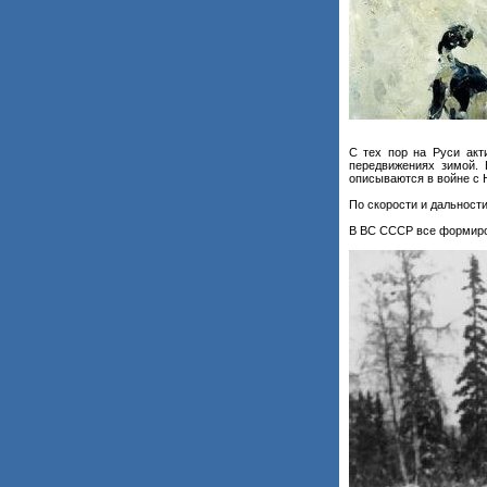
С тех пор на Руси акт
передвижениях зимой. 
описываются в войне с 
По скорости и дальност
В ВС СССР все формиро