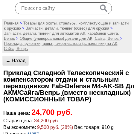
Главная
>
Товары для охоты, стрельбы, комплектующие и запчасти
к оружию
>
Запчасти, детали, тюнинг (обвес) для оружия
>
Запчасти, детали, тюнинг для автоматов АК, карабинов Сайга,
Вепрь
>
Общие (универсальные) детали для АК, Сайга, Вепрь
>
Приклады, рукоятки, цевья, амортизаторы (затыльники) на АК,
Сайга, Вепрь
← Назад
Приклад Складной Телескопический с
компенсатором отдачи и стальным
переходником Fab-Defense M4-AK-SB Дл
АКМ/Сайга/Вепрь (вместо нескладных)
(КОМИССИОННЫЙ ТОВАР)
24,700 руб.
Наша цена:
Старая цена:
34,200 руб.
Вы экономите:
9,500 руб. (28%)
Вес товара: 910 g
ID товара: