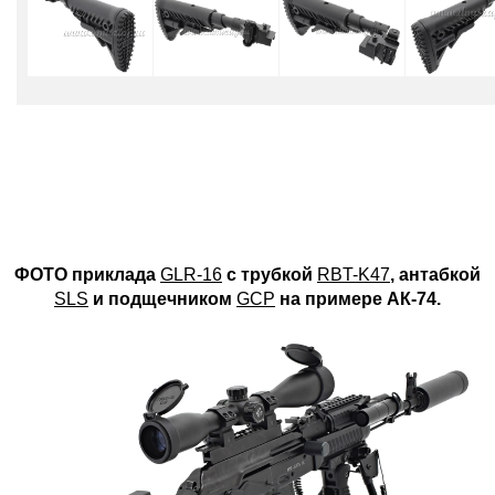
ФОТО приклада
GLR-16
с трубкой
RBT-K47
, антабкой
SLS
и подщечником
GCP
на примере АК-74.