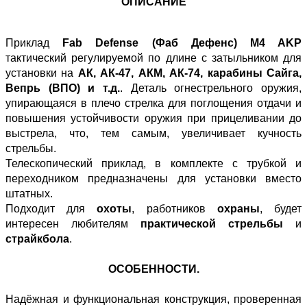
ОПИСАНИЕ
Приклад
Fab Defense (Фаб Дефенс) M4 AKP
тактический регулируемой по длине с затыльником для
установки на
АК, АК-47, АКМ, АК-74, карабины Сайга,
Вепрь (ВПО) и т.д.
. Деталь огнестрельного оружия,
упирающаяся в плечо стрелка для поглощения отдачи и
повышения устойчивости оружия при прицеливании до
выстрела, что, тем самым, увеличивает кучность
стрельбы.
Телескопический приклад, в комплекте с трубкой и
переходником предназначены для установки вместо
штатных.
Подходит для
охоты
, работников
охраны
, будет
интересен любителям
практической стрельбы
и
страйкбола
.
ОСОБЕННОСТИ.
Надёжная и функциональная конструкция, проверенная