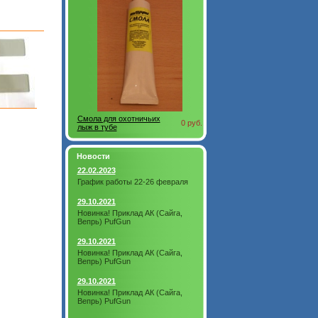
Смола для охотничьих
0 руб.
лыж в тубе
Новости
22.02.2023
График работы 22-26 февраля
29.10.2021
Новинка! Приклад АК (Сайга,
Вепрь) PufGun
29.10.2021
Новинка! Приклад АК (Сайга,
Вепрь) PufGun
29.10.2021
Новинка! Приклад АК (Сайга,
Вепрь) PufGun