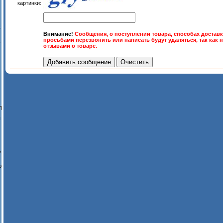
картинки:
.
Внимание!
Сообщения, о поступлении товара, способах доставк
просьбами перезвонить или написать будут удаляться, так как 
-
отзывами о товаре.
П
ы
,
ю