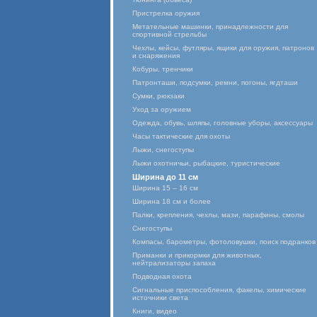
Пристрелка оружия
Метательные машинки, принадлежности для
спортивной стрельбы
Чехлы, кейсы, футляры, ящики для оружия, патронов
и снаряжения
Кобуры, тренчики
Патронташи, подсумки, ремни, погоны, ягдташи
Сумки, рюкзаки
Уход за оружием
Одежда, обувь, шляпы, головные уборы, аксессуары
Часы тактические для охоты
Лыжи, снегоступы
Лыжи охотничьи, рыбацкие, туристические
Ширина до 11 см
Ширина 15 – 16 см
Ширина 18 см и более
Палки, крепления, чехлы, мази, парафины, смолы
Снегоступы
Компасы, барометры, фотоловушки, поиск подранков
Приманки и прикормки для животных,
нейтрализаторы запаха
Подводная охота
Сигнальные приспособления, факелы, химические
источники света
Книги, видео