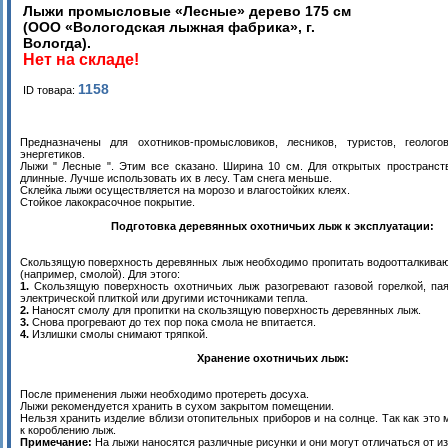
Лыжи промысловые «Лесные» дерево 175 см
(ООО «Вологодская лыжная фабрика», г.
Вологда).
Нет на складе!
1158
ID товара:
Предназначены для охотников-промысловиков, лесников, туристов, геологов
энергетиков.
Лыжи " Лесные ". Этим все сказано. Ширина 10 см. Для открытых пространст
длинные. Лучше использовать их в лесу. Там снега меньше.
Склейка лыжи осуществляется на морозо и влагостойких клеях.
Стойкое лакокрасочное покрытие.
Подготовка деревянных охотничьих лыж к эксплуатации:
Скользящую поверхность деревянных лыж необходимо пропитать водоотталкив
(например, смолой). Для этого:
1.
Скользящую поверхность охотничьих лыж разогревают газовой горелкой, па
электрической плиткой или другими источниками тепла.
2.
Наносят смолу для пропитки на скользящую поверхность деревянных лыж.
3.
Снова прогревают до тех пор пока смола не впитается.
4.
Излишки смолы снимают тряпкой.
Хранение охотничьих лыж:
После применения лыжи необходимо протереть досуха.
Лыжи рекомендуется хранить в сухом закрытом помещении.
Нельзя хранить изделие вблизи отопительных приборов и на солнце. Так как это 
к короблению лыж.
Примечание:
На лыжи наносятся различные рисунки и они могут отличаться от и