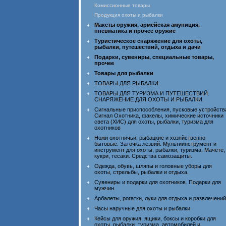
Комиссионные товары
Продукция охоты и рыбалки
Макеты оружия, армейская амуниция,
пневматика и прочее оружие
Туристическое снаряжение для охоты,
рыбалки, путешествий, отдыха и дачи
Подарки, сувениры, специальные товары,
прочее
Товары для рыбалки
ТОВАРЫ ДЛЯ РЫБАЛКИ
ТОВАРЫ ДЛЯ ТУРИЗМА И ПУТЕШЕСТВИЙ.
СНАРЯЖЕНИЕ ДЛЯ ОХОТЫ И РЫБАЛКИ.
Сигнальные приспособления, пусковые устройств
Сигнал Охотника, факелы, химические источники
света (ХИС) для охоты, рыбалки, туризма для
охотников
Ножи охотничьи, рыбацкие и хозяйственно
бытовые. Заточка лезвий. Мультиинструмент и
инструмент для охоты, рыбалки, туризма. Мачете,
кукри, тесаки. Средства самозащиты.
Одежда, обувь, шляпы и головные уборы для
охоты, стрельбы, рыбалки и отдыха.
Сувениры и подарки для охотников. Подарки для
мужчин.
Арбалеты, рогатки, луки для отдыха и развлечений
Часы наручные для охоты и рыбалки
Кейсы для оружия, ящики, боксы и коробки для
охоты, рыбалки, туризма, автомобилей и