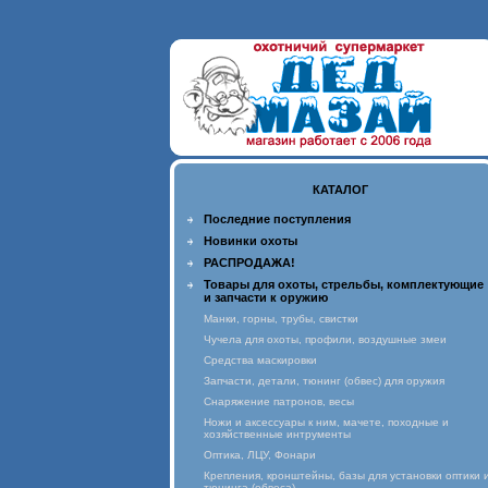
КАТАЛОГ
Последние поступления
Новинки охоты
РАСПРОДАЖА!
Товары для охоты, стрельбы, комплектующие
и запчасти к оружию
Манки, горны, трубы, свистки
Чучела для охоты, профили, воздушные змеи
Средства маскировки
Запчасти, детали, тюнинг (обвес) для оружия
Снаряжение патронов, весы
Ножи и аксессуары к ним, мачете, походные и
хозяйственные интрументы
Оптика, ЛЦУ, Фонари
Крепления, кронштейны, базы для установки оптики 
тюнинга (обвеса)