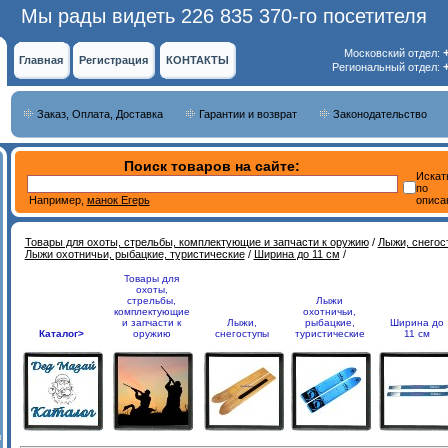
Мы рады видеть 226 835 370-го посетителя
Московский отдел:
Главная
Регистрация
КОНТАКТЫ
Региональный отдел:
Заказ, Оплата, Доставка
Гарантии и возврат
Законодательство
Поиск товаров на сайте:
Искат
по
Например,
манок Егерь
описа
Товары для охоты, стрельбы, комплектующие и запчасти к оружию
/
Лыжи, снегос
Лыжи охотничьи, рыбацкие, туристические
/
Ширина до 11 см
/
Товары для
охоты,
стрельбы,
Лыжи
комплектующие
охотничьи,
и запчасти к
Лыжи,
рыбацкие,
Ширина до
Каталог>
оружию
снегоступы
туристические
11 см
и