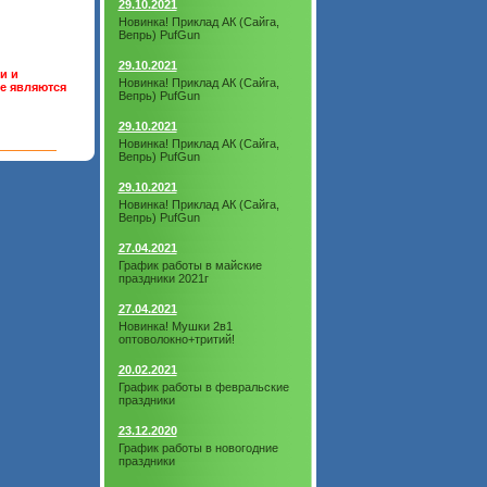
29.10.2021
Новинка! Приклад АК (Сайга,
Вепрь) PufGun
29.10.2021
и и
Новинка! Приклад АК (Сайга,
не являются
Вепрь) PufGun
29.10.2021
Новинка! Приклад АК (Сайга,
Вепрь) PufGun
29.10.2021
Новинка! Приклад АК (Сайга,
Вепрь) PufGun
27.04.2021
График работы в майские
праздники 2021г
27.04.2021
Новинка! Мушки 2в1
оптоволокно+тритий!
20.02.2021
График работы в февральские
праздники
23.12.2020
График работы в новогодние
праздники