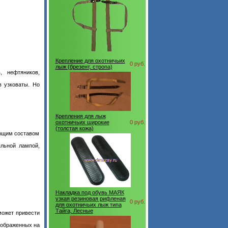
Крепление для охотничьих
0 руб.
лыж (брезент, стропа)
, нефтяников,
в узковаты. Но
Крепления для лыж
охотничьих широкие
0 руб.
(толстая кожа)
ающим составом
яльной лампой,
Накладка под обувь МАЯК
узкая резиновая рифленая
0 руб.
для охотничьих лыж типа
Тайга, Лесные
может привести
зображенных на