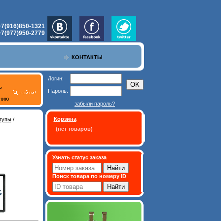
+7(916)850-1321
+7(977)950-2779
КОНТАКТЫ
Логин:
ь
Пароль:
нию
забыли пароль?
Корзина
тупы
/
(нет товаров)
Узнать статус заказа
Поиск товара по номеру ID