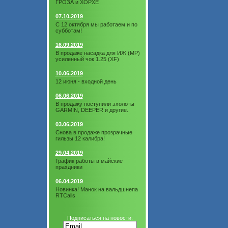
ГРОЗА и ХОРХЕ
07.10.2019
С 12 октября мы работаем и по
субботам!
16.09.2019
В продаже насадка для ИЖ (МР)
усиленный чок 1.25 (XF)
10.06.2019
12 июня - входной день
06.06.2019
В продажу поступили эхолоты
GARMIN, DEEPER и другие.
03.06.2019
Снова в продаже прозрачные
гильзы 12 калибра!
29.04.2019
График работы в майские
прахдники
06.04.2019
Новинка! Манок на вальдшнепа
RTCalls
Подписаться на новости: