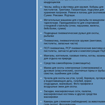
квадроциклов
Чехлы, кейсы и футляры для оружия. Кобуры для
пистолетов. Тренчики. Патронташи, подсумки для
хранения патронов. Ремни и погоны для охотников
Сумки. Рюкзаки. Ягдташи.
Метательные машинки для стрельбы по мишеням
тарелочкам. Принадлежности для спортивной
стендовой стрельбы (очки, наушники, жилеты,
бейсболки, сумки)
Подводные пневматические ружья для охоты,
рыбалки
Пневматика, пневматическое оружие (винтовки,
пистолеты, запасные части)
ПСП пневматика, PCP пневматические винтовки и
пистолеты, запчасти детали и комплектующие ПЦ
Мангалы, коптильни, газовые плиты, котлы, казан
для отдыха на природе
Средства самообороны (самозащиты).
Манки для охоты электронные (электроманки) и
духовые (классические), охотничьи горны и трубы
свистки, ошейники для собак
Чучела для охоты на уток, гусей, боровую, лугову
и водоплавающую дичь, голубей, ворон
(подсадные, манковые). Фото профили и
воздушные змеи для охоты.
Засидки, маскировочные сети, палатки,
маскировочные костюмы и другие средства
маскировки
Камеры для слежения (наблюдения) за животными
(для охоты). Фотоловушки.