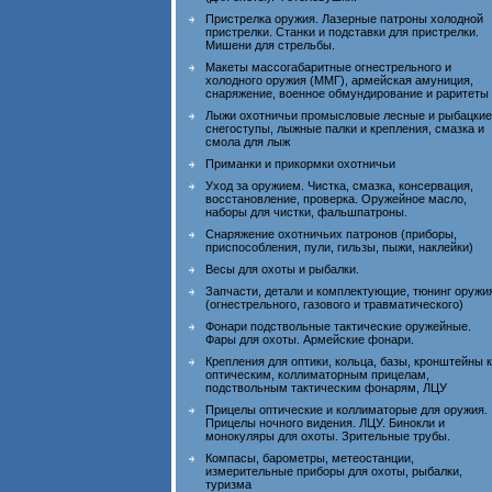
Пристрелка оружия. Лазерные патроны холодной
пристрелки. Станки и подставки для пристрелки.
Мишени для стрельбы.
Макеты массогабаритные огнестрельного и
холодного оружия (ММГ), армейская амуниция,
снаряжение, военное обмундирование и раритеты
Лыжи охотничьи промысловые лесные и рыбацкие
снегоступы, лыжные палки и крепления, смазка и
смола для лыж
Приманки и прикормки охотничьи
Уход за оружием. Чистка, смазка, консервация,
восстановление, проверка. Оружейное масло,
наборы для чистки, фальшпатроны.
Снаряжение охотничьих патронов (приборы,
приспособления, пули, гильзы, пыжи, наклейки)
Весы для охоты и рыбалки.
Запчасти, детали и комплектующие, тюнинг оружи
(огнестрельного, газового и травматического)
Фонари подствольные тактические оружейные.
Фары для охоты. Армейские фонари.
Крепления для оптики, кольца, базы, кронштейны к
оптическим, коллиматорным прицелам,
подствольным тактическим фонарям, ЛЦУ
Прицелы оптические и коллиматорые для оружия.
Прицелы ночного видения. ЛЦУ. Бинокли и
монокуляры для охоты. Зрительные трубы.
Компасы, барометры, метеостанции,
измерительные приборы для охоты, рыбалки,
туризма