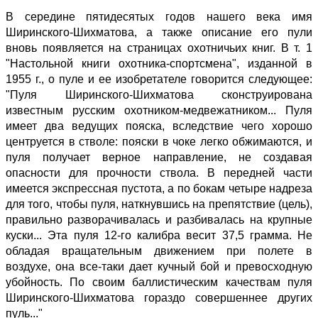
В середине пятидесятых годов нашего века имя
Ширинского-Шихматова, а также описание его пули
вновь появляется на страницах охотничьих книг. В т. 1
"Настольной книги охотника-спортсмена", изданной в
1955 г., о пуле и ее изобретателе говорится следующее:
"Пуля Ширинского-Шихматова сконструирована
известным русским охотником-медвежатником... Пуля
имеет два ведущих пояска, вследствие чего хорошо
центруется в стволе: пояски в чоке легко обжимаются, и
пуля получает верное направление, не создавая
опасности для прочности ствола. В передней части
имеется экспрессная пустота, а по бокам четыре надреза
для того, чтобы пуля, наткнувшись на препятствие (цель),
правильно разворачивалась и разбивалась на крупные
куски... Эта пуля 12-го калибра весит 37,5 грамма. Не
обладая вращательным движением при полете в
воздухе, она все-таки дает кучный бой и превосходную
убойность. По своим баллистическим качествам пуля
Ширинского-Шихматова гораздо совершеннее других
пуль..."