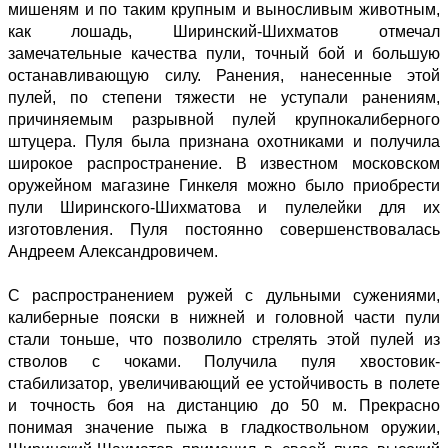
мишеням и по таким крупным и выносливым животным,
как лошадь, Ширинский-Шихматов отмечал
замечательные качества пули, точный бой и большую
останавливающую силу. Ранения, нанесенные этой
пулей, по степени тяжести не уступали ранениям,
причиняемым разрывной пулей крупнокалиберного
штуцера. Пуля была признана охотниками и получила
широкое распространение. В известном московском
оружейном магазине Гинкеля можно было приобрести
пули Ширинского-Шихматова и пулелейки для их
изготовления. Пуля постоянно совершенствовалась
Андреем Александровичем.
С распространением ружей с дульными сужениями,
калиберные пояски в нижней и головной части пули
стали тоньше, что позволило стрелять этой пулей из
стволов с чоками. Получила пуля хвостовик-
стабилизатор, увеличивающий ее устойчивость в полете
и точность боя на дистанцию до 50 м. Прекрасно
понимая значение пыжа в гладкоствольном оружии,