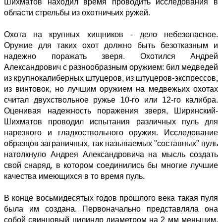
Шихматов находил время проводить исследования в
области стрельбы из охотничьих ружей.
Охота на крупных хищников - дело небезопасное.
Оружие для таких охот должно быть безотказным и
надежно поражать зверя. Охотился Андрей
Александрович с разнообразным оружием: бил медведей
из крупнокалиберных штуцеров, из штуцеров-экспрессов,
из винтовок, но лучшим оружием на медвежьих охотах
считал двухствольное ружье 10-го или 12-го калибра.
Оценивая надежность поражения зверя, Ширинский-
Шихматов проводил испытания различных пуль для
нарезного и гладкоствольного оружия. Исследование
образцов заграничных, так называемых "составных" пуль
натолкнуло Андрея Александровича на мысль создать
свой снаряд, в котором соединились бы многие лучшие
качества имеющихся в то время пуль.
В конце восьмидесятых годов прошлого века такая пуля
была им создана. Первоначально представляла она
собой свинцовый цилиндр диаметром на 2 мм меньшим,