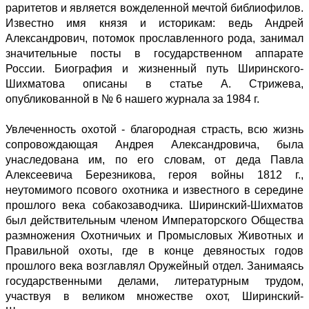
раритетов и является вожделенной мечтой библиофилов.
Известно имя князя и историкам: ведь Андрей
Александрович, потомок прославленного рода, занимал
значительные посты в государственном аппарате
России. Биография и жизненный путь Ширинского-
Шихматова описаны в статье А. Стрижева,
опубликованной в № 6 нашего журнала за 1984 г.
Увлеченность охотой - благородная страсть, всю жизнь
сопровождающая Андрея Александровича, была
унаследована им, по его словам, от деда Павла
Алексеевича Березникова, героя войны 1812 г.,
неутомимого псового охотника и известного в середине
прошлого века собакозаводчика. Ширинский-Шихматов
был действительным членом Императорского Общества
размножения Охотничьих и Промысловых Животных и
Правильной охоты, где в конце девяностых годов
прошлого века возглавлял Оружейный отдел. Занимаясь
государственными делами, литературным трудом,
участвуя в великом множестве охот, Ширинский-