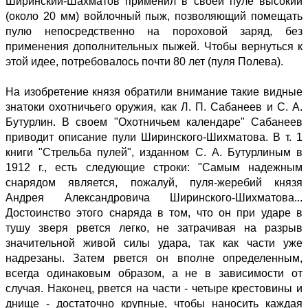
Ширинский-Шахматов применил в своей пуле высокий
(около 20 мм) войлочный пыж, позволяющий помещать
пулю непосредственно на пороховой заряд, без
применения дополнительных пыжей. Чтобы вернуться к
этой идее, потребовалось почти 80 лет (пуля Полева).
На изобретение князя обратили внимание такие видные
знатоки охотничьего оружия, как Л. П. Сабанеев и С. А.
Бутурлин. В своем "Охотничьем календаре" Сабанеев
приводит описание пули Ширинского-Шихматова. В т. 1
книги "Стрельба пулей", изданном С. А. Бутурлиным в
1912 г., есть следующие строки: "Самым надежным
снарядом является, пожалуй, пуля-жеребий князя
Андрея Александровича Ширинского-Шихматова...
Достоинство этого снаряда в том, что он при ударе в
тушу зверя рвется легко, не затрачивая на разрыв
значительной живой силы удара, так как части уже
надрезаны. Затем рвется он вполне определенным,
всегда одинаковым образом, а не в зависимости от
случая. Наконец, рвется на части - четыре крестовины и
днище - достаточно крупные, чтобы наносить каждая