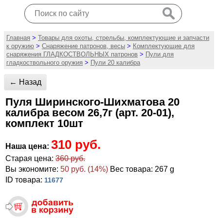
Главная
>
Товары для охоты, стрельбы, комплектующие и запчасти
к оружию
>
Снаряжение патронов, весы
>
Комплектующие для
снаряжения ГЛАДКОСТВОЛЬНЫХ патронов
>
Пули для
гладкоствольного оружия
>
Пули 20 калибра
← Назад
Пуля Ширинского-Шихматова 20
калибра весом 26,7г (арт. 20-01),
комплект 10шт
310 руб.
Наша цена:
Старая цена:
360 руб.
Вы экономите:
50 руб. (14%)
Вес товара: 267 g
ID товара:
11677