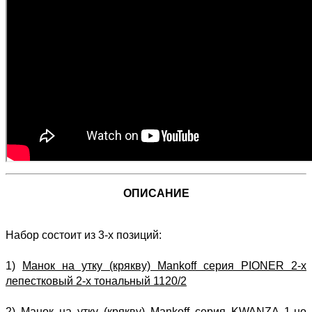
ОПИСАНИЕ
Набор состоит из 3-х позиций:
1)
Манок на утку (крякву) Mankoff серия PIONER 2-х
лепестковый 2-х тональный 1120/2
2)
Манок на утку (крякву) Mankoff серия KWANZA 1-но