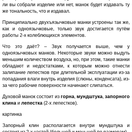
ли вы собрали изделие или нет, манок будет издавать ту
же тональность, что и издавал.
Принципиально двухъязычковые манки устроены так же,
как и одноязычковые, только звук достигается путём
работы 2-х колеблющихся элементов.
Что это даёт? – Звук получается выше, чем у
одноязычковых манков. Некоторые звуки можно выдуть
меньшим количеством воздуха, но, при этом, такие манки
обладают и недостатками, к которым можно отнести
залипание лепестков при длительной эксплуатации из-за
попадания влаги внутрь изделия (слюны, конденсата), из-
за чего рабочие поверхности начинают слипаться.
Духовой манок состоит из
горна
,
мундштука
,
запорного
клина
и
лепестка
(2-х лепестков).
картинка
Запорный клин располагается внутри мундштука и
состоит из 2-х частей (большей и меньшей по размерам).