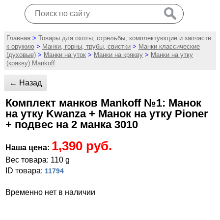
Главная
>
Товары для охоты, стрельбы, комплектующие и запчасти
к оружию
>
Манки, горны, трубы, свистки
>
Манки классические
(духовые)
>
Манки на уток
>
Манки на крякву
>
Манки на утку
(крякву) Mankoff
← Назад
Комплект манков Mankoff №1: Манок
на утку Kwanza + Манок на утку Pioner
+ подвес на 2 манка 3010
1,390 руб.
Наша цена:
Вес товара: 110 g
ID товара:
11794
Временно нет в наличии