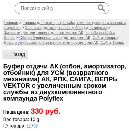
Главная
>
Товары для охоты, стрельбы, комплектующие и запчасти
к оружию
>
Запчасти, детали, тюнинг (обвес) для оружия
>
Запчасти, детали, тюнинг для автоматов АК, карабинов Сайга,
Вепрь
>
Общие (универсальные) детали для АК, Сайга, Вепрь
>
Детали улучшающие характеристики оружия для АК, Сайга, Вепрь
← Назад
Буфер отдачи АК (отбоя, амортизатор,
отбойник) для УСМ (возвратного
механизма) АК, РПК, САЙГА, ВЕПРЬ
VEKTOR с увеличенным сроком
службы из двухкомпонентного
компаунда Polyflex
330 руб.
Наша цена:
Вес товара: 10 g
ID товара:
11797