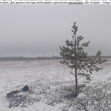
нятыми). Для данного метода необходима тщательная
маскировка
, ибо тетерев – птица