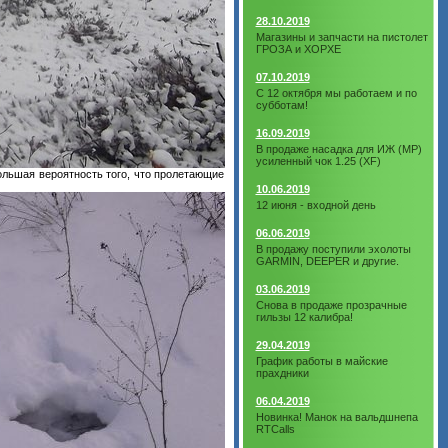
28.10.2019
Магазины и запчасти на пистолет
ГРОЗА и ХОРХЕ
07.10.2019
С 12 октября мы работаем и по
субботам!
16.09.2019
В продаже насадка для ИЖ (МР)
усиленный чок 1.25 (XF)
большая вероятность того, что пролетающие
10.06.2019
12 июня - входной день
06.06.2019
В продажу поступили эхолоты
GARMIN, DEEPER и другие.
03.06.2019
Снова в продаже прозрачные
гильзы 12 калибра!
29.04.2019
График работы в майские
прахдники
06.04.2019
Новинка! Манок на вальдшнепа
RTCalls