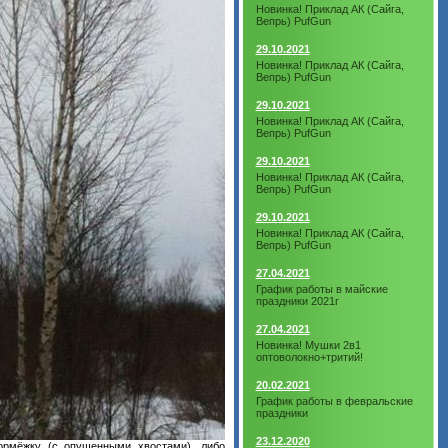
Новинка! Приклад АК (Сайга,
Вепрь) PufGun
29.10.2021
Новинка! Приклад АК (Сайга,
Вепрь) PufGun
29.10.2021
Новинка! Приклад АК (Сайга,
Вепрь) PufGun
29.10.2021
Новинка! Приклад АК (Сайга,
Вепрь) PufGun
29.10.2021
Новинка! Приклад АК (Сайга,
Вепрь) PufGun
27.04.2021
График работы в майские
праздники 2021г
27.04.2021
Новинка! Мушки 2в1
оптоволокно+тритий!
20.02.2021
График работы в февральские
праздники
23.12.2020
ормёжку (с опущенными хвостами), либо