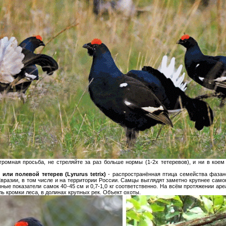
ромная просьба, не стреляйте за раз больше нормы (1-2х тетеревов), и ни в кое
́ч или полевой тетерев (Lyrurus tetrix)
- распространённая птица семейства фазан
Евразии, в том числе и на территории России. Самцы выглядят заметно крупнее самок
гичные показатели самок 40-45 см и 0,7-1,0 кг соответственно. На всём протяжении а
ь кромки леса, в долинах крупных рек. Объект охоты.