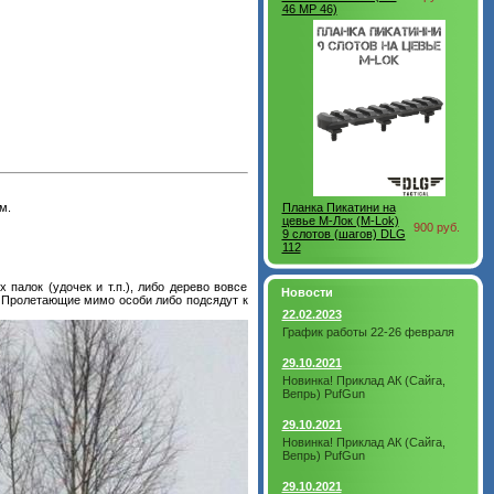
46 МР 46)
м.
Планка Пикатини на
цевье М-Лок (M-Lok)
900 руб.
9 слотов (шагов) DLG
112
палок (удочек и т.п.), либо дерево вовсе
Новости
. Пролетающие мимо особи либо подсядут к
22.02.2023
График работы 22-26 февраля
29.10.2021
Новинка! Приклад АК (Сайга,
Вепрь) PufGun
29.10.2021
Новинка! Приклад АК (Сайга,
Вепрь) PufGun
29.10.2021