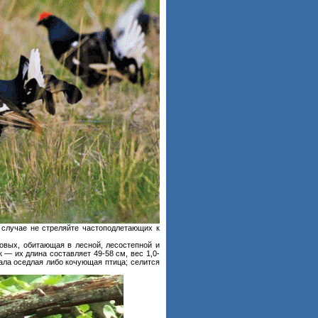
м случае не стреляйте частоподлетающих к
овых, обитающая в лесной, лесостепной и
 — их длина составляет 49-58 см, вес 1,0-
реала оседлая либо кочующая птица; селится