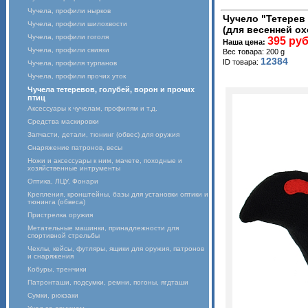
Чучела, профили нырков
Чучело "Тетерев
Чучела, профили шилохвости
(для весенней о
Чучела, профили гоголя
395 руб
Наша цена:
Чучела, профили свиязи
Вес товара: 200 g
12384
ID товара:
Чучела, профиля турпанов
Чучела, профили прочих уток
Чучела тетеревов, голубей, ворон и прочих
птиц
Аксессуары к чучелам, профилям и т.д.
Средства маскировки
Запчасти, детали, тюнинг (обвес) для оружия
Снаряжение патронов, весы
Ножи и аксессуары к ним, мачете, походные и
хозяйственные интрументы
Оптика, ЛЦУ, Фонари
Крепления, кронштейны, базы для установки оптики и
тюнинга (обвеса)
Пристрелка оружия
Метательные машинки, принадлежности для
спортивной стрельбы
Чехлы, кейсы, футляры, ящики для оружия, патронов
и снаряжения
Кобуры, тренчики
Патронташи, подсумки, ремни, погоны, ягдташи
Сумки, рюкзаки