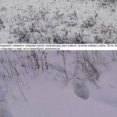
толщиной снежного покрова около полуметра) расставьте чучела поверх снега. Есть 
 подсядут к ним, но и попробуют залуниться.