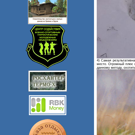
4) Самая результативна
место. Огромный плюс в
данному методу, охотить