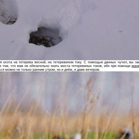
я охота на тетерева весной, на тетеревином току. С помощью данных чучел, вы з
 том, что вам не обязательно знать места тетеревиных токов, ибо при помощи
ман
ся можно не только ранним утром, но и днём, и даже вечером.