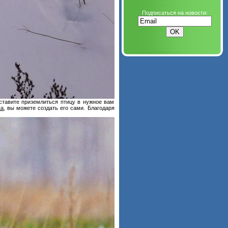
Подписаться на новости:
аставите приземлиться птицу в нужное вам
ка
, вы можете создать его сами. Благодаря