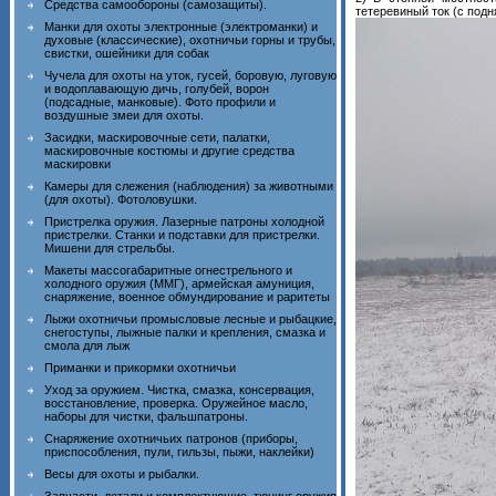
Средства самообороны (самозащиты).
тетеревиный ток (с под
Манки для охоты электронные (электроманки) и
духовые (классические), охотничьи горны и трубы,
свистки, ошейники для собак
Чучела для охоты на уток, гусей, боровую, луговую
и водоплавающую дичь, голубей, ворон
(подсадные, манковые). Фото профили и
воздушные змеи для охоты.
Засидки, маскировочные сети, палатки,
маскировочные костюмы и другие средства
маскировки
Камеры для слежения (наблюдения) за животными
(для охоты). Фотоловушки.
Пристрелка оружия. Лазерные патроны холодной
пристрелки. Станки и подставки для пристрелки.
Мишени для стрельбы.
Макеты массогабаритные огнестрельного и
холодного оружия (ММГ), армейская амуниция,
снаряжение, военное обмундирование и раритеты
Лыжи охотничьи промысловые лесные и рыбацкие,
снегоступы, лыжные палки и крепления, смазка и
смола для лыж
Приманки и прикормки охотничьи
Уход за оружием. Чистка, смазка, консервация,
восстановление, проверка. Оружейное масло,
наборы для чистки, фальшпатроны.
Снаряжение охотничьих патронов (приборы,
приспособления, пули, гильзы, пыжи, наклейки)
Весы для охоты и рыбалки.