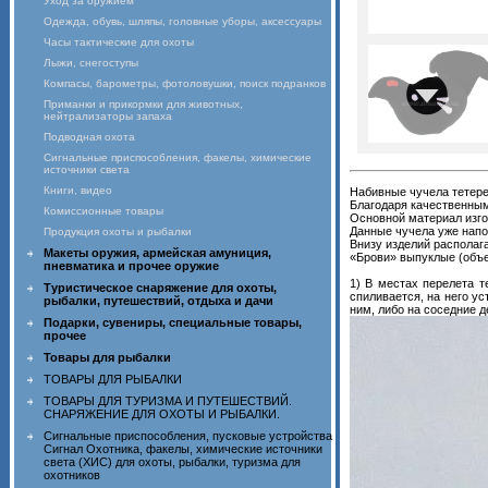
Уход за оружием
Одежда, обувь, шляпы, головные уборы, аксессуары
Часы тактические для охоты
Лыжи, снегоступы
Компасы, барометры, фотоловушки, поиск подранков
Приманки и прикормки для животных,
нейтрализаторы запаха
Подводная охота
Сигнальные приспособления, факелы, химические
источники света
Книги, видео
Набивные чучела тетере
Благодаря качественны
Комиссионные товары
Основной материал изго
Данные чучела уже напо
Продукция охоты и рыбалки
Внизу изделий располага
Макеты оружия, армейская амуниция,
«Брови» выпуклые (объ
пневматика и прочее оружие
1) В местах перелета т
Туристическое снаряжение для охоты,
спиливается, на него у
рыбалки, путешествий, отдыха и дачи
ним, либо на соседние д
Подарки, сувениры, специальные товары,
прочее
Товары для рыбалки
ТОВАРЫ ДЛЯ РЫБАЛКИ
ТОВАРЫ ДЛЯ ТУРИЗМА И ПУТЕШЕСТВИЙ.
СНАРЯЖЕНИЕ ДЛЯ ОХОТЫ И РЫБАЛКИ.
Сигнальные приспособления, пусковые устройства
Сигнал Охотника, факелы, химические источники
света (ХИС) для охоты, рыбалки, туризма для
охотников