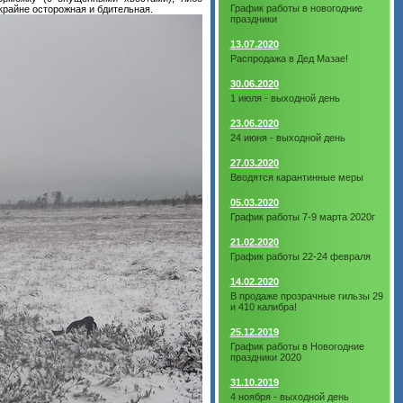
График работы в новогодние
 крайне осторожная и бдительная.
праздники
13.07.2020
Распродажа в Дед Мазае!
30.06.2020
1 июля - выходной день
23.06.2020
24 июня - выходной день
27.03.2020
Вводятся карантинные меры
05.03.2020
График работы 7-9 марта 2020г
21.02.2020
График работы 22-24 февраля
14.02.2020
В продаже прозрачные гильзы 29
и 410 калибра!
25.12.2019
График работы в Новогодние
праздники 2020
31.10.2019
4 ноября - выходной день