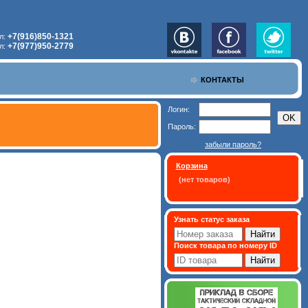
+7(916)850-1321
л:
+7(977)950-2779
л:
КОНТАКТЫ
Логин:
Пароль:
забыли пароль?
Корзина
(нет товаров)
Узнать статус заказа
Поиск товара по номеру ID