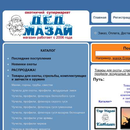
Главная
Регистрац
Заказ, Оплата, Доста
Пои
КАТАЛОГ
Например,
манок Егер
Последние поступления
Новинки охоты
РАСПРОДАЖА!
Товары для охоты, стр
профили, воздушные з
Товары для охоты, стрельбы, комплектующие
Путь:
и запчасти к оружию
Манки, горны, трубы, свистки
Това
ох
Чучела для охоты, профили, воздушные змеи
стр
компл
Чучела, профили, флюгера белолобого гуся
и зап
Чучела, профили, флюгера серого гуся
Каталог>
ор
Чучела, профили, флюгера гуся гуменника
Чучела, профили, флюгера гуся казарка белощекая
Чучела, профили утки кряквы
Чучела, профили чирков
Чучела и профили чернети