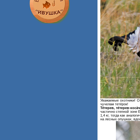
Уважаемые охотники! Ог
чучелам тетёрок!
Те́терев, те́терев-коса
частично степной зоне 
1,4 кг, тогда как анало
на лесных опушках, вдол