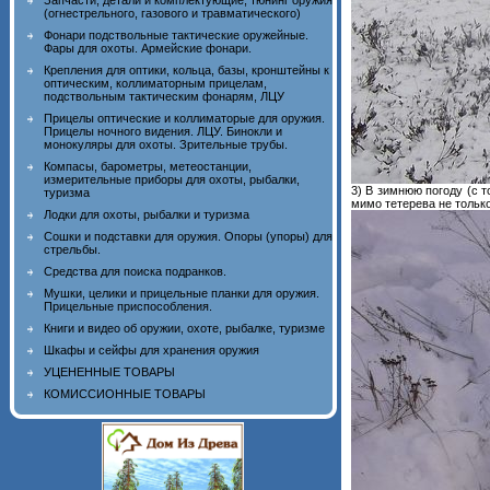
Запчасти, детали и комплектующие, тюнинг оружия
(огнестрельного, газового и травматического)
Фонари подствольные тактические оружейные.
Фары для охоты. Армейские фонари.
Крепления для оптики, кольца, базы, кронштейны к
оптическим, коллиматорным прицелам,
подствольным тактическим фонарям, ЛЦУ
Прицелы оптические и коллиматорые для оружия.
Прицелы ночного видения. ЛЦУ. Бинокли и
монокуляры для охоты. Зрительные трубы.
Компасы, барометры, метеостанции,
измерительные приборы для охоты, рыбалки,
3) В зимнюю погоду (с 
туризма
мимо тетерева не только
Лодки для охоты, рыбалки и туризма
Сошки и подставки для оружия. Опоры (упоры) для
стрельбы.
Средства для поиска подранков.
Мушки, целики и прицельные планки для оружия.
Прицельные приспособления.
Книги и видео об оружии, охоте, рыбалке, туризме
Шкафы и сейфы для хранения оружия
УЦЕНЕННЫЕ ТОВАРЫ
КОМИССИОННЫЕ ТОВАРЫ