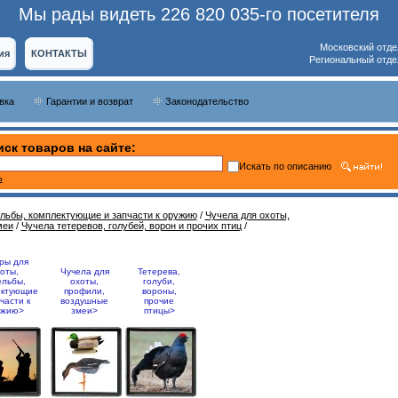
Мы рады видеть 226 820 035-го посетителя
Московский отде
ия
КОНТАКТЫ
Региональный отде
вка
Гарантии и возврат
Законодательство
ск товаров на сайте:
Искать по описанию
ь
ельбы, комплектующие и запчасти к оружию
/
Чучела для охоты,
меи
/
Чучела тетеревов, голубей, ворон и прочих птиц
/
ры для
оты,
Чучела для
Тетерева,
ельбы,
охоты,
голуби,
ектующие
профили,
вороны,
части к
воздушные
прочие
ужию>
змеи>
птицы>