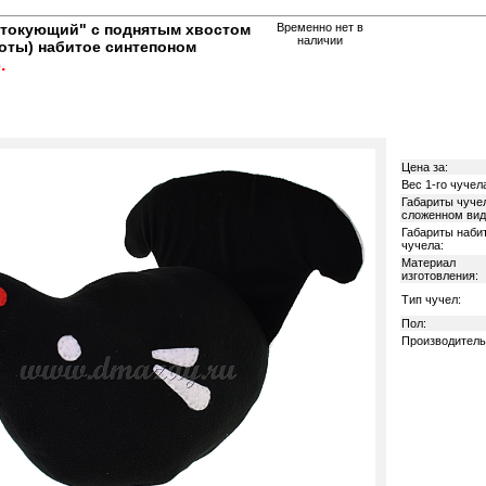
 токующий" с поднятым хвостом
Временно нет в
наличии
хоты) набитое синтепоном
.
Цена за:
Вес 1-го чучел
Габариты чуче
сложенном вид
Габариты наби
чучела:
Материал
изготовления:
Тип чучел:
Пол:
Производитель