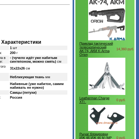
Характеристики
Приклад тактический
телескопический
1
шт
14,360 руб.
АК-74, АКМ K-Arma
а:
200
г
Orion
ла в
- (чучело идёт уже набитым
е:
синтепоном, можно смять)
см
того
31х22х26
см
Небликующая ткань
мм
Набивные (уже набитое, самим
набивать не нужно)
Самцы (петухи)
:
Россия
Leatherman Charge
0 руб.
XTi .
Рычаг блокировки
ИЖ 46 ИЖ 46 М (МР
0 руб.