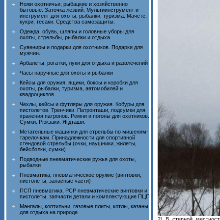
Ножи охотничьи, рыбацкие и хозяйственно
бытовые. Заточка лезвий. Мультиинструмент и
инструмент для охоты, рыбалки, туризма. Мачете,
кукри, тесаки. Средства самозащиты.
Одежда, обувь, шляпы и головные уборы для
охоты, стрельбы, рыбалки и отдыха.
Сувениры и подарки для охотников. Подарки для
мужчин.
Арбалеты, рогатки, луки для отдыха и развлечений
Часы наручные для охоты и рыбалки
Кейсы для оружия, ящики, боксы и коробки для
охоты, рыбалки, туризма, автомобилей и
квадроциклов
Чехлы, кейсы и футляры для оружия. Кобуры для
пистолетов. Тренчики. Патронташи, подсумки для
хранения патронов. Ремни и погоны для охотников.
Сумки. Рюкзаки. Ягдташи.
Метательные машинки для стрельбы по мишеням-
тарелочкам. Принадлежности для спортивной
стендовой стрельбы (очки, наушники, жилеты,
бейсболки, сумки)
Подводные пневматические ружья для охоты,
рыбалки
Пневматика, пневматическое оружие (винтовки,
пистолеты, запасные части)
ПСП пневматика, PCP пневматические винтовки и
пистолеты, запчасти детали и комплектующие ПЦП
Мангалы, коптильни, газовые плиты, котлы, казаны
для отдыха на природе
2) В степной местнос