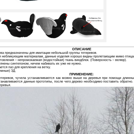
ОПИСАНИЕ
ва предназначены для имитации небольшой группы тетеревов.
м небликующим материалам, данные изделия хорошо видны пролетающим мимо птица
товления – непромокаемая (водостойкая) ткань виндблок. (Поверхность – велюр).
лнены синтепоном, ничем набивать их уже не нужно.
ется паз для крепления на ветку.
емные) 3Д.
ПРИМЕНЕНИЕ:
етеревов, чучела устанавливаются как можно выше на деревья при помощи длинных 
станавливаются данные прототипы, после чего дерево необходимо поставить обратно
еревья.