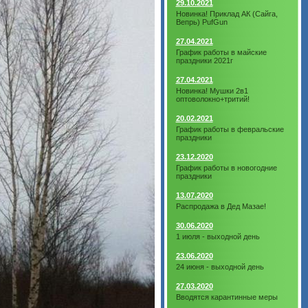
29.10.2021
Новинка! Приклад АК (Сайга,
Вепрь) PufGun
27.04.2021
График работы в майские
праздники 2021г
27.04.2021
Новинка! Мушки 2в1
оптоволокно+тритий!
20.02.2021
График работы в февральские
праздники
23.12.2020
График работы в новогодние
праздники
13.07.2020
Распродажа в Дед Мазае!
30.06.2020
1 июля - выходной день
23.06.2020
24 июня - выходной день
27.03.2020
Вводятся карантинные меры