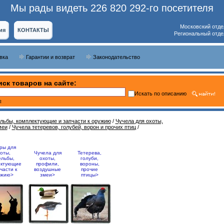
Мы рады видеть 226 820 292-го посетителя
Московский отде
ия
КОНТАКТЫ
Региональный отде
вка
Гарантии и возврат
Законодательство
ск товаров на сайте:
Искать по описанию
ь
ельбы, комплектующие и запчасти к оружию
/
Чучела для охоты,
меи
/
Чучела тетеревов, голубей, ворон и прочих птиц
/
ры для
оты,
Чучела для
Тетерева,
ельбы,
охоты,
голуби,
ектующие
профили,
вороны,
части к
воздушные
прочие
ужию>
змеи>
птицы>