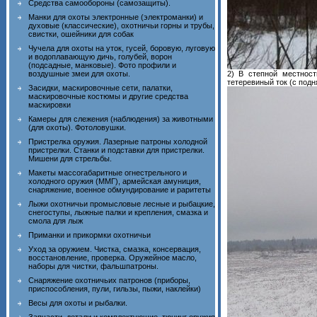
Средства самообороны (самозащиты).
Манки для охоты электронные (электроманки) и
духовые (классические), охотничьи горны и трубы,
свистки, ошейники для собак
Чучела для охоты на уток, гусей, боровую, луговую
и водоплавающую дичь, голубей, ворон
(подсадные, манковые). Фото профили и
воздушные змеи для охоты.
2) В степной местнос
тетеревиный ток (с под
Засидки, маскировочные сети, палатки,
маскировочные костюмы и другие средства
маскировки
Камеры для слежения (наблюдения) за животными
(для охоты). Фотоловушки.
Пристрелка оружия. Лазерные патроны холодной
пристрелки. Станки и подставки для пристрелки.
Мишени для стрельбы.
Макеты массогабаритные огнестрельного и
холодного оружия (ММГ), армейская амуниция,
снаряжение, военное обмундирование и раритеты
Лыжи охотничьи промысловые лесные и рыбацкие,
снегоступы, лыжные палки и крепления, смазка и
смола для лыж
Приманки и прикормки охотничьи
Уход за оружием. Чистка, смазка, консервация,
восстановление, проверка. Оружейное масло,
наборы для чистки, фальшпатроны.
Снаряжение охотничьих патронов (приборы,
приспособления, пули, гильзы, пыжи, наклейки)
Весы для охоты и рыбалки.