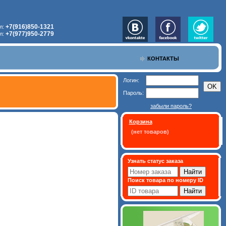
+7(916)850-1321
л:
+7(977)950-2779
л:
КОНТАКТЫ
Логин:
Пароль:
забыли пароль?
Корзина
(нет товаров)
Узнать статус заказа
Поиск товара по номеру ID