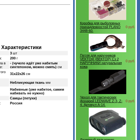
Коробка для рыболовных
принадлежностей PLANO
0 руб.
3448-60.
Характеристики
3
шт
Петля для наручников
а:
200
г
VEKTOR (ВЕКТОР) Сз 2
0 руб.
НАРУЧНИКИ натуральная
ла в
- (чучело идёт уже набитым
кожа
е:
синтепоном, можно смять)
см
того
31х22х26
см
Небликующая ткань
мм
Набивные (уже набитое, самим
набивать не нужно)
Чехол для тактических
Самцы (петухи)
фонарей LEDWAVE Z-3, Z-
0 руб.
:
Россия
4. Артикул А-14.
Лазерный дальномер