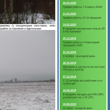
05.03.2020
График работы 7-9 марта 2020г
21.02.2020
График работы 22-24 февраля
14.02.2020
ормёжку (с опущенными хвостами), либо
 крайне осторожная и бдительная.
В продаже прозрачные гильзы 29
и 410 калибра!
25.12.2019
График работы в Новогодние
праздники 2020
31.10.2019
4 ноября - выходной день
28.10.2019
Магазины и запчасти на пистолет
ГРОЗА и ХОРХЕ
07.10.2019
С 12 октября мы работаем и по
субботам!
16.09.2019
В продаже насадка для ИЖ (МР)
усиленный чок 1.25 (XF)
10.06.2019
12 июня - входной день