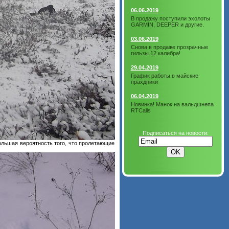
06.06.2019
В продажу поступили эхолоты
GARMIN, DEEPER и другие.
03.06.2019
Снова в продаже прозрачные
гильзы 12 калибра!
29.04.2019
График работы в майские
прахдники
06.04.2019
Новинка! Манок на вальдшнепа
RTCalls
Подписаться на новости:
большая вероятность того, что пролетающие