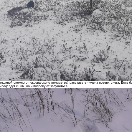
толщиной снежного покрова около полуметра) расставьте чучела поверх снега. Есть 
 подсядут к ним, но и попробуют залуниться.