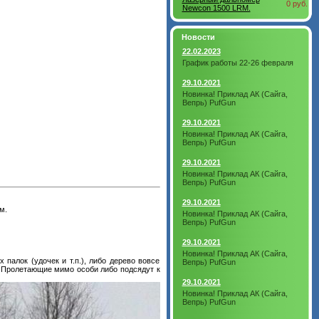
0 руб.
Newcon 1500 LRM.
Новости
22.02.2023
График работы 22-26 февраля
29.10.2021
Новинка! Приклад АК (Сайга,
Вепрь) PufGun
29.10.2021
Новинка! Приклад АК (Сайга,
Вепрь) PufGun
29.10.2021
Новинка! Приклад АК (Сайга,
Вепрь) PufGun
29.10.2021
м.
Новинка! Приклад АК (Сайга,
Вепрь) PufGun
29.10.2021
Новинка! Приклад АК (Сайга,
палок (удочек и т.п.), либо дерево вовсе
Вепрь) PufGun
. Пролетающие мимо особи либо подсядут к
29.10.2021
Новинка! Приклад АК (Сайга,
Вепрь) PufGun