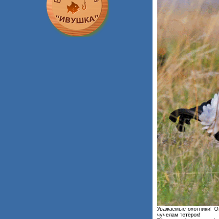
Уважаемые охотники! Ог
чучелам тетёрок!