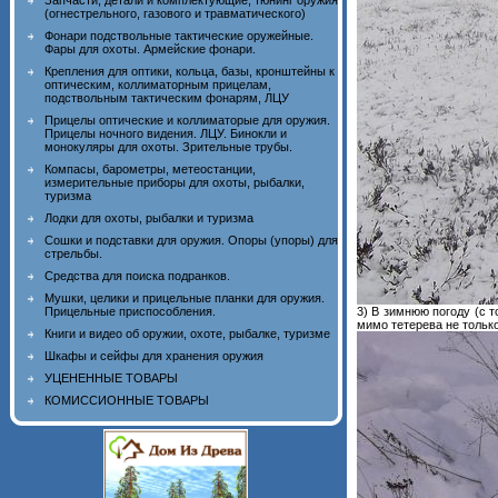
Запчасти, детали и комплектующие, тюнинг оружия
(огнестрельного, газового и травматического)
Фонари подствольные тактические оружейные.
Фары для охоты. Армейские фонари.
Крепления для оптики, кольца, базы, кронштейны к
оптическим, коллиматорным прицелам,
подствольным тактическим фонарям, ЛЦУ
Прицелы оптические и коллиматорые для оружия.
Прицелы ночного видения. ЛЦУ. Бинокли и
монокуляры для охоты. Зрительные трубы.
Компасы, барометры, метеостанции,
измерительные приборы для охоты, рыбалки,
туризма
Лодки для охоты, рыбалки и туризма
Сошки и подставки для оружия. Опоры (упоры) для
стрельбы.
Средства для поиска подранков.
Мушки, целики и прицельные планки для оружия.
Прицельные приспособления.
3) В зимнюю погоду (с 
мимо тетерева не только
Книги и видео об оружии, охоте, рыбалке, туризме
Шкафы и сейфы для хранения оружия
УЦЕНЕННЫЕ ТОВАРЫ
КОМИССИОННЫЕ ТОВАРЫ