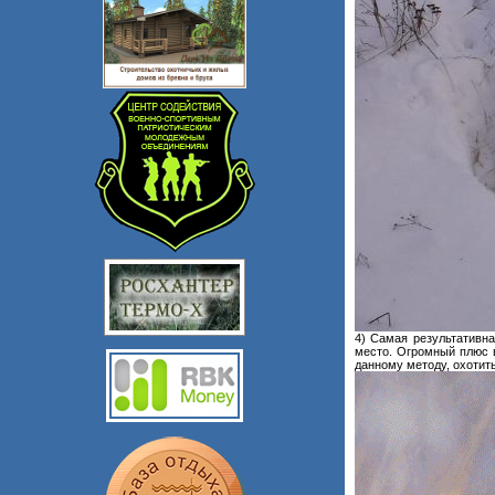
4) Самая результативна
место. Огромный плюс в
данному методу, охотить