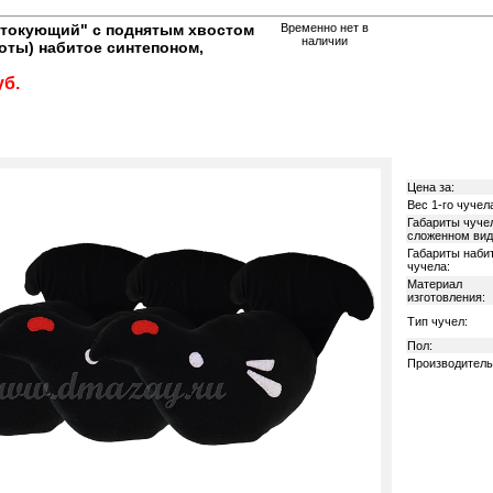
 токующий" с поднятым хвостом
Временно нет в
наличии
оты) набитое синтепоном,
уб.
Цена за:
Вес 1-го чучел
Габариты чуче
сложенном вид
Габариты наби
чучела:
Материал
изготовления:
Тип чучел:
Пол:
Производитель