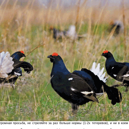
ромная просьба, не стреляйте за раз больше нормы (1-2х тетеревов), и ни в кое