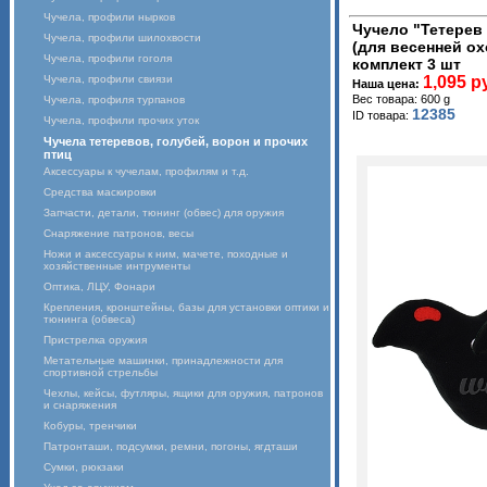
Чучела, профили нырков
Чучело "Тетерев
Чучела, профили шилохвости
(для весенней ох
Чучела, профили гоголя
комплект 3 шт
Чучела, профили свиязи
1,095 р
Наша цена:
Вес товара: 600 g
Чучела, профиля турпанов
12385
ID товара:
Чучела, профили прочих уток
Чучела тетеревов, голубей, ворон и прочих
птиц
Аксессуары к чучелам, профилям и т.д.
Средства маскировки
Запчасти, детали, тюнинг (обвес) для оружия
Снаряжение патронов, весы
Ножи и аксессуары к ним, мачете, походные и
хозяйственные интрументы
Оптика, ЛЦУ, Фонари
Крепления, кронштейны, базы для установки оптики и
тюнинга (обвеса)
Пристрелка оружия
Метательные машинки, принадлежности для
спортивной стрельбы
Чехлы, кейсы, футляры, ящики для оружия, патронов
и снаряжения
Кобуры, тренчики
Патронташи, подсумки, ремни, погоны, ягдташи
Сумки, рюкзаки