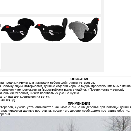
ОПИСАНИЕ
ва предназначены для имитации небольшой группы тетеревов.
м небликующим материалам, данные изделия хорошо видны пролетающим мимо птица
товления – непромокаемая (водостойкая) ткань виндблок. (Поверхность – велюр).
лнены синтепоном, ничем набивать их уже не нужно.
ется паз для крепления на ветку.
емные) 3Д.
ПРИМЕНЕНИЕ:
етеревов, чучела устанавливаются как можно выше на деревья при помощи длинных 
станавливаются данные прототипы, после чего дерево необходимо поставить обратно
еревья.