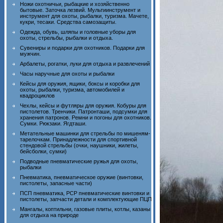
Ножи охотничьи, рыбацкие и хозяйственно
бытовые. Заточка лезвий. Мультиинструмент и
инструмент для охоты, рыбалки, туризма. Мачете,
кукри, тесаки. Средства самозащиты.
Одежда, обувь, шляпы и головные уборы для
охоты, стрельбы, рыбалки и отдыха.
Сувениры и подарки для охотников. Подарки для
мужчин.
Арбалеты, рогатки, луки для отдыха и развлечений
Часы наручные для охоты и рыбалки
Кейсы для оружия, ящики, боксы и коробки для
охоты, рыбалки, туризма, автомобилей и
квадроциклов
Чехлы, кейсы и футляры для оружия. Кобуры для
пистолетов. Тренчики. Патронташи, подсумки для
хранения патронов. Ремни и погоны для охотников.
Сумки. Рюкзаки. Ягдташи.
Метательные машинки для стрельбы по мишеням-
тарелочкам. Принадлежности для спортивной
стендовой стрельбы (очки, наушники, жилеты,
бейсболки, сумки)
Подводные пневматические ружья для охоты,
рыбалки
Пневматика, пневматическое оружие (винтовки,
пистолеты, запасные части)
ПСП пневматика, PCP пневматические винтовки и
пистолеты, запчасти детали и комплектующие ПЦП
Мангалы, коптильни, газовые плиты, котлы, казаны
для отдыха на природе