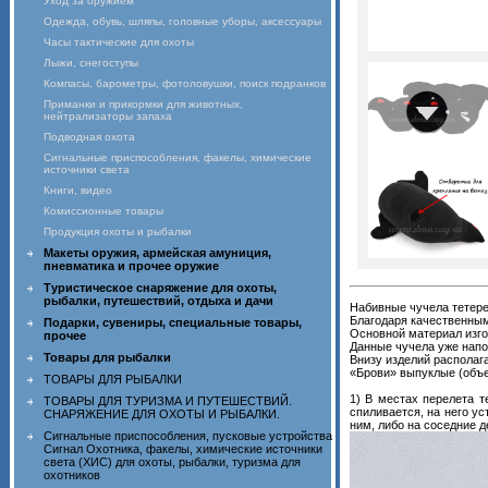
Уход за оружием
Одежда, обувь, шляпы, головные уборы, аксессуары
Часы тактические для охоты
Лыжи, снегоступы
Компасы, барометры, фотоловушки, поиск подранков
Приманки и прикормки для животных,
нейтрализаторы запаха
Подводная охота
Сигнальные приспособления, факелы, химические
источники света
Книги, видео
Комиссионные товары
Продукция охоты и рыбалки
Макеты оружия, армейская амуниция,
пневматика и прочее оружие
Туристическое снаряжение для охоты,
рыбалки, путешествий, отдыха и дачи
Набивные чучела тетере
Благодаря качественны
Подарки, сувениры, специальные товары,
Основной материал изго
прочее
Данные чучела уже напо
Товары для рыбалки
Внизу изделий располага
«Брови» выпуклые (объ
ТОВАРЫ ДЛЯ РЫБАЛКИ
1) В местах перелета т
ТОВАРЫ ДЛЯ ТУРИЗМА И ПУТЕШЕСТВИЙ.
спиливается, на него у
СНАРЯЖЕНИЕ ДЛЯ ОХОТЫ И РЫБАЛКИ.
ним, либо на соседние д
Сигнальные приспособления, пусковые устройства
Сигнал Охотника, факелы, химические источники
света (ХИС) для охоты, рыбалки, туризма для
охотников