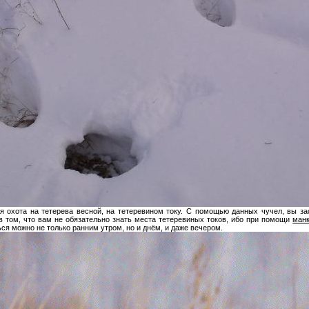
я охота на тетерева весной, на тетеревином току. С помощью данных чучел, вы з
 том, что вам не обязательно знать места тетеревиных токов, ибо при помощи
ман
ся можно не только ранним утром, но и днём, и даже вечером.