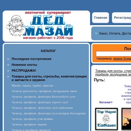
Главная
Регистрац
Заказ, Оплата, Доста
Пои
КАТАЛОГ
Например,
манок Егер
Последние поступления
Новинки охоты
РАСПРОДАЖА!
Товары для охоты, стр
профили, воздушные з
Товары для охоты, стрельбы, комплектующие
Путь:
и запчасти к оружию
Манки, горны, трубы, свистки
Това
ох
Чучела для охоты, профили, воздушные змеи
стр
компл
Чучела, профили, флюгера белолобого гуся
и зап
Чучела, профили, флюгера серого гуся
Каталог>
ор
Чучела, профили, флюгера гуся гуменника
Чучела, профили, флюгера гуся казарка белощекая
Чучела, профили утки кряквы
Чучела, профили чирков
Чучела и профили чернети