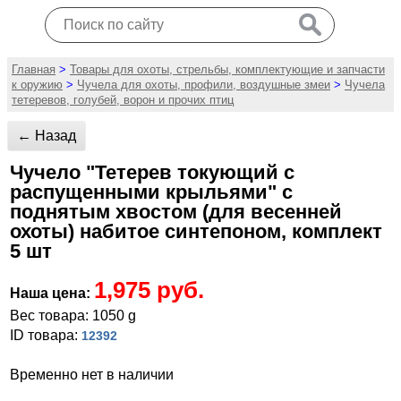
Главная
>
Товары для охоты, стрельбы, комплектующие и запчасти
к оружию
>
Чучела для охоты, профили, воздушные змеи
>
Чучела
тетеревов, голубей, ворон и прочих птиц
← Назад
Чучело "Тетерев токующий с
распущенными крыльями" с
поднятым хвостом (для весенней
охоты) набитое синтепоном, комплект
5 шт
1,975 руб.
Наша цена:
Вес товара: 1050 g
ID товара:
12392
Временно нет в наличии