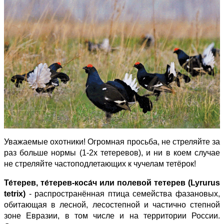
Уважаемые охотники! Огромная просьба, не стреляйте за
раз больше нормы (1-2х тетеревов), и ни в коем случае
не стреляйте частоподлетающих к чучелам тетёрок!
Те́терев, те́терев-коса́ч или полевой тетерев (Lyrurus
tetrix)
- распространённая птица семейства фазановых,
обитающая в лесной, лесостепной и частично степной
зоне Евразии, в том числе и на территории России.