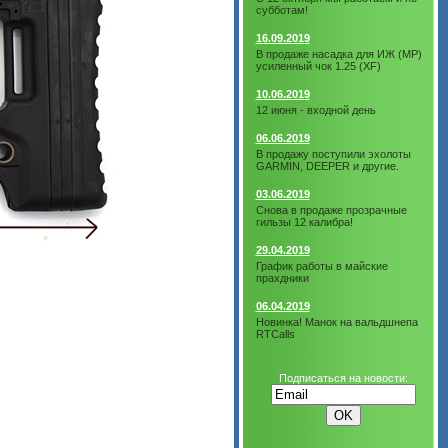
субботам!
16.09.2019
В продаже насадка для ИЖ (МР)
усиленный чок 1.25 (XF)
10.06.2019
12 июня - входной день
06.06.2019
В продажу поступили эхолоты
GARMIN, DEEPER и другие.
03.06.2019
Снова в продаже прозрачные
гильзы 12 калибра!
29.04.2019
График работы в майские
прахдники
06.04.2019
Новинка! Манок на вальдшнепа
RTCalls
Подписаться на новости: