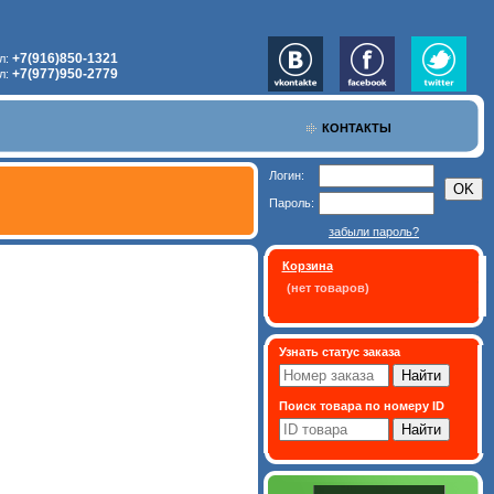
+7(916)850-1321
л:
+7(977)950-2779
л:
КОНТАКТЫ
Логин:
Пароль:
забыли пароль?
Корзина
(нет товаров)
Узнать статус заказа
Поиск товара по номеру ID