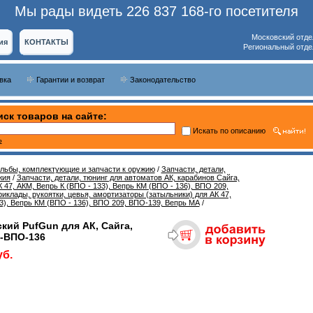
Мы рады видеть 226 837 168-го посетителя
Московский отде
ия
КОНТАКТЫ
Региональный отде
вка
Гарантии и возврат
Законодательство
ск товаров на сайте:
Искать по описанию
ь
ельбы, комплектующие и запчасти к оружию
/
Запчасти, детали,
жия
/
Запчасти, детали, тюнинг для автоматов АК, карабинов Сайга,
 47, АКМ, Вепрь К (ВПО - 133), Вепрь КМ (ВПО - 136), ВПО 209,
иклады, рукоятки, цевья, амортизаторы (затыльники) для АК 47,
3), Вепрь КМ (ВПО - 136), ВПО 209, ВПО-139, Вепрь МА
/
кий PufGun для АК, Сайга,
М-ВПО-136
уб.