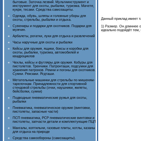
бытовые. Заточка лезвий. Мультиинструмент и
инструмент для охоты, рыбалки, туризма. Мачете,
кукри, тесаки. Средства самозащиты.
Одежда, обувь, шляпы и головные уборы для
Данный приклад имеет т
охоты, стрельбы, рыбалки и отдыха.
Сувениры и подарки для охотников. Подарки для
1) Размер. Он длиннее 
мужчин.
идеально подойдёт тем, 
Арбалеты, рогатки, луки для отдыха и развлечений
Часы наручные для охоты и рыбалки
Кейсы для оружия, ящики, боксы и коробки для
охоты, рыбалки, туризма, автомобилей и
квадроциклов
Чехлы, кейсы и футляры для оружия. Кобуры для
пистолетов. Тренчики. Патронташи, подсумки для
хранения патронов. Ремни и погоны для охотников.
Сумки. Рюкзаки. Ягдташи.
Метательные машинки для стрельбы по мишеням-
тарелочкам. Принадлежности для спортивной
стендовой стрельбы (очки, наушники, жилеты,
бейсболки, сумки)
Подводные пневматические ружья для охоты,
рыбалки
Пневматика, пневматическое оружие (винтовки,
пистолеты, запасные части)
ПСП пневматика, PCP пневматические винтовки и
пистолеты, запчасти детали и комплектующие ПЦП
Мангалы, коптильни, газовые плиты, котлы, казаны
для отдыха на природе
Средства самообороны (самозащиты).