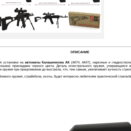
ОПИСАНИЕ
ля установки на
автоматы Калашникова АК
(АК74, АК47), нарезные и гладкоство
рными) прикладами черного цвета. Деталь огнестрельного оружия, упирающаяся в
 оружия при прицеливании до выстрела, что, тем самым, увеличивает кучность стрел
боевого оружия, страйкбола, охоты, будет интересно любителям практической стрельб