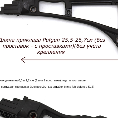
я длины на 0,6 и 1,2 см (1 или 2 проставки), идут в комплекте.
 порта для крепления быстросъёмных антабок (типа fab-defense SLS)