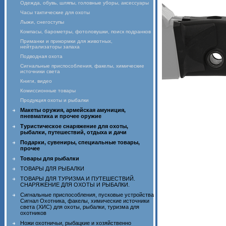
Одежда, обувь, шляпы, головные уборы, аксессуары
Часы тактические для охоты
Лыжи, снегоступы
Компасы, барометры, фотоловушки, поиск подранков
Приманки и прикормки для животных,
нейтрализаторы запаха
Подводная охота
Сигнальные приспособления, факелы, химические
источники света
Книги, видео
Комиссионные товары
Продукция охоты и рыбалки
Макеты оружия, армейская амуниция,
пневматика и прочее оружие
Туристическое снаряжение для охоты,
рыбалки, путешествий, отдыха и дачи
Подарки, сувениры, специальные товары,
прочее
Товары для рыбалки
ТОВАРЫ ДЛЯ РЫБАЛКИ
ТОВАРЫ ДЛЯ ТУРИЗМА И ПУТЕШЕСТВИЙ.
СНАРЯЖЕНИЕ ДЛЯ ОХОТЫ И РЫБАЛКИ.
Сигнальные приспособления, пусковые устройства
Сигнал Охотника, факелы, химические источники
света (ХИС) для охоты, рыбалки, туризма для
охотников
Ножи охотничьи, рыбацкие и хозяйственно