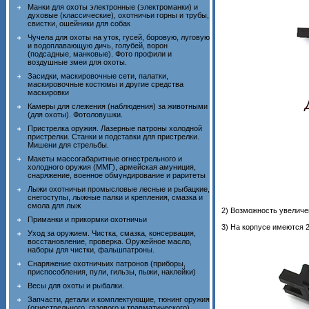
Манки для охоты электронные (электроманки) и
духовые (классические), охотничьи горны и трубы,
свистки, ошейники для собак
Чучела для охоты на уток, гусей, боровую, луговую
и водоплавающую дичь, голубей, ворон
(подсадные, манковые). Фото профили и
воздушные змеи для охоты.
Засидки, маскировочные сети, палатки,
маскировочные костюмы и другие средства
маскировки
Камеры для слежения (наблюдения) за животными
(для охоты). Фотоловушки.
Пристрелка оружия. Лазерные патроны холодной
пристрелки. Станки и подставки для пристрелки.
Мишени для стрельбы.
Макеты массогабаритные огнестрельного и
холодного оружия (ММГ), армейская амуниция,
снаряжение, военное обмундирование и раритеты
Лыжи охотничьи промысловые лесные и рыбацкие,
снегоступы, лыжные палки и крепления, смазка и
смола для лыж
2) Возможность увеличени
Приманки и прикормки охотничьи
3) На корпусе имеются 2
Уход за оружием. Чистка, смазка, консервация,
восстановление, проверка. Оружейное масло,
наборы для чистки, фальшпатроны.
Снаряжение охотничьих патронов (приборы,
приспособления, пули, гильзы, пыжи, наклейки)
Весы для охоты и рыбалки.
Запчасти, детали и комплектующие, тюнинг оружия
(огнестрельного, газового и травматического)