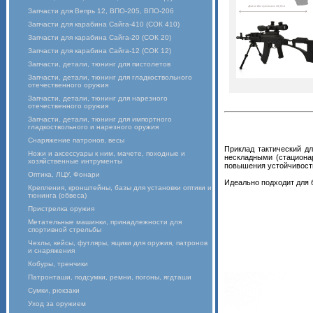
Запчасти для Вепрь 12, ВПО-205, ВПО-206
Запчасти для карабина Сайга-410 (СОК 410)
Запчасти для карабина Сайга-20 (СОК 20)
Запчасти для карабина Сайга-12 (СОК 12)
Запчасти, детали, тюнинг для пистолетов
Запчасти, детали, тюнинг для гладкоствольного
отечественного оружия
Запчасти, детали, тюнинг для нарезного
отечественного оружия
Запчасти, детали, тюнинг для импортного
гладкоствольного и нарезного оружия
Снаряжение патронов, весы
Приклад тактический д
Ножи и аксессуары к ним, мачете, походные и
нескладными (стациона
хозяйственные интрументы
повышения устойчивости
Оптика, ЛЦУ, Фонари
Идеально подходит для 
Крепления, кронштейны, базы для установки оптики и
тюнинга (обвеса)
Пристрелка оружия
Метательные машинки, принадлежности для
спортивной стрельбы
Чехлы, кейсы, футляры, ящики для оружия, патронов
и снаряжения
Кобуры, тренчики
Патронташи, подсумки, ремни, погоны, ягдташи
Сумки, рюкзаки
Уход за оружием