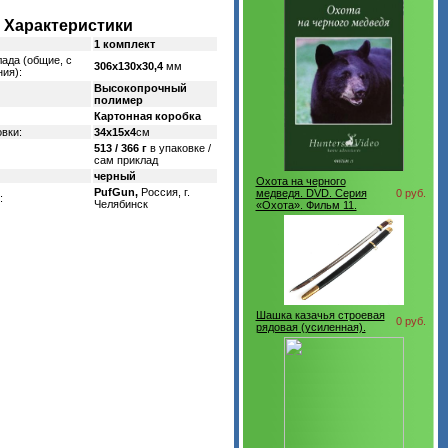
Характеристики
1 комплект
ада (общие, с
306х130х30,4
мм
ия):
Высокопрочный
полимер
Картонная коробка
вки:
34х15х4
см
513 / 366 г
в упаковке /
сам приклад
черный
Охота на черного
PufGun,
Россия, г.
медведя. DVD. Серия
0 руб.
:
Челябинск
«Охота». Фильм 11.
Шашка казачья строевая
0 руб.
рядовая (усиленная).