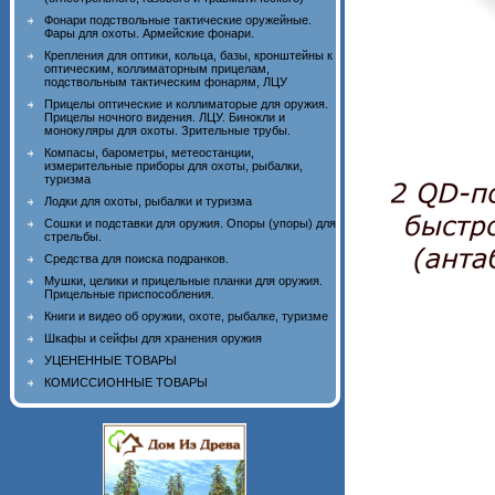
Фонари подствольные тактические оружейные.
Фары для охоты. Армейские фонари.
Крепления для оптики, кольца, базы, кронштейны к
оптическим, коллиматорным прицелам,
подствольным тактическим фонарям, ЛЦУ
Прицелы оптические и коллиматорые для оружия.
Прицелы ночного видения. ЛЦУ. Бинокли и
монокуляры для охоты. Зрительные трубы.
Компасы, барометры, метеостанции,
измерительные приборы для охоты, рыбалки,
туризма
Лодки для охоты, рыбалки и туризма
Сошки и подставки для оружия. Опоры (упоры) для
стрельбы.
Средства для поиска подранков.
Мушки, целики и прицельные планки для оружия.
Прицельные приспособления.
Книги и видео об оружии, охоте, рыбалке, туризме
Шкафы и сейфы для хранения оружия
УЦЕНЕННЫЕ ТОВАРЫ
КОМИССИОННЫЕ ТОВАРЫ