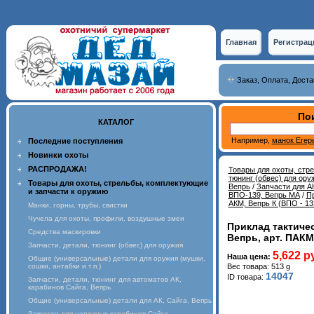
Главная
Регистрац
Заказ, Оплата, Доста
Пои
КАТАЛОГ
Например,
манок Егер
Последние поступления
Новинки охоты
РАСПРОДАЖА!
Товары для охоты, стр
тюнинг (обвес) для ору
Товары для охоты, стрельбы, комплектующие
Вепрь
/
Запчасти для АК
и запчасти к оружию
ВПО-139, Вепрь МА
/
Пр
АКМ, Вепрь К (ВПО - 13
Манки, горны, трубы, свистки
Чучела для охоты, профили, воздушные змеи
Приклад тактичес
Средства маскировки
Вепрь, арт. ПАК
Запчасти, детали, тюнинг (обвес) для оружия
5,622 р
Наша цена:
Общие (универсальные) детали для оружия (мушки,
сошки, антабки и т.п.)
Вес товара: 513 g
14047
ID товара:
Запчасти, детали, тюнинг для автоматов АК,
карабинов Сайга, Вепрь
Общие (универсальные) детали для АК, Сайга, Вепрь
Запчасти для нарезных карабинов Сайга