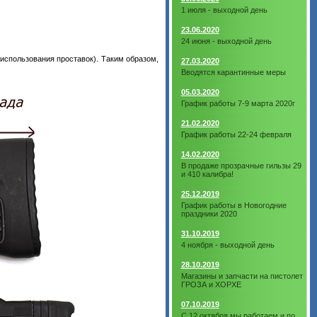
1 июля - выходной день
23.06.2020
24 июня - выходной день
 использования проставок). Таким образом,
27.03.2020
Вводятся карантинные меры
05.03.2020
График работы 7-9 марта 2020г
21.02.2020
График работы 22-24 февраля
14.02.2020
В продаже прозрачные гильзы 29
и 410 калибра!
25.12.2019
График работы в Новогодние
праздники 2020
31.10.2019
4 ноября - выходной день
28.10.2019
Магазины и запчасти на пистолет
ГРОЗА и ХОРХЕ
07.10.2019
С 12 октября мы работаем и по