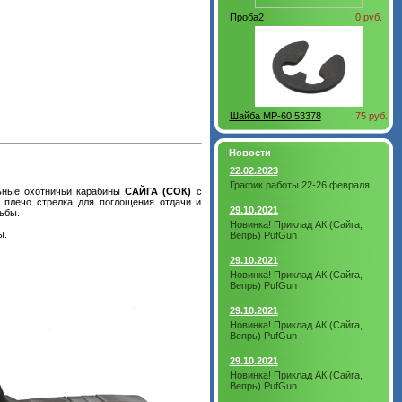
Проба2
0 руб.
Шайба МР-60 53378
75 руб.
Новости
22.02.2023
График работы 22-26 февраля
льные охотничьи карабины
САЙГА (СОК)
с
 плечо стрелка для поглощения отдачи и
29.10.2021
ьбы.
Новинка! Приклад АК (Сайга,
ы.
Вепрь) PufGun
29.10.2021
Новинка! Приклад АК (Сайга,
Вепрь) PufGun
29.10.2021
Новинка! Приклад АК (Сайга,
Вепрь) PufGun
29.10.2021
Новинка! Приклад АК (Сайга,
Вепрь) PufGun