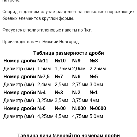
патрона.
Снаряд в данном случае разделен на несколько поражающих
боевых элементов круглой формы.
Фасуется в полиэтиленовые пакеты по
1кг
.
Производитель – г. Нижний Новгород.
Таблица размерности дроби
Номер дроби
№11
№10
№9
№8
Диаметр (мм)
1,5мм
1,75мм
2,0мм
2,25мм
Номер дроби
№7,5
№7
№6
№5
Диаметр (мм)
2,4мм
2,5мм
2,75мм
3,0мм
Номер дроби
№4
№3
№2
№1
Диаметр (мм)
3,25мм
3,5мм
3,75мм
4мм
Номер дроби
№0
№00
№000
№0000
Диаметр (мм)
4,25мм
4,5мм
4,75мм
5,0мм
Таблица дичи (зверей) по номерам дроби