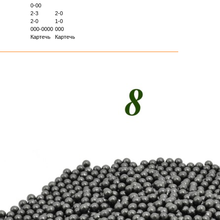
0-00
2-3
2-0
2-0
1-0
000-0000
000
Картечь
Картечь