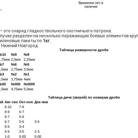
Временно нет в
наличии
.
– это снаряд гладкоствольного охотничьего патрона.
случае разделен на несколько поражающих боевых элементов кру
тиленовые пакеты по
1кг
.
. Нижний Новгород.
Таблица размерности дроби
№10
№9
№8
1,75мм
2,0мм
2,25мм
№7
№6
№5
2,5мм
2,75мм
3,0мм
№3
№2
№1
3,5мм
3,75мм
4мм
№00
№000
№0000
4,5мм
4,75мм
5,0мм
Таблица дичи (зверей) по номерам дроби
ай
Авг-сен
Окт-ноя
Дек-янв
8-10
7-9
8-9
6-7
6-7
5-6
6-7
5-6
3-5
5-6
3-4
5-6
3-5
2-3
1-0
0-00
0-00