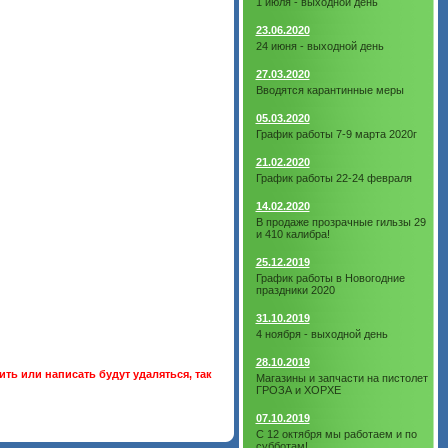
1 июля - выходной день
23.06.2020
24 июня - выходной день
27.03.2020
Вводятся карантинные меры
05.03.2020
График работы 7-9 марта 2020г
21.02.2020
График работы 22-24 февраля
14.02.2020
В продаже прозрачные гильзы 29
и 410 калибра!
25.12.2019
График работы в Новогодние
праздники 2020
31.10.2019
4 ноября - выходной день
28.10.2019
ть или написать будут удаляться, так
Магазины и запчасти на пистолет
ГРОЗА и ХОРХЕ
07.10.2019
С 12 октября мы работаем и по
субботам!