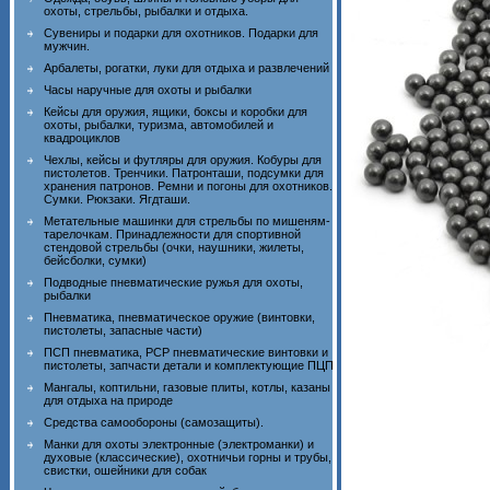
охоты, стрельбы, рыбалки и отдыха.
Сувениры и подарки для охотников. Подарки для
мужчин.
Арбалеты, рогатки, луки для отдыха и развлечений
Часы наручные для охоты и рыбалки
Кейсы для оружия, ящики, боксы и коробки для
охоты, рыбалки, туризма, автомобилей и
квадроциклов
Чехлы, кейсы и футляры для оружия. Кобуры для
пистолетов. Тренчики. Патронташи, подсумки для
хранения патронов. Ремни и погоны для охотников.
Сумки. Рюкзаки. Ягдташи.
Метательные машинки для стрельбы по мишеням-
тарелочкам. Принадлежности для спортивной
стендовой стрельбы (очки, наушники, жилеты,
бейсболки, сумки)
Подводные пневматические ружья для охоты,
рыбалки
Пневматика, пневматическое оружие (винтовки,
пистолеты, запасные части)
ПСП пневматика, PCP пневматические винтовки и
пистолеты, запчасти детали и комплектующие ПЦП
Мангалы, коптильни, газовые плиты, котлы, казаны
для отдыха на природе
Средства самообороны (самозащиты).
Манки для охоты электронные (электроманки) и
духовые (классические), охотничьи горны и трубы,
свистки, ошейники для собак