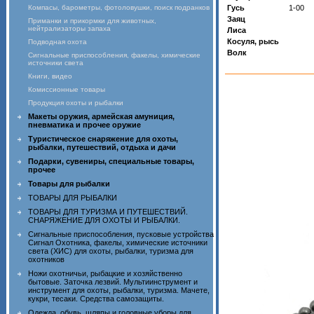
Компасы, барометры, фотоловушки, поиск подранков
Гусь
1-00
Заяц
Приманки и прикормки для животных,
нейтрализаторы запаха
Лиса
Косуля, рысь
Подводная охота
Волк
Сигнальные приспособления, факелы, химические
источники света
Книги, видео
Комиссионные товары
Продукция охоты и рыбалки
Макеты оружия, армейская амуниция,
пневматика и прочее оружие
Туристическое снаряжение для охоты,
рыбалки, путешествий, отдыха и дачи
Подарки, сувениры, специальные товары,
прочее
Товары для рыбалки
ТОВАРЫ ДЛЯ РЫБАЛКИ
ТОВАРЫ ДЛЯ ТУРИЗМА И ПУТЕШЕСТВИЙ.
СНАРЯЖЕНИЕ ДЛЯ ОХОТЫ И РЫБАЛКИ.
Сигнальные приспособления, пусковые устройства
Сигнал Охотника, факелы, химические источники
света (ХИС) для охоты, рыбалки, туризма для
охотников
Ножи охотничьи, рыбацкие и хозяйственно
бытовые. Заточка лезвий. Мультиинструмент и
инструмент для охоты, рыбалки, туризма. Мачете,
кукри, тесаки. Средства самозащиты.
Одежда, обувь, шляпы и головные уборы для