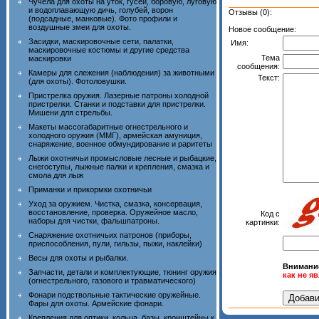
Чучела для охоты на уток, гусей, боровую, луговую
и водоплавающую дичь, голубей, ворон
Отзывы (0):
(подсадные, манковые). Фото профили и
воздушные змеи для охоты.
Новое сообщение:
Засидки, маскировочные сети, палатки,
Имя:
маскировочные костюмы и другие средства
Тема
маскировки
сообщения:
Камеры для слежения (наблюдения) за животными
Текст:
(для охоты). Фотоловушки.
Пристрелка оружия. Лазерные патроны холодной
пристрелки. Станки и подставки для пристрелки.
Мишени для стрельбы.
Макеты массогабаритные огнестрельного и
холодного оружия (ММГ), армейская амуниция,
снаряжение, военное обмундирование и раритеты
Лыжи охотничьи промысловые лесные и рыбацкие,
снегоступы, лыжные палки и крепления, смазка и
смола для лыж
Приманки и прикормки охотничьи
Уход за оружием. Чистка, смазка, консервация,
восстановление, проверка. Оружейное масло,
Код с
наборы для чистки, фальшпатроны.
картинки:
Снаряжение охотничьих патронов (приборы,
приспособления, пули, гильзы, пыжи, наклейки)
Весы для охоты и рыбалки.
Внимани
Запчасти, детали и комплектующие, тюнинг оружия
как не я
(огнестрельного, газового и травматического)
Фонари подствольные тактические оружейные.
Фары для охоты. Армейские фонари.
Крепления для оптики, кольца, базы, кронштейны к