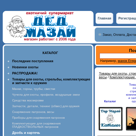
Главная
Регистрац
Заказ, Оплата, Доста
Пои
КАТАЛОГ
Например,
манок Егер
Последние поступления
Новинки охоты
РАСПРОДАЖА!
Товары для охоты, стр
весы
/
Комплектующие
Товары для охоты, стрельбы, комплектующие
и запчасти к оружию
Това
ох
Манки, горны, трубы, свистки
стр
Чучела для охоты, профили, воздушные змеи
компл
и зап
Средства маскировки
Каталог
ор
Запчасти, детали, тюнинг (обвес) для оружия
Снаряжение патронов, весы
Приборы для снаряжения патронов
Комплектующие для снаряжения
ГЛАДКОСТВОЛЬНЫХ патронов
Дробь и картечь