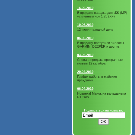
16.09.2019
В продаже насадка для ИЖ (МР)
усиленный чок 1.25 (XF)
10.06.2019
12 июня - входной день
06.06.2019
В продажу поступили эхолоты
GARMIN, DEEPER и другие.
03.06.2019
Снова в продаже прозрачные
гильзы 12 калибра!
29.04.2019
График работы в майские
прахдники
06.04.2019
Новинка! Манок на вальдшнепа
RTCalls
Подписаться на новости: