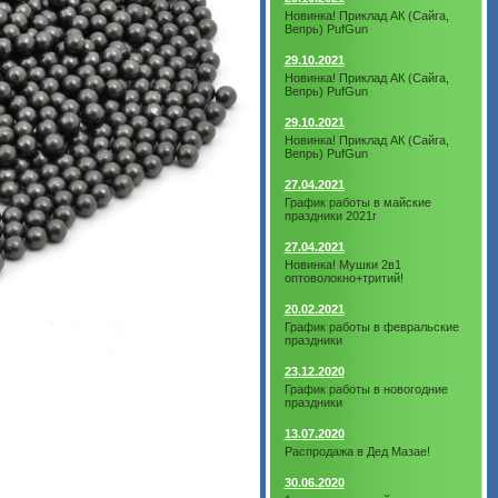
Новинка! Приклад АК (Сайга,
Вепрь) PufGun
29.10.2021
Новинка! Приклад АК (Сайга,
Вепрь) PufGun
29.10.2021
Новинка! Приклад АК (Сайга,
Вепрь) PufGun
27.04.2021
График работы в майские
праздники 2021г
27.04.2021
Новинка! Мушки 2в1
оптоволокно+тритий!
20.02.2021
График работы в февральские
праздники
23.12.2020
График работы в новогодние
праздники
13.07.2020
Распродажа в Дед Мазае!
30.06.2020