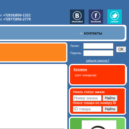
+7(916)850-1321
л:
+7(977)950-2779
л:
КОНТАКТЫ
Логин:
Пароль:
забыли пароль?
Корзина
(нет товаров)
Узнать статус заказа
Поиск товара по номеру ID