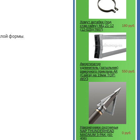
Хомут антабки (под
стар.гайку) МЦ 21-12
180 руб.
(12-025)(7607)
глой формы.
Амортизатор
удлинитель (затыльник)
рамочного приклада АК
550 руб.
(Сайга) на 19мм ТОР-
АКУ3
Наконечники охотничьи
NAP THUNDERHEAD
0 руб.
MAGNUM 3-PAK (60-
406)