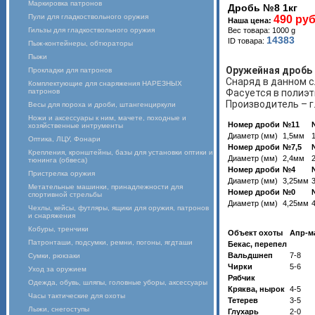
Маркировка патронов
Дробь №8 1кг
Пули для гладкоствольного оружия
490 руб
Наша цена:
Гильзы для гладкоствольного оружия
Вес товара: 1000 g
14383
ID товара:
Пыж-контейнеры, обтюраторы
Пыжи
Оружейная дробь
Прокладки для патронов
Снаряд в данном 
Комплектующие для снаряжения НАРЕЗНЫХ
патронов
Фасуется в полиэ
Производитель – г
Весы для пороха и дроби, штангенциркули
Ножи и аксессуары к ним, мачете, походные и
Номер дроби
№11
хозяйственные интрументы
Диаметр (мм)
1,5мм
Оптика, ЛЦУ, Фонари
Номер дроби
№7,5
Крепления, кронштейны, базы для установки оптики и
Диаметр (мм)
2,4мм
тюнинга (обвеса)
Номер дроби
№4
Пристрелка оружия
Диаметр (мм)
3,25мм
Метательные машинки, принадлежности для
Номер дроби
№0
спортивной стрельбы
Диаметр (мм)
4,25мм
Чехлы, кейсы, футляры, ящики для оружия, патронов
и снаряжения
Кобуры, тренчики
Объект охоты
Апр-м
Патронташи, подсумки, ремни, погоны, ягдташи
Бекас, перепел
Вальдшнеп
7-8
Сумки, рюкзаки
Чирки
5-6
Уход за оружием
Рябчик
Одежда, обувь, шляпы, головные уборы, аксессуары
Кряква, нырок
4-5
Часы тактические для охоты
Тетерев
3-5
Лыжи, снегоступы
Глухарь
2-0