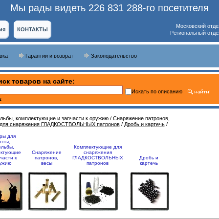
Мы рады видеть 226 831 288-го посетителя
Московский отде
ия
КОНТАКТЫ
Региональный отде
вка
Гарантии и возврат
Законодательство
ск товаров на сайте:
Искать по описанию
ь
ельбы, комплектующие и запчасти к оружию
/
Снаряжение патронов,
 для снаряжения ГЛАДКОСТВОЛЬНЫХ патронов
/
Дробь и картечь
/
ры для
оты,
ельбы,
Комплектующие для
ектующие
Снаряжение
снаряжения
части к
патронов,
ГЛАДКОСТВОЛЬНЫХ
Дробь и
ужию
весы
патронов
картечь