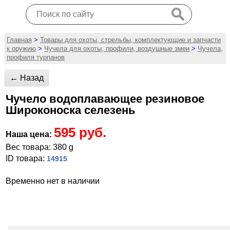
Главная
>
Товары для охоты, стрельбы, комплектующие и запчасти
к оружию
>
Чучела для охоты, профили, воздушные змеи
>
Чучела,
профиля турпанов
← Назад
Чучело водоплавающее резиновое
Широконоска селезень
595 руб.
Наша цена:
Вес товара: 380 g
ID товара:
14915
Временно нет в наличии