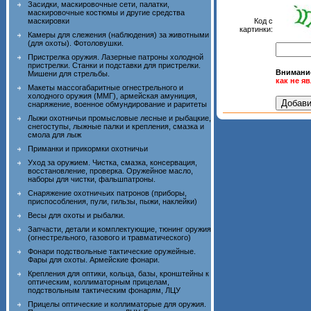
Засидки, маскировочные сети, палатки,
маскировочные костюмы и другие средства
Код с
маскировки
картинки:
Камеры для слежения (наблюдения) за животными
(для охоты). Фотоловушки.
Пристрелка оружия. Лазерные патроны холодной
пристрелки. Станки и подставки для пристрелки.
Внимани
Мишени для стрельбы.
как не я
Макеты массогабаритные огнестрельного и
холодного оружия (ММГ), армейская амуниция,
снаряжение, военное обмундирование и раритеты
Лыжи охотничьи промысловые лесные и рыбацкие,
снегоступы, лыжные палки и крепления, смазка и
смола для лыж
Приманки и прикормки охотничьи
Уход за оружием. Чистка, смазка, консервация,
восстановление, проверка. Оружейное масло,
наборы для чистки, фальшпатроны.
Снаряжение охотничьих патронов (приборы,
приспособления, пули, гильзы, пыжи, наклейки)
Весы для охоты и рыбалки.
Запчасти, детали и комплектующие, тюнинг оружия
(огнестрельного, газового и травматического)
Фонари подствольные тактические оружейные.
Фары для охоты. Армейские фонари.
Крепления для оптики, кольца, базы, кронштейны к
оптическим, коллиматорным прицелам,
подствольным тактическим фонарям, ЛЦУ
Прицелы оптические и коллиматорые для оружия.