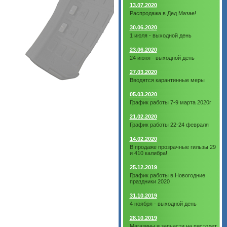
13.07.2020
Распродажа в Дед Мазае!
30.06.2020
1 июля - выходной день
23.06.2020
24 июня - выходной день
27.03.2020
Вводятся карантинные меры
05.03.2020
График работы 7-9 марта 2020г
21.02.2020
График работы 22-24 февраля
14.02.2020
В продаже прозрачные гильзы 29
и 410 калибра!
25.12.2019
График работы в Новогодние
праздники 2020
31.10.2019
4 ноября - выходной день
28.10.2019
Магазины и запчасти на пистолет