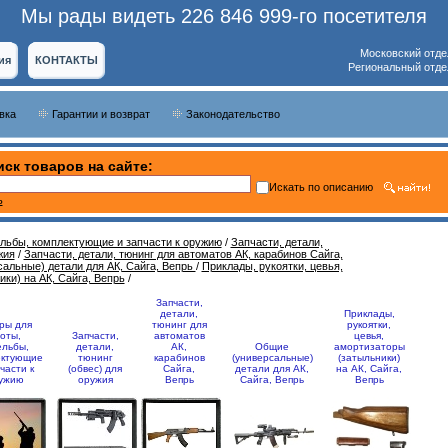
Мы рады видеть 226 846 999-го посетителя
Московский отде
ия
КОНТАКТЫ
Региональный отде
вка
Гарантии и возврат
Законодательство
ск товаров на сайте:
Искать по описанию
ь
ельбы, комплектующие и запчасти к оружию
/
Запчасти, детали,
жия
/
Запчасти, детали, тюнинг для автоматов АК, карабинов Сайга,
альные) детали для АК, Сайга, Вепрь
/
Приклады, рукоятки, цевья,
ки) на АК, Сайга, Вепрь
/
Запчасти,
детали,
Приклады,
ры для
тюнинг для
рукоятки,
оты,
Запчасти,
автоматов
цевья,
ельбы,
детали,
АК,
Общие
амортизаторы
ектующие
тюнинг
карабинов
(универсальные)
(затыльники)
части к
(обвес) для
Сайга,
детали для АК,
на АК, Сайга,
ужию
оружия
Вепрь
Сайга, Вепрь
Вепрь