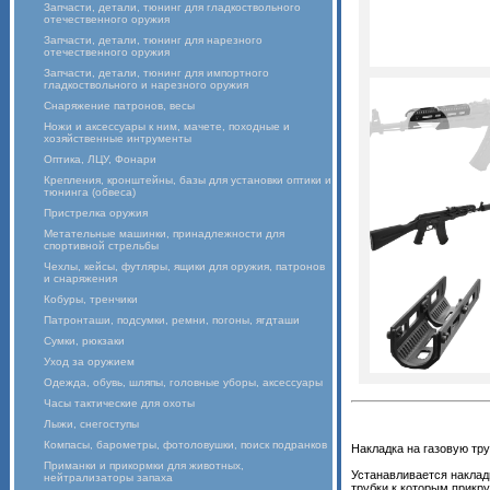
Запчасти, детали, тюнинг для гладкоствольного
отечественного оружия
Запчасти, детали, тюнинг для нарезного
отечественного оружия
Запчасти, детали, тюнинг для импортного
гладкоствольного и нарезного оружия
Снаряжение патронов, весы
Ножи и аксессуары к ним, мачете, походные и
хозяйственные интрументы
Оптика, ЛЦУ, Фонари
Крепления, кронштейны, базы для установки оптики и
тюнинга (обвеса)
Пристрелка оружия
Метательные машинки, принадлежности для
спортивной стрельбы
Чехлы, кейсы, футляры, ящики для оружия, патронов
и снаряжения
Кобуры, тренчики
Патронташи, подсумки, ремни, погоны, ягдташи
Сумки, рюкзаки
Уход за оружием
Одежда, обувь, шляпы, головные уборы, аксессуары
Часы тактические для охоты
Лыжи, снегоступы
Компасы, барометры, фотоловушки, поиск подранков
Накладка на газовую тру
Приманки и прикормки для животных,
Устанавливается наклад
нейтрализаторы запаха
трубки к которым прикру