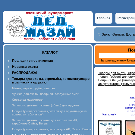
Главная
Регистрац
Заказ, Оплата, Доста
Пои
КАТАЛОГ
Например,
манок Егер
Последние поступления
Новинки охоты
РАСПРОДАЖА!
Товары для охоты, стр
тюнинг (обвес) для ору
Товары для охоты, стрельбы, комплектующие
Вепрь
/
Общие (универс
и запчасти к оружию
амортизаторы (затыльни
Манки, горны, трубы, свистки
Чучела для охоты, профили, воздушные змеи
Това
Средства маскировки
ох
стр
Запчасти, детали, тюнинг (обвес) для оружия
компл
Общие (универсальные) детали для оружия (мушки,
и зап
сошки, антабки и т.п.)
Каталог>
ор
Запчасти, детали, тюнинг для автоматов АК,
карабинов Сайга, Вепрь
Общие (универсальные) детали для АК, Сайга, Вепрь