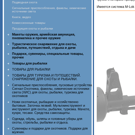
Подводная охота
Имеется система M-Lok 
Сигнальные приспособления, факелы, химические
источники света
Книги, видео
Комиссионные товары
Продукция охоты и рыбалки
Макеты оружия, армейская амуниция,
пневматика и прочее оружие
Туристическое снаряжение для охоты,
рыбалки, путешествий, отдыха и дачи
Подарки, сувениры, специальные товары,
прочее
Товары для рыбалки
ТОВАРЫ ДЛЯ РЫБАЛКИ
ТОВАРЫ ДЛЯ ТУРИЗМА И ПУТЕШЕСТВИЙ.
СНАРЯЖЕНИЕ ДЛЯ ОХОТЫ И РЫБАЛКИ.
Сигнальные приспособления, пусковые устройства
Сигнал Охотника, факелы, химические источники
света (ХИС) для охоты, рыбалки, туризма для
охотников
Ножи охотничьи, рыбацкие и хозяйственно
бытовые. Заточка лезвий. Мультиинструмент и
инструмент для охоты, рыбалки, туризма. Мачете,
кукри, тесаки. Средства самозащиты.
Одежда, обувь, шляпы и головные уборы для
охоты, стрельбы, рыбалки и отдыха.
Сувениры и подарки для охотников. Подарки для
мужчин.