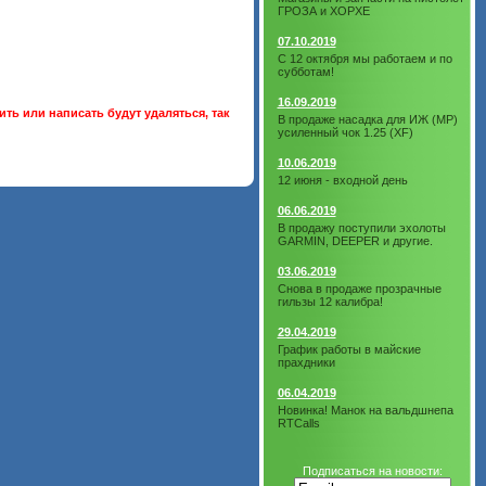
ГРОЗА и ХОРХЕ
07.10.2019
С 12 октября мы работаем и по
субботам!
16.09.2019
ть или написать будут удаляться, так
В продаже насадка для ИЖ (МР)
усиленный чок 1.25 (XF)
10.06.2019
12 июня - входной день
06.06.2019
В продажу поступили эхолоты
GARMIN, DEEPER и другие.
03.06.2019
Снова в продаже прозрачные
гильзы 12 калибра!
29.04.2019
График работы в майские
прахдники
06.04.2019
Новинка! Манок на вальдшнепа
RTCalls
Подписаться на новости: