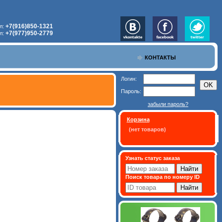
+7(916)850-1321
л:
+7(977)950-2779
л:
КОНТАКТЫ
Логин:
Пароль:
забыли пароль?
Корзина
(нет товаров)
Узнать статус заказа
Поиск товара по номеру ID