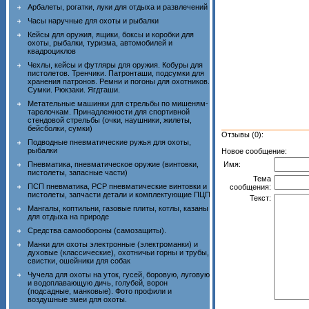
Арбалеты, рогатки, луки для отдыха и развлечений
Часы наручные для охоты и рыбалки
Кейсы для оружия, ящики, боксы и коробки для
охоты, рыбалки, туризма, автомобилей и
квадроциклов
Чехлы, кейсы и футляры для оружия. Кобуры для
пистолетов. Тренчики. Патронташи, подсумки для
хранения патронов. Ремни и погоны для охотников.
Сумки. Рюкзаки. Ягдташи.
Метательные машинки для стрельбы по мишеням-
тарелочкам. Принадлежности для спортивной
стендовой стрельбы (очки, наушники, жилеты,
бейсболки, сумки)
Отзывы (0):
Подводные пневматические ружья для охоты,
рыбалки
Новое сообщение:
Имя:
Пневматика, пневматическое оружие (винтовки,
пистолеты, запасные части)
Тема
ПСП пневматика, PCP пневматические винтовки и
сообщения:
пистолеты, запчасти детали и комплектующие ПЦП
Текст:
Мангалы, коптильни, газовые плиты, котлы, казаны
для отдыха на природе
Средства самообороны (самозащиты).
Манки для охоты электронные (электроманки) и
духовые (классические), охотничьи горны и трубы,
свистки, ошейники для собак
Чучела для охоты на уток, гусей, боровую, луговую
и водоплавающую дичь, голубей, ворон
(подсадные, манковые). Фото профили и
воздушные змеи для охоты.