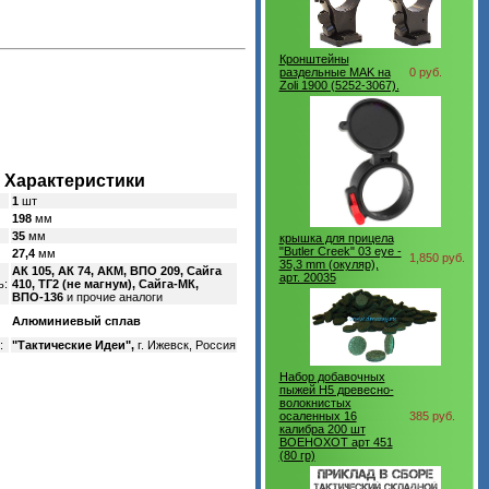
Кронштейны
раздельные MAK на
0 руб.
Zoli 1900 (5252-3067).
Характеристики
1
шт
198
мм
35
мм
крышка для прицела
"Butler Creek" 03 eye -
27,4
мм
1,850 руб.
35,3 mm (окуляр),
АК 105, АК 74, АКМ, ВПО 209, Сайга
арт. 20035
ь:
410, ТГ2 (не магнум), Сайга-МК,
ВПО-136
и прочие аналоги
Алюминиевый сплав
:
"Тактические Идеи",
г. Ижевск, Россия
Набор добавочных
пыжей H5 древесно-
волокнистых
осаленных 16
385 руб.
калибра 200 шт
ВОЕНОХОТ арт 451
(80 гр)