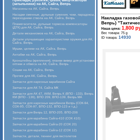
Приклады, рукоятки, цевья, амортизаторы
(затыльники) на АК, Сайга, Вепрь
Магазины на АК, Сайга, Вепрь
Насадки сменные, дульные сужения, чоки, парадоксы,
Накладка газовой
переходники ствола на АК, Сайга, Вепрь
Вепрь) "Тактичес
Пламегасители, дульные тормоза компенсаторы
1,800 р
(ДТК) для АК, Сайга, Вепрь
Наша цена:
Вес товара: 75 g
Детали механизмов на АК, Сайга, Вепрь
14930
ID товара:
Детали улучшающие характеристики оружия для АК,
Сайга, Вепрь
Мушки, целики на АК, Сайга, Вепрь
Антабки на АК, Сайга, Вепрь
Кронштейны (крепления), планки вивер для установки
оптики и обвеса на АК, Сайга, Вепрь
Сошки на АК, Сайга, Вепрь
Прочее для АК, Сайга, Вепрь
Запчасти для нарезных карабинов Сайга
Запчасти для АК 74, Сайга МК
Запчасти для АК 47, АКМ, Вепрь К (ВПО - 133), Вепрь
КМ (ВПО - 136), ВПО 209, ВПО-139, Вепрь МА
Запчасти для нарезных карабинов Вепрь (СОК-94,
СОК-95, СОК-97, ВПО-132, ВПО-123 и т.д.)
Запчасти для Вепрь 12, ВПО-205, ВПО-206
Запчасти для карабина Сайга-410 (СОК 410)
Запчасти для карабина Сайга-20 (СОК 20)
Запчасти для карабина Сайга-12 (СОК 12)
Запчасти, детали, тюнинг для пистолетов