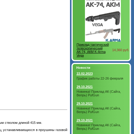
Приклад тактический
телескопический
14,360 руб.
АК-74, АКМ K-Arma
Vega
Новости
22.02.2023
График работы 22-26 февраля
29.10.2021
Новинка! Приклад АК (Сайга,
Вепрь) PufGun
29.10.2021
Новинка! Приклад АК (Сайга,
Вепрь) PufGun
29.10.2021
ным стволом длиной 415 мм.
Новинка! Приклад АК (Сайга,
Вепрь) PufGun
ец, устанавливающихся в проушины газовой