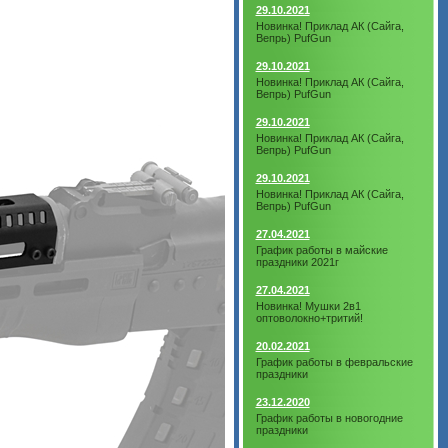
29.10.2021
Новинка! Приклад АК (Сайга,
Вепрь) PufGun
29.10.2021
Новинка! Приклад АК (Сайга,
Вепрь) PufGun
29.10.2021
Новинка! Приклад АК (Сайга,
Вепрь) PufGun
29.10.2021
Новинка! Приклад АК (Сайга,
Вепрь) PufGun
27.04.2021
График работы в майские
праздники 2021г
27.04.2021
Новинка! Мушки 2в1
оптоволокно+тритий!
20.02.2021
График работы в февральские
праздники
23.12.2020
График работы в новогодние
праздники