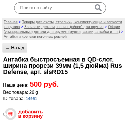
Главная
>
Товары для охоты, стрельбы, комплектующие и запчасти
к оружию
>
Запчасти, детали, тюнинг (обвес) для оружия
>
Общие
(универсальные) детали для оружия (мушки, сошки, антабки и т.п.)
>
Антабки и крепежи погонных ремней
← Назад
Антабка быстросъемная в QD-слот,
ширина прорези 39мм (1,5 дюйма) Rus
Defense, арт. slsRD15
500 руб.
Наша цена:
Вес товара: 26 g
ID товара:
14951