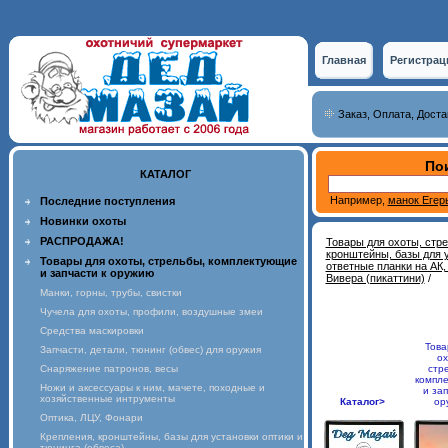
Главная
Регистрац
Заказ, Оплата, Доста
Пои
КАТАЛОГ
Например,
манок Егер
Последние поступления
Новинки охоты
РАСПРОДАЖА!
Товары для охоты, стр
кронштейны, базы для у
Товары для охоты, стрельбы, комплектующие
ответные планки на АК,
и запчасти к оружию
Вивера (пикаттини)
/
Манки, горны, трубы, свистки
Чучела для охоты, профили, воздушные змеи
Средства маскировки
Това
Запчасти, детали, тюнинг (обвес) для оружия
ох
Снаряжение патронов, весы
стр
компл
Ножи и аксессуары к ним, мачете, походные и
и зап
хозяйственные интрументы
Каталог>
ор
Оптика, ЛЦУ, Фонари
Крепления, кронштейны, базы для установки оптики и
тюнинга (обвеса)