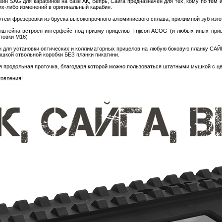
н SAG для карабинов на базе АК, Вепрь, Сайга предназначен для тех, кому по тем
их-либо изменений в оригинальный карабин.
утем фрезеровки из бруска высокопрочного алюминиевого сплава, прижимной зуб изгот
онштейна встроен интерфейс под призму прицелов Trijicon ACOG (и любых иных пр
нтовки М16)
 для установки оптических и коллиматорных прицелов на любую боковую планку САЙГА
ышкой ствольной коробки БЕЗ планки пикатини.
я продольная проточка, благодаря которой можно пользоваться штатными мушкой с ц
товления!