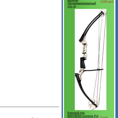
калибра
3,900 руб.
(Модифицированный
Упс-6)
Блочный лук
MATHEWS Genesis Pro
0 руб.