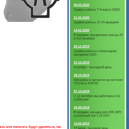
05.03.2020
График работы 7-9 марта 2020г
21.02.2020
График работы 22-24 февраля
14.02.2020
В продаже прозрачные гильзы 29
и 410 калибра!
25.12.2019
График работы в Новогодние
праздники 2020
31.10.2019
4 ноября - выходной день
28.10.2019
Магазины и запчасти на пистолет
ГРОЗА и ХОРХЕ
07.10.2019
С 12 октября мы работаем и по
субботам!
16.09.2019
В продаже насадка для ИЖ (МР)
усиленный чок 1.25 (XF)
10.06.2019
ть или написать будут удаляться, так
12 июня - входной день