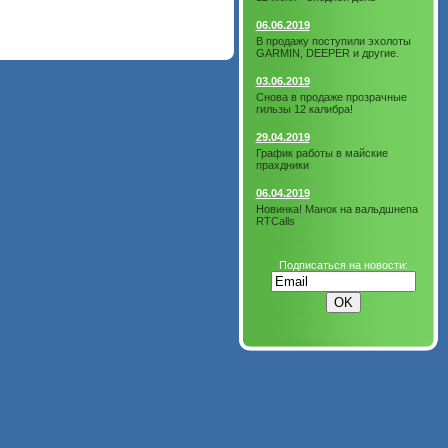
06.06.2019
В продажу поступили эхолоты
GARMIN, DEEPER и другие.
03.06.2019
Снова в продаже прозрачные
гильзы 12 калибра!
29.04.2019
График работы в майские
прахдники
06.04.2019
Новинка! Манок на вальдшнепа
RTCalls
Подписаться на новости: