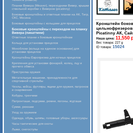
Планки Вивера (Weaver), переходники Вивер, крышки
ствольной коробки с Вивером (picatinny)
Боковые кронштейны и ответные планки на АК, Тигр,
СКС, Мосина
Кронштейн боко
Боковые кронштейны с кольцами для прицелов
цельнофрезерова
Боковые кронштейны с переходом на планку
Picatinny АК, Сай
Вивера (пикаттини)
11,550 
Ответные планки к боковым кронштейнам
Наша цена:
Вес товара: 227 g
Кольца для установки прицелов
15024
ID товара:
Моноблоки (кольца на едином основании) для
установки прицелов
Кронштейны Европризма для ночных прицелов
Крепления для установки фонарей, колец, лцу и
прочего обвеса
Пристрелка оружия
Метательные машинки, принадлежности для
спортивной стрельбы
Чехлы, кейсы, футляры, ящики для оружия, патронов
и снаряжения
Кобуры, тренчики
Патронташи, подсумки, ремни, погоны, ягдташи
Сумки, рюкзаки
Уход за оружием
Одежда, обувь, шляпы, головные уборы, аксессуары
Часы тактические для охоты
Лыжи, снегоступы