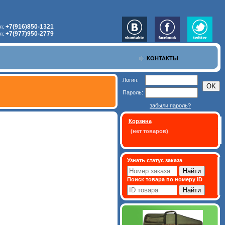
+7(916)850-1321
л:
+7(977)950-2779
л:
КОНТАКТЫ
Логин:
Пароль:
забыли пароль?
Корзина
(нет товаров)
Узнать статус заказа
Поиск товара по номеру ID