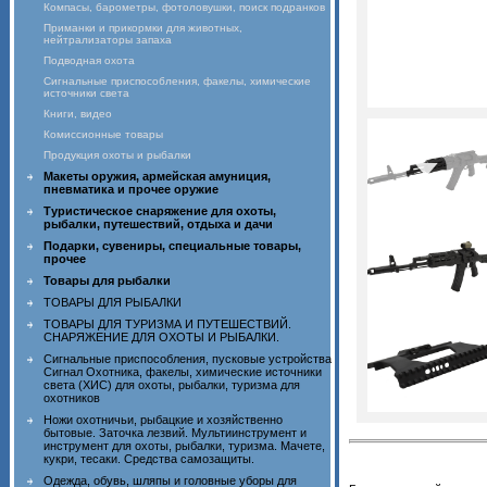
Компасы, барометры, фотоловушки, поиск подранков
Приманки и прикормки для животных,
нейтрализаторы запаха
Подводная охота
Сигнальные приспособления, факелы, химические
источники света
Книги, видео
Комиссионные товары
Продукция охоты и рыбалки
Макеты оружия, армейская амуниция,
пневматика и прочее оружие
Туристическое снаряжение для охоты,
рыбалки, путешествий, отдыха и дачи
Подарки, сувениры, специальные товары,
прочее
Товары для рыбалки
ТОВАРЫ ДЛЯ РЫБАЛКИ
ТОВАРЫ ДЛЯ ТУРИЗМА И ПУТЕШЕСТВИЙ.
СНАРЯЖЕНИЕ ДЛЯ ОХОТЫ И РЫБАЛКИ.
Сигнальные приспособления, пусковые устройства
Сигнал Охотника, факелы, химические источники
света (ХИС) для охоты, рыбалки, туризма для
охотников
Ножи охотничьи, рыбацкие и хозяйственно
бытовые. Заточка лезвий. Мультиинструмент и
инструмент для охоты, рыбалки, туризма. Мачете,
кукри, тесаки. Средства самозащиты.
Одежда, обувь, шляпы и головные уборы для