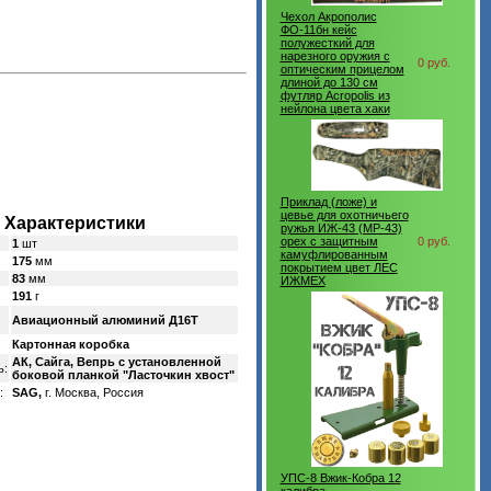
Чехол Акрополис
ФО-11бн кейс
полужесткий для
нарезного оружия с
0 руб.
оптическим прицелом
длиной до 130 см
футляр Acropolis из
нейлона цвета хаки
Приклад (ложе) и
цевье для охотничьего
Характеристики
ружья ИЖ-43 (MP-43)
орех с защитным
0 руб.
1
шт
камуфлированным
175
мм
покрытием цвет ЛЕС
:
83
мм
ИЖМЕХ
191
г
Авиационный алюминий Д16Т
Картонная коробка
АК, Сайга, Вепрь с установленной
ь:
боковой планкой "Ласточкин хвост"
:
SAG,
г. Москва, Россия
УПС-8 Вжик-Кобра 12