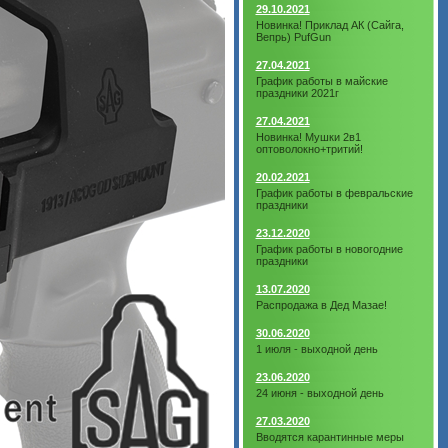
29.10.2021
Новинка! Приклад АК (Сайга,
Вепрь) PufGun
27.04.2021
График работы в майские
праздники 2021г
27.04.2021
Новинка! Мушки 2в1
оптоволокно+тритий!
20.02.2021
График работы в февральские
праздники
23.12.2020
График работы в новогодние
праздники
13.07.2020
Распродажа в Дед Мазае!
30.06.2020
1 июля - выходной день
23.06.2020
24 июня - выходной день
27.03.2020
Вводятся карантинные меры