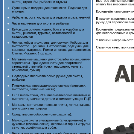
Быстросъемный кронштей
охоты, стрельбы, рыбалки и отдыха.
оптику без внесения как
Сувениры и подарки для охотников. Подарки для
мужчин.
Кронштейн изготовлен п
Арбалеты, рогатки, луки для отдыха и развлечений
В планку пикатинни кр
ручку для переноски ви
Часы наручные для охоты и рыбалки
Кейсы для оружия, ящики, боксы и коробки для
Кронштейн предназначен
охоты, рыбалки, туризма, автомобилей и
для использования с кр
квадроциклов
У планки Вивера имеетс
Чехлы, кейсы и футляры для оружия. Кобуры для
пистолетов. Тренчики. Патронташи, подсумки для
Отличное качество изго
хранения патронов. Ремни и погоны для охотников.
Сумки. Рюкзаки. Ягдташи.
Метательные машинки для стрельбы по мишеням-
тарелочкам. Принадлежности для спортивной
стендовой стрельбы (очки, наушники, жилеты,
бейсболки, сумки)
Подводные пневматические ружья для охоты,
рыбалки
Пневматика, пневматическое оружие (винтовки,
пистолеты, запасные части)
ПСП пневматика, PCP пневматические винтовки и
пистолеты, запчасти детали и комплектующие ПЦП
Мангалы, коптильни, газовые плиты, котлы, казаны
для отдыха на природе
Средства самообороны (самозащиты).
Манки для охоты электронные (электроманки) и
духовые (классические), охотничьи горны и трубы,
свистки, ошейники для собак
Чучела для охоты на уток, гусей, боровую, луговую