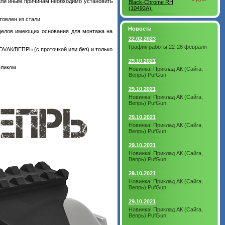
 или иным причинам необходимо установить
Black-Chrome RH
(10492A).
овлен из стали.
Новости
ицелов имеющих основания для монтажа на
22.02.2023
График работы 22-26 февраля
/АК/ВЕПРЬ (с проточкой или без) и только
29.10.2021
еликом.
Новинка! Приклад АК (Сайга,
Вепрь) PufGun
29.10.2021
Новинка! Приклад АК (Сайга,
Вепрь) PufGun
29.10.2021
Новинка! Приклад АК (Сайга,
Вепрь) PufGun
29.10.2021
Новинка! Приклад АК (Сайга,
Вепрь) PufGun
29.10.2021
Новинка! Приклад АК (Сайга,
Вепрь) PufGun
29.10.2021
Новинка! Приклад АК (Сайга,
Вепрь) PufGun