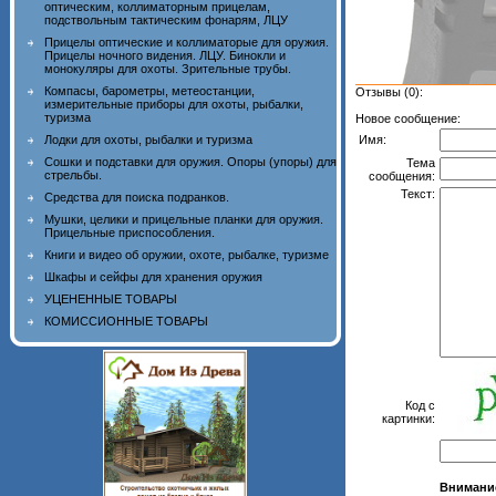
оптическим, коллиматорным прицелам,
подствольным тактическим фонарям, ЛЦУ
Прицелы оптические и коллиматорые для оружия.
Прицелы ночного видения. ЛЦУ. Бинокли и
монокуляры для охоты. Зрительные трубы.
Компасы, барометры, метеостанции,
Отзывы (0):
измерительные приборы для охоты, рыбалки,
туризма
Новое сообщение:
Имя:
Лодки для охоты, рыбалки и туризма
Сошки и подставки для оружия. Опоры (упоры) для
Тема
стрельбы.
сообщения:
Текст:
Средства для поиска подранков.
Мушки, целики и прицельные планки для оружия.
Прицельные приспособления.
Книги и видео об оружии, охоте, рыбалке, туризме
Шкафы и сейфы для хранения оружия
УЦЕНЕННЫЕ ТОВАРЫ
КОМИССИОННЫЕ ТОВАРЫ
Код с
картинки:
Внимани