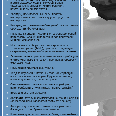
и водоплавающую дичь, голубей, ворон
(подсадные, манковые). Фото профили и
воздушные змеи для охоты.
Засидки, маскировочные сети, палатки,
маскировочные костюмы и другие средства
маскировки
Камеры для слежения (наблюдения) за животными
(для охоты). Фотоловушки.
Пристрелка оружия. Лазерные патроны холодной
пристрелки. Станки и подставки для пристрелки.
Мишени для стрельбы.
Макеты массогабаритные огнестрельного и
холодного оружия (ММГ), армейская амуниция,
снаряжение, военное обмундирование и раритеты
Лыжи охотничьи промысловые лесные и рыбацкие,
снегоступы, лыжные палки и крепления, смазка и
смола для лыж
Приманки и прикормки охотничьи
Уход за оружием. Чистка, смазка, консервация,
восстановление, проверка. Оружейное масло,
наборы для чистки, фальшпатроны.
Снаряжение охотничьих патронов (приборы,
приспособления, пули, гильзы, пыжи, наклейки)
Весы для охоты и рыбалки.
Запчасти, детали и комплектующие, тюнинг оружия
(огнестрельного, газового и травматического)
Фонари подствольные тактические оружейные.
Фары для охоты. Армейские фонари.
Крепления для оптики, кольца, базы, кронштейны к