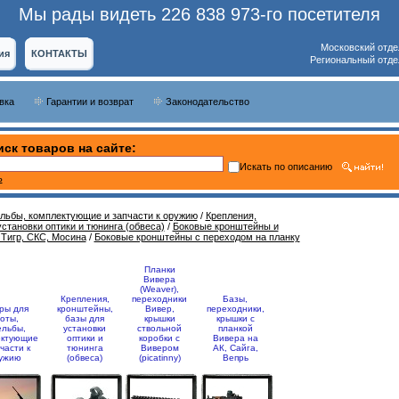
Мы рады видеть 226 838 973-го посетителя
Московский отде
ия
КОНТАКТЫ
Региональный отде
вка
Гарантии и возврат
Законодательство
ск товаров на сайте:
Искать по описанию
ь
ельбы, комплектующие и запчасти к оружию
/
Крепления,
становки оптики и тюнинга (обвеса)
/
Боковые кронштейны и
 Тигр, СКС, Мосина
/
Боковые кронштейны с переходом на планку
Планки
Вивера
(Weaver),
Крепления,
переходники
Базы,
ры для
кронштейны,
Вивер,
переходники,
оты,
базы для
крышки
крышки с
ельбы,
установки
ствольной
планкой
ектующие
оптики и
коробки с
Вивера на
части к
тюнинга
Вивером
АК, Сайга,
ужию
(обвеса)
(picatinny)
Вепрь