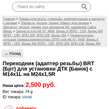
Главная
>
Товары для охоты, стрельбы, комплектующие и запчасти
к оружию
>
Запчасти, детали, тюнинг (обвес) для оружия
>
Запчасти, детали, тюнинг для автоматов АК, карабинов Сайга,
Вепрь
>
Запчасти для АК 47, АКМ, Вепрь К (ВПО - 133), Вепрь КМ
(ВПО - 136), ВПО 209, ВПО-139, Вепрь МА
>
Пламегасители,
дульные тормоза компенсаторы (ДТК) для АК 47, АКМ, Вепрь К
(ВПО - 133), Вепрь КМ (ВПО - 136), ВПО 209, ВПО-139, Вепрь МА
← Назад
Переходник (адаптер резьбы) BRT
(Брт) для установки ДТК (Банок) с
M14x1L на M24x1,5R
2,500 руб.
Наша цена:
Вес товара: 74 g
ID товара:
15336