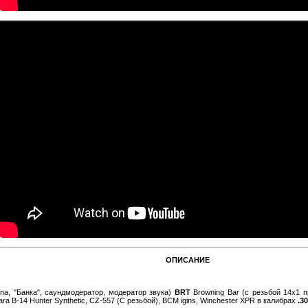
ОПИСАНИЕ
па, "Банка", саундмодератор, модератор звука)
BRT
Browning Bar (с резьбой 14х1 пр
rgara B-14 Hunter Synthetic, CZ-557 (С резьбой), BCM igins, Winchester XPR в калибрах
.3