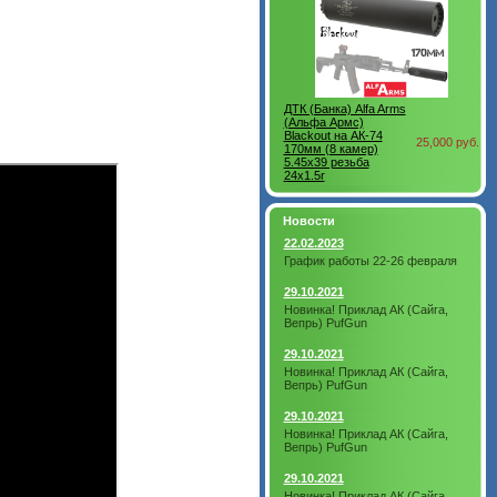
ДТК (Банка) Alfa Arms
(Альфа Армс)
Blackout на АК-74
25,000 руб.
170мм (8 камер)
5.45x39 резьба
24х1.5r
Новости
22.02.2023
График работы 22-26 февраля
29.10.2021
Новинка! Приклад АК (Сайга,
Вепрь) PufGun
29.10.2021
Новинка! Приклад АК (Сайга,
Вепрь) PufGun
29.10.2021
Новинка! Приклад АК (Сайга,
Вепрь) PufGun
29.10.2021
Новинка! Приклад АК (Сайга,