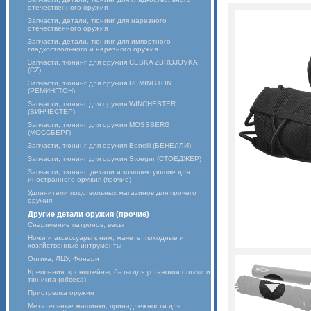
отечественного оружия
Запчасти, детали, тюнинг для нарезного
отечественного оружия
Запчасти, детали, тюнинг для импортного
гладкоствольного и нарезного оружия
Запчасти, тюнинг для оружия CESKA ZBROJOVKA
(CZ)
Запчасти, тюнинг для оружия REMINGTON
(РЕМИНГТОН)
Запчасти, тюнинг для оружия WINCHESTER
(ВИНЧЕСТЕР)
Запчасти, тюнинг для оружия MOSSBERG
(МОССБЕРГ)
Запчасти, тюнинг для оружия Benelli (БЕНЕЛЛИ)
Запчасти, тюнинг для оружия Stoeger (СТОЕДЖЕР)
Запчасти, тюнинг, детали и комплектующие для
иностранного оружия (прочие)
Удлинители подствольных магазинов для прочего
оружия
Другие детали оружия (прочие)
Снаряжение патронов, весы
Ножи и аксессуары к ним, мачете, походные и
хозяйственные интрументы
Оптика, ЛЦУ, Фонари
Крепления, кронштейны, базы для установки оптики и
тюнинга (обвеса)
Пристрелка оружия
Метательные машинки, принадлежности для