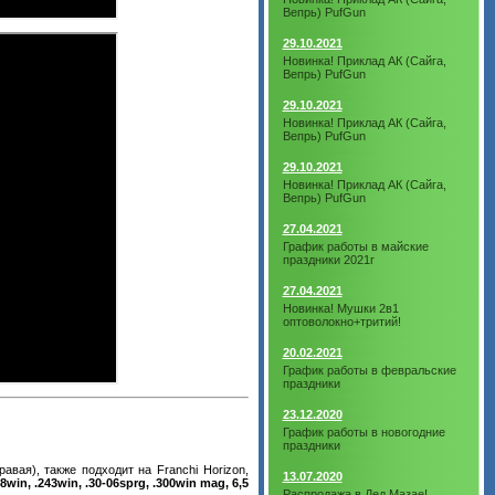
Вепрь) PufGun
29.10.2021
Новинка! Приклад АК (Сайга,
Вепрь) PufGun
29.10.2021
Новинка! Приклад АК (Сайга,
Вепрь) PufGun
29.10.2021
Новинка! Приклад АК (Сайга,
Вепрь) PufGun
27.04.2021
График работы в майские
праздники 2021г
27.04.2021
Новинка! Мушки 2в1
оптоволокно+тритий!
20.02.2021
График работы в февральские
праздники
23.12.2020
График работы в новогодние
праздники
авая), также подходит на Franchi Horizon,
13.07.2020
08win, .243win, .30-06sprg, .300win mag, 6,5
Распродажа в Дед Мазае!