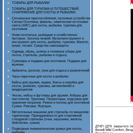
ТОВАРЫ ДЛЯ РЫБАЛКИ
ТОВАРЫ ДЛЯ ТУРИЗМА И ПУТЕШЕСТВИЙ.
СНАРЯЖЕНИЕ ДЛЯ ОХОТЫ И РЫБАЛКИ.
Сигнальные приспособления, пусковые устройства
Сигнал Охотника, факелы, химические источники
света (ХИС) для охоты, рыбалки, туризма для
охотников
Ножи охотничьи, рыбацкие и хозяйственно
бытовые. Заточка лезвий. Мультиинструмент и
инструмент для охоты, рыбалки, туризма. Мачете,
кукри, тесаки. Средства самозащиты.
Одежда, обувь, шляпы и головные уборы для
охоты, стрельбы, рыбалки и отдыха.
Сувениры и подарки для охотников. Подарки для
мужчин.
Арбалеты, рогатки, луки для отдыха и развлечений
Часы наручные для охоты и рыбалки
Кейсы для оружия, ящики, боксы и коробки для
охоты, рыбалки, туризма, автомобилей и
квадроциклов
Чехлы, кейсы и футляры для оружия. Кобуры для
пистолетов. Тренчики. Патронташи, подсумки для
хранения патронов. Ремни и погоны для охотников.
Сумки. Рюкзаки. Ягдташи.
Метательные машинки для стрельбы по мишеням-
тарелочкам. Принадлежности для спортивной
стендовой стрельбы (очки, наушники, жилеты,
бейсболки, сумки)
ДТКП (ДТК закрытого ти
Подводные пневматические ружья для охоты,
Benelli Wild Comfort, Be
рыбалки