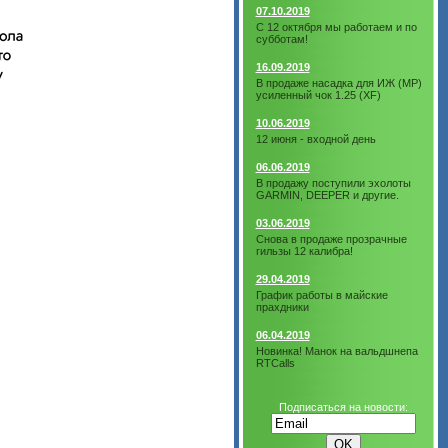
07.10.2019
С 12 октября мы работаем и по
субботам!
16.09.2019
В продаже насадка для ИЖ (МР)
усиленный чок 1.25 (XF)
10.06.2019
12 июня - входной день
06.06.2019
В продажу поступили эхолоты
GARMIN, DEEPER и другие.
03.06.2019
Снова в продаже прозрачные
гильзы 12 калибра!
29.04.2019
График работы в майские
прахдники
06.04.2019
Новинка! Манок на вальдшнепа
RTCalls
Подписаться на новости: