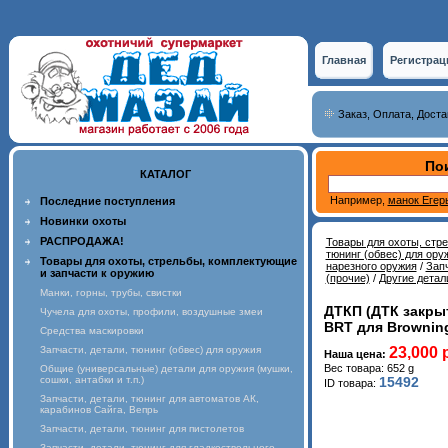
Главная
Регистрац
Заказ, Оплата, Доста
Пои
КАТАЛОГ
Например,
манок Егер
Последние поступления
Новинки охоты
РАСПРОДАЖА!
Товары для охоты, стр
тюнинг (обвес) для ору
Товары для охоты, стрельбы, комплектующие
нарезного оружия
/
Запч
и запчасти к оружию
(прочие)
/
Другие детал
Манки, горны, трубы, свистки
ДТКП (ДТК закрыт
Чучела для охоты, профили, воздушные змеи
BRT для Browning
Средства маскировки
Запчасти, детали, тюнинг (обвес) для оружия
23,000 
Наша цена:
Вес товара: 652 g
Общие (универсальные) детали для оружия (мушки,
сошки, антабки и т.п.)
15492
ID товара:
Запчасти, детали, тюнинг для автоматов АК,
карабинов Сайга, Вепрь
Запчасти, детали, тюнинг для пистолетов
Запчасти, детали, тюнинг для гладкоствольного