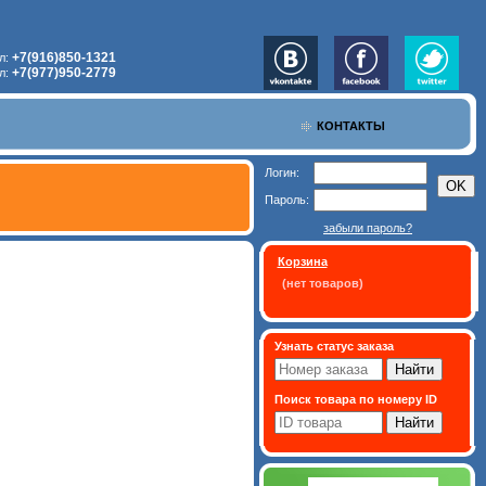
+7(916)850-1321
л:
+7(977)950-2779
л:
КОНТАКТЫ
Логин:
Пароль:
забыли пароль?
Корзина
(нет товаров)
Узнать статус заказа
Поиск товара по номеру ID