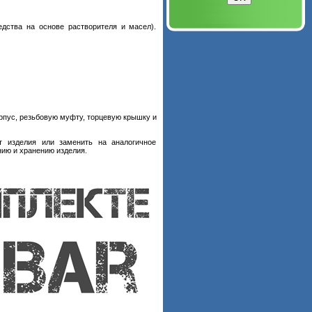
дства на основе растворителя и масел).
орпус, резьбовую муфту, торцевую крышку и
т изделия или заменить на аналогичное
ию и хранению изделия.