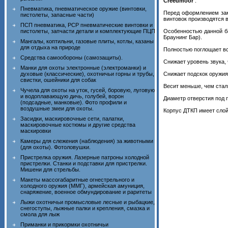
Creedmoor
.
Пневматика, пневматическое оружие (винтовки,
Перед оформлением зак
пистолеты, запасные части)
винтовок производятся в
ПСП пневматика, PCP пневматические винтовки и
пистолеты, запчасти детали и комплектующие ПЦП
Особенностью данной ба
Браунинг Бар).
Мангалы, коптильни, газовые плиты, котлы, казаны
для отдыха на природе
Полностью поглощает в
Средства самообороны (самозащиты).
Снижает уровень звука, 
Манки для охоты электронные (электроманки) и
духовые (классические), охотничьи горны и трубы,
Снижает подскок оружия 
свистки, ошейники для собак
Весит меньше, чем ста
Чучела для охоты на уток, гусей, боровую, луговую
и водоплавающую дичь, голубей, ворон
Диаметр отверстия под 
(подсадные, манковые). Фото профили и
воздушные змеи для охоты.
Корпус ДТКП имеет слой
Засидки, маскировочные сети, палатки,
маскировочные костюмы и другие средства
маскировки
Камеры для слежения (наблюдения) за животными
(для охоты). Фотоловушки.
Пристрелка оружия. Лазерные патроны холодной
пристрелки. Станки и подставки для пристрелки.
Мишени для стрельбы.
Макеты массогабаритные огнестрельного и
холодного оружия (ММГ), армейская амуниция,
снаряжение, военное обмундирование и раритеты
Лыжи охотничьи промысловые лесные и рыбацкие,
снегоступы, лыжные палки и крепления, смазка и
смола для лыж
Приманки и прикормки охотничьи