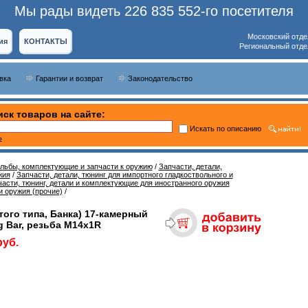
Мы рады видеть 226 835 552-го посетителя
Московский отде
ия
КОНТАКТЫ
Региональный отде
вка
Гарантии и возврат
Законодательство
ск товаров на сайте:
Искать по описанию
ь
ельбы, комплектующие и запчасти к оружию
/
Запчасти, детали,
жия
/
Запчасти, детали, тюнинг для импортного гладкоствольного и
асти, тюнинг, детали и комплектующие для иностранного оружия
и оружия (прочие)
/
ого типа, Банка) 17-камерный
 Bar, резьба M14x1R
руб.