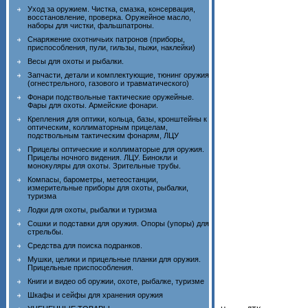
Уход за оружием. Чистка, смазка, консервация,
восстановление, проверка. Оружейное масло,
наборы для чистки, фальшпатроны.
Снаряжение охотничьих патронов (приборы,
приспособления, пули, гильзы, пыжи, наклейки)
Весы для охоты и рыбалки.
Запчасти, детали и комплектующие, тюнинг оружия
(огнестрельного, газового и травматического)
Фонари подствольные тактические оружейные.
Фары для охоты. Армейские фонари.
Крепления для оптики, кольца, базы, кронштейны к
оптическим, коллиматорным прицелам,
подствольным тактическим фонарям, ЛЦУ
Прицелы оптические и коллиматорые для оружия.
Прицелы ночного видения. ЛЦУ. Бинокли и
монокуляры для охоты. Зрительные трубы.
Компасы, барометры, метеостанции,
измерительные приборы для охоты, рыбалки,
туризма
Лодки для охоты, рыбалки и туризма
Сошки и подставки для оружия. Опоры (упоры) для
стрельбы.
Средства для поиска подранков.
Мушки, целики и прицельные планки для оружия.
Прицельные приспособления.
Книги и видео об оружии, охоте, рыбалке, туризме
Шкафы и сейфы для хранения оружия