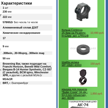
Характеристики
1
шт
230
мм
"
222
мм
578/652г
Без чехла / в чехле
Алюминиевый сплав Д16Т
Кольца Contessa
Химические оксидирование
25,4мм на Picatinny,
10,490 руб.
h=12мм, арт. LPR01/B
17
9
мм
:
.308win, .30-06sprg, .300win mag
50
мм
Шайба целика
Browning Bar, также подходит на
150 руб.
МР-18МН 40950
Franchi Horizon, Benelli Wild Comfort,
ь:
Bergara B-14 Hunter Synthetic, CZ-557
(С резьбой), BCM igins, Winchester
XPR,
и другие с резьбой M14х1r
M14x1R
:
BRT,
г. Екатеринбург
крышка для прицела
"Butler Creek" 34 obj -
1,850 руб.
53,3 mm (объектив),
арт. 30340