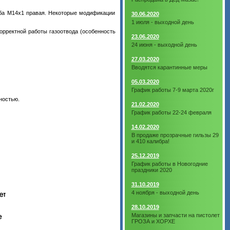
ьба М14х1 правая. Некоторые модификации
30.06.2020
1 июля - выходной день
орректной работы газоотвода (особенность
23.06.2020
24 июня - выходной день
27.03.2020
Вводятся карантинные меры
05.03.2020
График работы 7-9 марта 2020г
ностью.
21.02.2020
График работы 22-24 февраля
14.02.2020
В продаже прозрачные гильзы 29
и 410 калибра!
25.12.2019
График работы в Новогодние
праздники 2020
31.10.2019
4 ноября - выходной день
28.10.2019
Магазины и запчасти на пистолет
ГРОЗА и ХОРХЕ