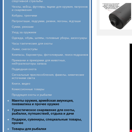
спортивной стрельбы
Чехлы, кейсы, футляры, ящики для оружия, патронов
и снаряжения
Кобуры, тренчики
Патронташи, подсумки, ремни, погоны, ягдташи
Сумки, рюкзаки
Уход за оружием
Одежда, обувь, шляпы, головные уборы, аксессуары
Часы тактические для охоты
Лыжи, снегоступы
Компасы, барометры, фотоловушки, поиск подранков
Приманки и прикормки для животных,
нейтрализаторы запаха
Подводная охота
Сигнальные приспособления, факелы, химические
источники света
Книги, видео
Комиссионные товары
Продукция охоты и рыбалки
Макеты оружия, армейская амуниция,
пневматика и прочее оружие
Туристическое снаряжение для охоты,
рыбалки, путешествий, отдыха и дачи
Подарки, сувениры, специальные товары,
прочее
Товары для рыбалки