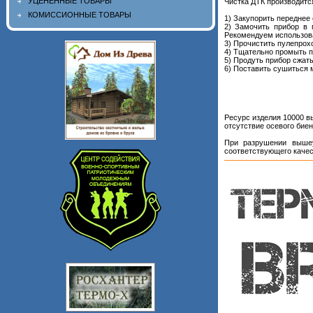
УЦЕНЕННЫЕ ТОВАРЫ
Чистка ДТК производитс
КОМИССИОННЫЕ ТОВАРЫ
1) Закупорить переднее 
2) Замочить прибор в 
Рекомендуем использоват
3) Прочистить пулепрох
4) Тщательно промыть п
5) Продуть прибор сжат
6) Поставить сушиться 
Ресурс изделия 10000 в
отсутствие осевого биен
При разрушении вышеу
соответствующего качес