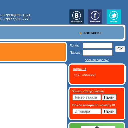
+7(916)850-1321
л:
+7(977)950-2779
л:
КОНТАКТЫ
Логин:
Пароль:
забыли пароль?
Корзина
(нет товаров)
Узнать статус заказа
Поиск товара по номеру ID