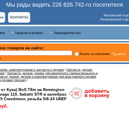
Мы рады видеть 226 826 742-го посетителя
Московский отде
ия
КОНТАКТЫ
Региональный отде
вка
Гарантии и возврат
Законодательство
ск товаров на сайте:
Искать по описанию
ь
ельбы, комплектующие и запчасти к оружию
/
Запчасти, детали,
жия
/
Запчасти, детали, тюнинг для импортного гладкоствольного и
асти, тюнинг, детали и комплектующие для иностранного оружия
и оружия (прочие)
/
 от Кука) BoS T8m на Remington
avage 110, Sabatti STR в калибрах
.5 Creedmoor, резьба 5/8-24 UNEF
руб.