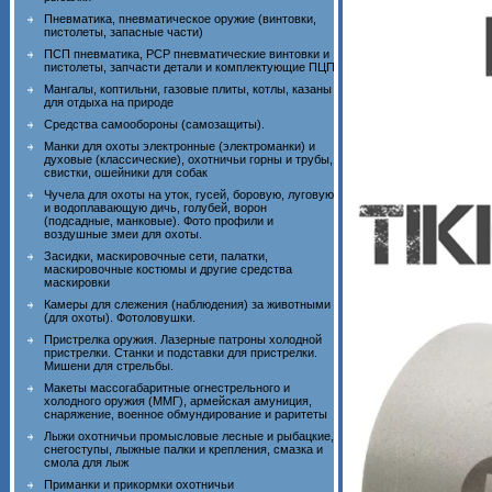
Пневматика, пневматическое оружие (винтовки,
пистолеты, запасные части)
ПСП пневматика, PCP пневматические винтовки и
пистолеты, запчасти детали и комплектующие ПЦП
Мангалы, коптильни, газовые плиты, котлы, казаны
для отдыха на природе
Средства самообороны (самозащиты).
Манки для охоты электронные (электроманки) и
духовые (классические), охотничьи горны и трубы,
свистки, ошейники для собак
Чучела для охоты на уток, гусей, боровую, луговую
и водоплавающую дичь, голубей, ворон
(подсадные, манковые). Фото профили и
воздушные змеи для охоты.
Засидки, маскировочные сети, палатки,
маскировочные костюмы и другие средства
маскировки
Камеры для слежения (наблюдения) за животными
(для охоты). Фотоловушки.
Пристрелка оружия. Лазерные патроны холодной
пристрелки. Станки и подставки для пристрелки.
Мишени для стрельбы.
Макеты массогабаритные огнестрельного и
холодного оружия (ММГ), армейская амуниция,
снаряжение, военное обмундирование и раритеты
Лыжи охотничьи промысловые лесные и рыбацкие,
снегоступы, лыжные палки и крепления, смазка и
смола для лыж
Приманки и прикормки охотничьи