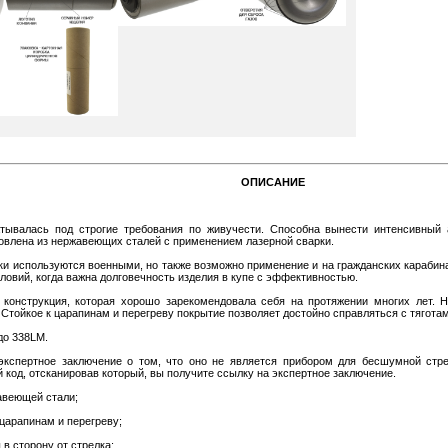
ОПИСАНИЕ
тывалась под строгие требования по живучести. Способна вынести интенсивный а
овлена из нержавеющих сталей с применением лазерной сварки.
ки используются военными, но также возможно применение и на гражданских карабина
ловий, когда важна долговечность изделия в купе с эффективностью.
конструкция, которая хорошо зарекомендовала себя на протяжении многих лет. Н
Стойкое к царапинам и перегреву покрытие позволяет достойно справляться с тяготам
до 338LM.
экспертное заключение о том, что оно не является прибором для бесшумной стр
 код, отсканировав который, вы получите ссылку на экспертное заключение.
авеющей стали;
царапинам и перегреву;
в сторону от стрелка;