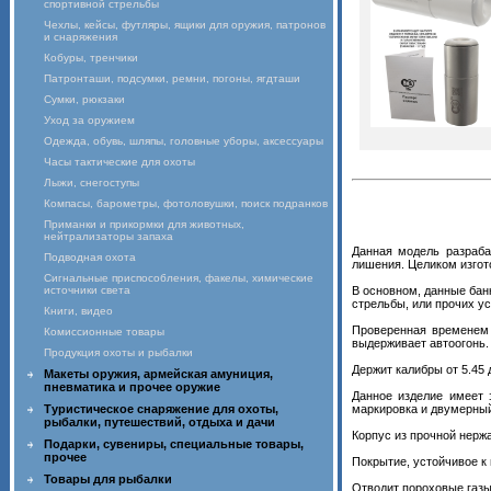
спортивной стрельбы
Чехлы, кейсы, футляры, ящики для оружия, патронов
и снаряжения
Кобуры, тренчики
Патронташи, подсумки, ремни, погоны, ягдташи
Сумки, рюкзаки
Уход за оружием
Одежда, обувь, шляпы, головные уборы, аксессуары
Часы тактические для охоты
Лыжи, снегоступы
Компасы, барометры, фотоловушки, поиск подранков
Приманки и прикормки для животных,
нейтрализаторы запаха
Данная модель разраба
Подводная охота
лишения. Целиком изгот
Сигнальные приспособления, факелы, химические
источники света
В основном, данные бан
стрельбы, или прочих ус
Книги, видео
Проверенная временем 
Комиссионные товары
выдерживает автоогонь. 
Продукция охоты и рыбалки
Держит калибры от 5.45 
Макеты оружия, армейская амуниция,
пневматика и прочее оружие
Данное изделие имеет 
Туристическое снаряжение для охоты,
маркировка и двумерный
рыбалки, путешествий, отдыха и дачи
Корпус из прочной нерж
Подарки, сувениры, специальные товары,
прочее
Покрытие, устойчивое к 
Товары для рыбалки
Отводит пороховые газы 