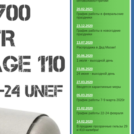
оптоволокно+тритий!
20.02.2021
График работы в февральские
праздники
23.12.2020
График работы в новогодние
праздники
13.07.2020
Распродажа в Дед Мазае!
30.06.2020
1 июля - выходной день
23.06.2020
24 июня - выходной день
27.03.2020
Вводятся карантинные меры
05.03.2020
График работы 7-9 марта 2020г
21.02.2020
График работы 22-24 февраля
14.02.2020
В продаже прозрачные гильзы 29
и 410 калибра!