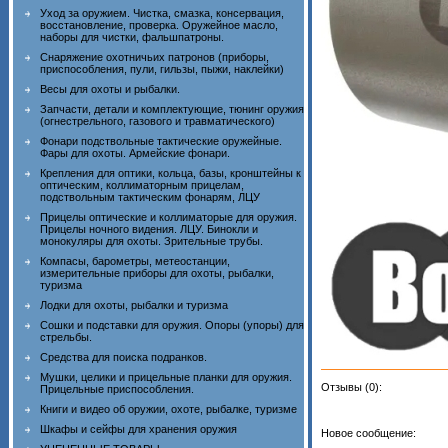
Уход за оружием. Чистка, смазка, консервация,
восстановление, проверка. Оружейное масло,
наборы для чистки, фальшпатроны.
Снаряжение охотничьих патронов (приборы,
приспособления, пули, гильзы, пыжи, наклейки)
Весы для охоты и рыбалки.
Запчасти, детали и комплектующие, тюнинг оружия
(огнестрельного, газового и травматического)
Фонари подствольные тактические оружейные.
Фары для охоты. Армейские фонари.
Крепления для оптики, кольца, базы, кронштейны к
оптическим, коллиматорным прицелам,
подствольным тактическим фонарям, ЛЦУ
Прицелы оптические и коллиматорые для оружия.
Прицелы ночного видения. ЛЦУ. Бинокли и
монокуляры для охоты. Зрительные трубы.
Компасы, барометры, метеостанции,
измерительные приборы для охоты, рыбалки,
туризма
Лодки для охоты, рыбалки и туризма
Сошки и подставки для оружия. Опоры (упоры) для
стрельбы.
Средства для поиска подранков.
Мушки, целики и прицельные планки для оружия.
Отзывы (0):
Прицельные приспособления.
Книги и видео об оружии, охоте, рыбалке, туризме
Шкафы и сейфы для хранения оружия
Новое сообщение: