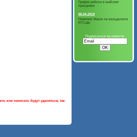
График работы в майские
прахдники
06.04.2019
Новинка! Манок на вальдшнепа
RTCalls
Подписаться на новости:
ть или написать будут удаляться, так