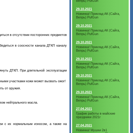
Вепрь) PufGun
29.10.2021
Новинка! Приклад АК (Сайга,
Вепрь) PufGun
29.10.2021
Новинка! Приклад АК (Сайга,
Вепрь) PufGun
диться в отсутствии посторонних предметов
29.10.2021
убедиться в соосности канала ДТКП каналу
Новинка! Приклад АК (Сайга,
Вепрь) PufGun
29.10.2021
Новинка! Приклад АК (Сайга,
Вепрь) PufGun
тянуть ДТКП. При длительной эксплуатации
29.10.2021
Новинка! Приклад АК (Сайга,
нными участками кожи может вызвать ожог!
Вепрь) PufGun
ть от оружия.
29.10.2021
Новинка! Приклад АК (Сайга,
Вепрь) PufGun
вом нейтрального масла.
27.04.2021
График работы в майские
праздники 2021г
язи с их нормальным износом, а также на
27.04.2021
Новинка! Мушки 2в1