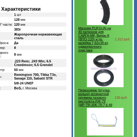
Характеристики
1
шт
128
мм
" части:
120
мм
Магазин PUFGUN на
383г
40 патронов для
Жаропрочная нержавеющая
САЙГА-МК, Вепрь-К
сталь
(ВПО-133) и пр.
1,312 руб.
броса:
Да
калибра 7,62х39 из
ударопрочного
мер:
8
пластика
дного
8
мм
:
.223 Rem; .243 Win; 6.5
Creedmoor; 6.5 Grendel
тр:
50
мм
Remington 700, Tikka T3x,
ь:
Savage 110, Sabatti STR
5/8-24 UNEF
:
BoS,
г. Москва
Переходник (втулка,
кольцо) возвратной
пружины газового
130 руб.
пистолета ИЖ-79
(MP-79) ИЖ-79-7,6 49