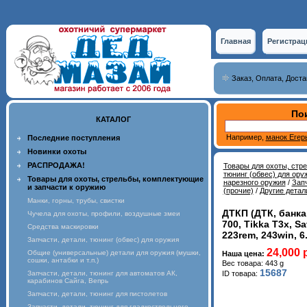
Главная
Регистрац
Заказ, Оплата, Доста
Пои
КАТАЛОГ
Например,
манок Егер
Последние поступления
Новинки охоты
РАСПРОДАЖА!
Товары для охоты, стр
тюнинг (обвес) для ору
Товары для охоты, стрельбы, комплектующие
нарезного оружия
/
Запч
и запчасти к оружию
(прочие)
/
Другие детал
Манки, горны, трубы, свистки
ДТКП (ДТК, банка
Чучела для охоты, профили, воздушные змеи
700, Tikka T3x, S
Средства маскировки
223rem, 243win, 6
Запчасти, детали, тюнинг (обвес) для оружия
24,000 
Общие (универсальные) детали для оружия (мушки,
Наша цена:
сошки, антабки и т.п.)
Вес товара: 443 g
15687
Запчасти, детали, тюнинг для автоматов АК,
ID товара:
карабинов Сайга, Вепрь
Запчасти, детали, тюнинг для пистолетов
Запчасти, детали, тюнинг для гладкоствольного