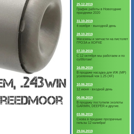
25.12.2019
График работы в Новогодние
праздники 2020
31.10.2019
4 ноября - выходной день
28.10.2019
Магазины и запчасти на пистолет
ГРОЗА и ХОРХЕ
07.10.2019
С 12 октября мы работаем и по
субботам!
16.09.2019
В продаже насадка для ИЖ (МР)
усиленный чок 1.25 (XF)
10.06.2019
12 июня - входной день
06.06.2019
В продажу поступили эхолоты
GARMIN, DEEPER и другие.
03.06.2019
Снова в продаже прозрачные
гильзы 12 калибра!
29.04.2019