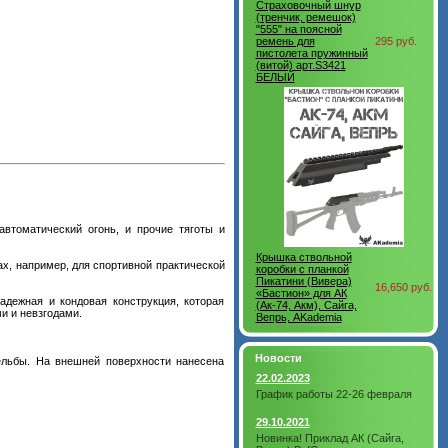
Страховочный шнур
(тренчик, ремешок)
"555" на поясной
ремень для
295 руб.
пистолета пружинный
(витой) арт.S3421
БЕЛЫЙ
втоматический огонь, и прочие тяготы и
Крышка ствольной
х, например, для спортивной практической
коробки с планкой
Пикатини (Вивера)
16,650 руб.
«Бастион» для АК
адежная и кондовая конструкция, которая
(Ак-74, Акм), Сайга,
и и невзгодами.
Вепрь, AKademia
Новости
ельбы. На внешней поверхности нанесена
22.02.2023
График работы 22-26 февраля
29.10.2021
Новинка! Приклад АК (Сайга,