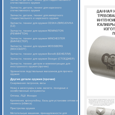
отечественного оружия
Запчасти, детали, тюнинг для нарезного
отечественного оружия
Запчасти, детали, тюнинг для импортного
гладкоствольного и нарезного оружия
Запчасти, тюнинг для оружия CESKA ZBROJOVKA
(CZ)
Запчасти, тюнинг для оружия REMINGTON
(РЕМИНГТОН)
Запчасти, тюнинг для оружия WINCHESTER
(ВИНЧЕСТЕР)
Запчасти, тюнинг для оружия MOSSBERG
(МОССБЕРГ)
Запчасти, тюнинг для оружия Benelli (БЕНЕЛЛИ)
Запчасти, тюнинг для оружия Stoeger (СТОЕДЖЕР)
Запчасти, тюнинг, детали и комплектующие для
иностранного оружия (прочие)
Удлинители подствольных магазинов для прочего
оружия
Другие детали оружия (прочие)
Снаряжение патронов, весы
Ножи и аксессуары к ним, мачете, походные и
хозяйственные интрументы
Оптика, ЛЦУ, Фонари
Крепления, кронштейны, базы для установки оптики и
тюнинга (обвеса)
Пристрелка оружия
Метательные машинки, принадлежности для