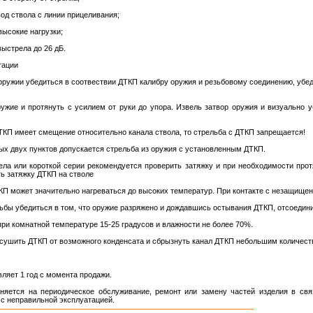
од ствола с линии прицеливания;
ысокие нагрузки;
ыстрела до 26 дБ.
тации
 оружии убедиться в соотвествии ДТКП калибру оружия и резьбовому соединению, убе
ужие и протянуть с усилием от руки до упора. Извель затвор оружия и визуально 
ТКП имеет смещение относительно канала ствола, то стрельба с ДТКП запрещается!
ых двух пунктов допускается стрельба из оружия с установленным ДТКП.
ела или короткой серии рекомендуется проверить затяжку и при необходимости про
ь затяжку ДТКП на стволе
КП может значительно нагреваться до высоких температур. При контакте с незащище
ьбы убедиться в том, что оружие разряжено и дождавшись остывания ДТКП, отсоедини
при комнатной температуре 15-25 градусов и влажности не более 70%.
сушить ДТКП от возможного конденсата и сбрызнуть канал ДТКП небольшим количест
ляет 1 год с момента продажи.
аняется на периодическое обслуживание, ремонт или замену частей изделия в св
с неправильной эксплуатацией.