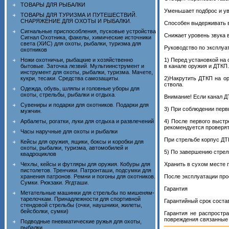
ТОВАРЫ ДЛЯ РЫБАЛКИ
Уменьшает подброс и ув
ТОВАРЫ ДЛЯ ТУРИЗМА И ПУТЕШЕСТВИЙ.
СНАРЯЖЕНИЕ ДЛЯ ОХОТЫ И РЫБАЛКИ.
Способен выдерживать в
Сигнальные приспособления, пусковые устройства
Снижает уровень звука в
Сигнал Охотника, факелы, химические источники
света (ХИС) для охоты, рыбалки, туризма для
Руководство по эксплуа
охотников
Ножи охотничьи, рыбацкие и хозяйственно
1) Перед установкой на
бытовые. Заточка лезвий. Мультиинструмент и
в канале оружия и ДТКП.
инструмент для охоты, рыбалки, туризма. Мачете,
кукри, тесаки. Средства самозащиты.
2)Накрутить ДТКП на ор
ствола.
Одежда, обувь, шляпы и головные уборы для
охоты, стрельбы, рыбалки и отдыха.
Внимание! Если канал Д
Сувениры и подарки для охотников. Подарки для
3) При соблюдении перв
мужчин.
Арбалеты, рогатки, луки для отдыха и развлечений
4) После первого выстр
рекомендуется проверят
Часы наручные для охоты и рыбалки
При стрельбе корпус ДТ
Кейсы для оружия, ящики, боксы и коробки для
охоты, рыбалки, туризма, автомобилей и
5) По завершению стрел
квадроциклов
Чехлы, кейсы и футляры для оружия. Кобуры для
Хранить в сухом месте 
пистолетов. Тренчики. Патронташи, подсумки для
хранения патронов. Ремни и погоны для охотников.
После эксплуатации про
Сумки. Рюкзаки. Ягдташи.
Гарантия
Метательные машинки для стрельбы по мишеням-
тарелочкам. Принадлежности для спортивной
Гарантийный срок состав
стендовой стрельбы (очки, наушники, жилеты,
бейсболки, сумки)
Гарантия не распростр
повреждения связанные 
Подводные пневматические ружья для охоты,
рыбалки