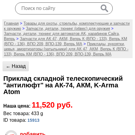
Главная
>
Товары для охоты, стрельбы, комплектующие и запчасти
к оружию
>
Запчасти, детали, тюнинг (обвес) для оружия
>
Запчасти, детали, тюнинг для автоматов АК, карабинов Сайга,
Вепрь
>
Запчасти для АК 47, АКМ, Вепрь К (ВПО - 133), Вепрь КМ
(ВПО - 136), ВПО 209, ВПО-139, Вепрь МА
>
Приклады, рукоятки,
цевья, амортизаторы (затыльники) для АК 47, АКМ, Вепрь К (ВПО -
133), Вепрь КМ (ВПО - 136), ВПО 209, ВПО-139, Вепрь МА
← Назад
Приклад складной телескопический
"антилюфт" на АК-74, АКМ, K-Arma
Atom
11,520 руб.
Наша цена:
Вес товара: 433 g
ID товара:
15913