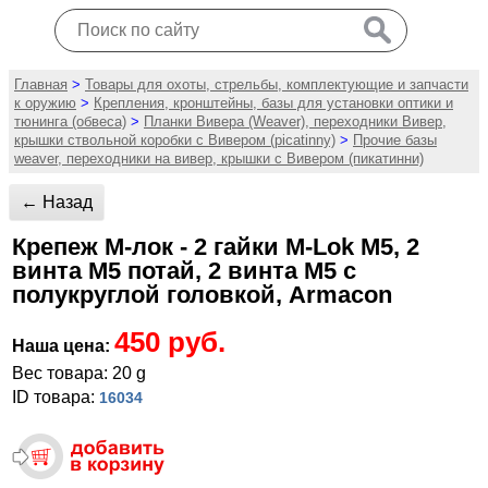
Главная
>
Товары для охоты, стрельбы, комплектующие и запчасти
к оружию
>
Крепления, кронштейны, базы для установки оптики и
тюнинга (обвеса)
>
Планки Вивера (Weaver), переходники Вивер,
крышки ствольной коробки с Вивером (picatinny)
>
Прочие базы
weaver, переходники на вивер, крышки с Вивером (пикатинни)
← Назад
Крепеж М-лок - 2 гайки M-Lok М5, 2
винта М5 потай, 2 винта М5 с
полукруглой головкой, Armacon
450 руб.
Наша цена:
Вес товара: 20 g
ID товара:
16034