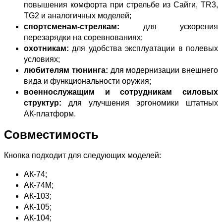
повышения комфорта при стрельбе из Сайги, TR3,
TG2 и аналогичных моделей;
спортсменам‑стрелкам:
для ускорения
перезарядки на соревнованиях;
охотникам:
для удобства эксплуатации в полевых
условиях;
любителям тюнинга:
для модернизации внешнего
вида и функциональности оружия;
военнослужащим и сотрудникам силовых
структур:
для улучшения эргономики штатных
АК‑платформ.
Совместимость
Кнопка подходит для следующих моделей:
АК‑74;
АК‑74М;
АК‑103;
АК‑105;
АК‑104;