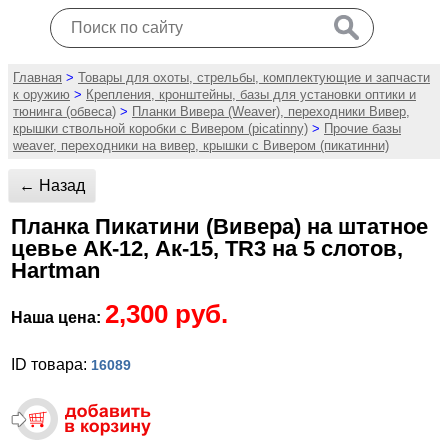
Главная
>
Товары для охоты, стрельбы, комплектующие и запчасти
к оружию
>
Крепления, кронштейны, базы для установки оптики и
тюнинга (обвеса)
>
Планки Вивера (Weaver), переходники Вивер,
крышки ствольной коробки с Вивером (picatinny)
>
Прочие базы
weaver, переходники на вивер, крышки с Вивером (пикатинни)
← Назад
Планка Пикатини (Вивера) на штатное
цевье АК-12, Ак-15, TR3 на 5 слотов,
Hartman
2,300 руб.
Наша цена:
ID товара:
16089