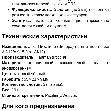
гражданских версий, включая TR3.
Функциональность:
5 слотов (по 5 мм) позволяют
разместить сразу несколько аксессуаров.
Эстетика:
матовый чёрный цвет гармонично
сочетается с любым оружием.
Технические характеристики
Название:
планка Пикатини (Вивера) на штатное цевьё
АК‑12/АК‑15 (арт. АК12).
Производитель:
Hartman (Россия).
Материал:
авиационный алюминиевый сплав с
анодированием.
Цвет:
матовый чёрный.
Габариты:
55 × 21 × 9 мм.
Количество слотов:
5 (по 5 мм).
Вес:
19 г.
Стандарт крепления:
Picatinny/Weaver.
Для кого предназначена