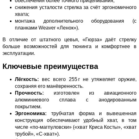
обеспечения более точного прицеливания;
снижения усталости стрелка за счёт эргономичного
хвата;
монтажа дополнительного оборудования (с
планками Weaver «Ленок»).
В отличие от штатного цевья, «Гюрза» даёт стрелку
больше возможностей для тюнинга и комфортнее в
эксплуатации.
Ключевые преимущества
Лёгкость:
вес всего 255 г не утяжеляет оружие,
сохраняя его манёвренность.
Прочность:
изготовлен из авиационного
алюминиевого сплава с анодированным
покрытием.
Эргономика:
трубчатая форма и вывешенная
конструкция обеспечивают удобный хват, в том
числе «по‑магпуловски» («хват Криса Косты», «хват
трубой», «С‑хват»).