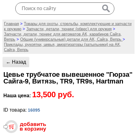
Главная
>
Товары для охоты, стрельбы, комплектующие и запчасти
к оружию
>
Запчасти, детали, тюнинг (обвес) для оружия
>
Запчасти, детали, тюнинг для автоматов АК, карабинов Сайга,
Вепрь
>
Общие (универсальные) детали для АК, Сайга, Вепрь
>
Приклады, рукоятки, цевья, амортизаторы (затыльники) на АК,
Сайга, Вепрь
← Назад
Цевье трубчатое вывешенное "Гюрза"
Сайга-9, Витязь, TR9, TR9s, Hartman
13,500 руб.
Наша цена:
ID товара:
16095