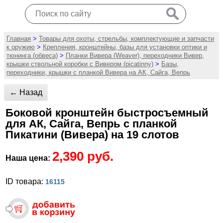
Главная
>
Товары для охоты, стрельбы, комплектующие и запчасти
к оружию
>
Крепления, кронштейны, базы для установки оптики и
тюнинга (обвеса)
>
Планки Вивера (Weaver), переходники Вивер,
крышки ствольной коробки с Вивером (picatinny)
>
Базы,
переходники, крышки с планкой Вивера на АК, Сайга, Вепрь
← Назад
Боковой кронштейн быстросъемный
для АК, Сайга, Вепрь с планкой
Пикатини (Вивера) на 19 слотов
2,390 руб.
Наша цена:
ID товара:
16115