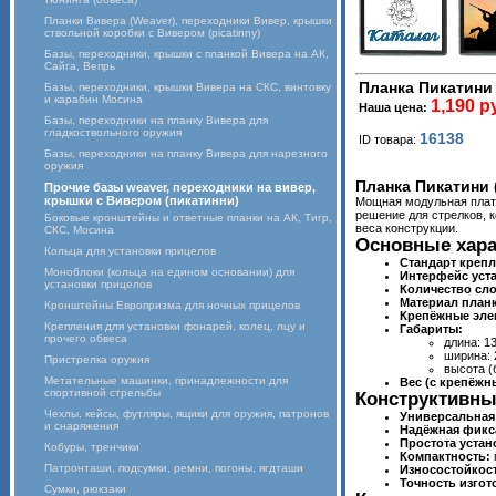
Планки Вивера (Weaver), переходники Вивер, крышки
ствольной коробки с Вивером (picatinny)
Базы, переходники, крышки с планкой Вивера на АК,
Сайга, Вепрь
Планка Пикатини 
Базы, переходники, крышки Вивера на СКС, винтовку
и карабин Мосина
1,190 р
Наша цена:
Базы, переходники на планку Вивера для
гладкоствольного оружия
16138
ID товара:
Базы, переходники на планку Вивера для нарезного
оружия
Планка Пикатини (
Прочие базы weaver, переходники на вивер,
крышки с Вивером (пикатинни)
Мощная модульная плат
решение для стрелков, 
Боковые кронштейны и ответные планки на АК, Тигр,
веса конструкции.
СКС, Мосина
Основные хара
Кольца для установки прицелов
Стандарт крепл
Моноблоки (кольца на едином основании) для
Интерфейс уст
установки прицелов
Количество сло
Материал планк
Кронштейны Европризма для ночных прицелов
Крепёжные эле
Крепления для установки фонарей, колец, лцу и
Габариты:
прочего обвеса
длина: 1
ширина: 
Пристрелка оружия
высота (
Метательные машинки, принадлежности для
Вес (с крепёжн
спортивной стрельбы
Конструктивны
Чехлы, кейсы, футляры, ящики для оружия, патронов
Универсальная
и снаряжения
Надёжная фикс
Простота устан
Кобуры, тренчики
Компактность:
Патронташи, подсумки, ремни, погоны, ягдташи
Износостойкост
Точность изгот
Сумки, рюкзаки