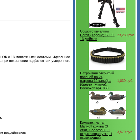
Сошки с качалкой
Harris (Харрис) S-L 9-
23,280 руб.
13 дюймов
-LOK с 13 монтажными слотами. Идеальное
в при сохранении надёжности и умеренного
Патронташ открытый
поясной на 24
патрона 12 калибра
1,030 руб.
(брезент + кожа),
Военохот арт. 868
.
Комплект чучел
Mankoff кряква (3
утки, 1 селезень, 1
3,570 руб.
им воздействиям.
отдыхающая утка, 1
отдыхающий