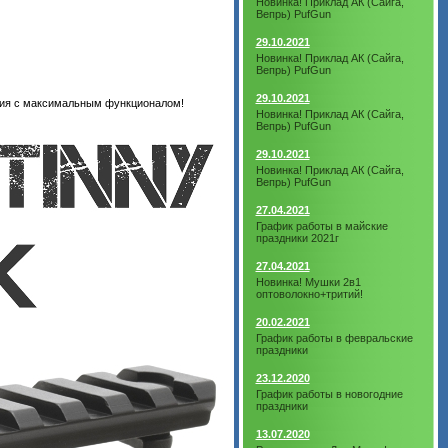
Новинка! Приклад АК (Сайга,
Вепрь) PufGun
29.10.2021
Новинка! Приклад АК (Сайга,
Вепрь) PufGun
29.10.2021
ужия с максимальным функционалом!
Новинка! Приклад АК (Сайга,
Вепрь) PufGun
29.10.2021
Новинка! Приклад АК (Сайга,
Вепрь) PufGun
27.04.2021
График работы в майские
праздники 2021г
27.04.2021
Новинка! Мушки 2в1
оптоволокно+тритий!
20.02.2021
График работы в февральские
праздники
23.12.2020
График работы в новогодние
праздники
13.07.2020