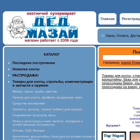
Главная
Регистрац
Заказ, Оплата, Доста
Пои
КАТАЛОГ
Например,
манок Егер
Последние поступления
Новинки охоты
РАСПРОДАЖА!
Товары для охоты, стр
кронштейны, базы для у
Товары для охоты, стрельбы, комплектующие
переходники Вивер, кры
и запчасти к оружию
переходники на вивер, 
Манки, горны, трубы, свистки
Чучела для охоты, профили, воздушные змеи
Средства маскировки
Това
Запчасти, детали, тюнинг (обвес) для оружия
ох
Снаряжение патронов, весы
стр
компл
Ножи и аксессуары к ним, мачете, походные и
и зап
хозяйственные интрументы
Каталог>
ор
Оптика, ЛЦУ, Фонари
Крепления, кронштейны, базы для установки оптики и
тюнинга (обвеса)