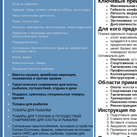
Ключевые пре
Уход за оружием
Максимальная 
Гибкость конф
Одежда, обувь, шляпы, головные уборы, аксессуары
Лёгкость моде
Часы тактические для охоты
Прочность:
соче
Эргономика:
оп
Лыжи, снегоступы
Долговечность
Компасы, барометры, фотоловушки, поиск подранков
Для кого пред
Приманки и прикормки для животных,
Планка идеально подход
нейтрализаторы запаха
хотят максималь
нуждаются в мно
Подводная охота
предпочитают м
Сигнальные приспособления, факелы, химические
ценят баланс ме
источники света
планируют испол
Оптимально для:
Книги, видео
Охотников:
уст
Комиссионные товары
Спортсменов:
к
Тактических ст
Продукция охоты и рыбалки
Профессионал
Коллекционеро
Макеты оружия, армейская амуниция,
Инструкторов:
пневматика и прочее оружие
Области прим
Туристическое снаряжение для охоты,
Охота:
монтаж к
рыбалки, путешествий, отдыха и дачи
Спортивная стр
Подарки, сувениры, специальные товары,
Тактические оп
прочее
Тренировки:
от
Поисково‑спас
Товары для рыбалки
Реконструкция:
Инструкция по
ТОВАРЫ ДЛЯ РЫБАЛКИ
Подготовьте цев
ТОВАРЫ ДЛЯ ТУРИЗМА И ПУТЕШЕСТВИЙ.
Совместите план
СНАРЯЖЕНИЕ ДЛЯ ОХОТЫ И РЫБАЛКИ.
Вставьте стальн
Сигнальные приспособления, пусковые устройства
Аккуратно затян
Сигнал Охотника, факелы, химические источники
Проверьте устой
света (ХИС) для охоты, рыбалки, туризма для
Убедитесь в кор