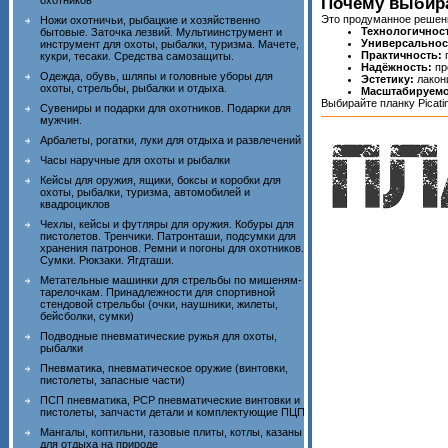
охотников
Почему выбира
Это продуманное решени
Ножи охотничьи, рыбацкие и хозяйственно
Технологичност
бытовые. Заточка лезвий. Мультиинструмент и
Универсальнос
инструмент для охоты, рыбалки, туризма. Мачете,
Практичность:
п
кукри, тесаки. Средства самозащиты.
Надёжность:
пр
Одежда, обувь, шляпы и головные уборы для
Эстетику:
лакон
охоты, стрельбы, рыбалки и отдыха.
Масштабируемо
Выбирайте планку Picat
Сувениры и подарки для охотников. Подарки для
мужчин.
Арбалеты, рогатки, луки для отдыха и развлечений
Часы наручные для охоты и рыбалки
Кейсы для оружия, ящики, боксы и коробки для
охоты, рыбалки, туризма, автомобилей и
квадроциклов
Чехлы, кейсы и футляры для оружия. Кобуры для
пистолетов. Тренчики. Патронташи, подсумки для
хранения патронов. Ремни и погоны для охотников.
Сумки. Рюкзаки. Ягдташи.
Метательные машинки для стрельбы по мишеням-
тарелочкам. Принадлежности для спортивной
стендовой стрельбы (очки, наушники, жилеты,
бейсболки, сумки)
Подводные пневматические ружья для охоты,
рыбалки
Пневматика, пневматическое оружие (винтовки,
пистолеты, запасные части)
ПСП пневматика, PCP пневматические винтовки и
пистолеты, запчасти детали и комплектующие ПЦП
Мангалы, коптильни, газовые плиты, котлы, казаны
для отдыха на природе