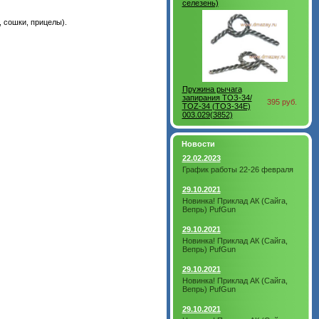
селезень)
 сошки, прицелы).
Пружина рычага
запирания ТОЗ-34/
395 руб.
TOZ-34 (ТОЗ-34Е)
003.029(3852)
Новости
22.02.2023
График работы 22-26 февраля
29.10.2021
Новинка! Приклад АК (Сайга,
Вепрь) PufGun
29.10.2021
Новинка! Приклад АК (Сайга,
Вепрь) PufGun
29.10.2021
Новинка! Приклад АК (Сайга,
Вепрь) PufGun
29.10.2021