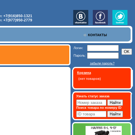
+7(916)850-1321
л:
+7(977)950-2779
л:
КОНТАКТЫ
Логин:
Пароль:
забыли пароль?
Корзина
(нет товаров)
Узнать статус заказа
Поиск товара по номеру ID