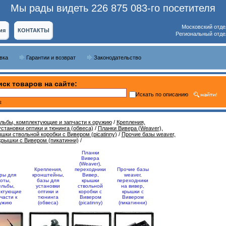
Мы рады видеть 226 875 083-го посетителя
Московский отде
ия
КОНТАКТЫ
Региональный отде
вка
Гарантии и возврат
Законодательство
ск товаров на сайте:
Искать по описанию
ь
ельбы, комплектующие и запчасти к оружию
/
Крепления,
становки оптики и тюнинга (обвеса)
/
Планки Вивера (Weaver),
шки ствольной коробки с Вивером (picatinny)
/
Прочие базы weaver,
крышки с Вивером (пикатинни)
/
Планки
Вивера
(Weaver),
Крепления,
переходники
Прочие базы
ры для
кронштейны,
Вивер,
weaver,
оты,
базы для
крышки
переходники
ельбы,
установки
ствольной
на вивер,
ектующие
оптики и
коробки с
крышки с
части к
тюнинга
Вивером
Вивером
ужию
(обвеса)
(picatinny)
(пикатинни)