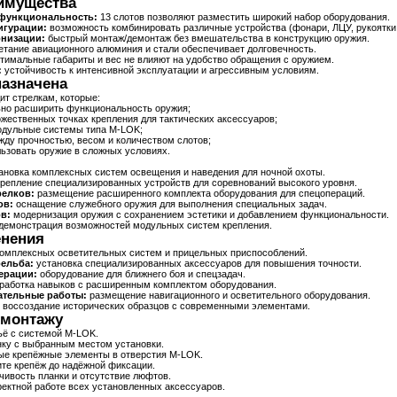
имущества
функциональность:
13 слотов позволяют разместить широкий набор оборудования.
игурации:
возможность комбинировать различные устройства (фонари, ЛЦУ, рукоятки,
рнизации:
быстрый монтаж/демонтаж без вмешательства в конструкцию оружия.
тание авиационного алюминия и стали обеспечивает долговечность.
тимальные габариты и вес не влияют на удобство обращения с оружием.
:
устойчивость к интенсивной эксплуатации и агрессивным условиям.
назначена
ит стрелкам, которые:
но расширить функциональность оружия;
жественных точках крепления для тактических аксессуаров;
одульные системы типа M-LOK;
жду прочностью, весом и количеством слотов;
ьзовать оружие в сложных условиях.
ановка комплексных систем освещения и наведения для ночной охоты.
репление специализированных устройств для соревнований высокого уровня.
релков:
размещение расширенного комплекта оборудования для спецопераций.
ов:
оснащение служебного оружия для выполнения специальных задач.
в:
модернизация оружия с сохранением эстетики и добавлением функциональности.
демонстрация возможностей модульных систем крепления.
енения
омплексных осветительных систем и прицельных приспособлений.
ельба:
установка специализированных аксессуаров для повышения точности.
ерации:
оборудование для ближнего боя и спецзадач.
работка навыков с расширенным комплектом оборудования.
ательные работы:
размещение навигационного и осветительного оборудования.
воссоздание исторических образцов с современными элементами.
 монтажу
ьё с системой M-LOK.
ку с выбранным местом установки.
ые крепёжные элементы в отверстия M-LOK.
ите крепёж до надёжной фиксации.
чивость планки и отсутствие люфтов.
ректной работе всех установленных аксессуаров.