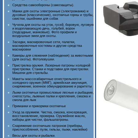
Средства самообороны (самозащиты).
Манки для охоты электронные (электроманки) и
духовые (классические), охотничьи горны и трубы,
свистки, ошейники для собак
Чучела для охоты на уток, гусей, боровую, луговую
и водоплавающую дичь, голубей, ворон
(подсадные, манковые). Фото профили и
воздушные змеи для охоты.
Засидки, маскировочные сети, палатки,
маскировочные костюмы и другие средства
маскировки
Камеры для слежения (наблюдения) за животными
(для охоты). Фотоловушки.
Пристрелка оружия. Лазерные патроны холодной
пристрелки. Станки и подставки для пристрелки.
Мишени для стрельбы.
Макеты массогабаритные огнестрельного и
холодного оружия (ММГ), армейская амуниция,
снаряжение, военное обмундирование и раритеты
Лыжи охотничьи промысловые лесные и рыбацкие,
снегоступы, лыжные палки и крепления, смазка и
смола для лыж
Приманки и прикормки охотничьи
Уход за оружием. Чистка, смазка, консервация,
восстановление, проверка. Оружейное масло,
наборы для чистки, фальшпатроны.
Снаряжение охотничьих патронов (приборы,
приспособления, пули, гильзы, пыжи, наклейки)
Весы для охоты и рыбалки.