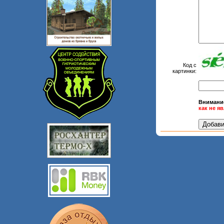
Код с
картинки:
Внимани
как не я