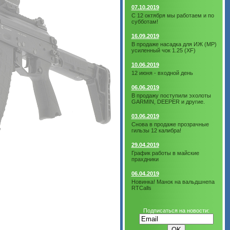
07.10.2019
С 12 октября мы работаем и по
субботам!
16.09.2019
В продаже насадка для ИЖ (МР)
усиленный чок 1.25 (XF)
10.06.2019
12 июня - входной день
06.06.2019
В продажу поступили эхолоты
GARMIN, DEEPER и другие.
03.06.2019
Снова в продаже прозрачные
гильзы 12 калибра!
29.04.2019
График работы в майские
прахдники
06.04.2019
Новинка! Манок на вальдшнепа
RTCalls
Подписаться на новости: