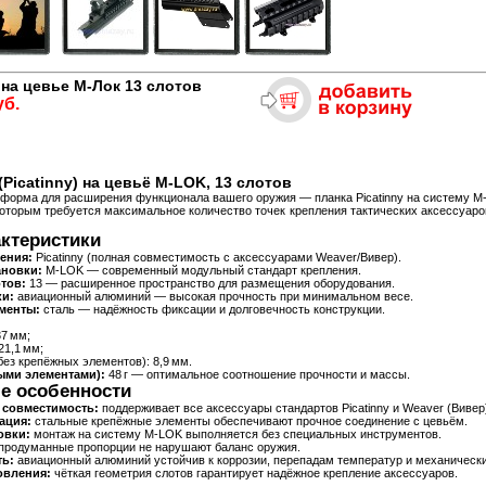
на цевье М-Лок 13 слотов
уб.
Picatinny) на цевьё M-LOK, 13 слотов
форма для расширения функционала вашего оружия — планка Picatinny на систему M
которым требуется максимальное количество точек крепления тактических аксессуаро
ктеристики
ения:
Picatinny (полная совместимость с аксессуарами Weaver/Вивер).
ановки:
M-LOK — современный модульный стандарт крепления.
тов:
13 — расширенное пространство для размещения оборудования.
и:
авиационный алюминий — высокая прочность при минимальном весе.
менты:
сталь — надёжность фиксации и долговечность конструкции.
37 мм;
21,1 мм;
без крепёжных элементов): 8,9 мм.
ыми элементами):
48 г — оптимальное соотношение прочности и массы.
е особенности
 совместимость:
поддерживает все аксессуары стандартов Picatinny и Weaver (Вивер)
ация:
стальные крепёжные элементы обеспечивают прочное соединение с цевьём.
овки:
монтаж на систему M-LOK выполняется без специальных инструментов.
продуманные пропорции не нарушают баланс оружия.
ь:
авиационный алюминий устойчив к коррозии, перепадам температур и механическ
овления:
чёткая геометрия слотов гарантирует надёжное крепление аксессуаров.