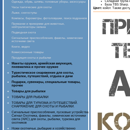
Складная труба 
Одежда, обувь, шляпы, головные уборы, аксессуары
База TBS Sharp.
Часы тактические для охоты
Цвет:
койот. Также дост
Лыжи, снегоступы
Компасы, барометры, фотоловушки, поиск подранков
Приманки и прикормки для животных,
нейтрализаторы запаха
Подводная охота
Сигнальные приспособления, факелы, химические
источники света
Книги, видео
Комиссионные товары
Продукция охоты и рыбалки
Макеты оружия, армейская амуниция,
пневматика и прочее оружие
Туристическое снаряжение для охоты,
рыбалки, путешествий, отдыха и дачи
Подарки, сувениры, специальные товары,
прочее
Товары для рыбалки
ТОВАРЫ ДЛЯ РЫБАЛКИ
ТОВАРЫ ДЛЯ ТУРИЗМА И ПУТЕШЕСТВИЙ.
СНАРЯЖЕНИЕ ДЛЯ ОХОТЫ И РЫБАЛКИ.
Сигнальные приспособления, пусковые устройства
Сигнал Охотника, факелы, химические источники
света (ХИС) для охоты, рыбалки, туризма для
охотников
Ножи охотничьи, рыбацкие и хозяйственно