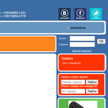
+7(916)850-1321
л:
+7(977)950-2779
л:
КОНТАКТЫ
Логин:
Пароль:
забыли пароль?
Корзина
(нет товаров)
Узнать статус заказа
Поиск товара по номеру ID