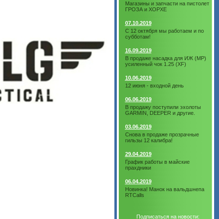
Магазины и запчасти на пистолет
ГРОЗА и ХОРХЕ
07.10.2019
С 12 октября мы работаем и по
субботам!
16.09.2019
В продаже насадка для ИЖ (МР)
усиленный чок 1.25 (XF)
10.06.2019
12 июня - входной день
06.06.2019
В продажу поступили эхолоты
GARMIN, DEEPER и другие.
03.06.2019
Снова в продаже прозрачные
гильзы 12 калибра!
29.04.2019
График работы в майские
прахдники
06.04.2019
Новинка! Манок на вальдшнепа
RTCalls
Подписаться на новости: