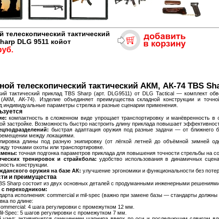
й телескопический тактический
harp DLG 9511 койот
руб.
ой телескопический тактический АКМ, АК-74 TBS Sha
кий тактический приклад TBS Sharp (арт. DLG9511) от DLG Tactical — комплект об
(АКМ, АК‑74). Изделие объединяет преимущества складной конструкции и точной
д индивидуальные параметры стрелка и разные сценарии применения.
льзуется
ие:
компактность в сложенном виде упрощает транспортировку и манёвренность в 
кой застройке. Возможность быстро настроить длину приклада повышает эффективност
ецподразделений:
быстрая адаптация оружия под разные задачи — от ближнего б
еремещении между локациями.
лировка длины под разную экипировку (от лёгкой летней до объёмной зимней од
ду точками охоты или транспортировке.
смены:
точная подгонка параметров приклада для повышения точности стрельбы на с
ических тренировок и страйкбола:
удобство использования в динамичных сцена
ность конструкции.
данского оружия на базе АК:
улучшение эргономики и функциональности без потер
ти и преимущества
BS Sharp состоит из двух основных деталей с продуманными инженерными решениями
 с переходником:
дарта исполнения: commercial и mil‑spec (важно при замене базы — стандарты должны 
вка по длине:
ommercial: 4 шага регулировки с промежутком 12 мм.
il‑Spec: 5 шагов регулировки с промежутком 7 мм.
й узел: активируется смещением шарнира вверх по оси и последующим сдвигом в