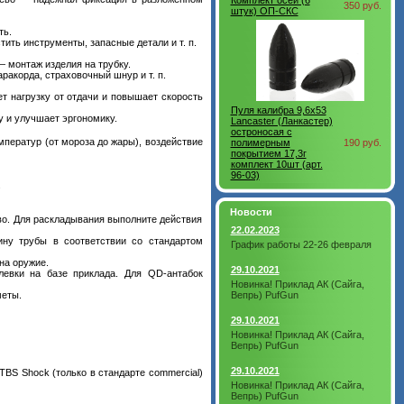
Комплект осей (6
350 руб.
штук) ОП-СКС
ть.
ить инструменты, запасные детали и т. п.
 монтаж изделия на трубку.
ракорда, страховочный шнур и т. п.
т нагрузку от отдачи и повышает скорость
Пуля калибра 9,6х53
 и улучшает эргономику.
Lancaster (Ланкастер)
остроносая с
ератур (от мороза до жары), воздействие
полимерным
190 руб.
покрытием 17,3г
комплект 10шт (арт.
96-03)
.
Новости
во. Для раскладывания выполните действия
22.02.2023
ину трубы в соответствии со стандартом
График работы 22-26 февраля
на оружие.
29.10.2021
евки на базе приклада. Для QD‑антабок
Новинка! Приклад АК (Сайга,
меты.
Вепрь) PufGun
29.10.2021
Новинка! Приклад АК (Сайга,
Вепрь) PufGun
29.10.2021
 TBS Shock (только в стандарте commercial)
Новинка! Приклад АК (Сайга,
Вепрь) PufGun