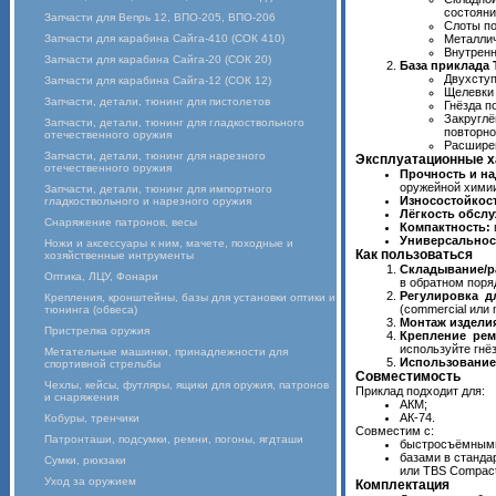
состояни
Запчасти для Вепрь 12, ВПО-205, ВПО-206
Слоты по
Запчасти для карабина Сайга-410 (СОК 410)
Металлич
Внутренн
Запчасти для карабина Сайга-20 (СОК 20)
База приклада 
Двухступ
Запчасти для карабина Сайга-12 (СОК 12)
Щелевки 
Запчасти, детали, тюнинг для пистолетов
Гнёзда п
Закруглё
Запчасти, детали, тюнинг для гладкоствольного
повторно
отечественного оружия
Расширен
Запчасти, детали, тюнинг для нарезного
Эксплуатационные х
отечественного оружия
Прочность и на
оружейной химии
Запчасти, детали, тюнинг для импортного
Износостойкост
гладкоствольного и нарезного оружия
Лёгкость обсл
Снаряжение патронов, весы
Компактность:
Универсальнос
Ножи и аксессуары к ним, мачете, походные и
Как пользоваться
хозяйственные интрументы
Складывание/р
Оптика, ЛЦУ, Фонари
в обратном поря
Регулировка д
Крепления, кронштейны, базы для установки оптики и
(commercial или 
тюнинга (обвеса)
Монтаж изделия
Пристрелка оружия
Крепление рем
используйте гнёз
Метательные машинки, принадлежности для
Использование
спортивной стрельбы
Совместимость
Чехлы, кейсы, футляры, ящики для оружия, патронов
Приклад подходит для:
и снаряжения
АКМ;
АК‑74.
Кобуры, тренчики
Совместим с:
Патронташи, подсумки, ремни, погоны, ягдташи
быстросъёмными
базами в стандар
Сумки, рюкзаки
или TBS Compact
Уход за оружием
Комплектация