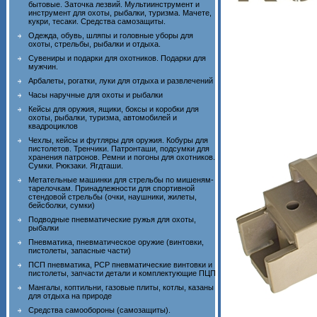
бытовые. Заточка лезвий. Мультиинструмент и
инструмент для охоты, рыбалки, туризма. Мачете,
кукри, тесаки. Средства самозащиты.
Одежда, обувь, шляпы и головные уборы для
охоты, стрельбы, рыбалки и отдыха.
Сувениры и подарки для охотников. Подарки для
мужчин.
Арбалеты, рогатки, луки для отдыха и развлечений
Часы наручные для охоты и рыбалки
Кейсы для оружия, ящики, боксы и коробки для
охоты, рыбалки, туризма, автомобилей и
квадроциклов
Чехлы, кейсы и футляры для оружия. Кобуры для
пистолетов. Тренчики. Патронташи, подсумки для
хранения патронов. Ремни и погоны для охотников.
Сумки. Рюкзаки. Ягдташи.
Метательные машинки для стрельбы по мишеням-
тарелочкам. Принадлежности для спортивной
стендовой стрельбы (очки, наушники, жилеты,
бейсболки, сумки)
Подводные пневматические ружья для охоты,
рыбалки
Пневматика, пневматическое оружие (винтовки,
пистолеты, запасные части)
ПСП пневматика, PCP пневматические винтовки и
пистолеты, запчасти детали и комплектующие ПЦП
Мангалы, коптильни, газовые плиты, котлы, казаны
для отдыха на природе
Средства самообороны (самозащиты).