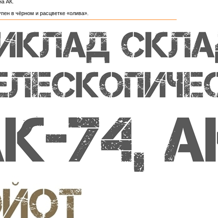
на АК.
упен в чёрном и расцветке «олива».