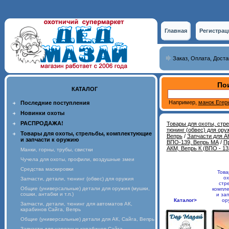
Главная
Регистрац
Заказ, Оплата, Доста
Пои
КАТАЛОГ
Например,
манок Егер
Последние поступления
Новинки охоты
РАСПРОДАЖА!
Товары для охоты, стр
тюнинг (обвес) для ору
Товары для охоты, стрельбы, комплектующие
Вепрь
/
Запчасти для АК
и запчасти к оружию
ВПО-139, Вепрь МА
/
Пр
АКМ, Вепрь К (ВПО - 13
Манки, горны, трубы, свистки
Чучела для охоты, профили, воздушные змеи
Средства маскировки
Това
ох
Запчасти, детали, тюнинг (обвес) для оружия
стр
Общие (универсальные) детали для оружия (мушки,
компл
сошки, антабки и т.п.)
и зап
Каталог>
ор
Запчасти, детали, тюнинг для автоматов АК,
карабинов Сайга, Вепрь
Общие (универсальные) детали для АК, Сайга, Вепрь
Запчасти для нарезных карабинов Сайга