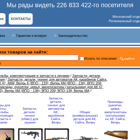
Мы рады видеть 226 833 422-го посетителя
Московский отде
ия
КОНТАКТЫ
Региональный отде
вка
Гарантии и возврат
Законодательство
ск товаров на сайте:
Искать по описанию
ь
ельбы, комплектующие и запчасти к оружию
/
Запчасти, детали,
жия
/
Запчасти, детали, тюнинг для автоматов АК, карабинов Сайга,
 47, АКМ, Вепрь К (ВПО - 133), Вепрь КМ (ВПО - 136), ВПО 209,
иклады, рукоятки, цевья, амортизаторы (затыльники) для АК 47,
3), Вепрь КМ (ВПО - 136), ВПО 209, ВПО-139, Вепрь МА
/
Запчасти,
детали,
Приклады,
ры для
тюнинг для
рукоятки,
оты,
Запчасти,
автоматов
цевья,
ельбы,
детали,
АК,
Общие
амортизаторы
ектующие
тюнинг
карабинов
(универсальные)
(затыльники)
части к
(обвес) для
Сайга,
детали для АК,
на АК, Сайга,
ужию
оружия
Вепрь
Сайга, Вепрь
Вепрь