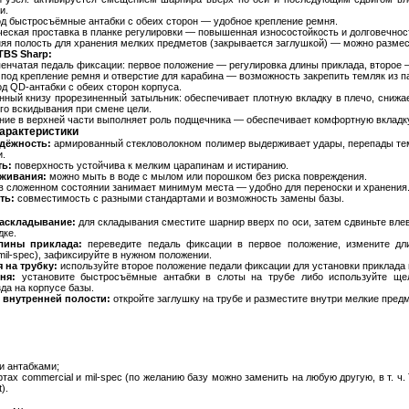
и.
д быстросъёмные антабки с обеих сторон — удобное крепление ремня.
еская проставка в планке регулировки — повышенная износостойкость и долговечнос
яя полость для хранения мелких предметов (закрывается заглушкой) — можно размест
TBS Sharp:
енчатая педаль фиксации: первое положение — регулировка длины приклада, второе —
под крепление ремня и отверстие для карабина — возможность закрепить темляк из па
од QD‑антабки с обеих сторон корпуса.
нный книзу прорезиненный затыльник: обеспечивает плотную вкладку в плечо, снижае
го вскидывания при смене цели.
ие в верхней части выполняет роль подщечника — обеспечивает комфортную вкладку
арактеристики
дёжность:
армированный стекловолокном полимер выдерживает удары, перепады темп
.
ь:
поверхность устойчива к мелким царапинам и истиранию.
уживания:
можно мыть в воде с мылом или порошком без риска повреждения.
в сложенном состоянии занимает минимум места — удобно для переноски и хранения
ть:
совместимость с разными стандартами и возможность замены базы.
аскладывание:
для складывания сместите шарнир вверх по оси, затем сдвиньте вле
дке.
лины приклада:
переведите педаль фиксации в первое положение, измените дл
mil‑spec), зафиксируйте в нужном положении.
 на трубку:
используйте второе положение педали фиксации для установки приклада 
ня:
установите быстросъёмные антабки в слоты на трубе либо используйте щел
да на корпусе базы.
 внутренней полости:
откройте заглушку на трубе и разместите внутри мелкие пред
 антабками;
тах commercial и mil‑spec (по желанию базу можно заменить на любую другую, в т. ч.
).