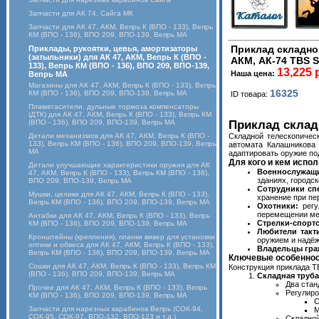
Запчасти для АК 74, Сайга МК
Запчасти для АК 47, АКМ, Вепрь К (ВПО - 133), Вепрь
КМ (ВПО - 136), ВПО 209, ВПО-139, Вепрь МА
Приклад складно
Приклады, рукоятки, цевья, амортизаторы
(затыльники) для АК 47, АКМ, Вепрь К (ВПО -
АКМ, АК-74 TBS S
133), Вепрь КМ (ВПО - 136), ВПО 209, ВПО-139,
13,225 
Наша цена:
Вепрь МА
Магазины для АК 47, АКМ, Вепрь К (ВПО - 133), Вепрь
16325
КМ (ВПО - 136), ВПО 209, ВПО-139, Вепрь МА
ID товара:
Пламегасители, дульные тормоза компенсаторы
(ДТК) для АК 47, АКМ, Вепрь К (ВПО - 133), Вепрь КМ
(ВПО - 136), ВПО 209, ВПО-139, Вепрь МА
Приклад складн
Детали механизмов для АК 47, АКМ, Вепрь К (ВПО -
Складной телескопичес
133), Вепрь КМ (ВПО - 136), ВПО 209, ВПО-139, Вепрь
автомата Калашникова 
МА
адаптировать оружие по
Для кого и кем испо
Детали улучшающие характеристики оружия для АК
Военнослужащ
47, АКМ, Вепрь К (ВПО - 133), Вепрь КМ (ВПО - 136),
зданиях, городс
ВПО 209, ВПО-139, Вепрь МА
Сотрудники сп
Мушки, целики для АК 47, АКМ, Вепрь К (ВПО - 133),
хранение при п
Вепрь КМ (ВПО - 136), ВПО 209, ВПО-139, Вепрь МА
Охотники:
регу
перемещении меж
Антабки для АК 47, АКМ, Вепрь К (ВПО - 133), Вепрь
Стрелки-спорт
КМ (ВПО - 136), ВПО 209, ВПО-139, Вепрь МА
Любители такт
Кронштейны (крепления), планки вивер для установки
оружием и надёж
оптики и обвеса для АК 47, АКМ, Вепрь К (ВПО - 133),
Владельцы граж
Вепрь КМ (ВПО - 136), ВПО 209, ВПО-139, Вепрь МА
Ключевые особеннос
Сошки для АК 47, АКМ, Вепрь К (ВПО - 133), Вепрь КМ
Конструкция приклада T
(ВПО - 136), ВПО 209, ВПО-139, Вепрь МА
Складная труба
Два стан
Прочее для АК 47, АКМ, Вепрь К (ВПО - 133), Вепрь
Регулиро
КМ (ВПО - 136), ВПО 209, ВПО-139, Вепрь МА
C
Запчасти для нарезных карабинов Вепрь (СОК-94,
M
СОК-95, СОК-97, ВПО-132, ВПО-123 и т.д.)
Складно