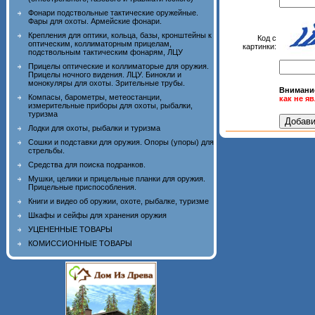
Фонари подствольные тактические оружейные.
Фары для охоты. Армейские фонари.
Крепления для оптики, кольца, базы, кронштейны к
Код с
оптическим, коллиматорным прицелам,
картинки:
подствольным тактическим фонарям, ЛЦУ
Прицелы оптические и коллиматорые для оружия.
Прицелы ночного видения. ЛЦУ. Бинокли и
монокуляры для охоты. Зрительные трубы.
Внимани
Компасы, барометры, метеостанции,
как не я
измерительные приборы для охоты, рыбалки,
туризма
Лодки для охоты, рыбалки и туризма
Сошки и подставки для оружия. Опоры (упоры) для
стрельбы.
Средства для поиска подранков.
Мушки, целики и прицельные планки для оружия.
Прицельные приспособления.
Книги и видео об оружии, охоте, рыбалке, туризме
Шкафы и сейфы для хранения оружия
УЦЕНЕННЫЕ ТОВАРЫ
КОМИССИОННЫЕ ТОВАРЫ