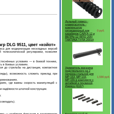
Дульный тормоз -
пламегаситель -
компенсатор
пятикамерный для
0 руб.
карабинов САЙГА-12 и
ВЕПРЬ-12 (ВПО 205)
ТАКТИКА ТУЛА 20019
rp DLG 9511, цвет «койот»
веса для модернизации нескладных версий
 телескопической регулировки, позволяя
стеснённых условиях — в боевой технике,
ь в боевых условиях.
оя до стрельбы на дистанции, компактное
Удлинитель магазина
подствольного на 2
ежды), возможность сложить приклад при
патрона стальной для
МР-153, МР-133,
1,590 руб.
оревнованиях.
МР-155 в комплекте с
риях, где важны скорость манипуляций с
антабкой и пружиной,
Ижевск (6167)
и надёжности штатной конструкции.
:
совпадать).
лево — надёжная фиксация в разложенном