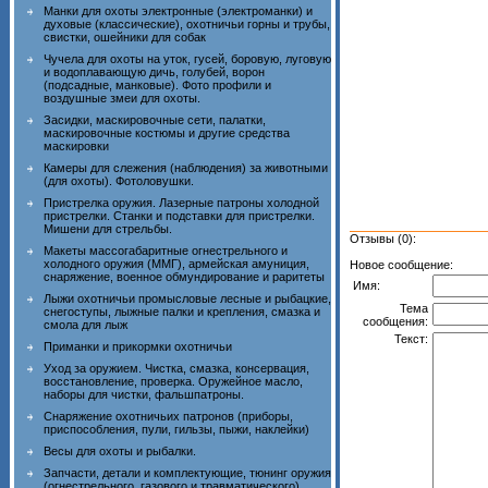
Манки для охоты электронные (электроманки) и
духовые (классические), охотничьи горны и трубы,
свистки, ошейники для собак
Чучела для охоты на уток, гусей, боровую, луговую
и водоплавающую дичь, голубей, ворон
(подсадные, манковые). Фото профили и
воздушные змеи для охоты.
Засидки, маскировочные сети, палатки,
маскировочные костюмы и другие средства
маскировки
Камеры для слежения (наблюдения) за животными
(для охоты). Фотоловушки.
Пристрелка оружия. Лазерные патроны холодной
пристрелки. Станки и подставки для пристрелки.
Мишени для стрельбы.
Отзывы (0):
Макеты массогабаритные огнестрельного и
холодного оружия (ММГ), армейская амуниция,
Новое сообщение:
снаряжение, военное обмундирование и раритеты
Имя:
Лыжи охотничьи промысловые лесные и рыбацкие,
Тема
снегоступы, лыжные палки и крепления, смазка и
сообщения:
смола для лыж
Текст:
Приманки и прикормки охотничьи
Уход за оружием. Чистка, смазка, консервация,
восстановление, проверка. Оружейное масло,
наборы для чистки, фальшпатроны.
Снаряжение охотничьих патронов (приборы,
приспособления, пули, гильзы, пыжи, наклейки)
Весы для охоты и рыбалки.
Запчасти, детали и комплектующие, тюнинг оружия
(огнестрельного, газового и травматического)