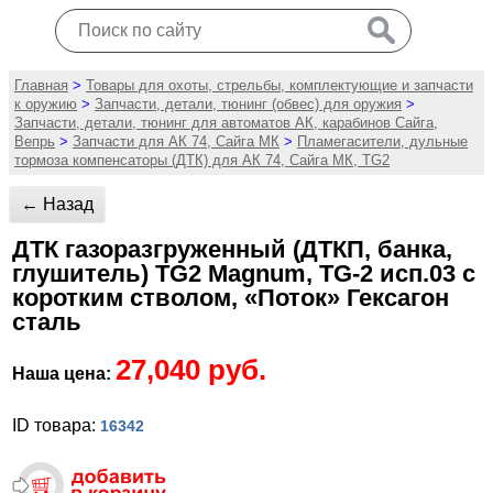
Главная
>
Товары для охоты, стрельбы, комплектующие и запчасти
к оружию
>
Запчасти, детали, тюнинг (обвес) для оружия
>
Запчасти, детали, тюнинг для автоматов АК, карабинов Сайга,
Вепрь
>
Запчасти для АК 74, Сайга МК
>
Пламегасители, дульные
тормоза компенсаторы (ДТК) для АК 74, Сайга МК, TG2
← Назад
ДТК газоразгруженный (ДТКП, банка,
глушитель) TG2 Magnum, TG-2 исп.03 с
коротким стволом, «Поток» Гексагон
сталь
27,040 руб.
Наша цена:
ID товара:
16342