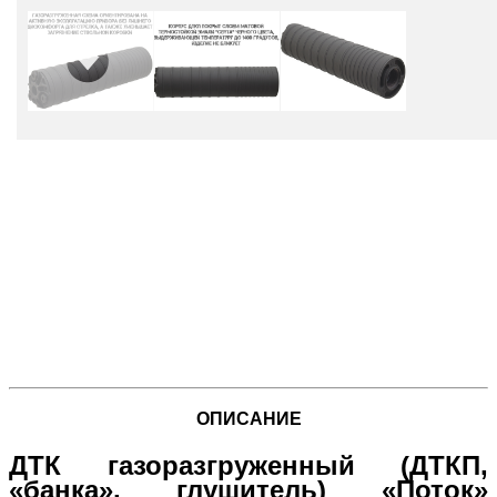
ОПИСАНИЕ
ДТК газоразгруженный (ДТКП,
«банка», глушитель) «Поток»