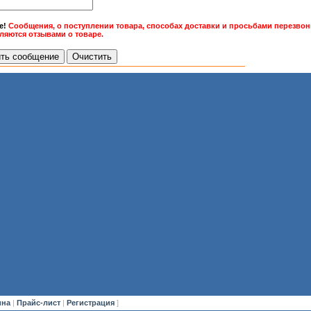
е!
Сообщения, о поступлении товара, способах доставки и просьбами перезвони
вляются отзывами о товаре.
ина
|
Прайс-лист
|
Регистрация
]