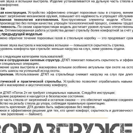
ния звука и вспышки выстрела. Изделие устанавливается на дульную часть ствола и
 комфортнее.
сти
ая конструкция.
Устройство эффективно отводит пороховые газы в сторону, миним
ижает загрязнение механизмов оружия, повышает его надёжность и упрощает обслужив
ванная технология изготовления.
Конструктивные элементы модели «Поток 
производство без потери качества: упрощён технологический процесс, снижены трудо
тивность.
По своим характеристикам модель достигает уровня лучших отечественны
и.
Оптимизированная работа устройства делает стрельбу более комфортной за счёт 
д предыдущей моделью
жено обратное течение пороховых газов в ствольную коробку — это продлевает сро
ение звука выстрела и маскировка вспышки — повышается скрытность стрелка.
ровень комфорта при стрельбе: меньше нагрузка на слух, ниже уровень отдачи.
но следующим категориям пользователей:
м и сотрудникам силовых структур.
ДТКП помогает повысить скрытность и эффекти
и специальных операциях.
ение шума выстрела и маскировка вспышки особенно актуальны при охоте на осто
сить шансы на успешный исход охоты.
трелкам.
Использование ДТКП на стрельбище снижает нагрузку на слух при длите
ктической и практической стрельбы.
Устройство позволяет отрабатывать навыки
ий к маскировке и акустическому комфорту.
ия ДТКП «Поток 2» не требуют специальных навыков. Следуйте инструкции:
оружие разряжено и находится в безопасном состоянии.
ю часть ствола от загрязнений и остатков смазки — это обеспечит надёжное соединен
йство на резьбу ствола до упора, соблюдая правильную ориентацию.
ность крепления: ДТК должен быть зафиксирован без люфтов.
ное и эффективное решение для тех, кто ценит комфорт, скрытность и долговечност
9 мм (крепление — байонет).