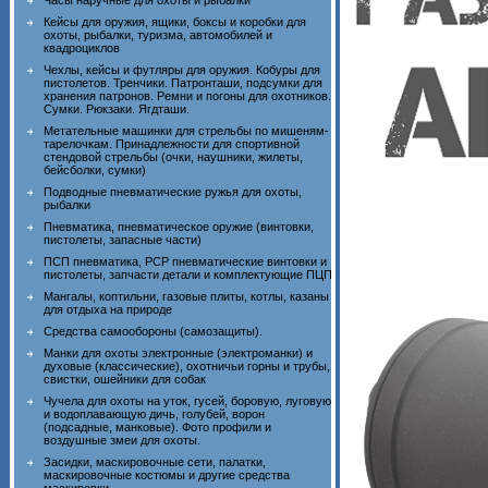
Часы наручные для охоты и рыбалки
Кейсы для оружия, ящики, боксы и коробки для
охоты, рыбалки, туризма, автомобилей и
квадроциклов
Чехлы, кейсы и футляры для оружия. Кобуры для
пистолетов. Тренчики. Патронташи, подсумки для
хранения патронов. Ремни и погоны для охотников.
Сумки. Рюкзаки. Ягдташи.
Метательные машинки для стрельбы по мишеням-
тарелочкам. Принадлежности для спортивной
стендовой стрельбы (очки, наушники, жилеты,
бейсболки, сумки)
Подводные пневматические ружья для охоты,
рыбалки
Пневматика, пневматическое оружие (винтовки,
пистолеты, запасные части)
ПСП пневматика, PCP пневматические винтовки и
пистолеты, запчасти детали и комплектующие ПЦП
Мангалы, коптильни, газовые плиты, котлы, казаны
для отдыха на природе
Средства самообороны (самозащиты).
Манки для охоты электронные (электроманки) и
духовые (классические), охотничьи горны и трубы,
свистки, ошейники для собак
Чучела для охоты на уток, гусей, боровую, луговую
и водоплавающую дичь, голубей, ворон
(подсадные, манковые). Фото профили и
воздушные змеи для охоты.
Засидки, маскировочные сети, палатки,
маскировочные костюмы и другие средства