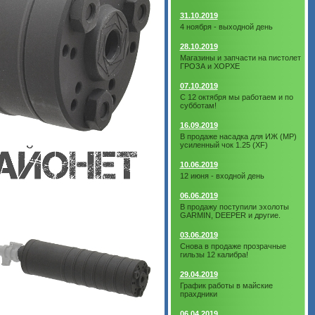
31.10.2019
4 ноября - выходной день
28.10.2019
Магазины и запчасти на пистолет
ГРОЗА и ХОРХЕ
07.10.2019
С 12 октября мы работаем и по
субботам!
16.09.2019
В продаже насадка для ИЖ (МР)
усиленный чок 1.25 (XF)
10.06.2019
12 июня - входной день
06.06.2019
В продажу поступили эхолоты
GARMIN, DEEPER и другие.
03.06.2019
Снова в продаже прозрачные
гильзы 12 калибра!
29.04.2019
График работы в майские
прахдники
06.04.2019