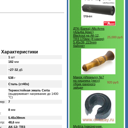
ДТК (Банка) Alfa Arms
(Альфа Армс)
Blackout на АК-12,
25,000 руб.
TR3 170мм (8 камер)
5.45x39, 223rem
байонет
Характеристики
1
шт
182
мм
~27-32
дБ
Манок «Иваныч» №7
538
г
на хищника (лису)
920 руб.
Сталь (ст40х)
«Крик раненого
зайца»
Термостойкая эмаль Certa
(выдерживает нагревание до 1400
°C)
мер:
7
8
мм
:
5.45x39mm
тр:
48,6
мм
Муфта (наконечник,
ь:
АК-12; TR3