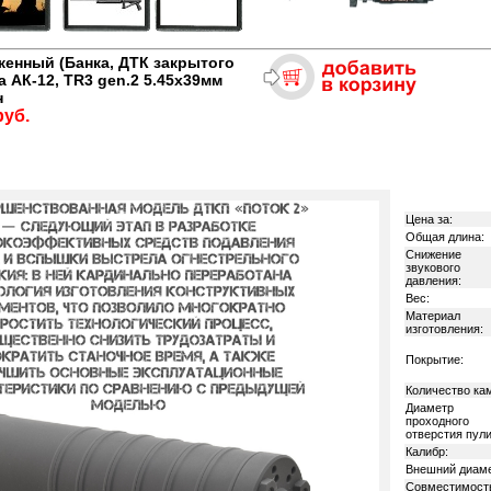
женный (Банка, ДТК закрытого
а АК-12, TR3 gen.2 5.45х39мм
н
руб.
Цена за:
Общая длина:
Снижение
звукового
давления:
Вес:
Материал
изготовления:
Покрытие:
Количество ка
Диаметр
проходного
отверстия пули
Калибр:
Внешний диаме
Совместимост