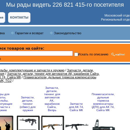
Мы рады видеть 226 821 415-го посетителя
Московский отде
ия
КОНТАКТЫ
Региональный отде
вка
Гарантии и возврат
Законодательство
ск товаров на сайте:
Искать по описанию
ь
ельбы, комплектующие и запчасти к оружию
/
Запчасти, детали,
жия
/
Запчасти, детали, тюнинг для автоматов АК, карабинов Сайга,
 74, Сайга МК
/
Пламегасители, дульные тормоза компенсаторы
 МК, TG2
/
Запчасти,
детали,
ры для
тюнинг для
Пламегасители,
оты,
Запчасти,
автоматов
дульные
ельбы,
детали,
АК,
тормоза
ектующие
тюнинг
карабинов
Запчасти
компенсаторы
части к
(обвес) для
Сайга,
для АК 74,
(ДТК) для АК 74,
ужию
оружия
Вепрь
Сайга МК
Сайга МК