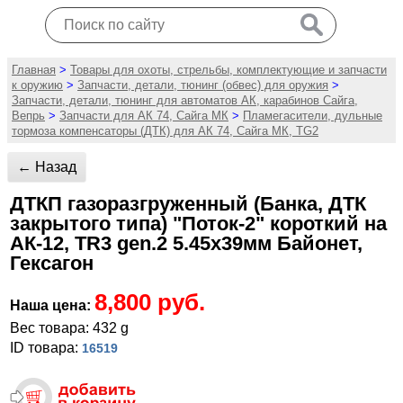
Главная
>
Товары для охоты, стрельбы, комплектующие и запчасти
к оружию
>
Запчасти, детали, тюнинг (обвес) для оружия
>
Запчасти, детали, тюнинг для автоматов АК, карабинов Сайга,
Вепрь
>
Запчасти для АК 74, Сайга МК
>
Пламегасители, дульные
тормоза компенсаторы (ДТК) для АК 74, Сайга МК, TG2
← Назад
ДТКП газоразгруженный (Банка, ДТК
закрытого типа) "Поток-2" короткий на
АК-12, TR3 gen.2 5.45х39мм Байонет,
Гексагон
8,800 руб.
Наша цена:
Вес товара: 432 g
ID товара:
16519