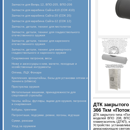
Запчасти для Вепрь 12, ВПО-205, ВПО-206
Запчасти для карабина Сайга-410 (СОК 410)
Запчасти для карабина Сайга-20 (СОК 20)
Запчасти для карабина Сайга-12 (СОК 12)
Запчасти, детали, тюнинг для пистолетов
Запчасти, детали, тюнинг для гладкоствольного
отечественного оружия
Запчасти, детали, тюнинг для нарезного
отечественного оружия
Запчасти, детали, тюнинг для импортного
гладкоствольного и нарезного оружия
Снаряжение патронов, весы
Ножи и аксессуары к ним, мачете, походные и
хозяйственные интрументы
Оптика, ЛЦУ, Фонари
Крепления, кронштейны, базы для установки оптики и
тюнинга (обвеса)
Пристрелка оружия
Метательные машинки, принадлежности для
спортивной стрельбы
Чехлы, кейсы, футляры, ящики для оружия, патронов
ДТК закрытого 
и снаряжения
366 Ткм «Поток 
Кобуры, тренчики
ДТК закрытого типа «По
Патронташи, подсумки, ремни, погоны, ягдташи
моделей ВПО 208, ВПО
Сумки, рюкзаки
пламегаситель (ДТКП), 
Устройство устанавлив
Уход за оружием
демаскирующую световую