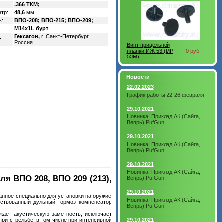
.366 ТКМ;
тр:
48,6
мм
ь:
ВПО-208; ВПО-215; ВПО-209;
M14x1L бурт
Гексагон,
г. Санкт-Петербург,
:
Россия
Винт прицельной
планки ИЖ 53 (MP
0 руб.
53M)
Новости
22.02.2023
График работы 22-26 февраля
29.10.2021
Новинка! Приклад АК (Сайга,
Вепрь) PufGun
29.10.2021
Новинка! Приклад АК (Сайга,
Вепрь) PufGun
29.10.2021
Новинка! Приклад АК (Сайга,
ля ВПО 208, ВПО 209 (213),
Вепрь) PufGun
29.10.2021
танное специально для установки на оружие
Новинка! Приклад АК (Сайга,
ствованный дульный тормоз компенсатор
Вепрь) PufGun
жает акустическую заметность, исключает
ри стрельбе, в том числе при интенсивной
29.10.2021