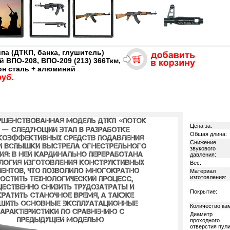
па (ДТКП, банка, глушитель)
 ВПО-208, ВПО-209 (213) 366Ткм,
он сталь + алюминий
руб.
Цена за:
Общая длина:
Снижение
звукового
давления:
Вес:
Материал
изготовления:
Покрытие:
Количество ка
Диаметр
проходного
отверстия пули