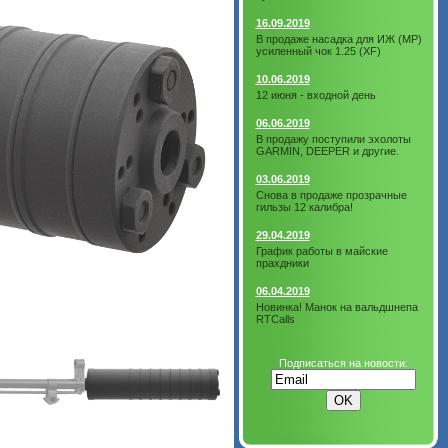
16.09.2019
В продаже насадка для ИЖ (МР)
усиленный чок 1.25 (XF)
10.06.2019
12 июня - входной день
06.06.2019
В продажу поступили эхолоты
GARMIN, DEEPER и другие.
03.06.2019
Снова в продаже прозрачные
гильзы 12 калибра!
29.04.2019
График работы в майские
прахдники
06.04.2019
Новинка! Манок на вальдшнепа
RTCalls
Подписаться на новости: