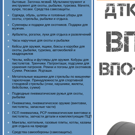
бытовые. Заточка лезвий. Мультиинструмент и
инструмент для охоты, рыбалки, туризма. Мачете,
кукри, тесаки. Средства самозащиты.
Одежда, обувь, шляпы и головные уборы для
охоты, стрельбы, рыбалки и отдыха.
Сувениры и подарки для охотников. Подарки для
мужчин.
Арбалеты, рогатки, луки для отдыха и развлечений
Часы наручные для охоты и рыбалки
Кейсы для оружия, ящики, боксы и коробки для
охоты, рыбалки, туризма, автомобилей и
квадроциклов
Чехлы, кейсы и футляры для оружия. Кобуры для
пистолетов. Тренчики. Патронташи, подсумки для
хранения патронов. Ремни и погоны для охотников.
Сумки. Рюкзаки. Ягдташи.
Метательные машинки для стрельбы по мишеням-
тарелочкам. Принадлежности для спортивной
стендовой стрельбы (очки, наушники, жилеты,
бейсболки, сумки)
Подводные пневматические ружья для охоты,
рыбалки
Пневматика, пневматическое оружие (винтовки,
пистолеты, запасные части)
ПСП пневматика, PCP пневматические винтовки и
пистолеты, запчасти детали и комплектующие ПЦП
Мангалы, коптильни, газовые плиты, котлы, казаны
для отдыха на природе
Средства самообороны (самозащиты).