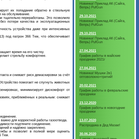
Новинка! Приклад АК (Сайга,
Вепрь) PufGun
ирует их попадание обратно в ствольную
я на обслуживание.
29.10.2021
и тщательно переработаны. Это позволило
Новинка! Приклад АК (Сайга,
 без потери качества и эксплуатационных
Вепрь) PufGun
ечность устройства даже при интенсивных
29.10.2021
3) под патрон 366 Ткм, что обеспечивает
Новинка! Приклад АК (Сайга,
Вепрь) PufGun
27.04.2021
ащает время на его чистку.
делает стрельбу комфортнее.
График работы в майские
праздники 2021г
27.04.2021
Новинка! Мушки 2в1
такта и снижает риск демаскировки за счёт
оптоволокно+тритий!
Устройство помогает не спугнуть животных
20.02.2021
ренировках, минимизирует дискомфорт от
График работы в февральские
праздники
ловиях, приближённых к реальным: снижает
23.12.2020
График работы в новогодние
праздники
оединение.
 важно для корректной работы газоотвода.
13.07.2020
одимости подтяните соединение.
Распродажа в Дед Мазае!
дений и надёжно закреплено.
ужбы и позволит в полной мере оценить
30.06.2020
6 Ткм.
1 июля - выходной день