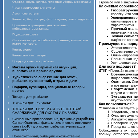
Одежда, обувь, шляпы, головные уборы, аксессуары
стрельбе или в закрытых
Ключевые особеннос
Часы тактические для охоты
Газоразгруженн
Лыжи, снегоступы
коробку. Это за
Усовершенствов
Компасы, барометры, фотоловушки, поиск подранков
оптимизировать
характеристик.
Приманки и прикормки для животных,
нейтрализаторы запаха
Прочный сталь
нагрузках и в с
Подводная охота
Точная совмест
надёжное крепле
Сигнальные приспособления, факелы, химические
Преимущества пере
источники света
Эффективность н
Книги, видео
Существенно сни
Оптимизированна
Комиссионные товары
Повышенная надё
Продукция охоты и рыбалки
Улучшенная эрго
Для кого подойдёт?
Макеты оружия, армейская амуниция,
ДТКП «Поток 2» станет 
пневматика и прочее оружие
Военнослужащи
Туристическое снаряжение для охоты,
подавления вспы
рыбалки, путешествий, отдыха и дачи
Охотников.
Сниж
и повышает шанс
Подарки, сувениры, специальные товары,
Спортсменов с
прочее
отдачи и позвол
Энтузиастов та
Товары для рыбалки
акустическое во
ТОВАРЫ ДЛЯ РЫБАЛКИ
Как пользоваться?
Установка и эксплуатац
ТОВАРЫ ДЛЯ ТУРИЗМА И ПУТЕШЕСТВИЙ.
Убедитесь, что 
СНАРЯЖЕНИЕ ДЛЯ ОХОТЫ И РЫБАЛКИ.
Очистите дульну
Сигнальные приспособления, пусковые устройства
Аккуратно навин
Сигнал Охотника, факелы, химические источники
Проверьте надёж
света (ХИС) для охоты, рыбалки, туризма для
Перед началом с
охотников
Соблюдение этих прос
преимущества этой усов
Ножи охотничьи, рыбацкие и хозяйственно