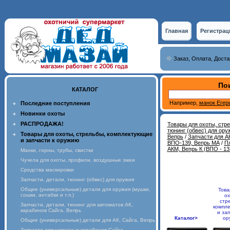
Главная
Регистрац
Заказ, Оплата, Доста
Пои
КАТАЛОГ
Например,
манок Егер
Последние поступления
Новинки охоты
РАСПРОДАЖА!
Товары для охоты, стр
тюнинг (обвес) для ору
Товары для охоты, стрельбы, комплектующие
Вепрь
/
Запчасти для АК
и запчасти к оружию
ВПО-139, Вепрь МА
/
Пл
АКМ, Вепрь К (ВПО - 13
Манки, горны, трубы, свистки
Чучела для охоты, профили, воздушные змеи
Средства маскировки
Запчасти, детали, тюнинг (обвес) для оружия
Общие (универсальные) детали для оружия (мушки,
Това
сошки, антабки и т.п.)
ох
стр
Запчасти, детали, тюнинг для автоматов АК,
компл
карабинов Сайга, Вепрь
и зап
Каталог>
ор
Общие (универсальные) детали для АК, Сайга, Вепрь
Запчасти для нарезных карабинов Сайга