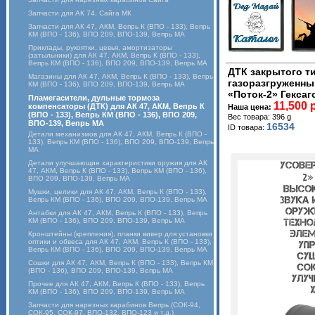
Запчасти для АК 74, Сайга МК
Запчасти для АК 47, АКМ, Вепрь К (ВПО - 133), Вепрь
КМ (ВПО - 136), ВПО 209, ВПО-139, Вепрь МА
Приклады, рукоятки, цевья, амортизаторы
(затыльники) для АК 47, АКМ, Вепрь К (ВПО - 133),
Вепрь КМ (ВПО - 136), ВПО 209, ВПО-139, Вепрь МА
ДТК закрытого ти
Магазины для АК 47, АКМ, Вепрь К (ВПО - 133), Вепрь
газоразгруженный
КМ (ВПО - 136), ВПО 209, ВПО-139, Вепрь МА
«Поток-2» Гексаг
Пламегасители, дульные тормоза
11,500 
компенсаторы (ДТК) для АК 47, АКМ, Вепрь К
Наша цена:
(ВПО - 133), Вепрь КМ (ВПО - 136), ВПО 209,
Вес товара: 396 g
ВПО-139, Вепрь МА
16534
ID товара:
Детали механизмов для АК 47, АКМ, Вепрь К (ВПО -
133), Вепрь КМ (ВПО - 136), ВПО 209, ВПО-139, Вепрь
МА
Детали улучшающие характеристики оружия для АК
47, АКМ, Вепрь К (ВПО - 133), Вепрь КМ (ВПО - 136),
ВПО 209, ВПО-139, Вепрь МА
Мушки, целики для АК 47, АКМ, Вепрь К (ВПО - 133),
Вепрь КМ (ВПО - 136), ВПО 209, ВПО-139, Вепрь МА
Антабки для АК 47, АКМ, Вепрь К (ВПО - 133), Вепрь
КМ (ВПО - 136), ВПО 209, ВПО-139, Вепрь МА
Кронштейны (крепления), планки вивер для установки
оптики и обвеса для АК 47, АКМ, Вепрь К (ВПО - 133),
Вепрь КМ (ВПО - 136), ВПО 209, ВПО-139, Вепрь МА
Сошки для АК 47, АКМ, Вепрь К (ВПО - 133), Вепрь КМ
(ВПО - 136), ВПО 209, ВПО-139, Вепрь МА
Прочее для АК 47, АКМ, Вепрь К (ВПО - 133), Вепрь
КМ (ВПО - 136), ВПО 209, ВПО-139, Вепрь МА
Запчасти для нарезных карабинов Вепрь (СОК-94,
СОК-95, СОК-97, ВПО-132, ВПО-123 и т.д.)