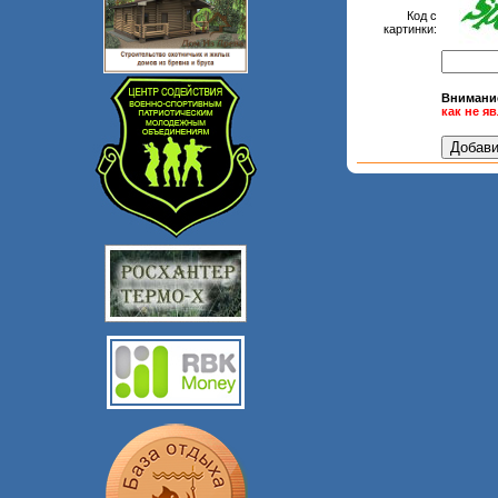
Код с
картинки:
Внимани
как не я