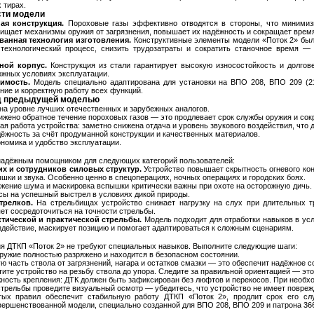
 тирах.
ти модели
ая конструкция.
Пороховые газы эффективно отводятся в стороны, что минимиз
щищает механизмы оружия от загрязнения, повышает их надёжность и сокращает врем
анная технология изготовления.
Конструктивные элементы модели «Поток 2» был
 технологический процесс, снизить трудозатраты и сократить станочное время —
ной корпус.
Конструкция из стали гарантирует высокую износостойкость и долгов
ложных условиях эксплуатации.
имость.
Модель специально адаптирована для установки на ВПО 208, ВПО 209 (21
ние и корректную работу всех функций.
д предыдущей моделью
а уровне лучших отечественных и зарубежных аналогов.
жено обратное течение пороховых газов — это продлевает срок службы оружия и сокр
я работа устройства: заметно снижена отдача и уровень звукового воздействия, что 
жность за счёт продуманной конструкции и качественных материалов.
номика и удобство эксплуатации.
надёжным помощником для следующих категорий пользователей:
х и сотрудников силовых структур.
Устройство повышает скрытность огневого кон
шки и звука. Особенно ценно в спецоперациях, ночных операциях и городских боях.
ение шума и маскировка вспышки критически важны при охоте на осторожную дичь. 
ы на успешный выстрел в условиях дикой природы.
трелков.
На стрельбищах устройство снижает нагрузку на слух при длительных т
яет сосредоточиться на точности стрельбы.
ктической и практической стрельбы.
Модель подходит для отработки навыков в ус
здействие, маскирует позицию и помогает адаптироваться к сложным сценариям.
ия ДТКП «Поток 2» не требуют специальных навыков. Выполните следующие шаги:
оружие полностью разряжено и находится в безопасном состоянии.
ю часть ствола от загрязнений, нагара и остатков смазки — это обеспечит надёжное с
тите устройство на резьбу ствола до упора. Следите за правильной ориентацией — это
ность крепления: ДТК должен быть зафиксирован без люфтов и перекосов. При необх
трельбы проведите визуальный осмотр — убедитесь, что устройство не имеет повреж
тых правил обеспечит стабильную работу ДТКП «Поток 2», продлит срок его сл
ершенствованной модели, специально созданной для ВПО 208, ВПО 209 и патрона 36