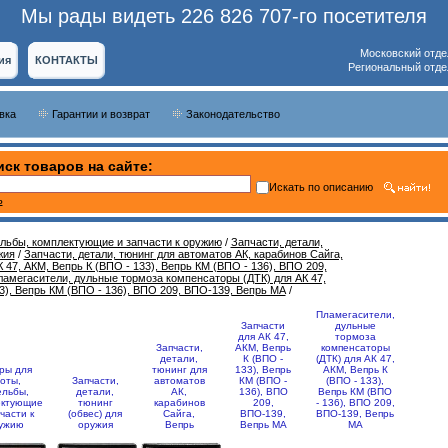
Мы рады видеть 226 826 707-го посетителя
Московский отде
ия
КОНТАКТЫ
Региональный отде
вка
Гарантии и возврат
Законодательство
ск товаров на сайте:
Искать по описанию
ь
ельбы, комплектующие и запчасти к оружию
/
Запчасти, детали,
жия
/
Запчасти, детали, тюнинг для автоматов АК, карабинов Сайга,
 47, АКМ, Вепрь К (ВПО - 133), Вепрь КМ (ВПО - 136), ВПО 209,
амегасители, дульные тормоза компенсаторы (ДТК) для АК 47,
3), Вепрь КМ (ВПО - 136), ВПО 209, ВПО-139, Вепрь МА
/
Пламегасители,
Запчасти
дульные
для АК 47,
тормоза
Запчасти,
АКМ, Вепрь
компенсаторы
детали,
К (ВПО -
(ДТК) для АК 47,
ры для
тюнинг для
133), Вепрь
АКМ, Вепрь К
оты,
Запчасти,
автоматов
КМ (ВПО -
(ВПО - 133),
ельбы,
детали,
АК,
136), ВПО
Вепрь КМ (ВПО
ектующие
тюнинг
карабинов
209,
- 136), ВПО 209,
части к
(обвес) для
Сайга,
ВПО-139,
ВПО-139, Вепрь
ужию
оружия
Вепрь
Вепрь МА
МА