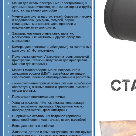
Манки для охоты электронные (электроманки) и
духовые (классические), охотничьи горны и трубы,
свистки, ошейники для собак
Чучела для охоты на уток, гусей, боровую, луговую
и водоплавающую дичь, голубей, ворон
(подсадные, манковые). Фото профили и
воздушные змеи для охоты.
Засидки, маскировочные сети, палатки,
маскировочные костюмы и другие средства
маскировки
Камеры для слежения (наблюдения) за животными
(для охоты). Фотоловушки.
Пристрелка оружия. Лазерные патроны холодной
пристрелки. Станки и подставки для пристрелки.
Мишени для стрельбы.
Макеты массогабаритные огнестрельного и
холодного оружия (ММГ), армейская амуниция,
снаряжение, военное обмундирование и раритеты
Лыжи охотничьи промысловые лесные и рыбацкие,
снегоступы, лыжные палки и крепления, смазка и
смола для лыж
Приманки и прикормки охотничьи
Уход за оружием. Чистка, смазка, консервация,
восстановление, проверка. Оружейное масло,
наборы для чистки, фальшпатроны.
Снаряжение охотничьих патронов (приборы,
приспособления, пули, гильзы, пыжи, наклейки)
Весы для охоты и рыбалки.
Запчасти, детали и комплектующие, тюнинг оружия
(огнестрельного, газового и травматического)