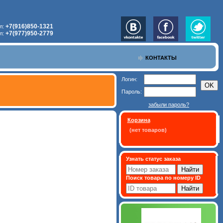
+7(916)850-1321
л:
+7(977)950-2779
л:
КОНТАКТЫ
Логин:
Пароль:
забыли пароль?
Корзина
(нет товаров)
Узнать статус заказа
Поиск товара по номеру ID