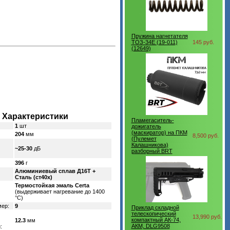
Пружина нагнетателя
ТОЗ-34Е (19-011)
145 руб.
(12649)
Характеристики
Пламегаситель-
1
шт
дожигатель
(маскиратор) на ПКМ
204
мм
8,500 руб.
(Пулемет
Калашникова)
~25-30
дБ
разборный BRT
396
г
Алюминиевый сплав Д16Т +
Сталь (ст40х)
Термостойкая эмаль Certa
(выдерживает нагревание до 1400
°C)
мер:
9
Приклад складной
телескопический
13,990 руб.
компактный АК-74,
12.3
мм
АКМ, DLG9508
: