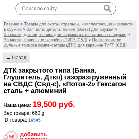
Главная
>
Товары для охоты, стрельбы, комплектующие и запчасти
к оружию
>
Запчасти, детали, тюнинг (обвес) для оружия
>
Запчасти, детали, тюнинг для нарезного отечественного оружия
>
Запчасти, тюнинг для карабина ТИГР (СВД)
>
Пламегасители,
дульные тормоза компенсаторы (ДТК) для карабина ТИГР (СВД)
← Назад
ДТК закрытого типа (Банка,
Глушитель, Дткп) газоразгруженный
на СВДС (Свд-с), «Поток-2» Гексагон
сталь + алюминий
19,500 руб.
Наша цена:
Вес товара: 660 g
ID товара:
16545