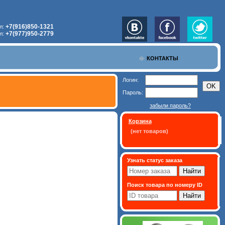
+7(916)850-1321
л:
+7(977)950-2779
л:
КОНТАКТЫ
Логин:
Пароль:
забыли пароль?
Корзина
(нет товаров)
Узнать статус заказа
Поиск товара по номеру ID