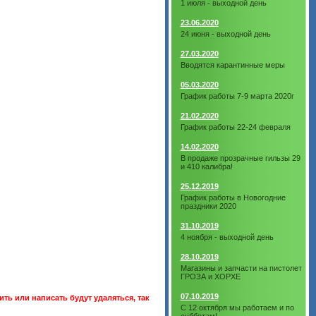
1 июля - выходной день
23.06.2020
24 июня - выходной день
27.03.2020
Вводятся карантинные меры
05.03.2020
График работы 7-9 марта 2020г
21.02.2020
График работы 22-24 февраля
14.02.2020
В продаже прозрачные гильзы 29
и 410 калибра!
25.12.2019
График работы в Новогодние
праздники 2020
31.10.2019
4 ноября - выходной день
28.10.2019
Магазины и запчасти на пистолет
ГРОЗА и ХОРХЕ
07.10.2019
ть или написать будут удаляться, так
С 12 октября мы работаем и по