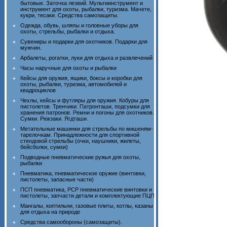
бытовые. Заточка лезвий. Мультиинструмент и
инструмент для охоты, рыбалки, туризма. Мачете,
кукри, тесаки. Средства самозащиты.
Одежда, обувь, шляпы и головные уборы для
охоты, стрельбы, рыбалки и отдыха.
Сувениры и подарки для охотников. Подарки для
мужчин.
Арбалеты, рогатки, луки для отдыха и развлечений
Часы наручные для охоты и рыбалки
Кейсы для оружия, ящики, боксы и коробки для
охоты, рыбалки, туризма, автомобилей и
квадроциклов
Чехлы, кейсы и футляры для оружия. Кобуры для
пистолетов. Тренчики. Патронташи, подсумки для
хранения патронов. Ремни и погоны для охотников.
Сумки. Рюкзаки. Ягдташи.
Метательные машинки для стрельбы по мишеням-
тарелочкам. Принадлежности для спортивной
стендовой стрельбы (очки, наушники, жилеты,
бейсболки, сумки)
Подводные пневматические ружья для охоты,
рыбалки
Пневматика, пневматическое оружие (винтовки,
пистолеты, запасные части)
ПСП пневматика, PCP пневматические винтовки и
пистолеты, запчасти детали и комплектующие ПЦП
Мангалы, коптильни, газовые плиты, котлы, казаны
для отдыха на природе
Средства самообороны (самозащиты).