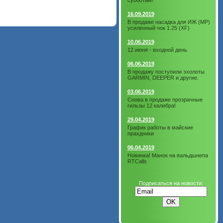
субботам!
16.09.2019
В продаже насадка для ИЖ (МР)
усиленный чок 1.25 (XF)
10.06.2019
12 июня - входной день
06.06.2019
В продажу поступили эхолоты
GARMIN, DEEPER и другие.
03.06.2019
Снова в продаже прозрачные
гильзы 12 калибра!
29.04.2019
График работы в майские
прахдники
06.04.2019
Новинка! Манок на вальдшнепа
RTCalls
Подписаться на новости: