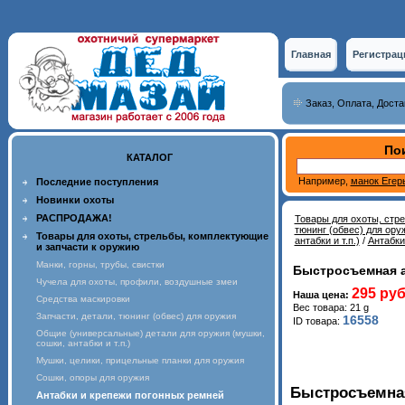
Главная
Регистрац
Заказ, Оплата, Доста
Пои
КАТАЛОГ
Например,
манок Егер
Последние поступления
Новинки охоты
РАСПРОДАЖА!
Товары для охоты, стр
тюнинг (обвес) для ору
Товары для охоты, стрельбы, комплектующие
антабки и т.п.)
/
Антабки
и запчасти к оружию
Манки, горны, трубы, свистки
Быстросъемная а
Чучела для охоты, профили, воздушные змеи
295 руб
Наша цена:
Средства маскировки
Вес товара: 21 g
Запчасти, детали, тюнинг (обвес) для оружия
16558
ID товара:
Общие (универсальные) детали для оружия (мушки,
сошки, антабки и т.п.)
Мушки, целики, прицельные планки для оружия
Сошки, опоры для оружия
Быстросъемная
Антабки и крепежи погонных ремней