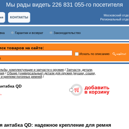
Мы рады видеть 226 831 055-го посетителя
Московский отде
ия
КОНТАКТЫ
Региональный отде
вка
Гарантии и возврат
Законодательство
ск товаров на сайте:
Искать по описанию
ь
ельбы, комплектующие и запчасти к оружию
/
Запчасти, детали,
жия
/
Общие (универсальные) детали для оружия (мушки, сошки,
 и крепежи погонных ремней
/
нтабка QD
.
 антабка QD: надежное крепление для ремня