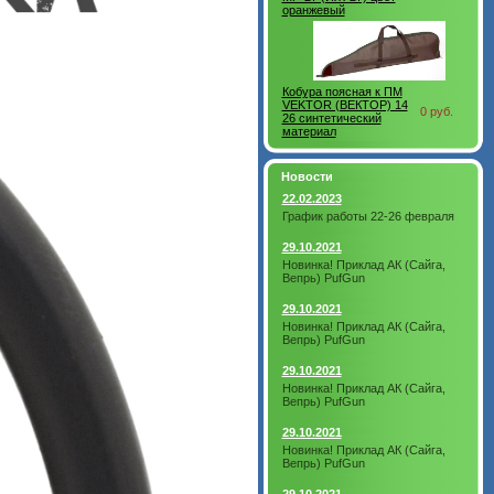
оранжевый
Кобура поясная к ПМ
VEKTOR (ВЕКТОР) 14
0 руб.
26 синтетический
материал
Новости
22.02.2023
График работы 22-26 февраля
29.10.2021
Новинка! Приклад АК (Сайга,
Вепрь) PufGun
29.10.2021
Новинка! Приклад АК (Сайга,
Вепрь) PufGun
29.10.2021
Новинка! Приклад АК (Сайга,
Вепрь) PufGun
29.10.2021
Новинка! Приклад АК (Сайга,
Вепрь) PufGun