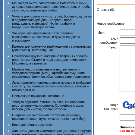
Манки для охоты электронные (электроманки) и
духовые (классические), охотничьи горны и трубы,
Отзывы (0):
свистки, ошейники для собак
Чучела для охоты на уток, гусей, боровую, луговую
и водоплавающую дичь, голубей, ворон
(подсадные, манковые). Фото профили и
Новое сообщение:
воздушные змеи для охоты.
Имя:
Засидки, маскировочные сети, палатки,
маскировочные костюмы и другие средства
Тема
маскировки
сообщения:
Камеры для слежения (наблюдения) за животными
Текст:
(для охоты). Фотоловушки.
Пристрелка оружия. Лазерные патроны холодной
пристрелки. Станки и подставки для пристрелки.
Мишени для стрельбы.
Макеты массогабаритные огнестрельного и
холодного оружия (ММГ), армейская амуниция,
снаряжение, военное обмундирование и раритеты
Лыжи охотничьи промысловые лесные и рыбацкие,
снегоступы, лыжные палки и крепления, смазка и
смола для лыж
Приманки и прикормки охотничьи
Уход за оружием. Чистка, смазка, консервация,
Код с
восстановление, проверка. Оружейное масло,
картинки:
наборы для чистки, фальшпатроны.
Снаряжение охотничьих патронов (приборы,
приспособления, пули, гильзы, пыжи, наклейки)
Весы для охоты и рыбалки.
Внимани
Запчасти, детали и комплектующие, тюнинг оружия
как не я
(огнестрельного, газового и травматического)