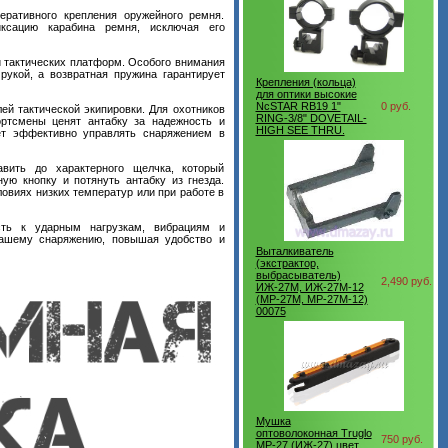
ративного крепления оружейного ремня.
ксацию карабина ремня, исключая его
и тактических платформ. Особого внимания
рукой, а возвратная пружина гарантирует
Крепления (кольца)
для оптики высокие
NcSTAR RB19 1"
0 руб.
ей тактической экипировки. Для охотников
RING-3/8" DOVETAIL-
ртсмены ценят антабку за надежность и
HIGH SEE THRU.
ет эффективно управлять снаряжением в
вить до характерного щелчка, который
ю кнопку и потянуть антабку из гнезда.
овиях низких температур или при работе в
сть к ударным нагрузкам, вибрациям и
вашему снаряжению, повышая удобство и
Выталкиватель
(экстрактор,
выбрасыватель)
2,490 руб.
ИЖ-27М, ИЖ-27М-12
(MP-27M, MP-27M-12)
00075
Мушка
оптоволоконная Truglo
750 руб.
МР-27 (ИЖ-27) цвет