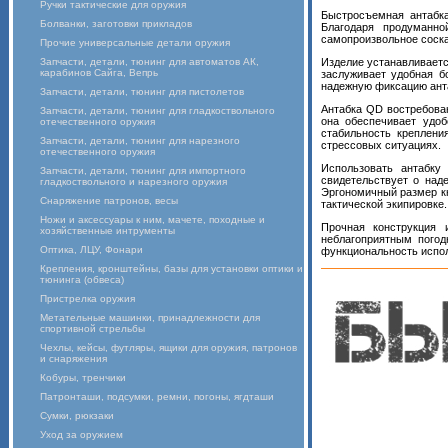
Ручки тактические для оружия
Быстросъемная антабк
Болванки, заготовки прикладов
Благодаря продуманн
самопроизвольное соска
Прочие универсальные детали оружия
Запчасти, детали, тюнинг для автоматов АК,
Изделие устанавливаетс
карабинов Сайга, Вепрь
заслуживает удобная б
надежную фиксацию анта
Запчасти, детали, тюнинг для пистолетов
Антабка QD востребован
Запчасти, детали, тюнинг для гладкоствольного
она обеспечивает удо
отечественного оружия
стабильность креплен
Запчасти, детали, тюнинг для нарезного
стрессовых ситуациях.
отечественного оружия
Использовать антабку
Запчасти, детали, тюнинг для импортного
свидетельствует о над
гладкоствольного и нарезного оружия
Эргономичный размер кн
Снаряжение патронов, весы
тактической экипировке.
Ножи и аксессуары к ним, мачете, походные и
Прочная конструкция 
хозяйственные интрументы
неблагоприятным пого
Оптика, ЛЦУ, Фонари
функциональность испол
Крепления, кронштейны, базы для установки оптики и
тюнинга (обвеса)
Пристрелка оружия
Метательные машинки, принадлежности для
спортивной стрельбы
Чехлы, кейсы, футляры, ящики для оружия, патронов
и снаряжения
Кобуры, тренчики
Патронташи, подсумки, ремни, погоны, ягдташи
Сумки, рюкзаки
Уход за оружием