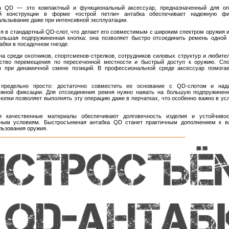
а QD — это компактный и функциональный аксессуар, предназначенный для опе
ой конструкции в форме «острой петли» антабка обеспечивает надежную фи
льзывание даже при интенсивной эксплуатации.
я в стандартный QD-слот, что делает его совместимым с широким спектром оружия 
ольшая подпружиненная кнопка: она позволяет быстро отсоединить ремень одной 
бки в посадочном гнезде.
а среди охотников, спортсменов-стрелков, сотрудников силовых структур и любител
бство перемещения по пересеченной местности и быстрый доступ к оружию. Спо
ия при динамичной смене позиций. В профессиональной среде аксессуар помога
 предельно просто: достаточно совместить ее основание с QD-слотом и нада
ежной фиксации. Для отсоединения ремня нужно нажать на большую подпружиненну
опки позволяет выполнять эту операцию даже в перчатках, что особенно важно в усл
и качественные материалы обеспечивают долговечность изделия и устойчиво
дным условиям. Быстросъемная антабка QD станет практичным дополнением к 
ьзования оружия.