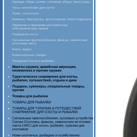
Одежда, обувь, шляпы, головные уборы, аксессуары
Часы тактические для охоты
Лыжи, снегоступы
Компасы, барометры, фотоловушки, поиск подранков
Приманки и прикормки для животных,
нейтрализаторы запаха
Подводная охота
Сигнальные приспособления, факелы, химические
источники света
Книги, видео
Комиссионные товары
Продукция охоты и рыбалки
Макеты оружия, армейская амуниция,
пневматика и прочее оружие
Туристическое снаряжение для охоты,
рыбалки, путешествий, отдыха и дачи
Подарки, сувениры, специальные товары,
прочее
Товары для рыбалки
ТОВАРЫ ДЛЯ РЫБАЛКИ
ТОВАРЫ ДЛЯ ТУРИЗМА И ПУТЕШЕСТВИЙ.
СНАРЯЖЕНИЕ ДЛЯ ОХОТЫ И РЫБАЛКИ.
Сигнальные приспособления, пусковые устройства
Сигнал Охотника, факелы, химические источники
света (ХИС) для охоты, рыбалки, туризма для
охотников
Ножи охотничьи, рыбацкие и хозяйственно